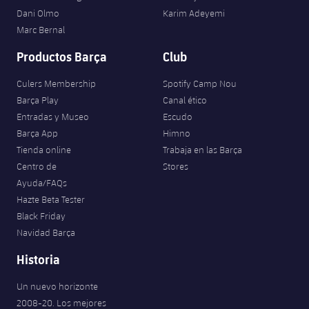
Dani Olmo
Karim Adeyemi
Marc Bernal
Productos Barça
Club
Culers Membership
Spotify Camp Nou
Barça Play
Canal ético
Entradas y Museo
Escudo
Barça App
Himno
Tienda online
Trabaja en las Barça
Centro de
Stores
Ayuda/FAQs
Hazte Beta Tester
Black Friday
Navidad Barça
Historia
Un nuevo horizonte
2008-20. Los mejores