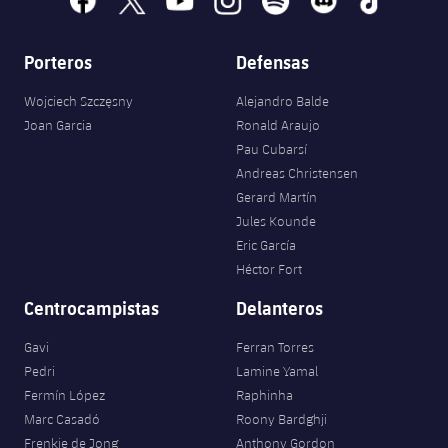
Porteros
Defensas
Wojciech Szczęsny
Alejandro Balde
Joan Garcia
Ronald Araujo
Pau Cubarsí
Andreas Christensen
Gerard Martín
Jules Kounde
Eric García
Héctor Fort
Centrocampistas
Delanteros
Gavi
Ferran Torres
Pedri
Lamine Yamal
Fermín López
Raphinha
Marc Casadó
Roony Bardghji
Frenkie de Jong
Anthony Gordon