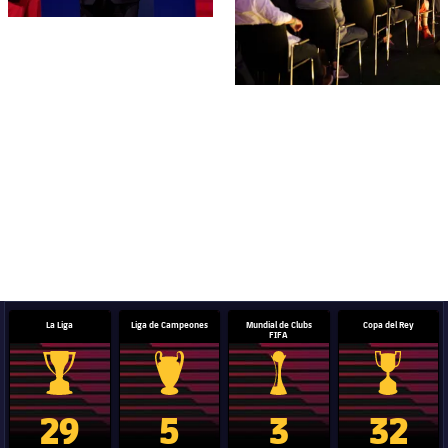
La Liga
Liga de Campeones
Mundial de Clubs
Copa del Rey
FIFA
Trofeo de La Liga
Trofeo de la Liga de Campeones
Trofeo del Mundial de Clube
Copa del 
29
5
3
32