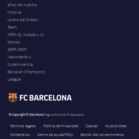
años de nuestra
historia
La era del Dream
Team
1950-61. Kubala y su
tiempo
1899-1909.
Nacimiento y
supervivencia
Barça en Champions
League
© Copyright FC Barcelona
Página Oficial del FC Barcelona
Términos legales
Política de Privacidad
Cookies
Accesibilidad
Contáctenos
Centro de ayuda/FAQs
Gestión del consentimiento