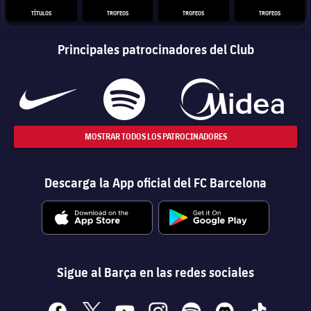
TÍTULOS
TROFEOS
TROFEOS
TROFEOS
Principales patrocinadores del Club
MOSTRAR TODOS LOS PATROCINADORES
Descarga la App oficial del FC Barcelona
Sigue al Barça en las redes sociales
facebook
x
youtube
instagram
spotify
discord
tiktok