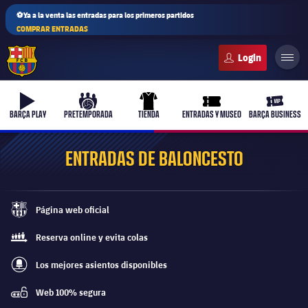
⚽Ya a la venta las entradas para los primeros partidos
COMPRAR ENTRADAS
FC Barcelona club badge
b-play
culers-ball
uniform
ticket-full
ticket-v
BARÇA PLAY
PRETEMPORADA
TIENDA
ENTRADAS Y MUSEO
BARÇA BUSINESS
ENTRADAS DE BALONCESTO
PLUSICON
MÁS
Página web oficial
Primer equipo
barca-monochrome
Reserva online y evita colas
queue
Femenino
plusicon
más
Los mejores asientos disponibles
best-seats-regular
Actualidad
Barça Atlètic
Web 100% segura
plusicon
más
password