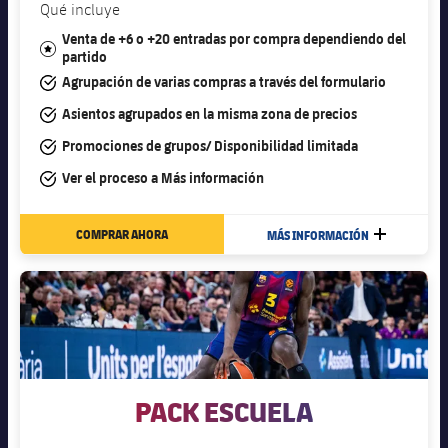
plusicon
más
Servicios Médicos
Qué incluye
Acreditaciones
Fotos
Fotos
Infantil A
Entradas
Venta de +6 o +20 entradas por compra dependiendo del
SUB8 B
Calendario
#star
Campus Verano
Actualidad
partido
Accesibilidad
Historia
Instalaciones
Infantil B
#tick
Agrupación de varias compras a través del formulario
Resultados
Resultados
Juvenil
#tick
Asientos agrupados en la misma zona de precios
PLUSICON
MÁS
Palmarés
Clasificaciones
Jugadores
#tick
Promociones de grupos/ Disponibilidad limitada
Cadete
Primer equipo
plusicon
más
#tick
Ver el proceso a
Más información
Jugadors
Clasificaciones
Infantil
Actualidad
Barça Atlètic
plusicon
más
COMPRAR AHORA
MÁS INFORMACIÓN
MÁS
Fotos
Alevín
Calendario
Actualidad
Base
plusicon
más
Palmarés
Entradas
Calendario
Campus Verano
Actualidad
Historia
Resultados
Resultados
Barça C
PLUSICON
MÁS
PACK ESCUELA
Clasificaciones
Jugadores
Junior
Información general
plusicon
más