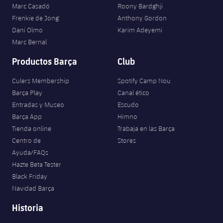
Marc Casadó
Roony Bardghji
Frenkie de Jong
Anthony Gordon
Dani Olmo
Karim Adeyemi
Marc Bernal
Productos Barça
Club
Culers Membership
Spotify Camp Nou
Barça Play
Canal ético
Entradas y Museo
Escudo
Barça App
Himno
Tienda online
Trabaja en las Barça
Centro de
Stores
Ayuda/FAQs
Hazte Beta Tester
Black Friday
Navidad Barça
Historia