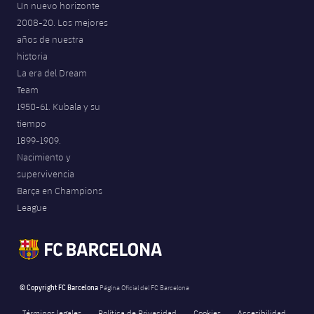
Un nuevo horizonte
2008-20. Los mejores
años de nuestra
historia
La era del Dream
Team
1950-61. Kubala y su
tiempo
1899-1909.
Nacimiento y
supervivencia
Barça en Champions
League
© Copyright FC Barcelona
Página Oficial del FC Barcelona
Términos legales
Política de Privacidad
Cookies
Accesibilidad