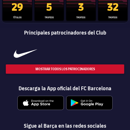
29
5
3
32
Jugadores
Noticias
Apúntate a las amateurs
plusicon
más
TÍTULOS
TROFEOS
TROFEOS
TROFEOS
Calendario
Voleibol masculino
Apúntate a las amateurs
PLUSICON
MÁS
Principales patrocinadores del Club
Resultados
Voleibol femenino
Carnet de las Secciones Amateurs
League of Legends
Clasificaciones
VALORANT Rising
Fotos
VALORANT Game Changers
MOSTRAR TODOS LOS PATROCINADORES
eFootball
Descarga la App oficial del FC Barcelona
Sigue al Barça en las redes sociales