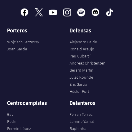
facebook
x
youtube
instagram
spotify
discord
tiktok
Porteros
Defensas
Wojciech Szczęsny
Alejandro Balde
Joan Garcia
Ronald Araujo
Pau Cubarsí
Andreas Christensen
Gerard Martín
Jules Kounde
Eric García
Héctor Fort
Centrocampistas
Delanteros
Gavi
Ferran Torres
Pedri
Lamine Yamal
Fermín López
Raphinha