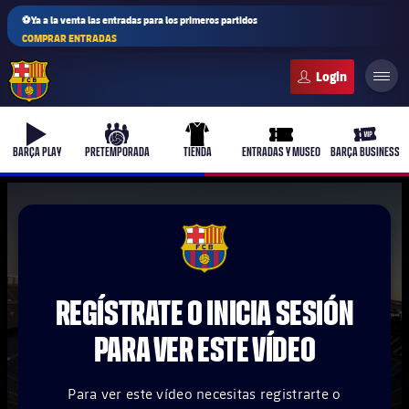
⚽Ya a la venta las entradas para los primeros partidos
COMPRAR ENTRADAS
FC Barcelona club badge
b-play
culers-ball
uniform
ticket-full
ticket-v
BARÇA PLAY
PRETEMPORADA
TIENDA
ENTRADAS Y MUSEO
BARÇA BUSINESS
PLUSICON
MÁS
FCB Barcelona badge
Primer equipo
REGÍSTRATE O INICIA SESIÓN
Femenino
plusicon
más
PARA VER ESTE VÍDEO
Actualidad
Barça Atlètic
plusicon
más
Para ver este vídeo necesitas registrarte o