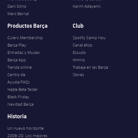
Jugadores
Clasificaciones
Dani Olmo
Karim Adeyemi
Juvenil
Noticias
Atletismo
plusicon
más
Marc Bernal
Fotos
Infantil
Productos Barça
Club
Actualidad
Baloncesto en silla de ruedas
plusicon
más
Historia
Alevín
Culers Membership
Spotify Camp Nou
Masculino
Actualidad
Hockey sobre hielo
Barça Play
Canal ético
plusicon
más
Palmarés
Entradas y Museo
Escudo
Femenino
Jugadores
Barça App
Himno
Actualidad
Hockey hierba
plusicon
más
Tienda online
Trabaja en las Barça
Agenda
Calendario
Centro de
Stores
Jugadores
Noticias
Patinaje artístico
plusicon
más
Ayuda/FAQs
Hazte Beta Tester
Resultados
Calendario
Hockey Hierba Masculino
Escuela de Patinaje
Actualidad
Black Friday
Navidad Barça
Clasificaciones
Resultados
Hockey Hierba Femenino
Plantilla
Rugby
plusicon
más
Historia
Clasificaciones
Agenda
Actualidad
Un nuevo horizonte
Voleibol
plusicon
más
2008-20. Los mejores