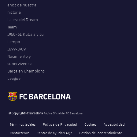
años de nuestra
Jugadores
Noticias
Apúntate a las amateurs
plusicon
más
historia
La era del Dream
Calendario
Voleibol masculino
Apúntate a las amateurs
Team
PLUSICON
MÁS
1950-61. Kubala y su
Resultados
Voleibol femenino
Carnet de las Secciones Amateurs
League of Legends
tiempo
1899-1909.
Clasificaciones
VALORANT Rising
Nacimiento y
supervivencia
Fotos
VALORANT Game Changers
Barça en Champions
League
eFootball
© Copyright FC Barcelona
Página Oficial del FC Barcelona
Términos legales
Política de Privacidad
Cookies
Accesibilidad
Contáctenos
Centro de ayuda/FAQs
Gestión del consentimiento