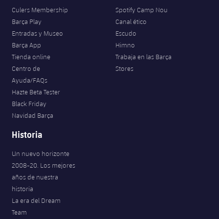
plusicon
más
Servicios Médicos
Acreditaciones
Fotos
Culers Membership
Spotify Camp Nou
Fotos
Infantil A
Entradas
SUB8 B
Calendario
Barça Play
Canal ético
Campus Verano
Actualidad
Accesibilidad
Historia
Entradas y Museo
Escudo
Instalaciones
Infantil B
Resultados
Barça App
Himno
Resultados
Juvenil
Tienda online
Trabaja en las Barça
PLUSICON
MÁS
Palmarés
Clasificaciones
Centro de
Stores
Jugadores
Cadete
Primer equipo
plusicon
más
Ayuda/FAQs
Jugadors
Hazte Beta Tester
Clasificaciones
Infantil
Actualidad
Barça Atlètic
Black Friday
plusicon
más
Navidad Barça
Fotos
Alevín
Calendario
Actualidad
Base
Historia
plusicon
más
Palmarés
Entradas
Calendario
Un nuevo horizonte
Campus Verano
Actualidad
Historia
2008-20. Los mejores
Resultados
años de nuestra
Resultados
Barça C
historia
PLUSICON
MÁS
Clasificaciones
La era del Dream
Jugadores
Junior
Información general
plusicon
más
Team