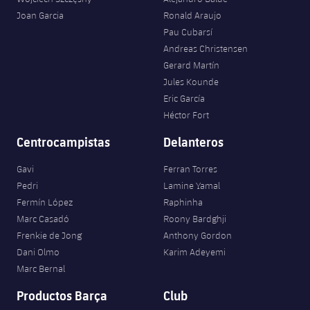
plusicon
más
Servicios Médicos
Acreditaciones
Fotos
Joan Garcia
Ronald Araujo
Fotos
Infantil A
Entradas
SUB8 B
Calendario
Pau Cubarsí
Campus Verano
Actualidad
Accesibilidad
Historia
Instalaciones
Andreas Christensen
Infantil B
Resultados
Resultados
Gerard Martín
Juvenil
PLUSICON
MÁS
Palmarés
Jules Kounde
Clasificaciones
Eric García
Jugadores
Cadete
Primer equipo
plusicon
más
Héctor Fort
Jugadors
Clasificaciones
Infantil
Centrocampistas
Delanteros
Actualidad
Barça Atlètic
plusicon
más
Fotos
Gavi
Ferran Torres
Alevín
Calendario
Actualidad
Base
Pedri
Lamine Yamal
plusicon
más
Palmarés
Fermín López
Raphinha
Entradas
Calendario
Marc Casadó
Roony Bardghji
Campus Verano
Actualidad
Historia
Frenkie de Jong
Anthony Gordon
Resultados
Resultados
Dani Olmo
Karim Adeyemi
Barça C
PLUSICON
MÁS
Marc Bernal
Clasificaciones
Jugadores
Junior
Productos Barça
Club
Información general
plusicon
más