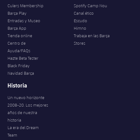
Jugadores
Clasificaciones
Culers Membership
Spotify Camp Nou
Juvenil
Noticias
Atletismo
plusicon
más
Barça Play
Canal ético
Fotos
Entradas y Museo
Escudo
Infantil
Actualidad
Baloncesto en silla de ruedas
Barça App
Himno
plusicon
más
Historia
Tienda online
Trabaja en las Barça
Alevín
Masculino
Centro de
Stores
Actualidad
Hockey sobre hielo
plusicon
más
Palmarés
Ayuda/FAQs
Femenino
Hazte Beta Tester
Jugadores
Actualidad
Hockey hierba
plusicon
más
Black Friday
Navidad Barça
Agenda
Calendario
Jugadores
Noticias
Patinaje artístico
plusicon
más
Historia
Resultados
Calendario
Hockey Hierba Masculino
Escuela de Patinaje
Actualidad
Un nuevo horizonte
2008-20. Los mejores
Clasificaciones
Resultados
Hockey Hierba Femenino
Plantilla
años de nuestra
Rugby
plusicon
más
historia
Clasificaciones
La era del Dream
Agenda
Actualidad
Voleibol
plusicon
más
Team