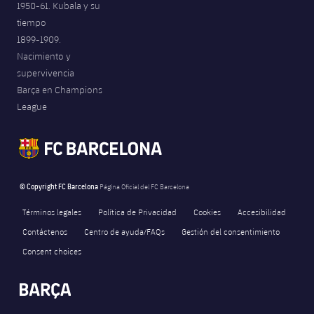
1950-61. Kubala y su
Jugadores
Noticias
Apúntate a las amateurs
tiempo
plusicon
más
1899-1909.
Calendario
Voleibol masculino
Apúntate a las amateurs
Nacimiento y
PLUSICON
MÁS
supervivencia
Resultados
Voleibol femenino
Barça en Champions
Carnet de las Secciones Amateurs
League of Legends
League
Clasificaciones
VALORANT Rising
Fotos
VALORANT Game Changers
© Copyright FC Barcelona
Página Oficial del FC Barcelona
eFootball
Términos legales
Política de Privacidad
Cookies
Accesibilidad
Contáctenos
Centro de ayuda/FAQs
Gestión del consentimiento
Consent choices