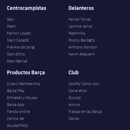
Jugadores
Clasificaciones
Juvenil
Centrocampistas
Delanteros
Noticias
Atletismo
plusicon
más
Fotos
Gavi
Ferran Torres
Infantil
Actualidad
Baloncesto en silla de ruedas
Pedri
Lamine Yamal
plusicon
más
Historia
Fermín López
Raphinha
Alevín
Masculino
Marc Casadó
Roony Bardghji
Actualidad
Hockey sobre hielo
plusicon
más
Palmarés
Frenkie de Jong
Anthony Gordon
Femenino
Dani Olmo
Karim Adeyemi
Jugadores
Actualidad
Hockey hierba
plusicon
más
Marc Bernal
Agenda
Calendario
Productos Barça
Club
Jugadores
Noticias
Patinaje artístico
plusicon
más
Culers Membership
Spotify Camp Nou
Resultados
Calendario
Hockey Hierba Masculino
Escuela de Patinaje
Actualidad
Barça Play
Canal ético
Entradas y Museo
Escudo
Clasificaciones
Resultados
Hockey Hierba Femenino
Plantilla
Barça App
Himno
Rugby
plusicon
más
Tienda online
Trabaja en las Barça
Clasificaciones
Centro de
Stores
Agenda
Actualidad
Voleibol
plusicon
más
Ayuda/FAQs