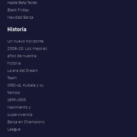
Hazte Beta Tester
Jugadores
Noticias
Apúntate a las amateurs
Black Friday
plusicon
más
Navidad Barça
Calendario
Voleibol masculino
Apúntate a las amateurs
Historia
PLUSICON
MÁS
Resultados
Voleibol femenino
Carnet de las Secciones Amateurs
League of Legends
Un nuevo horizonte
2008-20. Los mejores
Clasificaciones
VALORANT Rising
años de nuestra
historia
Fotos
La era del Dream
VALORANT Game Changers
Team
1950-61. Kubala y su
eFootball
tiempo
1899-1909.
Nacimiento y
supervivencia
Barça en Champions
League