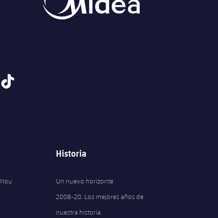
tiktok
Historia
 Nou
Un nuevo horizonte
2008-20. Los mejores años de
nuestra historia