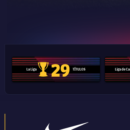
29
La Liga
TÍTULOS
Liga de 
Trofeo de La Liga