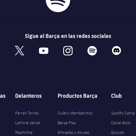
Sigue al Barça en las redes sociales
book
x
youtube
instagram
spotify
discord
as
Delanteros
Productos Barça
Club
Ferran Torres
Culers Membership
Spotify Camp
Lamine Yamal
Barça Play
Canal ético
Raphinha
Entradas y Museo
Escudo