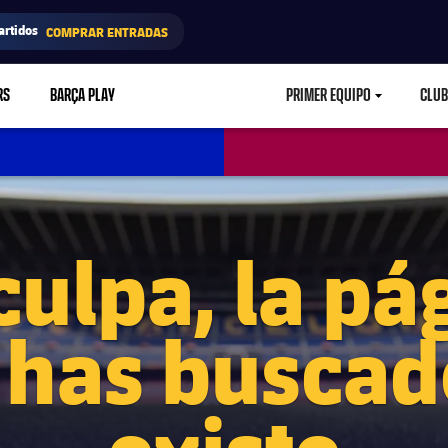
artidos
COMPRAR ENTRADAS
RS
BARÇA PLAY
PRIMER EQUIPO
CLUB
LABEL.ARIA.CARETD
culpa, la pá
 has buscad
existe