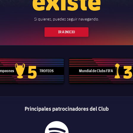
Si quieres, puedes seguir navegando.
IR A INICIO
5
3
Campeones
TROFEOS
Mundial de Clubs FIFA
Trofeo de la Liga de Campeones
Trofeo del
Principales patrocinadores del Club