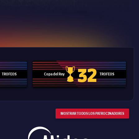
32
TROFEOS
Copa del Rey
TROFEOS
 Mundial de Clubes
Copa del Rey
MOSTRAR TODOS LOS PATROCINADORES