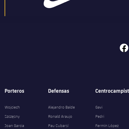
face
Porteros
Defensas
Centrocampist
Wojciech
Alejandro Balde
Gavi
Szczęsny
Ronald Araujo
Pedri
Joan Garcia
Pau Cubarsí
Fermín López