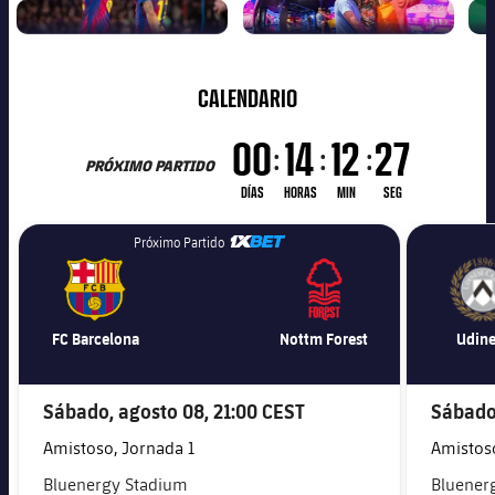
FÚTBOL
MUSEO
MASCULINO
BARÇA
CALENDARIO
00
14
12
25
:
:
:
PRÓXIMO PARTIDO
DÍAS
HORAS
MIN
SEG
1xbet-multi
Próximo Partido
FC Barcelona
Nottm Forest
Udine
Sábado, agosto 08,
21:00 CEST
Sábado
Amistoso, Jornada 1
Amistoso
Bluenergy Stadium
Bluener