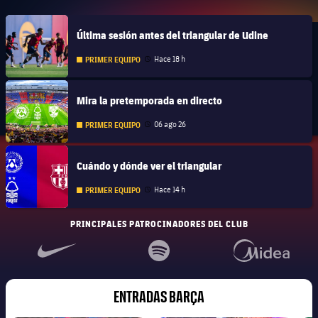
FC Barcelona club badge
Última sesión antes del triangular de Udine
Hace 18 h
PRIMER EQUIPO
Fecha de publicación
FC Barcelona club badge
Mira la pretemporada en directo
06 ago 26
PRIMER EQUIPO
Fecha de publicación
FC Barcelona club badge
Cuándo y dónde ver el triangular
Hace 14 h
PRIMER EQUIPO
Fecha de publicación
PRINCIPALES PATROCINADORES DEL CLUB
ENTRADAS BARÇA