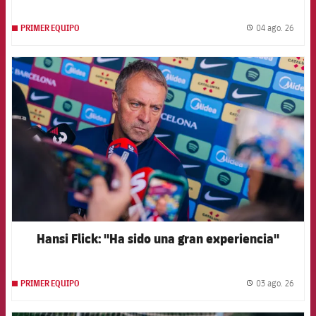
04 ago. 26
PRIMER EQUIPO
label.
FCB Barcelona badge
Hansi Flick: "Ha sido una gran experiencia"
03 ago. 26
PRIMER EQUIPO
label.