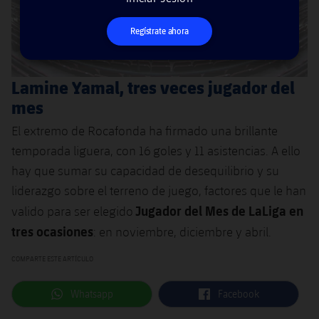
Regístrate ahora
Lamine Yamal, tres veces jugador del
mes
El extremo de Rocafonda ha firmado una brillante
temporada liguera, con 16 goles y 11 asistencias. A ello
hay que sumar su capacidad de desequilibrio y su
liderazgo sobre el terreno de juego, factores que le han
Jugador del Mes de LaLiga en
valido para ser elegido
tres ocasiones
: en noviembre, diciembre y abril.
COMPARTE ESTE ARTÍCULO
label.aria.whatsapp
label.aria.facebook
Whatsapp
Facebook