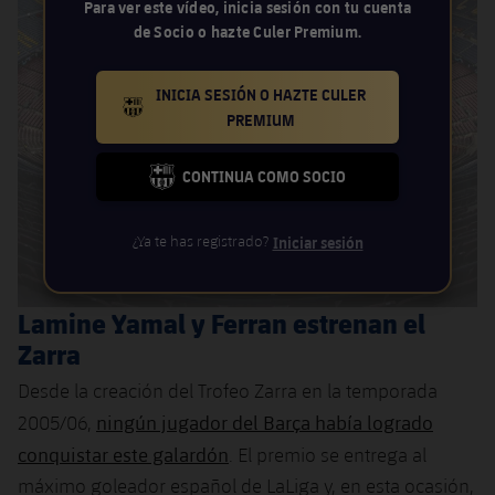
Para ver este vídeo, inicia sesión con tu cuenta
de Socio o hazte Culer Premium.
INICIA SESIÓN O HAZTE CULER
BARCELONA BADGE GOLD
PREMIUM
CONTINUA COMO SOCIO
FC BARCELONA CLUB BADGE
¿Ya te has registrado?
Iniciar sesión
Lamine Yamal y Ferran estrenan el
Zarra
Desde la creación del Trofeo Zarra en la temporada
ningún jugador del Barça había logrado
2005/06,
conquistar este galardón
. El premio se entrega al
máximo goleador español de LaLiga y, en esta ocasión,