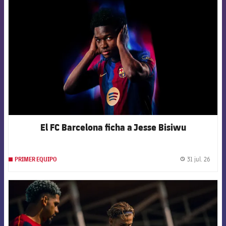
FCB Barcelona badge
El FC Barcelona ficha a Jesse Bisiwu
31 jul. 26
PRIMER EQUIPO
label.
FCB Barcelona badge