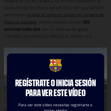
España (3-2) y en LaLiga (2-0) no solo supusieron la
conquista de dos títulos para el club, sino que también
igualar al conjunto blanco en número de
permitieron
106
Clásicos ganados
. Ambos equipos suman
victorias cada uno
, con un total de 441 goles
marcados por el Barça y 444 por su eterno rival.
FCB Barcelona badge
REGÍSTRATE O INICIA SESIÓN
PARA VER ESTE VÍDEO
Para ver este vídeo necesitas registrarte o
iniciar sesión