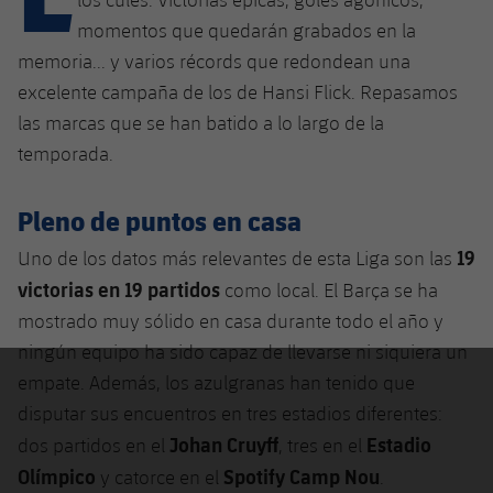
Calendario
Campus Verano
Base
momentos que quedarán grabados en la
SUB13
SUB13 B
Entradas
memoria... y varios récords que redondean una
Barça Atlètic
plusicon
más
PLUSICON
MÁS
excelente campaña de los de Hansi Flick. Repasamos
SUB12
SUB12 C
Gameday Shows
Junior
las marcas que se han batido a lo largo de la
Primer Equipo
Instalaciones
plusicon
más
SUB11 A
temporada.
SUB11 C
Resultados
Cadete A
Actualidad
Barça Atlètic
Spotify Camp Nou
plusicon
más
SUB11 B
Pleno de puntos en casa
Clasificación
Cadete B
Calendario
Actualidad
Palau Blaugrana
Base
19
Uno de los datos más relevantes de esta Liga son las
plusicon
más
SUB10 A
Jugadores
Infantil A
victorias en 19 partidos
como local. El Barça se ha
Entradas
Calendario
Estadi Johan Cruyff
Actualidad
SUB10 B
mostrado muy sólido en casa durante todo el año y
PLUSICON
MÁS
Fotos
Infantil B
Resultados
ningún equipo ha sido capaz de llevarse ni siquiera un
Resultados
Juvenil
Barça Cafe
Primer equipo
SUB9 A
plusicon
más
empate. Además, los azulgranas han tenido que
plusicon
más
Historia
Mini
Clasificaciones
Clasificaciones
disputar sus encuentros en tres estadios diferentes:
Cadete A
Ciutat Esportiva
Actualidad
SUB9 B
Barça Atlètic
plusicon
más
Johan Cruyff
Estadio
Servicios
Palmarés
dos partidos en el
, tres en el
plusicon
más
Jugadores
Jugadores
Cadete B
Olímpico
Spotify Camp Nou
y catorce en el
.
Calendario
SUB8 A
La Masia
Actualidad
Base