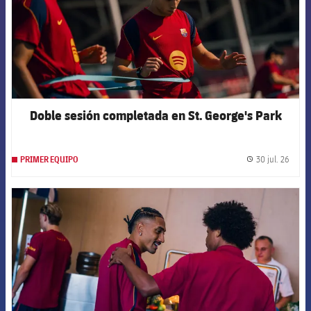
Doble sesión completada en St. George's Park
30 jul. 26
PRIMER EQUIPO
label.
FCB Barcelona badge