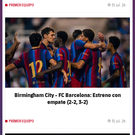
31 jul. 26
PRIMER EQUIPO
label.
FCB Barcelona badge
Birmingham City - FC Barcelona: Estreno con
empate (2-2, 3-2)
31 jul. 26
PRIMER EQUIPO
label.