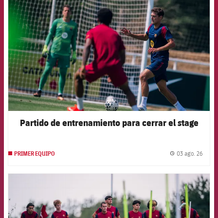
FCB Barcelona badge
Partido de entrenamiento para cerrar el stage
03 ago. 26
PRIMER EQUIPO
label.
FCB Barcelona badge