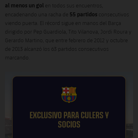
al menos un gol
en todos sus encuentros,
Jugadores
Noticias
Apúntate a las amateurs
plusicon
más
55 partidos
encadenando una racha de
consecutivos
Calendario
viendo puerta. El récord sigue en manos del Barça
Voleibol masculino
Apúntate a las amateurs
PLUSICON
MÁS
dirigido por Pep Guardiola, Tito Vilanova, Jordi Roura y
Resultados
Voleibol femenino
Gerardo Martino, que entre febrero de 2012 y octubre
Carnet de las Secciones Amateurs
League of Legends
de 2013 alcanzó los 63 partidos consecutivos
Clasificaciones
VALORANT Rising
marcando.
Fotos
VALORANT Game Changers
eFootball
FCB Barcelona badge
EXCLUSIVO PARA CULERS Y
SOCIOS