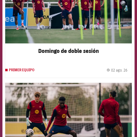
Domingo de doble sesión
02 ago. 26
PRIMER EQUIPO
label.
FCB Barcelona badge