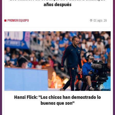
años después
01 ago. 26
PRIMER EQUIPO
label.
FCB Barcelona badge
Hansi Flick: "Los chicos han demostrado lo
buenos que son"