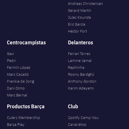
Andreas Christensen
Gerard Martín
Jules Kounde
Eric García
Héctor Fort
Centrocampistas
Delanteros
Gavi
Ferran Torres
Pedri
Lamine Yamal
Fermín López
Raphinha
Marc Casadó
Roony Bardghji
Frenkie de Jong
Anthony Gordon
Dani Olmo
Karim Adeyemi
Marc Bernal
Productos Barça
Club
Culers Membership
Spotify Camp Nou
Barça Play
Canal ético