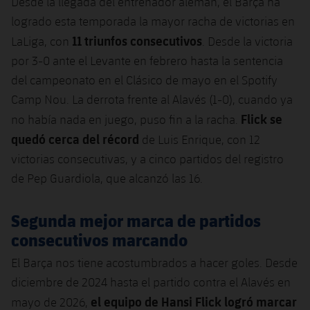
Desde la llegada del entrenador alemán, el Barça ha
Jugadores
Clasificaciones
Juvenil
logrado esta temporada la mayor racha de victorias en
Noticias
Atletismo
plusicon
más
11 triunfos consecutivos
LaLiga, con
. Desde la victoria
Fotos
Infantil
Actualidad
por 3-0 ante el Levante en febrero hasta la sentencia
Baloncesto en silla de ruedas
plusicon
más
Historia
del campeonato en el Clásico de mayo en el Spotify
Alevín
Masculino
Actualidad
Camp Nou. La derrota frente al Alavés (1-0), cuando ya
Hockey sobre hielo
plusicon
más
Palmarés
Flick se
no había nada en juego, puso fin a la racha.
Femenino
Jugadores
Actualidad
quedó cerca del récord
de Luis Enrique, con 12
Hockey hierba
plusicon
más
victorias consecutivas, y a cinco partidos del registro
Agenda
Calendario
Jugadores
Noticias
de Pep Guardiola, que alcanzó las 16.
Patinaje artístico
plusicon
más
Resultados
Calendario
Hockey Hierba Masculino
Escuela de Patinaje
Actualidad
Segunda mejor marca de partidos
consecutivos marcando
Clasificaciones
Resultados
Hockey Hierba Femenino
Plantilla
Rugby
plusicon
más
El Barça nos tiene acostumbrados a hacer goles. Desde
Clasificaciones
diciembre de 2024 hasta el partido contra el Alavés en
Agenda
Actualidad
Voleibol
plusicon
más
el equipo de Hansi Flick logró marcar
mayo de 2026,