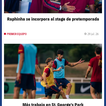
Raphinha se incorpora al stage de pretemporada
29 jul. 26
PRIMER EQUIPO
label.
FCB Barcelona badge
Más trabajo en St. George's Park