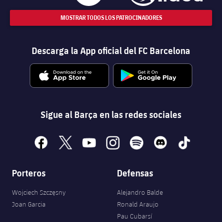
MOSTRAR TODOS LOS PATROCINADORES
Descarga la App oficial del FC Barcelona
Sigue al Barça en las redes sociales
facebook
x
youtube
instagram
spotify
discord
tiktok
Porteros
Defensas
Wojciech Szczęsny
Alejandro Balde
Joan Garcia
Ronald Araujo
Pau Cubarsí