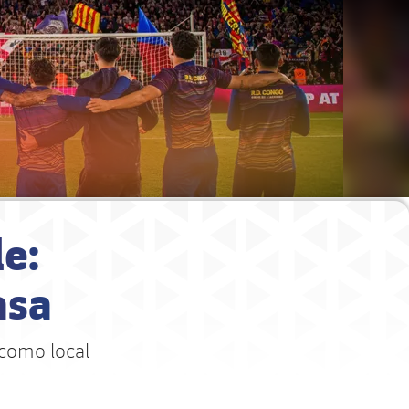
e:
asa
 como local