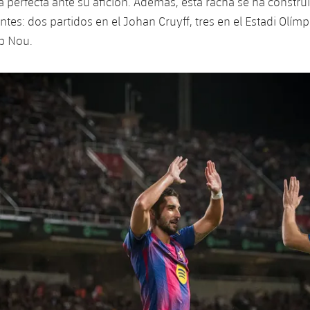
perfecta ante su afición. Además, esta racha se ha construi
ntes: dos partidos en el Johan Cruyff, tres en el Estadi Olímp
p Nou.