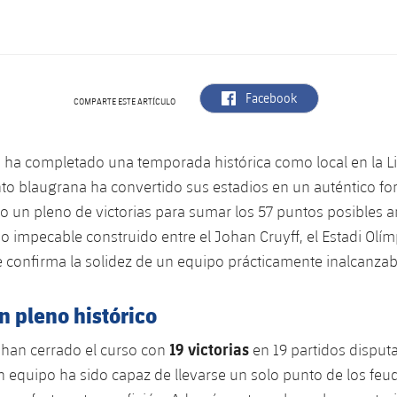
label.aria.facebook
Facebook
COMPARTE ESTE ARTÍCULO
a ha completado una temporada histórica como local en la Li
to blaugrana ha convertido sus estadios en un auténtico for
o un pleno de victorias para sumar los 57 puntos posibles an
o impecable construido entre el Johan Cruyff, el Estadi Olímp
confirma la solidez de un equipo prácticamente inalcanzab
un pleno histórico
19 victorias
han cerrado el curso con
en 19 partidos dispu
n equipo ha sido capaz de llevarse un solo punto de los feu