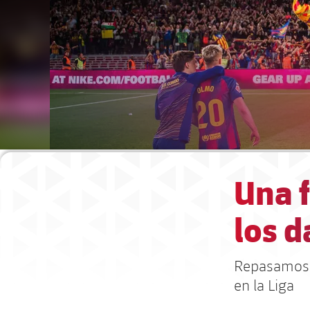
Una 
los d
Repasamos l
en la Liga