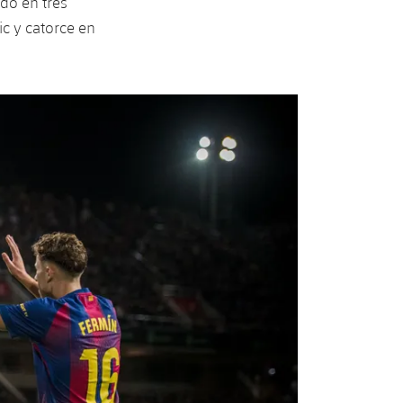
do en tres
ic y catorce en