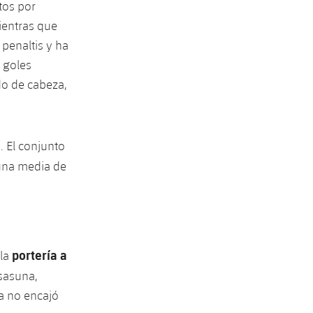
tos por
ientras que
penaltis y ha
 goles
ido de cabeza,
. El conjunto
 una media de
portería a
 la
Osasuna,
ia no encajó