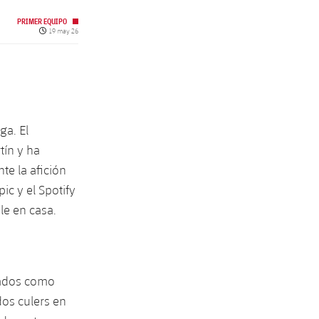
PRIMER EQUIPO
Fecha de publicación
19 may 26
ga. El
tín y ha
te la afición
ic y el Spotify
le en casa.
tados como
dos culers en