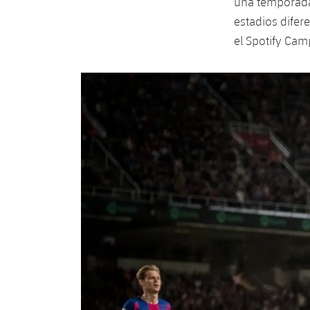
una temporada 
estadios difere
el Spotify Cam