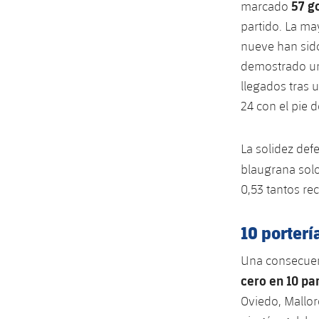
57 g
marcado
partido. La ma
nueve han sido
demostrado un
llegados tras 
24 con el pie 
La solidez defe
blaugrana sol
0,53 tantos rec
10 porterí
Una consecuen
cero en 10 pa
Oviedo, Mallor