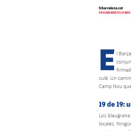
fcbarcelona.cat
09:05AM MARTES 19 MAY.
E
l Barç
conjun
firmad
culé. Un camin
Camp Nou que 
19 de 19: 
Los blaugrana 
locales. Ningú