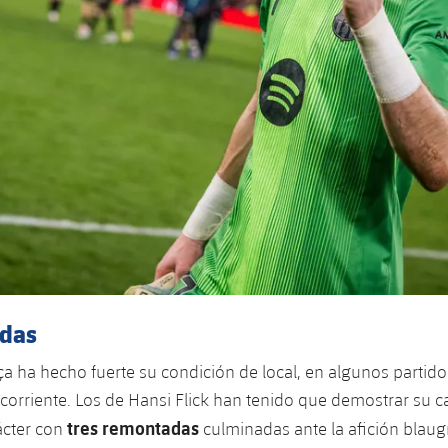
adas
a ha hecho fuerte su condición de local, en algunos partido
corriente. Los de Hansi Flick han tenido que demostrar su 
tres remontadas
ácter con
culminadas ante la afición blaugr