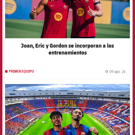
Joan, Eric y Gordon se incorporan a los
entrenamientos
09 ago. 26
PRIMER EQUIPO
label.
FCB Barcelona badge