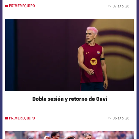
07 ago. 26
PRIMER EQUIPO
label.
FCB Barcelona badge
Doble sesión y retorno de Gavi
06 ago. 26
PRIMER EQUIPO
label.
FCB Barcelona badge