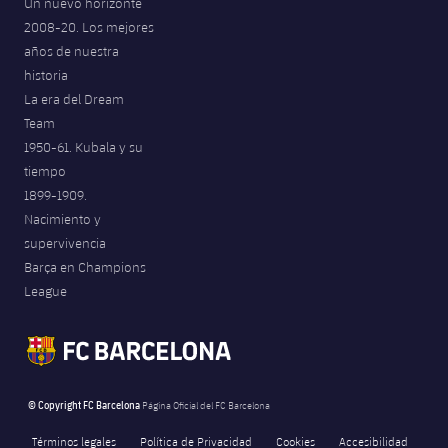
Un nuevo horizonte
2008-20. Los mejores
años de nuestra
historia
La era del Dream
Team
1950-61. Kubala y su
tiempo
1899-1909.
Nacimiento y
supervivencia
Barça en Champions
League
© Copyright FC Barcelona
Página Oficial del FC Barcelona
Términos legales
Política de Privacidad
Cookies
Accesibilidad