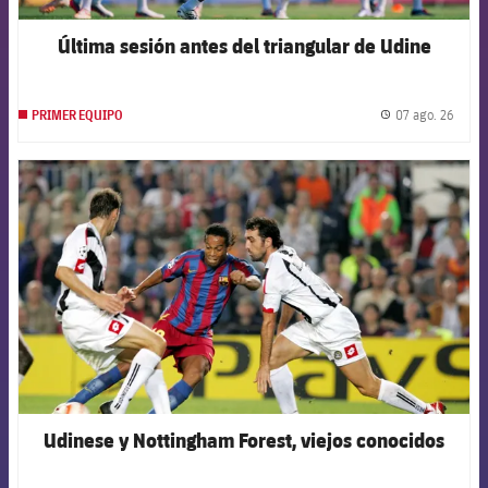
Última sesión antes del triangular de Udine
07 ago. 26
PRIMER EQUIPO
label.
FCB Barcelona badge
Udinese y Nottingham Forest, viejos conocidos