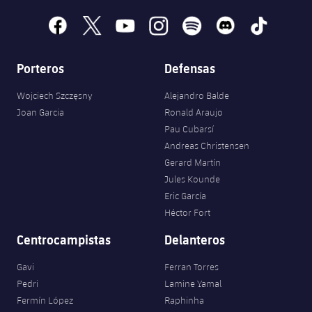
facebook
x
youtube
instagram
spotify
discord
tiktok
Porteros
Defensas
Wojciech Szczęsny
Alejandro Balde
Joan Garcia
Ronald Araujo
Pau Cubarsí
Andreas Christensen
Gerard Martín
Jules Kounde
Eric García
Héctor Fort
Centrocampistas
Delanteros
Gavi
Ferran Torres
Pedri
Lamine Yamal
Fermín López
Raphinha