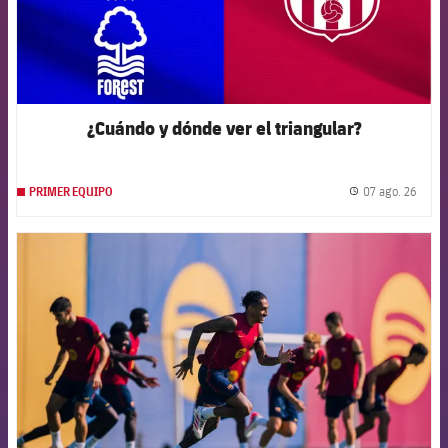
¿Cuándo y dónde ver el triangular?
07 ago. 26
PRIMER EQUIPO
label.
FCB Barcelona badge