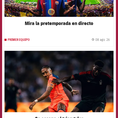
Mira la pretemporada en directo
08 ago. 26
PRIMER EQUIPO
label.
FCB Barcelona badge