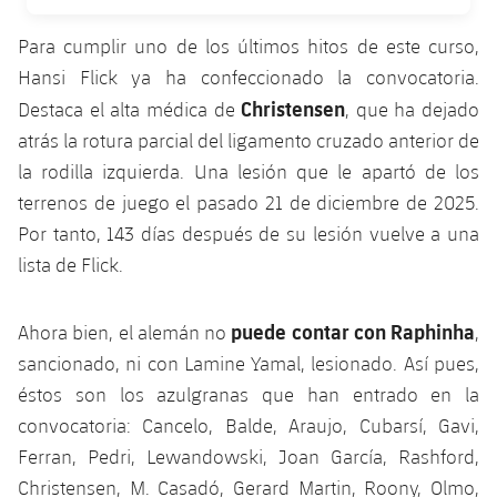
FECHA DE PUBLICACIÓN
plusicon
más
Servicios Médicos
Acreditaciones
Fotos
Fotos
Infantil A
Entradas
Para cumplir uno de los últimos hitos de este curso,
SUB8 B
Calendario
Campus Verano
Actualidad
Accesibilidad
Hansi Flick ya ha confeccionado la convocatoria.
Historia
Instalaciones
Infantil B
Resultados
Resultados
Christensen
Destaca el alta médica de
, que ha dejado
Juvenil
PLUSICON
MÁS
Palmarés
atrás la rotura parcial del ligamento cruzado anterior de
Clasificaciones
Jugadores
Cadete
la rodilla izquierda. Una lesión que le apartó de los
Primer equipo
plusicon
más
terrenos de juego el pasado 21 de diciembre de 2025.
Jugadors
Clasificaciones
Infantil
Actualidad
Por tanto, 143 días después de su lesión vuelve a una
Barça Atlètic
plusicon
más
lista de Flick.
Fotos
Alevín
Calendario
Actualidad
Base
plusicon
más
Palmarés
puede contar con Raphinha
Ahora bien, el alemán no
,
Entradas
Calendario
Campus Verano
Actualidad
sancionado, ni con Lamine Yamal, lesionado. Así pues,
Historia
éstos son los azulgranas que han entrado en la
Resultados
Resultados
Barça C
convocatoria: Cancelo, Balde, Araujo, Cubarsí, Gavi,
PLUSICON
MÁS
Clasificaciones
Ferran, Pedri, Lewandowski, Joan García, Rashford,
Jugadores
Junior
Información general
plusicon
más
Christensen, M. Casadó, Gerard Martin, Roony, Olmo,