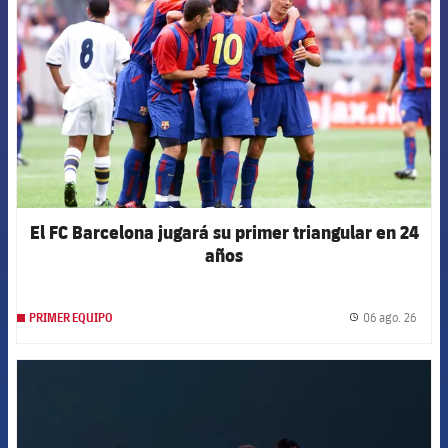
El FC Barcelona jugará su primer triangular en 24
años
06 ago. 26
PRIMER EQUIPO
label.
FCB Barcelona badge