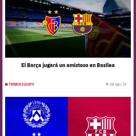
El Barça jugará un amistoso en Basilea
08 ago. 26
PRIMER EQUIPO
label.
FCB Barcelona badge