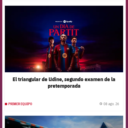
FCB Barcelona badge
El triangular de Udine, segundo examen de la
pretemporada
08 ago. 26
PRIMER EQUIPO
label.
FCB Barcelona badge