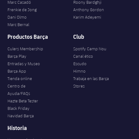
Marc Casadó
Roony Bardghji
Frenkie de Jong
Anthony Gordon
Dani Olmo
Karim Adeyemi
Marc Bernal
Productos Barça
Club
Culers Membership
Spotify Camp Nou
Barça Play
Canal ético
Entradas y Museo
Escudo
Barça App
Himno
Tienda online
Trabaja en las Barça
Centro de
Stores
Ayuda/FAQs
Hazte Beta Tester
Black Friday
Navidad Barça
Historia