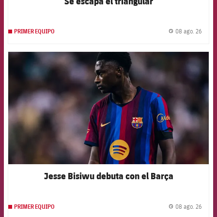
Se escapa el triangular
08 ago. 26
PRIMER EQUIPO
label.
FCB Barcelona badge
Jesse Bisiwu debuta con el Barça
08 ago. 26
PRIMER EQUIPO
label.