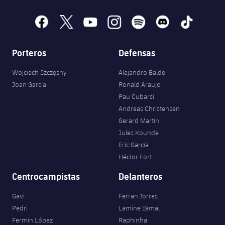
facebook
x
youtube
instagram
spotify
discord
tiktok
Porteros
Defensas
Wojciech Szczęsny
Alejandro Balde
Joan Garcia
Ronald Araujo
Pau Cubarsí
Andreas Christensen
Gerard Martín
Jules Kounde
Eric García
Héctor Fort
Centrocampistas
Delanteros
Gavi
Ferran Torres
Pedri
Lamine Yamal
Fermín López
Raphinha