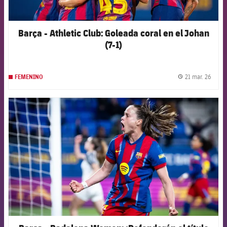
Barça - Athletic Club: Goleada coral en el Johan
(7-1)
21 mar. 26
FEMENINO
label.
FCB Barcelona badge