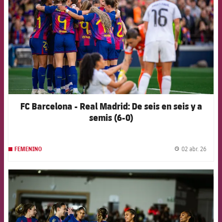
FC Barcelona - Real Madrid: De seis en seis y a
semis (6-0)
02 abr. 26
FEMENINO
label.
FCB Barcelona badge