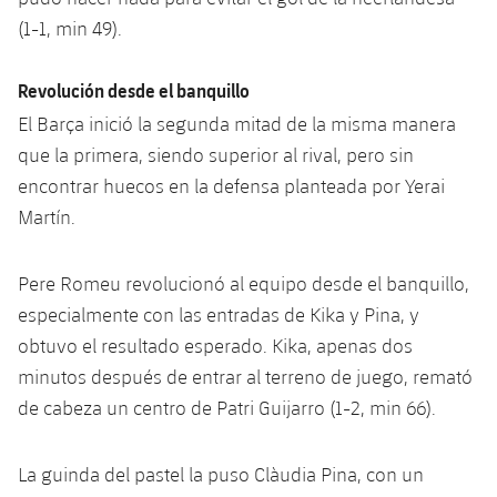
Jugadores
(1-1, min 49).
Noticias
Apúntate a las amateurs
plusicon
más
Calendario
Voleibol masculino
Apúntate a las amateurs
Revolución desde el banquillo
PLUSICON
MÁS
El Barça inició la segunda mitad de la misma manera
Resultados
Voleibol femenino
Carnet de las Secciones Amateurs
League of Legends
que la primera, siendo superior al rival, pero sin
encontrar huecos en la defensa planteada por Yerai
Clasificaciones
VALORANT Rising
Martín.
Fotos
VALORANT Game Changers
Pere Romeu revolucionó al equipo desde el banquillo,
especialmente con las entradas de Kika y Pina, y
eFootball
obtuvo el resultado esperado. Kika, apenas dos
minutos después de entrar al terreno de juego, remató
de cabeza un centro de Patri Guijarro (1-2, min 66).
La guinda del pastel la puso Clàudia Pina, con un