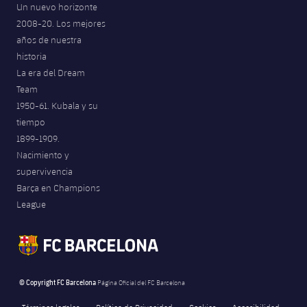
Un nuevo horizonte
2008-20. Los mejores
años de nuestra
historia
La era del Dream
Team
1950-61. Kubala y su
tiempo
1899-1909.
Nacimiento y
supervivencia
Barça en Champions
League
© Copyright FC Barcelona
Página Oficial del FC Barcelona
Términos legales
Política de Privacidad
Cookies
Accesibilidad