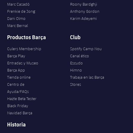
Marc Casadó
Roony Bardghji
Frenkie de Jong
Anthony Gordon
Dani Olmo
Karim Adeyemi
Marc Bernal
Productos Barça
Club
Culers Membership
Spotify Camp Nou
Barça Play
Canal ético
Entradas y Museo
Escudo
Barça App
Himno
Tienda online
Trabaja en las Barça
Centro de
Stores
Ayuda/FAQs
Hazte Beta Tester
Black Friday
Navidad Barça
Historia