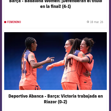
Barça - Badalona Women: ¡Defenderán el título
en la final! (4-1)
18 mar. 26
FEMENINO
label.
FCB Barcelona badge
Deportivo Abanca - Barça: Victoria trabajada en
Riazor (0-2)