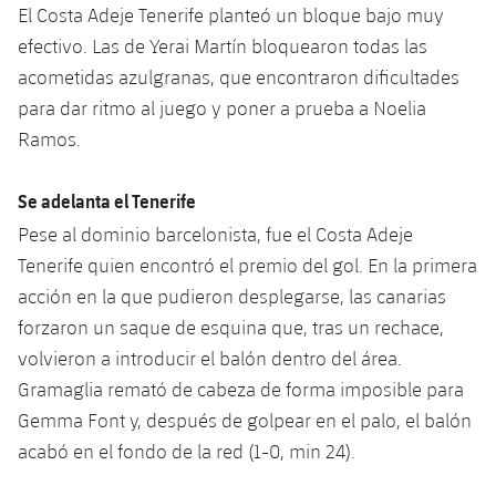
plusicon
más
Servicios Médicos
El Costa Adeje Tenerife planteó un bloque bajo muy
Acreditaciones
Fotos
Fotos
Infantil A
Entradas
efectivo. Las de Yerai Martín bloquearon todas las
SUB8 B
Calendario
Campus Verano
Actualidad
Accesibilidad
acometidas azulgranas, que encontraron dificultades
Historia
Instalaciones
Infantil B
Resultados
Resultados
para dar ritmo al juego y poner a prueba a Noelia
Juvenil
PLUSICON
MÁS
Palmarés
Ramos.
Clasificaciones
Jugadores
Cadete
Primer equipo
plusicon
más
Se adelanta el Tenerife
Jugadors
Clasificaciones
Infantil
Actualidad
Pese al dominio barcelonista, fue el Costa Adeje
Barça Atlètic
plusicon
más
Tenerife quien encontró el premio del gol. En la primera
Fotos
Alevín
Calendario
Actualidad
acción en la que pudieron desplegarse, las canarias
Base
plusicon
más
Palmarés
forzaron un saque de esquina que, tras un rechace,
Entradas
Calendario
Campus Verano
Actualidad
volvieron a introducir el balón dentro del área.
Historia
Gramaglia remató de cabeza de forma imposible para
Resultados
Resultados
Barça C
Gemma Font y, después de golpear en el palo, el balón
PLUSICON
MÁS
acabó en el fondo de la red (1-0, min 24).
Clasificaciones
Jugadores
Junior
Información general
plusicon
más