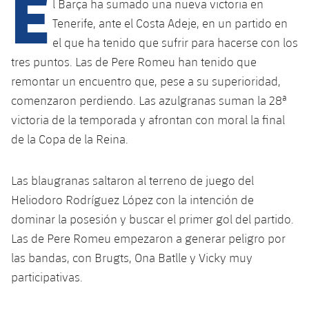
E
Calendario
l Barça ha sumado una nueva victoria en
Campus Verano
Base
Tenerife, ante el Costa Adeje, en un partido en
SUB13
SUB13 B
Entradas
Barça Atlètic
el que ha tenido que sufrir para hacerse con los
plusicon
más
PLUSICON
MÁS
tres puntos. Las de Pere Romeu han tenido que
SUB12
SUB12 C
Gameday Shows
Junior
Primer Equipo
remontar un encuentro que, pese a su superioridad,
Instalaciones
plusicon
más
SUB11 A
comenzaron perdiendo. Las azulgranas suman la 28ª
SUB11 C
Resultados
Cadete A
Actualidad
Barça Atlètic
Spotify Camp Nou
victoria de la temporada y afrontan con moral la final
plusicon
más
SUB11 B
de la Copa de la Reina.
Clasificación
Cadete B
Calendario
Actualidad
Palau Blaugrana
Base
plusicon
más
SUB10 A
Jugadores
Infantil A
Las blaugranas saltaron al terreno de juego del
Entradas
Calendario
Estadi Johan Cruyff
Actualidad
Heliodoro Rodríguez López con la intención de
SUB10 B
PLUSICON
MÁS
Fotos
Infantil B
dominar la posesión y buscar el primer gol del partido.
Resultados
Resultados
Juvenil
Barça Cafe
Primer equipo
SUB9 A
plusicon
más
Las de Pere Romeu empezaron a generar peligro por
plusicon
más
Historia
Mini
Clasificaciones
las bandas, con Brugts, Ona Batlle y Vicky muy
Clasificaciones
Cadete A
Ciutat Esportiva
Actualidad
SUB9 B
Barça Atlètic
plusicon
más
participativas.
Servicios
Palmarés
plusicon
más
Jugadores
Jugadores
Cadete B
Calendario
SUB8 A
La Masia
Actualidad
Base