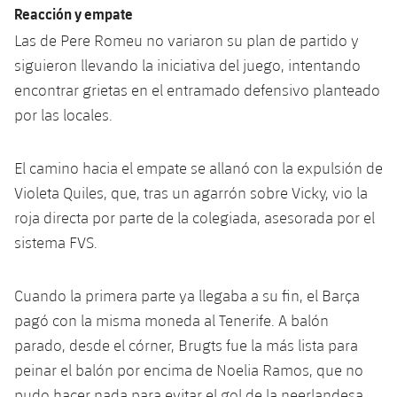
Jugadores
Reacción y empate
Clasificaciones
Juvenil
Noticias
Atletismo
plusicon
más
Las de Pere Romeu no variaron su plan de partido y
Fotos
siguieron llevando la iniciativa del juego, intentando
Infantil
Actualidad
Baloncesto en silla de ruedas
plusicon
más
encontrar grietas en el entramado defensivo planteado
Historia
Alevín
por las locales.
Masculino
Actualidad
Hockey sobre hielo
plusicon
más
Palmarés
Femenino
El camino hacia el empate se allanó con la expulsión de
Jugadores
Actualidad
Hockey hierba
plusicon
más
Violeta Quiles, que, tras un agarrón sobre Vicky, vio la
Agenda
Calendario
roja directa por parte de la colegiada, asesorada por el
Jugadores
Noticias
Patinaje artístico
plusicon
más
sistema FVS.
Resultados
Calendario
Hockey Hierba Masculino
Escuela de Patinaje
Actualidad
Cuando la primera parte ya llegaba a su fin, el Barça
Clasificaciones
Resultados
Hockey Hierba Femenino
pagó con la misma moneda al Tenerife. A balón
Plantilla
Rugby
plusicon
más
parado, desde el córner, Brugts fue la más lista para
Clasificaciones
Agenda
peinar el balón por encima de Noelia Ramos, que no
Actualidad
Voleibol
plusicon
más
pudo hacer nada para evitar el gol de la neerlandesa