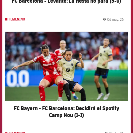
FC Barcelona - Levante: La fiesta no para (5-0)
06 may. 26
FEMENINO
label.
FCB Barcelona badge
FC Bayern - FC Barcelona: Decidirá el Spotify
Camp Nou (1-1)