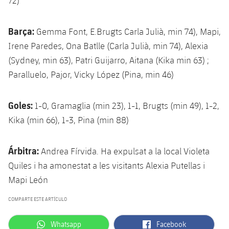
72)
Barça:
Gemma Font, E.Brugts Carla Julià, min 74), Mapi,
Irene Paredes, Ona Batlle (Carla Julià, min 74), Alexia
(Sydney, min 63), Patri Guijarro, Aitana (Kika min 63) ;
Paralluelo, Pajor, Vicky López (Pina, min 46)
Goles:
1-0, Gramaglia (min 23), 1-1, Brugts (min 49), 1-2,
Kika (min 66), 1-3, Pina (min 88)
Árbitra:
Andrea Fírvida. Ha expulsat a la local Violeta
Quiles i ha amonestat a les visitants Alexia Putellas i
Mapi León
COMPARTE ESTE ARTÍCULO
label.aria.whatsapp
label.aria.facebook
Whatsapp
Facebook