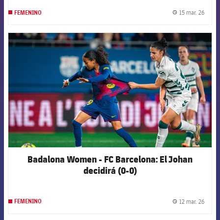
15 mar. 26
FEMENINO
label.
FCB Barcelona badge
Badalona Women - FC Barcelona: El Johan
decidirá (0-0)
12 mar. 26
FEMENINO
label.