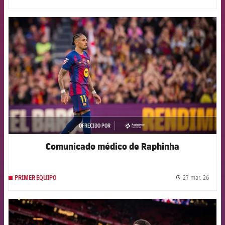
FCB Barcelona badge
OFRECIDO POR
asistencia
Comunicado médico de Raphinha
27 mar. 26
PRIMER EQUIPO
label.
FCB Barcelona badge