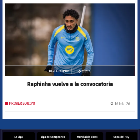
FCB Barcelona badge
OFRECIDO POR
asistencia
Raphinha vuelve a la convocatoria
16 feb. 26
PRIMER EQUIPO
label.
La Liga
Liga de Campeones
Mundial de Clubs
Copa del Rey
FIFA