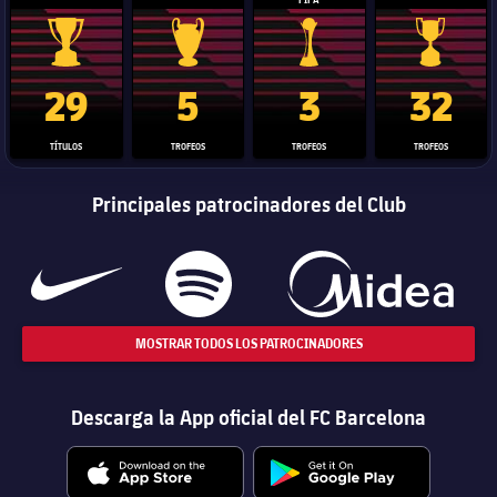
Trofeo de La Liga
Trofeo de la Liga de Campeones
Trofeo del Mundial de Clube
Copa del 
29
5
3
32
TÍTULOS
TROFEOS
TROFEOS
TROFEOS
Principales patrocinadores del Club
MOSTRAR TODOS LOS PATROCINADORES
Descarga la App oficial del FC Barcelona