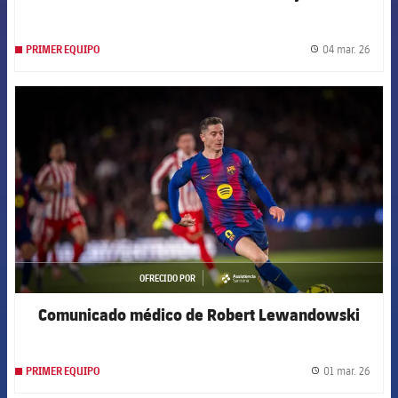
04 mar. 26
PRIMER EQUIPO
label.
FCB Barcelona badge
OFRECIDO POR
asistencia
Comunicado médico de Robert Lewandowski
01 mar. 26
PRIMER EQUIPO
label.