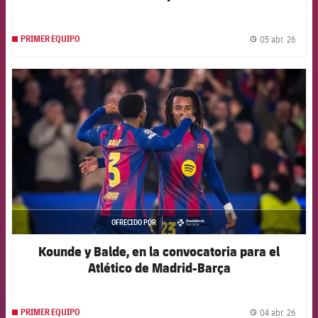
05 abr. 26
PRIMER EQUIPO
label.
FCB Barcelona badge
OFRECIDO POR
asistencia
Kounde y Balde, en la convocatoria para el
Atlético de Madrid-Barça
04 abr. 26
PRIMER EQUIPO
label.