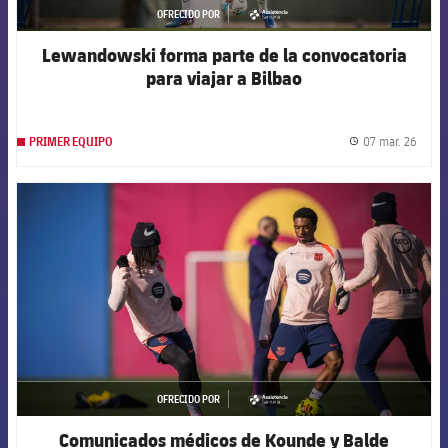
OFRECIDO POR
asistencia
Lewandowski forma parte de la convocatoria
para viajar a Bilbao
07 mar. 26
PRIMER EQUIPO
label.
FCB Barcelona badge
OFRECIDO POR
asistencia
Comunicados médicos de Kounde y Balde