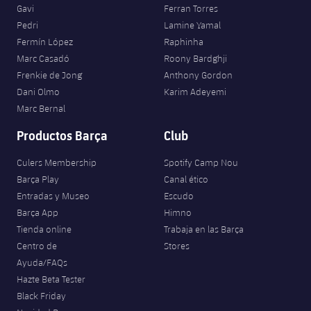
Gavi
Ferran Torres
Pedri
Lamine Yamal
Fermín López
Raphinha
Marc Casadó
Roony Bardghji
Frenkie de Jong
Anthony Gordon
Dani Olmo
Karim Adeyemi
Marc Bernal
Productos Barça
Club
Culers Membership
Spotify Camp Nou
Barça Play
Canal ético
Entradas y Museo
Escudo
Barça App
Himno
Tienda online
Trabaja en las Barça
Centro de
Stores
Ayuda/FAQs
Hazte Beta Tester
Black Friday