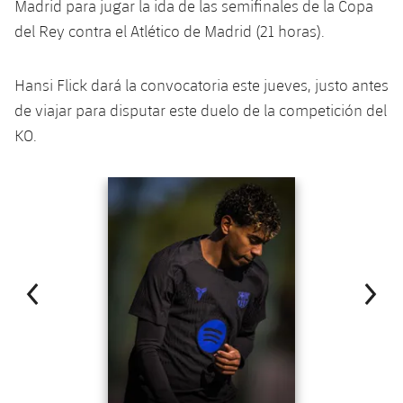
Madrid para jugar la ida de las semifinales de la Copa
plusicon
más
Servicios Médicos
Acreditaciones
Fotos
Fotos
Infantil A
del Rey contra el Atlético de Madrid (21 horas).
Entradas
SUB8 B
Calendario
Campus Verano
Actualidad
Accesibilidad
Historia
Instalaciones
Infantil B
Resultados
Hansi Flick dará la convocatoria este jueves, justo antes
Resultados
Juvenil
PLUSICON
MÁS
Palmarés
de viajar para disputar este duelo de la competición del
Clasificaciones
Jugadores
KO.
Cadete
Primer equipo
plusicon
más
Jugadors
Clasificaciones
Infantil
Anterior
label.aria.chevronleft
Siguiente
label.aria.
Actualidad
Barça Atlètic
plusicon
más
Fotos
Alevín
Calendario
Actualidad
Base
plusicon
más
Palmarés
Entradas
Calendario
Campus Verano
Actualidad
Historia
Resultados
Resultados
Barça C
PLUSICON
MÁS
Clasificaciones
Jugadores
Junior
Información general
plusicon
más