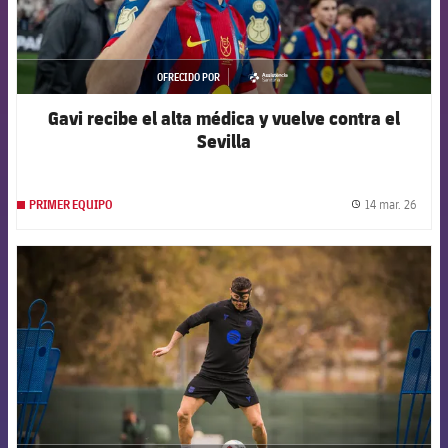
OFRECIDO POR
asistencia
Gavi recibe el alta médica y vuelve contra el
Sevilla
14 mar. 26
PRIMER EQUIPO
label.
FCB Barcelona badge