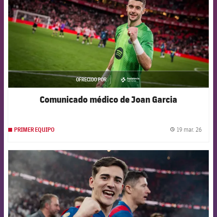
OFRECIDO POR
asistencia
Comunicado médico de Joan Garcia
19 mar. 26
PRIMER EQUIPO
label.
FCB Barcelona badge