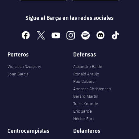
Sigue al Barça en las redes sociales
facebook
x
youtube
instagram
spotify
discord
tiktok
Porteros
Defensas
Wojciech Szczęsny
Alejandro Balde
Joan Garcia
Ronald Araujo
Pau Cubarsí
Andreas Christensen
Gerard Martín
Jules Kounde
Eric García
Héctor Fort
Centrocampistas
Delanteros