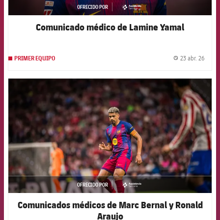
OFRECIDO POR
asistencia
Comunicado médico de Lamine Yamal
23 abr. 26
PRIMER EQUIPO
label.
FCB Barcelona badge
OFRECIDO POR
asistencia
Comunicados médicos de Marc Bernal y Ronald
Araujo