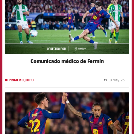
OFRECIDO POR
asistencia
Comunicado médico de Fermín
18 may. 26
PRIMER EQUIPO
label.
FCB Barcelona badge