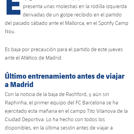
E
Calendario
Campus Verano
Base
presenta unas molestias en la rodilla izquierda
SUB13
SUB13 B
derivadas de un golpe recibido en el partido
Entradas
Barça Atlètic
plusicon
más
del pasado sábado ante el Mallorca, en el Spotify Camp
PLUSICON
MÁS
SUB12
SUB12 C
Gameday Shows
Nou.
Junior
Primer Equipo
Instalaciones
plusicon
más
SUB11 A
SUB11 C
Resultados
Cadete A
Es baja por precaución para el partido de este jueves
Actualidad
Barça Atlètic
Spotify Camp Nou
plusicon
más
SUB11 B
ante el Atlético de Madrid.
Clasificación
Cadete B
Calendario
Actualidad
Palau Blaugrana
Base
plusicon
más
SUB10 A
Último entrenamiento antes de viajar
Jugadores
Infantil A
Entradas
Calendario
a Madrid
Estadi Johan Cruyff
Actualidad
SUB10 B
PLUSICON
MÁS
Fotos
Infantil B
Con la noticia de la baja de Rashford, y aún sin
Resultados
Resultados
Juvenil
Barça Cafe
Primer equipo
SUB9 A
Raphinha, el primer equipo del FC Barcelona se ha
plusicon
más
plusicon
más
Historia
Mini
Clasificaciones
ejercitado esta mañana en el campo Tito Vilanova de la
Clasificaciones
Cadete A
Ciutat Esportiva
Actualidad
SUB9 B
Barça Atlètic
Ciudad Deportiva. Lo ha hecho con todos los
plusicon
más
Servicios
Palmarés
plusicon
más
Jugadores
Jugadores
disponibles, en la última sesión antes de viajar a
Cadete B
Calendario
SUB8 A
La Masia
Actualidad
Base