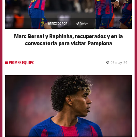
OFRECIDO POR
asistencia
Marc Bernal y Raphinha, recuperados y en la
convocatoria para visitar Pamplona
02 may. 26
PRIMER EQUIPO
label.
FCB Barcelona badge