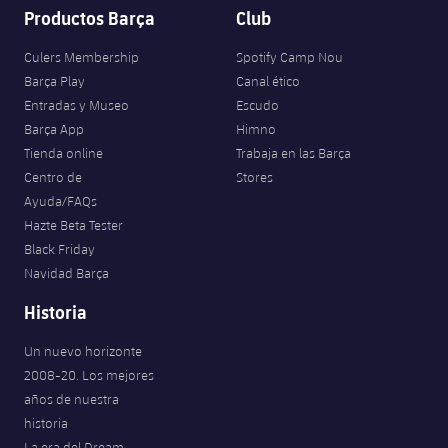
Productos Barça
Club
Culers Membership
Spotify Camp Nou
Barça Play
Canal ético
Entradas y Museo
Escudo
Barça App
Himno
Tienda online
Trabaja en las Barça
Centro de
Stores
Ayuda/FAQs
Hazte Beta Tester
Black Friday
Navidad Barça
Historia
Un nuevo horizonte
2008-20. Los mejores
años de nuestra
historia
La era del Dream