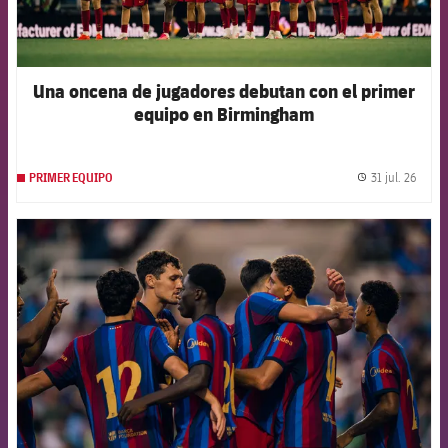
Una oncena de jugadores debutan con el primer
equipo en Birmingham
31 jul. 26
PRIMER EQUIPO
label.
FCB Barcelona badge