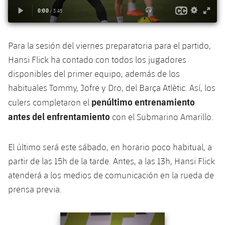
plusicon
más
Servicios Médicos
Acreditaciones
Fotos
Fotos
Infantil A
Entradas
SUB8 B
Calendario
Campus Verano
Actualidad
Accesibilidad
Historia
Instalaciones
Infantil B
Resultados
Para la sesión del viernes preparatoria para el partido,
Resultados
Juvenil
Hansi Flick ha contado con todos los jugadores
PLUSICON
MÁS
Palmarés
Clasificaciones
Jugadores
disponibles del primer equipo, además de los
Cadete
Primer equipo
plusicon
más
habituales Tommy, Jofre y Dro, del Barça Atlètic. Así, los
Jugadors
Clasificaciones
penúltimo entrenamiento
Infantil
culers completaron el
Actualidad
Barça Atlètic
plusicon
más
antes del enfrentamiento
con el Submarino Amarillo.
Fotos
Alevín
Calendario
Actualidad
Base
plusicon
más
Palmarés
El último será este sábado, en horario poco habitual, a
Entradas
Calendario
partir de las 15h de la tarde. Antes, a las 13h, Hansi Flick
Campus Verano
Actualidad
Historia
atenderá a los medios de comunicación en la rueda de
Resultados
Resultados
Barça C
prensa previa.
PLUSICON
MÁS
Clasificaciones
Jugadores
Junior
Información general
Anterior
label.aria.chevronleft
Siguiente
label.aria.
plusicon
más