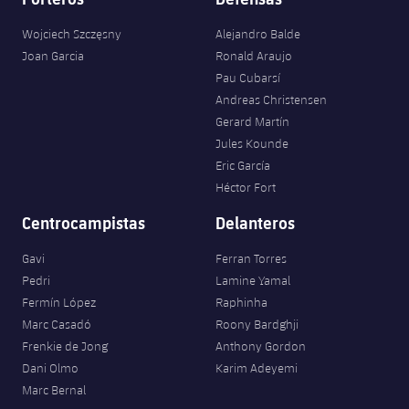
Wojciech Szczęsny
Alejandro Balde
Joan Garcia
Ronald Araujo
Pau Cubarsí
Andreas Christensen
Gerard Martín
Jules Kounde
Eric García
Héctor Fort
Centrocampistas
Delanteros
Gavi
Ferran Torres
Pedri
Lamine Yamal
Fermín López
Raphinha
Marc Casadó
Roony Bardghji
Frenkie de Jong
Anthony Gordon
Dani Olmo
Karim Adeyemi
Marc Bernal