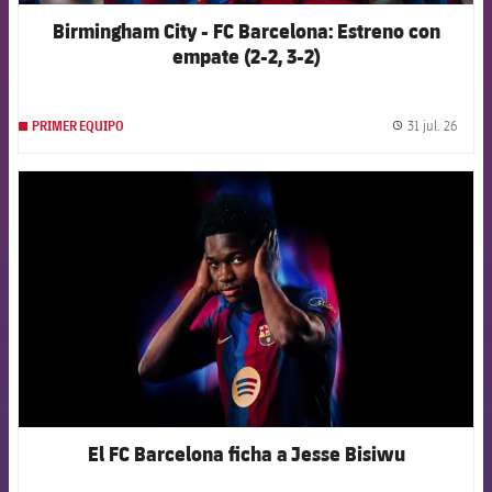
Birmingham City - FC Barcelona: Estreno con
empate (2-2, 3-2)
31 jul. 26
PRIMER EQUIPO
label.
FCB Barcelona badge
El FC Barcelona ficha a Jesse Bisiwu