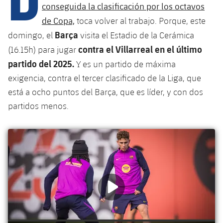
Calendario
Campus Verano
Base
conseguida la clasificación por los octavos
SUB13
de Copa,
toca volver al trabajo. Porque, este
SUB13 B
Entradas
Barça Atlètic
plusicon
más
Barça
domingo, el
visita el Estadio de la Cerámica
PLUSICON
MÁS
SUB12
SUB12 C
contra el Villarreal en el último
(16.15h) para jugar
Gameday Shows
Junior
Primer Equipo
Instalaciones
plusicon
más
partido del 2025.
Y es un partido de máxima
SUB11 A
SUB11 C
Resultados
exigencia, contra el tercer clasificado de la Liga, que
Cadete A
Actualidad
Barça Atlètic
Spotify Camp Nou
plusicon
más
está a ocho puntos del Barça, que es líder, y con dos
SUB11 B
Clasificación
Cadete B
partidos menos.
Calendario
Actualidad
Palau Blaugrana
Base
plusicon
más
SUB10 A
Jugadores
Infantil A
Entradas
Calendario
Estadi Johan Cruyff
Actualidad
SUB10 B
PLUSICON
MÁS
Fotos
Infantil B
Resultados
Resultados
Juvenil
Barça Cafe
Primer equipo
SUB9 A
plusicon
más
plusicon
más
Historia
Mini
Clasificaciones
Clasificaciones
Cadete A
Ciutat Esportiva
Actualidad
SUB9 B
Barça Atlètic
plusicon
más
Servicios
Palmarés
plusicon
más
Jugadores
Jugadores
Cadete B
Calendario
SUB8 A
La Masia
Actualidad
Base