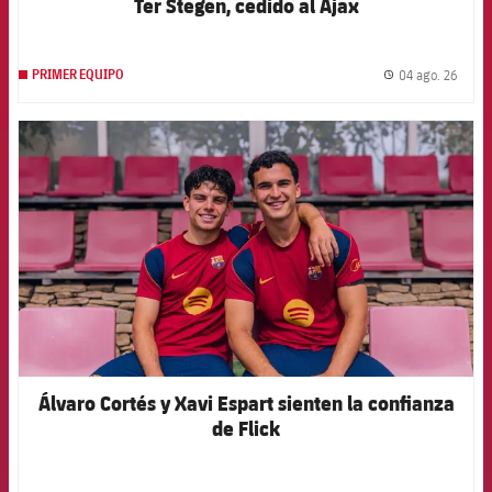
Ter Stegen, cedido al Ajax
04 ago. 26
PRIMER EQUIPO
label.
FCB Barcelona badge
Álvaro Cortés y Xavi Espart sienten la confianza
de Flick