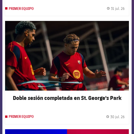
31 jul. 26
PRIMER EQUIPO
label.
FCB Barcelona badge
Doble sesión completada en St. George's Park
30 jul. 26
PRIMER EQUIPO
label.
FCB Barcelona badge