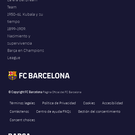
Team
1950-61. Kubala y su
tiempo
1899-1909.
Nacimiento y
supervivencia
Barça en Champions
League
© Copyright FC Barcelona
Página Oficial del FC Barcelona
Términos legales
Política de Privacidad
Cookies
Accesibilidad
Contáctenos
Centro de ayuda/FAQs
Gestión del consentimiento
Consent choices
FORÇA BARÇA