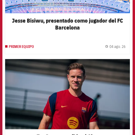
Jesse Bisiwu, presentado como jugador del FC
Barcelona
04 ago. 26
PRIMER EQUIPO
label.
FCB Barcelona badge