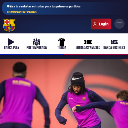
⚽Ya a la venta las entradas para los primeros partidos
COMPRAR ENTRADAS
FC Barcelona club badge
b-play
culers-ball
uniform
ticket-full
ticket-v
BARÇA PLAY
PRETEMPORADA
TIENDA
ENTRADAS Y MUSEO
BARÇA BUSINESS
PLUSICON
MÁS
Primer equipo
Femenino
plusicon
más
Actualidad
Barça Atlètic
plusicon
más