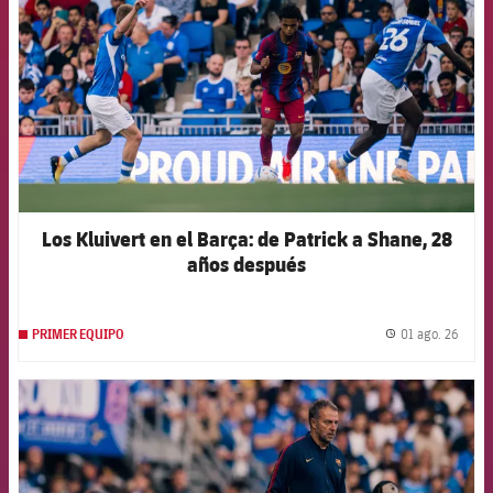
Los Kluivert en el Barça: de Patrick a Shane, 28
años después
01 ago. 26
PRIMER EQUIPO
label.
FCB Barcelona badge