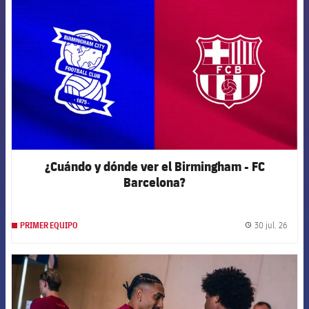
¿Cuándo y dónde ver el Birmingham - FC
Barcelona?
30 jul. 26
PRIMER EQUIPO
label.
FCB Barcelona badge