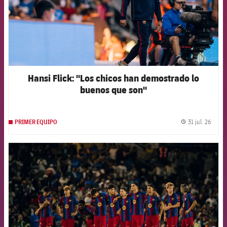
Hansi Flick: "Los chicos han demostrado lo
buenos que son"
31 jul. 26
PRIMER EQUIPO
label.
FCB Barcelona badge