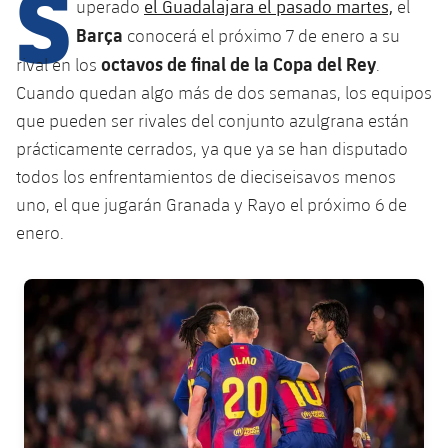
S
Calendario
el Guadalajara el pasado martes,
uperado
el
Campus Verano
Base
Barça
conocerá el próximo 7 de enero a su
SUB13
SUB13 B
Entradas
Barça Atlètic
octavos de final de la Copa del Rey
rival en los
.
plusicon
más
PLUSICON
MÁS
SUB12
Cuando quedan algo más de dos semanas, los equipos
SUB12 C
Gameday Shows
Junior
Primer Equipo
Instalaciones
que pueden ser rivales del conjunto azulgrana están
plusicon
más
SUB11 A
SUB11 C
prácticamente cerrados, ya que ya se han disputado
Resultados
Cadete A
Actualidad
Barça Atlètic
Spotify Camp Nou
todos los enfrentamientos de dieciseisavos menos
plusicon
más
SUB11 B
Clasificación
uno, el que jugarán Granada y Rayo el próximo 6 de
Cadete B
Calendario
Actualidad
Palau Blaugrana
Base
enero.
plusicon
más
SUB10 A
Jugadores
Infantil A
Entradas
Calendario
Estadi Johan Cruyff
Actualidad
SUB10 B
FC Barcelona club badge
PLUSICON
MÁS
Fotos
Infantil B
Resultados
Resultados
Juvenil
Barça Cafe
Primer equipo
SUB9 A
plusicon
más
plusicon
más
Historia
Mini
Clasificaciones
Clasificaciones
Cadete A
Ciutat Esportiva
Actualidad
SUB9 B
Barça Atlètic
plusicon
más
Servicios
Palmarés
plusicon
más
Jugadores
Jugadores
Cadete B
Calendario
SUB8 A
La Masia
Actualidad
Base