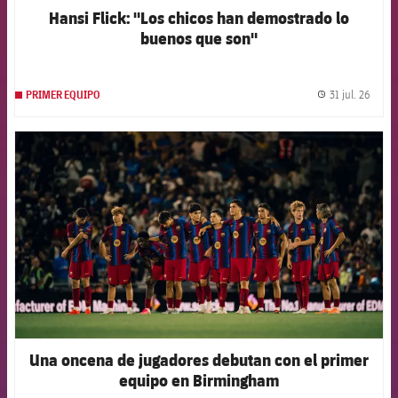
Hansi Flick: "Los chicos han demostrado lo
buenos que son"
31 jul. 26
PRIMER EQUIPO
label.
FCB Barcelona badge
Una oncena de jugadores debutan con el primer
equipo en Birmingham