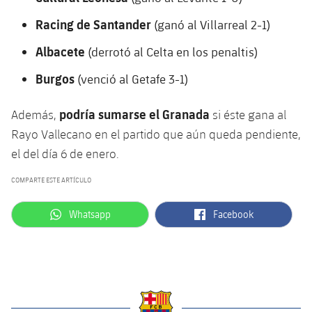
Jugadores
Clasificaciones
Juvenil
Noticias
Racing de Santander
(ganó al Villarreal 2-1)
Atletismo
plusicon
más
Fotos
Albacete
(derrotó al Celta en los penaltis)
Infantil
Actualidad
Baloncesto en silla de ruedas
plusicon
más
Burgos
Historia
(venció al Getafe 3-1)
Alevín
Masculino
Actualidad
Hockey sobre hielo
plusicon
más
Palmarés
podría sumarse el Granada
Además,
si éste gana al
Femenino
Rayo Vallecano en el partido que aún queda pendiente,
Jugadores
Actualidad
Hockey hierba
plusicon
más
el del día 6 de enero.
Agenda
Calendario
Jugadores
Noticias
Patinaje artístico
COMPARTE ESTE ARTÍCULO
plusicon
más
Resultados
Calendario
Hockey Hierba Masculino
label.aria.whatsapp
label.aria.facebook
Whatsapp
Facebook
Escuela de Patinaje
Actualidad
Clasificaciones
Resultados
Hockey Hierba Femenino
Plantilla
Rugby
plusicon
más
Clasificaciones
Agenda
Actualidad
Voleibol
plusicon
más