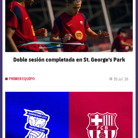
Doble sesión completada en St. George's Park
30 jul. 26
PRIMER EQUIPO
label.
FCB Barcelona badge