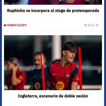
Raphinha se incorpora al stage de pretemporada
29 jul. 26
PRIMER EQUIPO
label.
FCB Barcelona badge
Inglaterra, escenario de doble sesión