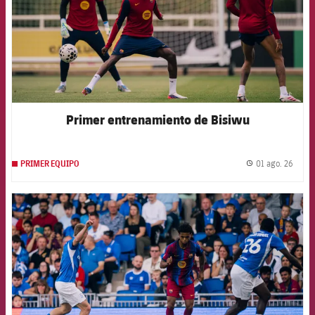
Primer entrenamiento de Bisiwu
01 ago. 26
PRIMER EQUIPO
label.
FCB Barcelona badge