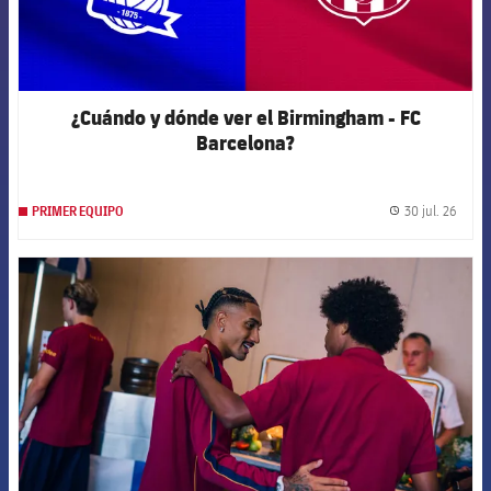
¿Cuándo y dónde ver el Birmingham - FC
Barcelona?
30 jul. 26
PRIMER EQUIPO
label.
FCB Barcelona badge