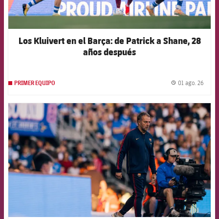
Los Kluivert en el Barça: de Patrick a Shane, 28
años después
01 ago. 26
PRIMER EQUIPO
label.
FCB Barcelona badge