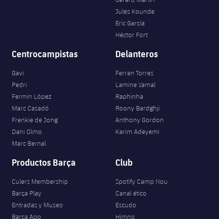
Jules Kounde
Eric García
Héctor Fort
Centrocampistas
Delanteros
Gavi
Ferran Torres
Pedri
Lamine Yamal
Fermín López
Raphinha
Marc Casadó
Roony Bardghji
Frenkie de Jong
Anthony Gordon
Dani Olmo
Karim Adeyemi
Marc Bernal
Productos Barça
Club
Culers Membership
Spotify Camp Nou
Barça Play
Canal ético
Entradas y Museo
Escudo
Barça App
Himno