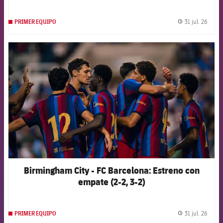
31 jul. 26
PRIMER EQUIPO
label.
FCB Barcelona badge
Birmingham City - FC Barcelona: Estreno con
empate (2-2, 3-2)
31 jul. 26
PRIMER EQUIPO
label.