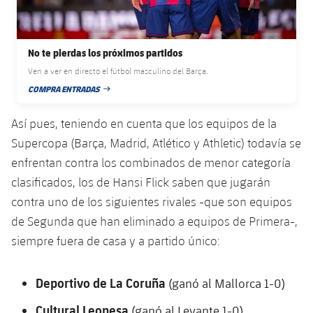
plusicon
más
Servicios Médicos
Acreditaciones
Fotos
Fotos
Infantil A
Entradas
SUB8 B
Calendario
Campus Verano
Actualidad
Accesibilidad
Historia
Instalaciones
No te pierdas los próximos partidos
Infantil B
Resultados
Resultados
Juvenil
Ven a ver en directo el fútbol masculino del Barça.
PLUSICON
MÁS
Palmarés
COMPRA ENTRADAS
FECHA DE PUBLICACIÓN
Clasificaciones
Jugadores
Cadete
Primer equipo
plusicon
más
Así pues, teniendo en cuenta que los equipos de la
Jugadors
Clasificaciones
Infantil
Supercopa (Barça, Madrid, Atlético y Athletic) todavía se
Actualidad
Barça Atlètic
plusicon
más
enfrentan contra los combinados de menor categoría
Fotos
Alevín
Calendario
clasificados, los de Hansi Flick saben que jugarán
Actualidad
Base
plusicon
más
contra uno de los siguientes rivales -que son equipos
Palmarés
Entradas
Calendario
de Segunda que han eliminado a equipos de Primera-,
Campus Verano
Actualidad
Historia
siempre fuera de casa y a partido único:
Resultados
Resultados
Barça C
PLUSICON
MÁS
Deportivo de La Coruña
(ganó al Mallorca 1-0)
Clasificaciones
Jugadores
Junior
Información general
plusicon
más
Cultural Leonesa
(ganó al Levante 1-0)