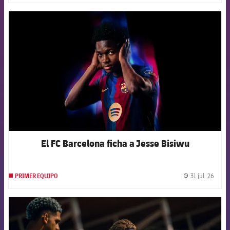
FCB Barcelona badge
El FC Barcelona ficha a Jesse Bisiwu
31 jul. 26
PRIMER EQUIPO
label.
FCB Barcelona badge