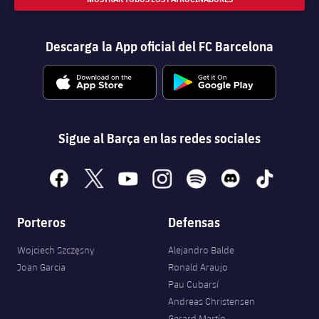
Descarga la App oficial del FC Barcelona
Sigue al Barça en las redes sociales
facebook
x
youtube
instagram
spotify
discord
tiktok
Porteros
Defensas
Wojciech Szczęsny
Alejandro Balde
Joan Garcia
Ronald Araujo
Pau Cubarsí
Andreas Christensen
Gerard Martín