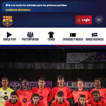
⚽Ya a la venta las entradas para los primeros partidos
COMPRAR ENTRADAS
FC Barcelona club badge
b-play
culers-ball
uniform
ticket-full
ticket-v
BARÇA PLAY
PRETEMPORADA
TIENDA
ENTRADAS Y MUSEO
BARÇA BUSINESS
PLUSICON
MÁS
Primer equipo
Femenino
plusicon
más
Actualidad
Barça Atlètic
plusicon
más