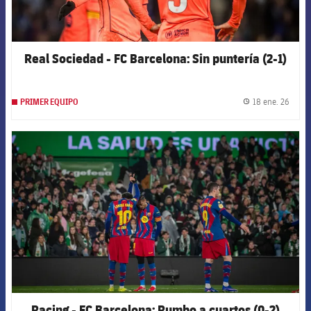
Real Sociedad - FC Barcelona: Sin puntería (2-1)
18 ene. 26
PRIMER EQUIPO
label.
FCB Barcelona badge
Racing - FC Barcelona: Rumbo a cuartos (0-2)