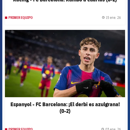
15 ene. 26
PRIMER EQUIPO
label.
FCB Barcelona badge
Espanyol - FC Barcelona: ¡El derbi es azulgrana!
(0-2)
03 ene. 26
PRIMER EQUIPO