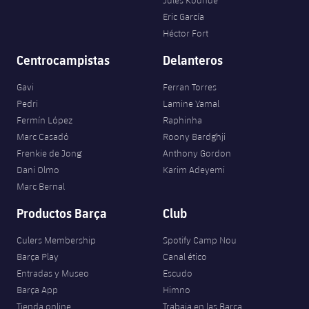
Jules Kounde
Eric García
Héctor Fort
Centrocampistas
Delanteros
Gavi
Ferran Torres
Pedri
Lamine Yamal
Fermín López
Raphinha
Marc Casadó
Roony Bardghji
Frenkie de Jong
Anthony Gordon
Dani Olmo
Karim Adeyemi
Marc Bernal
Productos Barça
Club
Culers Membership
Spotify Camp Nou
Barça Play
Canal ético
Entradas y Museo
Escudo
Barça App
Himno
Tienda online
Trabaja en las Barça