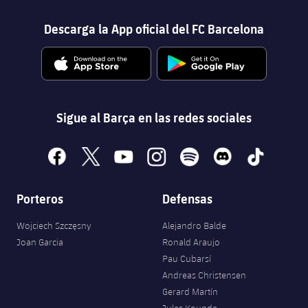
Descarga la App oficial del FC Barcelona
Sigue al Barça en las redes sociales
facebook
x
youtube
instagram
spotify
discord
tiktok
Porteros
Defensas
Wojciech Szczęsny
Alejandro Balde
Joan Garcia
Ronald Araujo
Pau Cubarsí
Andreas Christensen
Gerard Martín