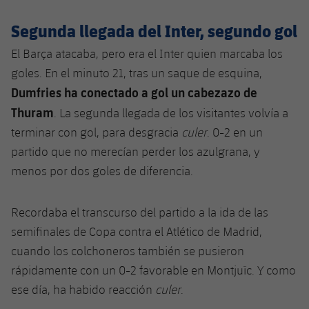
Jugadores
Noticias
Apúntate a las amateurs
plusicon
más
Segunda llegada del Inter, segundo gol
Calendario
Voleibol masculino
El Barça atacaba, pero era el Inter quien marcaba los
Apúntate a las amateurs
PLUSICON
MÁS
goles. En el minuto 21, tras un saque de esquina,
Resultados
Voleibol femenino
Carnet de las Secciones Amateurs
Dumfries ha conectado a gol un cabezazo de
League of Legends
Thuram
. La segunda llegada de los visitantes volvía a
Clasificaciones
VALORANT Rising
terminar con gol, para desgracia
culer
. 0-2 en un
partido que no merecían perder los azulgrana, y
Fotos
VALORANT Game Changers
menos por dos goles de diferencia.
eFootball
Recordaba el transcurso del partido a la ida de las
semifinales de Copa contra el Atlético de Madrid,
cuando los colchoneros también se pusieron
rápidamente con un 0-2 favorable en Montjuïc. Y como
ese día, ha habido reacción
culer
.