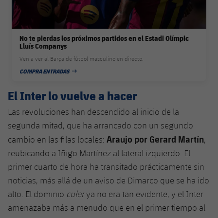
No te pierdas los próximos partidos en el Estadi Olímpic
Lluís Companys
Ven a ver al Barça de fútbol masculino en directo.
COMPRA ENTRADAS
FECHA DE PUBLICACIÓN
El Inter lo vuelve a hacer
Las revoluciones han descendido al inicio de la
segunda mitad, que ha arrancado con un segundo
Araujo por Gerard Martín
cambio en las filas locales:
,
reubicando a Iñigo Martínez al lateral izquierdo. El
primer cuarto de hora ha transitado prácticamente sin
noticias, más allá de un aviso de Dimarco que se ha ido
alto. El dominio
culer
ya no era tan evidente, y el Inter
amenazaba más a menudo que en el primer tiempo al