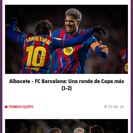
FCB Barcelona badge
Albacete - FC Barcelona: Una ronda de Copa más
(1-2)
03 feb. 26
PRIMER EQUIPO
label.
FCB Barcelona badge