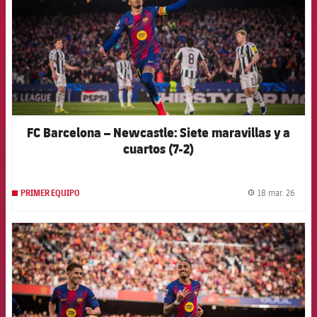
FC Barcelona – Newcastle: Siete maravillas y a
cuartos (7-2)
18 mar. 26
PRIMER EQUIPO
label.
FCB Barcelona badge