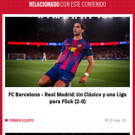
RELACIONADO
CON ESTE CONTENIDO
FCB Barcelona badge
FC Barcelona - Real Madrid: Un Clásico y una Liga
para Flick (2-0)
10 may. 26
PRIMER EQUIPO
label.