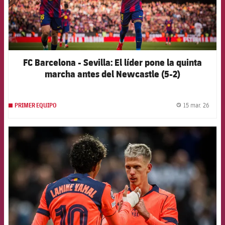
FC Barcelona - Sevilla: El líder pone la quinta
marcha antes del Newcastle (5-2)
15 mar. 26
PRIMER EQUIPO
label.
FCB Barcelona badge