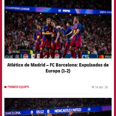
FCB Barcelona badge
Atlético de Madrid – FC Barcelona: Expulsados de
Europa (1-2)
14 abr. 26
PRIMER EQUIPO
label.
FCB Barcelona badge