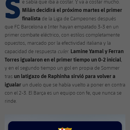
S
Calendario
e sabía que iba a costar. Y va a costar mucho.
Campus Verano
Base
Milán decidirá el próximo martes el primer
SUB13
SUB13 B
Entradas
Barça Atlètic
finalista
de la Liga de Campeones después
plusicon
más
PLUSICON
MÁS
SUB12
que FC Barcelona e Inter hayan empatado 3-3 en un
SUB12 C
Gameday Shows
Junior
Primer Equipo
Instalaciones
primer combate eléctrico, con estilos completamente
plusicon
más
SUB11 A
SUB11 C
opuestos, marcado por la efectividad italiana y la
Resultados
Cadete A
Actualidad
Barça Atlètic
Spotify Camp Nou
Lamine Yamal y Ferran
capacidad de respuesta
culer
.
plusicon
más
SUB11 B
Torres igualaron en el primer tiempo un 0-2 inicial
Clasificación
,
Cadete B
Calendario
Actualidad
Palau Blaugrana
Base
y en el segundo tiempo un gol en propia de Sommer
plusicon
más
SUB10 A
Jugadores
Infantil A
un latigazo de Raphinha sirvió para volver a
tras
Entradas
Calendario
Estadi Johan Cruyff
Actualidad
igualar
SUB10 B
un duelo que se había vuelto a poner en contra
PLUSICON
MÁS
Fotos
Infantil B
Resultados
con el 2-3. El Barça es un equipo con fe, que nunca se
Resultados
Juvenil
Barça Cafe
Primer equipo
SUB9 A
plusicon
más
rinde.
plusicon
más
Historia
Mini
Clasificaciones
Clasificaciones
Cadete A
Ciutat Esportiva
Actualidad
SUB9 B
Barça Atlètic
plusicon
más
Servicios
Palmarés
plusicon
más
Jugadores
Jugadores
Cadete B
Calendario
SUB8 A
La Masia
Actualidad
Base