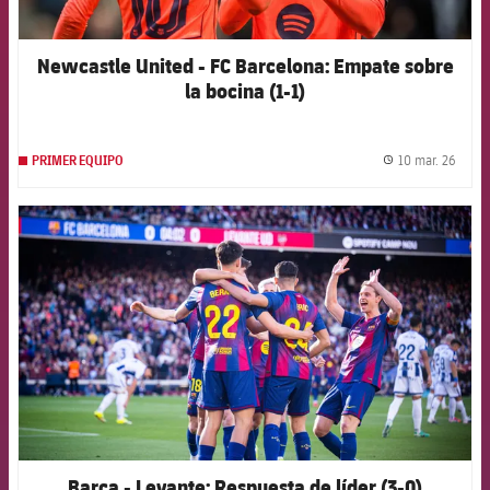
Newcastle United - FC Barcelona: Empate sobre
la bocina (1-1)
10 mar. 26
PRIMER EQUIPO
label.
FCB Barcelona badge
Barça - Levante: Respuesta de líder (3-0)