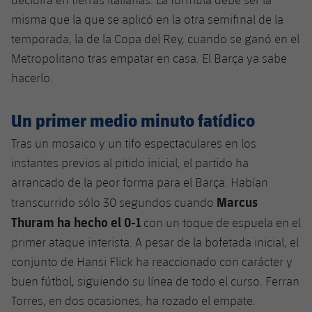
Jugadores
Clasificaciones
Juvenil
misma que la que se aplicó en la otra semifinal de la
Noticias
Atletismo
plusicon
más
temporada, la de la Copa del Rey, cuando se ganó en el
Fotos
Infantil
Metropolitano tras empatar en casa. El Barça ya sabe
Actualidad
Baloncesto en silla de ruedas
plusicon
más
hacerlo.
Historia
Alevín
Masculino
Actualidad
Hockey sobre hielo
plusicon
más
Palmarés
Un primer medio minuto fatídico
Femenino
Jugadores
Actualidad
Hockey hierba
Tras un mosaico y un tifo espectaculares en los
plusicon
más
instantes previos al pitido inicial, el partido ha
Agenda
Calendario
Jugadores
Noticias
Patinaje artístico
arrancado de la peor forma para el Barça. Habían
plusicon
más
Marcus
transcurrido sólo 30 segundos cuando
Resultados
Calendario
Hockey Hierba Masculino
Escuela de Patinaje
Actualidad
Thuram ha hecho el 0-1
con un toque de espuela en el
Clasificaciones
primer ataque interista. A pesar de la bofetada inicial, el
Resultados
Hockey Hierba Femenino
Plantilla
Rugby
plusicon
más
conjunto de Hansi Flick ha reaccionado con carácter y
Clasificaciones
buen fútbol, ​​siguiendo su línea de todo el curso. Ferran
Agenda
Actualidad
Voleibol
plusicon
más
Torres, en dos ocasiones, ha rozado el empate.