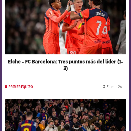
Elche - FC Barcelona: Tres puntos más del líder (1-
3)
31 ene. 26
PRIMER EQUIPO
label.
FCB Barcelona badge