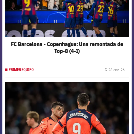
FC Barcelona - Copenhague: Una remontada de
Top-8 (4-1)
28 ene. 26
PRIMER EQUIPO
label.
FCB Barcelona badge