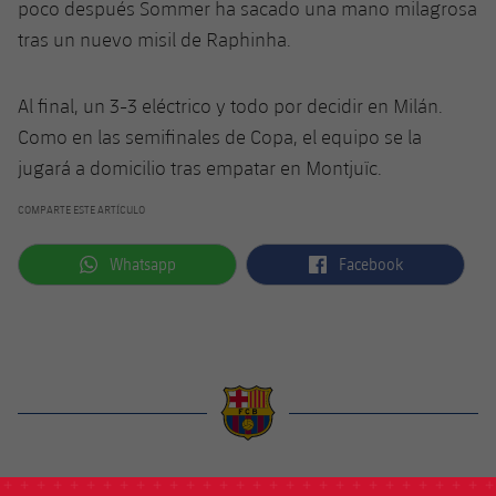
poco después Sommer ha sacado una mano milagrosa
tras un nuevo misil de Raphinha.
Al final, un 3-3 eléctrico y todo por decidir en Milán.
Como en las semifinales de Copa, el equipo se la
jugará a domicilio tras empatar en Montjuïc.
COMPARTE ESTE ARTÍCULO
label.aria.whatsapp
label.aria.facebook
Whatsapp
Facebook
label.aria.barcelona