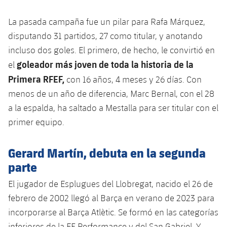
Jugadores
Clasificaciones
Juvenil
Noticias
Atletismo
La pasada campaña fue un pilar para Rafa Márquez,
plusicon
más
Fotos
disputando 31 partidos, 27 como titular, y anotando
Infantil
Actualidad
Baloncesto en silla de ruedas
incluso dos goles. El primero, de hecho, le convirtió en
plusicon
más
Historia
Alevín
goleador más joven de toda la historia de la
el
Masculino
Actualidad
Hockey sobre hielo
Primera RFEF,
plusicon
más
con 16 años, 4 meses y 26 días. Con
Palmarés
menos de un año de diferencia, Marc Bernal, con el 28
Femenino
Jugadores
Actualidad
Hockey hierba
plusicon
más
a la espalda, ha saltado a Mestalla para ser titular con el
Agenda
primer equipo.
Calendario
Jugadores
Noticias
Patinaje artístico
plusicon
más
Resultados
Gerard Martín, debuta en la segunda
Calendario
Hockey Hierba Masculino
Escuela de Patinaje
Actualidad
parte
Clasificaciones
Resultados
Hockey Hierba Femenino
Plantilla
El jugador de Esplugues del Llobregat, nacido el 26 de
Rugby
plusicon
más
febrero de 2002 llegó al Barça en verano de 2023 para
Clasificaciones
Agenda
Actualidad
incorporarse al Barça Atlètic. Se formó en las categorías
Voleibol
plusicon
más
inferiores de la EF Performance y del San Gabriel. Y