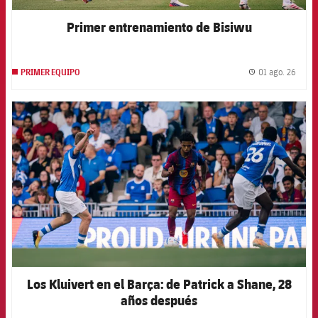
Primer entrenamiento de Bisiwu
01 ago. 26
PRIMER EQUIPO
label.
FCB Barcelona badge
Los Kluivert en el Barça: de Patrick a Shane, 28
años después