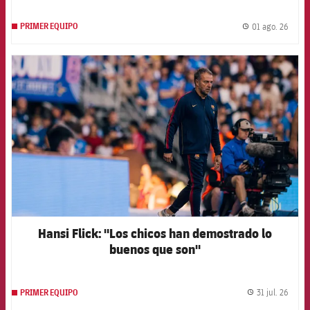
01 ago. 26
PRIMER EQUIPO
label.
FCB Barcelona badge
Hansi Flick: "Los chicos han demostrado lo
buenos que son"
31 jul. 26
PRIMER EQUIPO
label.