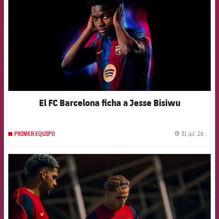
El FC Barcelona ficha a Jesse Bisiwu
31 jul. 26
PRIMER EQUIPO
label.
FCB Barcelona badge