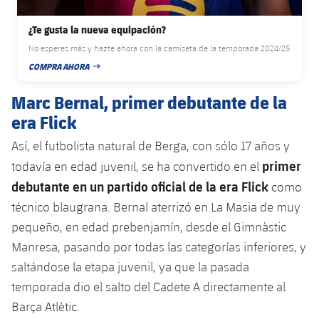
plusicon
más
Servicios Médicos
Acreditaciones
Fotos
Fotos
Infantil A
Entradas
SUB8 B
¿Te gusta la nueva equipación?
Calendario
Campus Verano
Actualidad
Accesibilidad
Historia
No esperes más y hazte ahora con la camiseta de la temporada 2024/25
Instalaciones
Infantil B
Resultados
COMPRA AHORA
Resultados
Juvenil
FECHA DE PUBLICACIÓN
PLUSICON
MÁS
Palmarés
Marc Bernal, primer debutante de la
Clasificaciones
Jugadores
Cadete
Primer equipo
plusicon
más
era Flick
Jugadors
Clasificaciones
Infantil
Así, el futbolista natural de Berga, con sólo 17 años y
Actualidad
Barça Atlètic
plusicon
más
primer
todavía en edad juvenil, se ha convertido en el
Fotos
Alevín
Calendario
debutante en un partido oficial de la era Flick
como
Actualidad
Base
plusicon
más
Palmarés
técnico blaugrana. Bernal aterrizó en La Masia de muy
Entradas
Calendario
pequeño, en edad prebenjamín, desde el Gimnàstic
Campus Verano
Actualidad
Historia
Manresa, pasando por todas las categorías inferiores, y
Resultados
Resultados
Barça C
saltándose la etapa juvenil, ya que la pasada
PLUSICON
MÁS
temporada dio el salto del Cadete A directamente al
Clasificaciones
Jugadores
Junior
Información general
Barça Atlètic.
plusicon
más