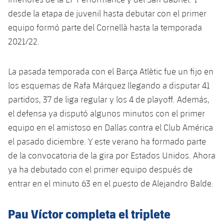
Jugadores
Noticias
desde la etapa de juvenil hasta debutar con el primer
Apúntate a las amateurs
plusicon
más
equipo formó parte del Cornellà hasta la temporada
Calendario
Voleibol masculino
Apúntate a las amateurs
2021/22.
PLUSICON
MÁS
Resultados
Voleibol femenino
Carnet de las Secciones Amateurs
League of Legends
La pasada temporada con el Barça Atlètic fue un fijo en
Clasificaciones
los esquemas de Rafa Márquez llegando a disputar 41
VALORANT Rising
partidos, 37 de liga regular y los 4 de playoff. Además,
Fotos
el defensa ya disputó algunos minutos con el primer
VALORANT Game Changers
equipo en el amistoso en Dallas contra el Club América
el pasado diciembre. Y este verano ha formado parte
eFootball
de la convocatoria de la gira por Estados Unidos. Ahora
ya ha debutado con el primer equipo después de
entrar en el minuto 63 en el puesto de Alejandro Balde.
Pau Víctor completa el triplete