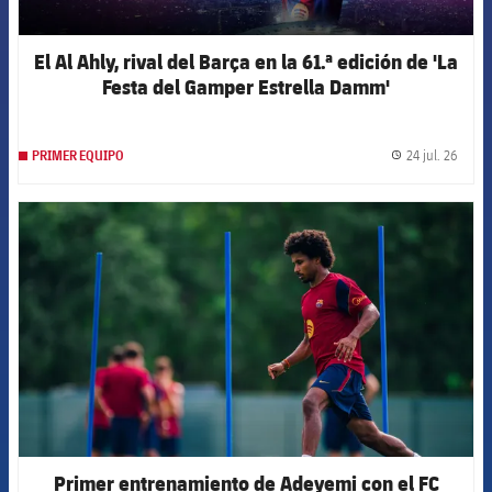
El Al Ahly, rival del Barça en la 61.ª edición de 'La
Festa del Gamper Estrella Damm'
24 jul. 26
PRIMER EQUIPO
label.
FCB Barcelona badge
Primer entrenamiento de Adeyemi con el FC