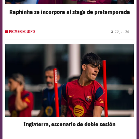
Raphinha se incorpora al stage de pretemporada
29 jul. 26
PRIMER EQUIPO
label.
FCB Barcelona badge
Inglaterra, escenario de doble sesión