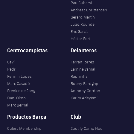
Pau Cubarsí
Andreas Christensen
Gerard Martín
Jules Kounde
Eric García
Héctor Fort
Centrocampistas
Delanteros
Gavi
Ferran Torres
Pedri
Lamine Yamal
Fermín López
Raphinha
Marc Casadó
Roony Bardghji
Frenkie de Jong
Anthony Gordon
Dani Olmo
Karim Adeyemi
Marc Bernal
Productos Barça
Club
Culers Membership
Spotify Camp Nou