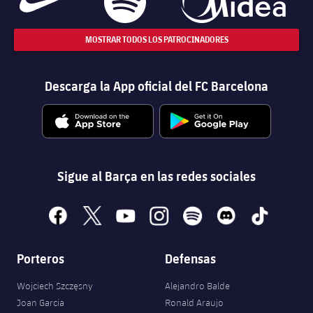
MOSTRAR TODOS LOS PATROCINADORES
Descarga la App oficial del FC Barcelona
Sigue al Barça en las redes sociales
facebook
x
youtube
instagram
spotify
discord
tiktok
Porteros
Defensas
Wojciech Szczęsny
Alejandro Balde
Joan Garcia
Ronald Araujo