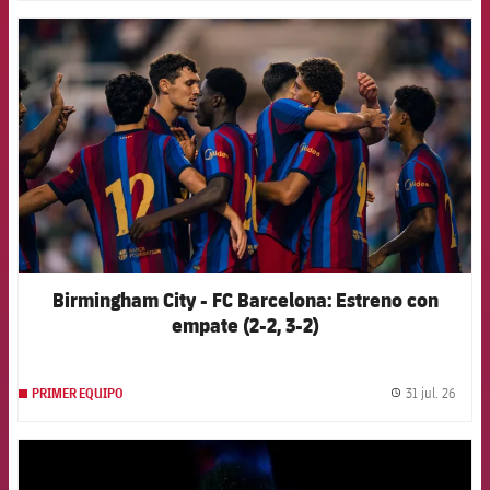
FCB Barcelona badge
Birmingham City - FC Barcelona: Estreno con
empate (2-2, 3-2)
31 jul. 26
PRIMER EQUIPO
label.
FCB Barcelona badge