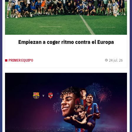
Empiezan a coger ritmo contra el Europa
24 jul. 26
PRIMER EQUIPO
label.
FCB Barcelona badge