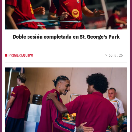
Doble sesión completada en St. George's Park
30 jul. 26
PRIMER EQUIPO
label.
FCB Barcelona badge