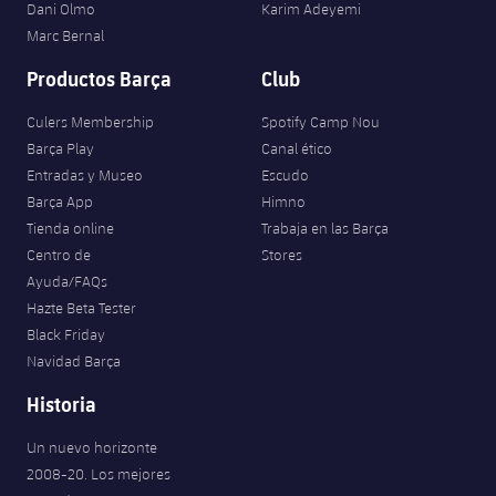
Dani Olmo
Karim Adeyemi
Marc Bernal
Productos Barça
Club
Culers Membership
Spotify Camp Nou
Barça Play
Canal ético
Entradas y Museo
Escudo
Barça App
Himno
Tienda online
Trabaja en las Barça
Centro de
Stores
Ayuda/FAQs
Hazte Beta Tester
Black Friday
Navidad Barça
Historia
Un nuevo horizonte
2008-20. Los mejores