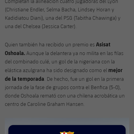
Completan la alineación cuatro jugadoras del Lyon
Jugadores
Clasificaciones
Juvenil
(Christiane Endler, Selma Bacha, Lindsey Horan y
Noticias
Atletismo
plusicon
más
Kadidiatou Diani), una del PSG (Tabitha Chawinga) y
Fotos
Infantil
una del Chelsea (Jessica Carter).
Actualidad
Baloncesto en silla de ruedas
plusicon
más
Historia
Alevín
Masculino
Actualidad
Asisat
Hockey sobre hielo
Quien también ha recibido un premio es
plusicon
más
Palmarés
Oshoala.
Aunque la delantera ya no milita en las filas
Femenino
Jugadores
Actualidad
Hockey hierba
del combinado culé, un gol de la nigeriana con la
plusicon
más
mejor
elástica azulgrana ha sido designado como el
Agenda
Calendario
Jugadores
Noticias
Patinaje artístico
de la temporada
. De hecho, fue un gol en la primera
plusicon
más
jornada de la fase de grupos contra el Benfica (5-0),
Resultados
Calendario
Hockey Hierba Masculino
Escuela de Patinaje
Actualidad
donde Oshoala remató con una chilena acrobática un
Clasificaciones
centro de Caroline Graham Hansen.
Resultados
Hockey Hierba Femenino
Plantilla
Rugby
plusicon
más
Clasificaciones
Agenda
Actualidad
Voleibol
plusicon
más