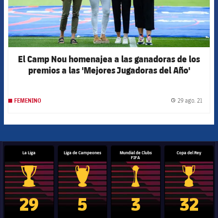
El Camp Nou homenajea a las ganadoras de los
premios a las 'Mejores Jugadoras del Año'
29 ago. 21
FEMENINO
label.
La Liga
Liga de Campeones
Mundial de Clubs
Copa del Rey
FIFA
Trofeo de La Liga
Trofeo de la Liga de Campeones
Trofeo del Mundial de Clube
Copa del 
29
5
3
32