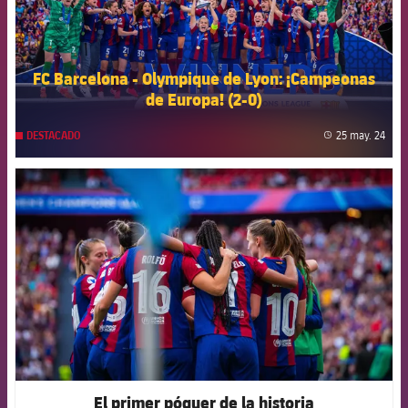
FC Barcelona - Olympique de Lyon: ¡Campeonas
de Europa! (2-0)
25 may. 24
DESTACADO
label
FCB Barcelona badge
El primer póquer de la historia