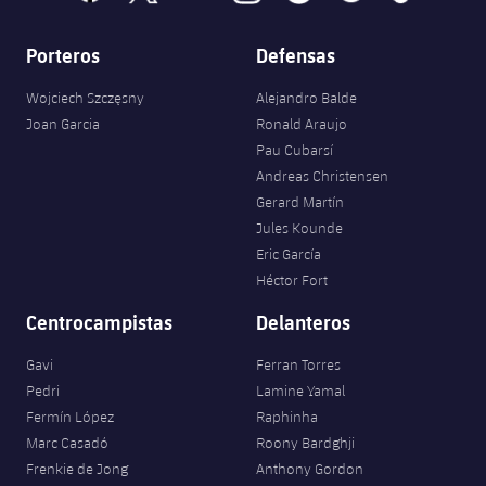
Porteros
Defensas
Wojciech Szczęsny
Alejandro Balde
Joan Garcia
Ronald Araujo
Pau Cubarsí
Andreas Christensen
Gerard Martín
Jules Kounde
Eric García
Héctor Fort
Centrocampistas
Delanteros
Gavi
Ferran Torres
Pedri
Lamine Yamal
Fermín López
Raphinha
Marc Casadó
Roony Bardghji
Frenkie de Jong
Anthony Gordon