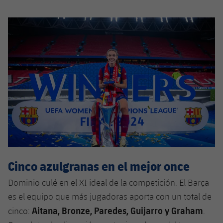
plusicon
más
Servicios Médicos
Acreditaciones
Fotos
Fotos
Infantil A
Entradas
SUB8 B
Calendario
Campus Verano
Actualidad
Accesibilidad
Historia
Instalaciones
Infantil B
Resultados
Resultados
Juvenil
PLUSICON
MÁS
Palmarés
Clasificaciones
Jugadores
Cadete
Primer equipo
plusicon
más
Jugadors
Clasificaciones
Infantil
Actualidad
Barça Atlètic
plusicon
más
Fotos
Alevín
Calendario
Actualidad
Base
plusicon
más
Palmarés
Entradas
Calendario
Campus Verano
Actualidad
Cinco azulgranas en el mejor once
Historia
Resultados
Resultados
Dominio culé en el XI ideal de la competición. El Barça
Barça C
PLUSICON
MÁS
es el equipo que más jugadoras aporta con un total de
Clasificaciones
Jugadores
Aitana, Bronze, Paredes, Guijarro y Graham
Junior
cinco:
.
Información general
plusicon
más