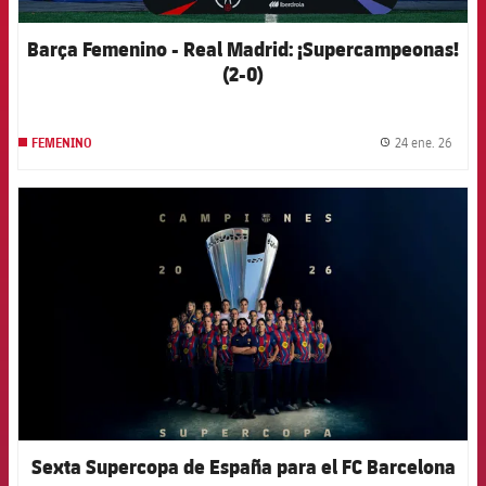
Barça Femenino - Real Madrid: ¡Supercampeonas!
(2-0)
24 ene. 26
FEMENINO
label.
FCB Barcelona badge
Sexta Supercopa de España para el FC Barcelona