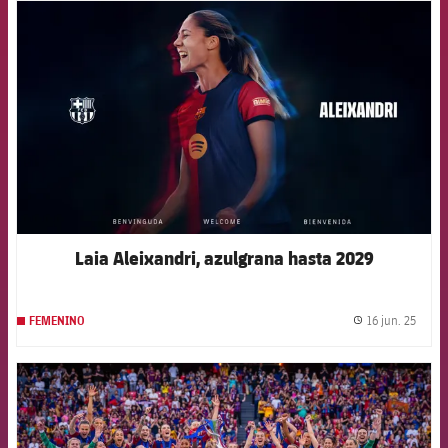
FCB Barcelona badge
Laia Aleixandri, azulgrana hasta 2029
16 jun. 25
FEMENINO
label.
FCB Barcelona badge