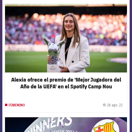
FCB Barcelona badge
Alexia ofrece el premio de 'Mejor Jugadora del
Año de la UEFA' en el Spotify Camp Nou
28 ago. 22
FEMENINO
label.
FCB Barcelona badge