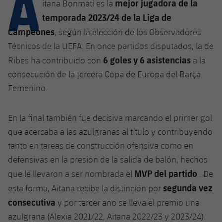
A
Calendario
mejor jugadora de la
itana Bonmati es la
Campus Verano
Base
temporada 2023/24 de la Liga de
SUB13
SUB13 B
Entradas
Barça Atlètic
Campeones
, según la elección de los Observadores
plusicon
más
PLUSICON
MÁS
SUB12
Técnicos de la UEFA. En once partidos disputados, la de
SUB12 C
Gameday Shows
Junior
Primer Equipo
Instalaciones
6 goles y 6 asistencias
Ribes ha contribuido con
a la
plusicon
más
SUB11 A
SUB11 C
consecución de la tercera Copa de Europa del Barça
Resultados
Cadete A
Actualidad
Barça Atlètic
Spotify Camp Nou
Femenino.
plusicon
más
SUB11 B
Clasificación
Cadete B
Calendario
Actualidad
Palau Blaugrana
Base
plusicon
más
En la final también fue decisiva marcando el primer gol
SUB10 A
Jugadores
Infantil A
que acercaba a las azulgranas al título y contribuyendo
Entradas
Calendario
Estadi Johan Cruyff
Actualidad
SUB10 B
tanto en tareas de construcción ofensiva como en
PLUSICON
MÁS
Fotos
Infantil B
Resultados
defensivas en la presión de la salida de balón, hechos
Resultados
Juvenil
Barça Cafe
Primer equipo
SUB9 A
plusicon
más
MVP del partido
que le llevaron a ser nombrada el
. De
plusicon
más
Historia
Mini
Clasificaciones
Clasificaciones
segunda vez
esta forma, Aitana recibe la distinción por
Cadete A
Ciutat Esportiva
Actualidad
SUB9 B
Barça Atlètic
plusicon
más
Servicios
Palmarés
consecutiva
y por tercer año se lleva el premio una
plusicon
más
Jugadores
Jugadores
Cadete B
azulgrana (Alexia 2021/22, Aitana 2022/23 y 2023/24).
Calendario
SUB8 A
La Masia
Actualidad
Base