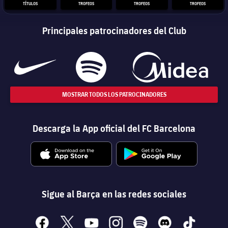
TÍTULOS
TROFEOS
TROFEOS
TROFEOS
Principales patrocinadores del Club
MOSTRAR TODOS LOS PATROCINADORES
Descarga la App oficial del FC Barcelona
Sigue al Barça en las redes sociales
facebook
x
youtube
instagram
spotify
discord
tiktok