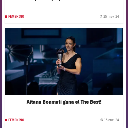
25 may. 24
FEMENINO
label.
FCB Barcelona badge
Aitana Bonmatí gana el The Best!
15 ene. 24
FEMENINO
label.