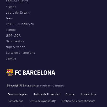
años de nuestra
historia
La era del Dream
Team
1950-61. Kubala y su
tiempo
1899-1909.
Nacimiento y
supervivencia
Barça en Champions
League
© Copyright FC Barcelona
Página Oficial del FC Barcelona
Términos legales
Política de Privacidad
Cookies
Accesibilidad
Contáctenos
Centro de ayuda/FAQs
Gestión del consentimiento