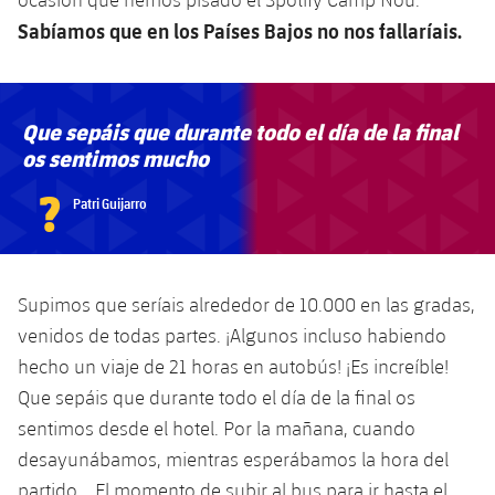
plusicon
más
Servicios Médicos
Acreditaciones
Fotos
Fotos
Sabíamos que en los Países Bajos no nos fallaríais.
Infantil A
Entradas
SUB8 B
Calendario
Campus Verano
Actualidad
Accesibilidad
Historia
Instalaciones
Infantil B
Resultados
Resultados
Juvenil
Que sepáis que durante todo el día de la final
PLUSICON
MÁS
Palmarés
Clasificaciones
os sentimos mucho
Jugadores
Cadete
Primer equipo
plusicon
más
?
Patri Guijarro
Jugadors
Clasificaciones
Infantil
Actualidad
Barça Atlètic
plusicon
más
Fotos
Alevín
Calendario
Actualidad
Base
Supimos que seríais alrededor de 10.000 en las gradas,
plusicon
más
Palmarés
venidos de todas partes. ¡Algunos incluso habiendo
Entradas
Calendario
Campus Verano
Actualidad
hecho un viaje de 21 horas en autobús! ¡Es increíble!
Historia
Que sepáis que durante todo el día de la final os
Resultados
Resultados
Barça C
sentimos desde el hotel. Por la mañana, cuando
PLUSICON
MÁS
Clasificaciones
desayunábamos, mientras esperábamos la hora del
Jugadores
Junior
Información general
plusicon
más
partido... El momento de subir al bus para ir hasta el