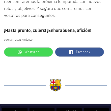
reencontraremos la próxima temporada con nuevos
retos y objetivos. Y seguro que contaremos con
vosotros para conseguirlos.
¡Hasta pronto, culers! ¡Enhorabuena, afición!
COMPARTE ESTE ARTÍCULO
label.aria.whatsapp
label.aria.facebook
Whatsapp
Facebook
label.aria.barcelona