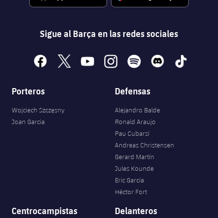
Sigue al Barça en las redes sociales
facebook
x
youtube
instagram
spotify
discord
tiktok
Porteros
Defensas
Wojciech Szczęsny
Alejandro Balde
Joan Garcia
Ronald Araujo
Pau Cubarsí
Andreas Christensen
Gerard Martín
Jules Kounde
Eric García
Héctor Fort
Centrocampistas
Delanteros