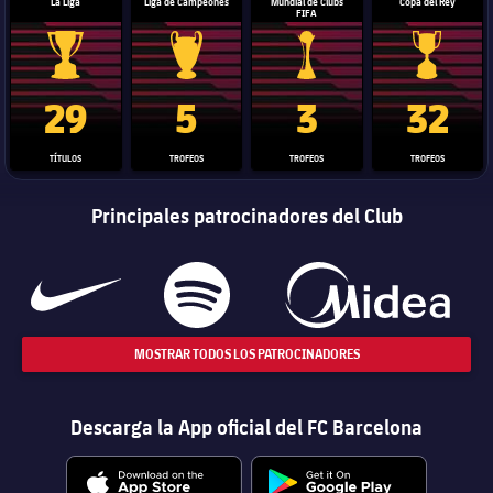
La Liga
Liga de Campeones
Mundial de Clubs
Copa del Rey
FIFA
Trofeo de La Liga
Trofeo de la Liga de Campeones
Trofeo del Mundial de Clube
Copa del 
29
5
3
32
TÍTULOS
TROFEOS
TROFEOS
TROFEOS
Principales patrocinadores del Club
MOSTRAR TODOS LOS PATROCINADORES
Descarga la App oficial del FC Barcelona