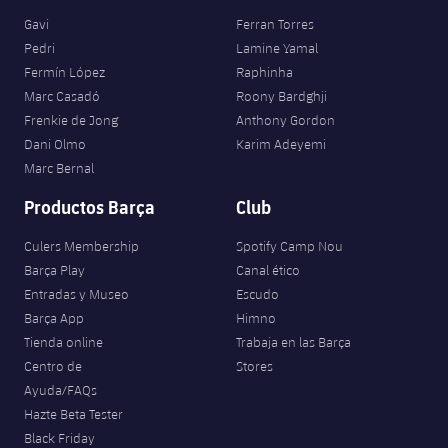
Gavi
Ferran Torres
Pedri
Lamine Yamal
Fermín López
Raphinha
Marc Casadó
Roony Bardghji
Frenkie de Jong
Anthony Gordon
Dani Olmo
Karim Adeyemi
Marc Bernal
Productos Barça
Club
Culers Membership
Spotify Camp Nou
Barça Play
Canal ético
Entradas y Museo
Escudo
Barça App
Himno
Tienda online
Trabaja en las Barça
Centro de
Stores
Ayuda/FAQs
Hazte Beta Tester
Black Friday