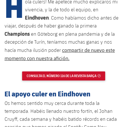
H
Calendario
ola culers! Me apetece mucho explicaros mi
Campus Verano
Base
vivencia, y la de todo el equipo, en
SUB13
SUB13 B
Entradas
Barça Atlètic
Eindhoven
. Como habíamos dicho antes de
plusicon
más
PLUSICON
MÁS
SUB12
viajar, después de haber ganado la primera
SUB12 C
Gameday Shows
Junior
Primer Equipo
Champions
Instalaciones
en Göteborg en plena pandemia y de la
plusicon
más
SUB11 A
SUB11 C
decepción de Turín, teníamos muchas ganas y nos
Resultados
Cadete A
Actualidad
Barça Atlètic
Spotify Camp Nou
compartir de nuevo este
hacía mucha ilusión poder
plusicon
más
SUB11 B
Clasificación
momento con nuestra afición.
Cadete B
Calendario
Actualidad
Palau Blaugrana
Base
plusicon
más
SUB10 A
Jugadores
Infantil A
Entradas
CONSULTA EL NÚMERO 116 DE LA REVISTA BARÇA
ENLACE EXTERNO
Calendario
Estadi Johan Cruyff
Actualidad
SUB10 B
PLUSICON
MÁS
Fotos
Infantil B
Resultados
Resultados
El apoyo culer en Eindhoven
Juvenil
Barça Cafe
Primer equipo
SUB9 A
plusicon
más
plusicon
más
Historia
Mini
Os hemos sentido muy cerca durante toda la
Clasificaciones
Clasificaciones
Cadete A
Ciutat Esportiva
Actualidad
SUB9 B
Barça Atlètic
temporada. Habéis llenado nuestro fortín, el Johan
plusicon
más
Servicios
Palmarés
plusicon
más
Jugadores
Cruyff, cada semana y habéis batido récords en cada
Jugadores
Cadete B
Calendario
SUB8 A
La Masia
Actualidad
Base
ocasión que hemos pisado el Spotify Camp Nou.