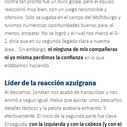
contra tan pronto fue un duro golpe, pero el equipo
Jugadores
Noticias
Apúntate a las amateurs
reaccionó muy bien, con un juego reconocible y
plusicon
más
ofensivo. Sólo se jugaba en el campo del Wolfsburgo y
Calendario
Voleibol masculino
Apúntate a las amateurs
tuvimos numerosas oportunidades buenas para, al
PLUSICON
MÁS
menos, empatar. No se logró y el rival nos marcó el 0-
Resultados
Voleibol femenino
Carnet de las Secciones Amateurs
League of Legends
2, diría que en su segunda llegada clara a nuestra
Clasificaciones
ni ninguna de mis compañeras
área... Sin embargo,
VALORANT Rising
ni yo misma perdimos la confianza
en lo que
Fotos
estábamos haciendo.
VALORANT Game Changers
eFootball
Líder de la reacción azulgrana
Al descanso, Jonatan nos acabó de tranquilizar y nos
animó a seguir igual. Había que ajustar unos pequeños
detalles tácticos y la pelota acabaría entrando. Y
efectivamente. El inicio de la segunda parte fue clave.
con la izquierda y con la cabeza (y con el
Enseguida,