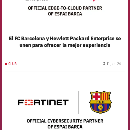
El FC Barcelona y Hewlett Packard Enterprise se
unen para ofrecer la mejor experiencia
personalizada en el Espai Barça para los
aficionados y aficionadas
11 jun. 24
CLUB
label.
FCB Barcelona badge