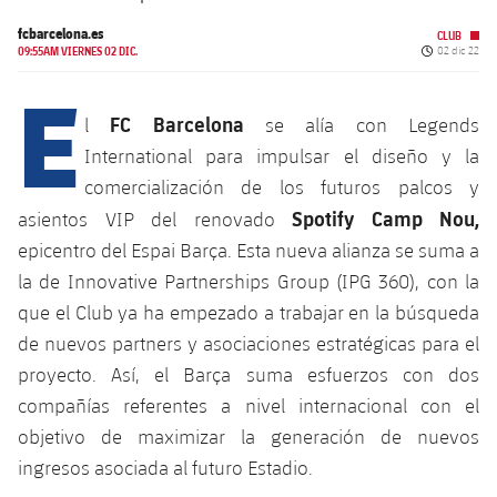
Calendario
Campus Verano
Base
fcbarcelona.es
CLUB
SUB13
SUB13 B
Fecha de pu
09:55AM VIERNES 02 DIC.
02 dic 22
Entradas
Barça Atlètic
plusicon
más
E
PLUSICON
MÁS
SUB12
SUB12 C
Gameday Shows
Junior
FC Barcelona
l
se alía con Legends
Primer Equipo
Instalaciones
plusicon
más
SUB11 A
International para impulsar el diseño y la
SUB11 C
Resultados
Cadete A
Actualidad
comercialización de los futuros palcos y
Barça Atlètic
Spotify Camp Nou
plusicon
más
SUB11 B
Spotify Camp Nou,
asientos VIP del renovado
Clasificación
Cadete B
Calendario
Actualidad
epicentro del Espai Barça. Esta nueva alianza se suma a
Palau Blaugrana
Base
plusicon
más
SUB10 A
la de Innovative Partnerships Group (IPG 360), con la
Jugadores
Infantil A
Entradas
Calendario
Estadi Johan Cruyff
Actualidad
que el Club ya ha empezado a trabajar en la búsqueda
SUB10 B
PLUSICON
MÁS
Fotos
de nuevos partners y asociaciones estratégicas para el
Infantil B
Resultados
Resultados
Juvenil
Barça Cafe
Primer equipo
proyecto. Así, el Barça suma esfuerzos con dos
SUB9 A
plusicon
más
plusicon
más
Historia
Mini
compañías referentes a nivel internacional con el
Clasificaciones
Clasificaciones
Cadete A
Ciutat Esportiva
Actualidad
SUB9 B
Barça Atlètic
objetivo de maximizar la generación de nuevos
plusicon
más
Servicios
Palmarés
plusicon
más
Jugadores
ingresos asociada al futuro Estadio.
Jugadores
Cadete B
Calendario
SUB8 A
La Masia
Actualidad
Base