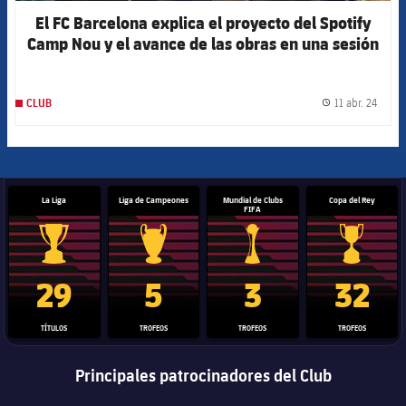
El FC Barcelona explica el proyecto del Spotify
Camp Nou y el avance de las obras en una sesión
participativa
11 abr. 24
CLUB
label.
La Liga
Liga de Campeones
Mundial de Clubs
Copa del Rey
FIFA
Trofeo de La Liga
Trofeo de la Liga de Campeones
Trofeo del Mundial de Clube
Copa del 
29
5
3
32
TÍTULOS
TROFEOS
TROFEOS
TROFEOS
Principales patrocinadores del Club