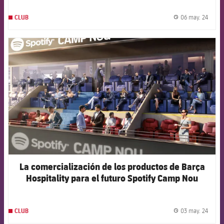
06 may. 24
CLUB
label.
FCB Barcelona badge
La comercialización de los productos de Barça
Hospitality para el futuro Spotify Camp Nou
avanza y ya se ha vendido el 90% de las VVIP
Suites y los Boxes
03 may. 24
CLUB
label.