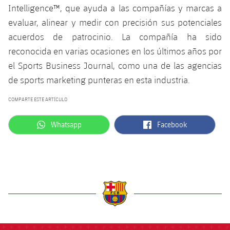
Intelligence™, que ayuda a las compañías y marcas a
evaluar, alinear y medir con precisión sus potenciales
acuerdos de patrocinio. La compañía ha sido
reconocida en varias ocasiones en los últimos años por
el Sports Business Journal, como una de las agencias
de sports marketing punteras en esta industria.
COMPARTE ESTE ARTÍCULO
label.aria.whatsapp
label.aria.facebook
Whatsapp
Facebook
label.aria.barcelona