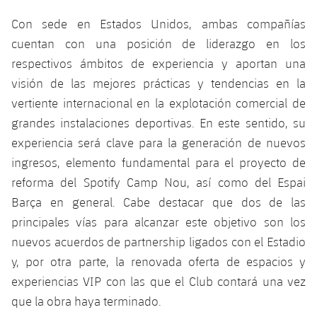
plusicon
más
Servicios Médicos
Acreditaciones
Fotos
Fotos
Infantil A
Con sede en Estados Unidos, ambas compañías
Entradas
SUB8 B
Calendario
Campus Verano
Actualidad
cuentan con una posición de liderazgo en los
Accesibilidad
Historia
Instalaciones
Infantil B
respectivos ámbitos de experiencia y aportan una
Resultados
Resultados
Juvenil
visión de las mejores prácticas y tendencias en la
PLUSICON
MÁS
Palmarés
Clasificaciones
vertiente internacional en la explotación comercial de
Jugadores
Cadete
Primer equipo
plusicon
más
grandes instalaciones deportivas. En este sentido, su
Jugadors
Clasificaciones
experiencia será clave para la generación de nuevos
Infantil
Actualidad
Barça Atlètic
plusicon
más
ingresos, elemento fundamental para el proyecto de
Fotos
Alevín
reforma del Spotify Camp Nou, así como del Espai
Calendario
Actualidad
Base
plusicon
más
Barça en general. Cabe destacar que dos de las
Palmarés
Entradas
principales vías para alcanzar este objetivo son los
Calendario
Campus Verano
Actualidad
Historia
nuevos acuerdos de partnership ligados con el Estadio
Resultados
Resultados
y, por otra parte, la renovada oferta de espacios y
Barça C
PLUSICON
MÁS
experiencias VIP con las que el Club contará una vez
Clasificaciones
Jugadores
Junior
que la obra haya terminado.
Información general
plusicon
más