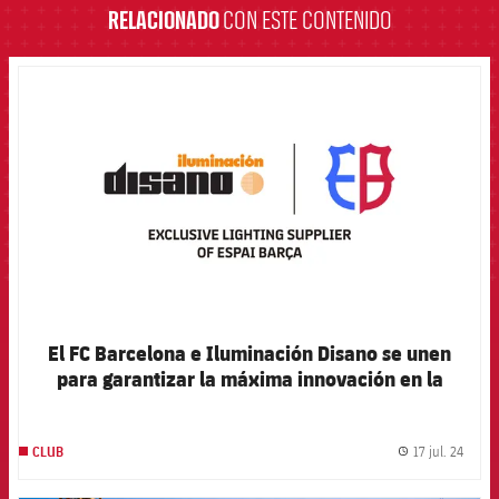
RELACIONADO
CON ESTE CONTENIDO
FCB Barcelona badge
El FC Barcelona e Iluminación Disano se unen
para garantizar la máxima innovación en la
luminaria interior y exterior del futuro Spotify
Camp Nou
17 jul. 24
CLUB
label.