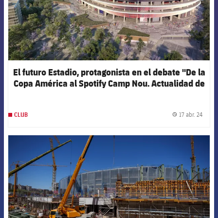
El futuro Estadio, protagonista en el debate "De la
Copa América al Spotify Camp Nou. Actualidad de
los principales proyectos urbanísticos"
17 abr. 24
CLUB
label.
FCB Barcelona badge