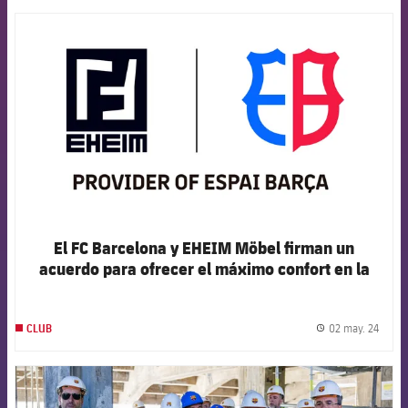
FCB Barcelona badge
El FC Barcelona y EHEIM Möbel firman un
acuerdo para ofrecer el máximo confort en la
implementación de los asientos del futuro Spotify
Camp Nou
02 may. 24
CLUB
label.
FCB Barcelona badge