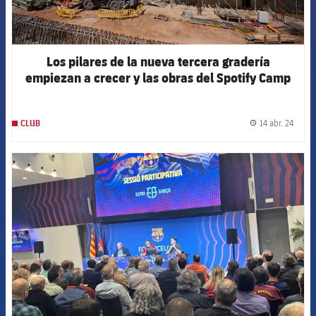
Los pilares de la nueva tercera gradería
empiezan a crecer y las obras del Spotify Camp
Nou avanzan en los plazos previstos
14 abr. 24
CLUB
label.
FCB Barcelona badge