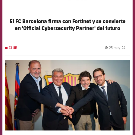
El FC Barcelona firma con Fortinet y se convierte
en 'Official Cybersecurity Partner' del futuro
Spotify Camp Nou
23 may. 24
CLUB
label.
FCB Barcelona badge