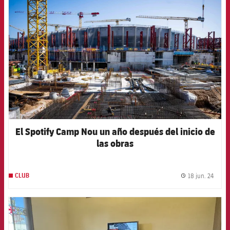
FCB Barcelona badge
El Spotify Camp Nou un año después del inicio de
las obras
18 jun. 24
CLUB
label.
FCB Barcelona badge