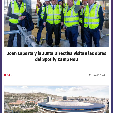
Joan Laporta y la Junta Directiva visitan las obras
del Spotify Camp Nou
24 abr. 24
CLUB
label.
FCB Barcelona badge