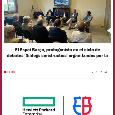
El Espai Barça, protagonista en el ciclo de
debates 'Diàlegs constructius' organitzados por la
asociación 'Arquitectes x l'Arquitectura'
17 jun. 24
CLUB
label.
FCB Barcelona badge