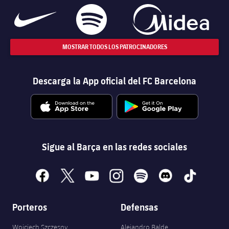
MOSTRAR TODOS LOS PATROCINADORES
Descarga la App oficial del FC Barcelona
Sigue al Barça en las redes sociales
facebook
x
youtube
instagram
spotify
discord
tiktok
Porteros
Defensas
Wojciech Szczęsny
Alejandro Balde