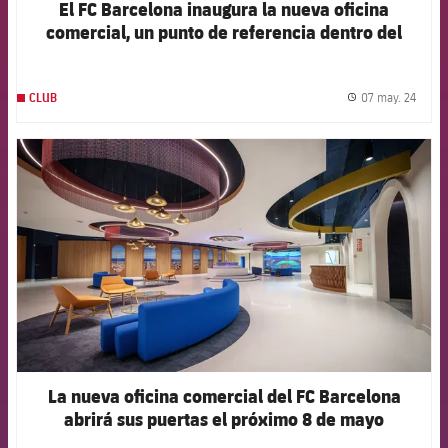
El FC Barcelona inaugura la nueva oficina
comercial, un punto de referencia dentro del
sector
07 may. 24
CLUB
label.
FCB Barcelona badge
La nueva oficina comercial del FC Barcelona
abrirá sus puertas el próximo 8 de mayo