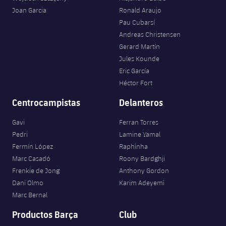
Joan Garcia
Ronald Araujo
Pau Cubarsí
Andreas Christensen
Gerard Martín
Jules Kounde
Eric García
Héctor Fort
Centrocampistas
Delanteros
Gavi
Ferran Torres
Pedri
Lamine Yamal
Fermín López
Raphinha
Marc Casadó
Roony Bardghji
Frenkie de Jong
Anthony Gordon
Dani Olmo
Karim Adeyemi
Marc Bernal
Productos Barça
Club