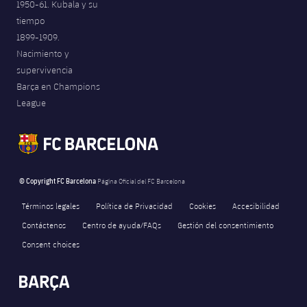
1950-61. Kubala y su
tiempo
1899-1909.
Nacimiento y
supervivencia
Barça en Champions
League
© Copyright FC Barcelona
Página Oficial del FC Barcelona
Términos legales
Política de Privacidad
Cookies
Accesibilidad
Contáctenos
Centro de ayuda/FAQs
Gestión del consentimiento
Consent choices
FORÇA BARÇA
897
label.aria.fire
Força Barça
label.aria.forcabarca