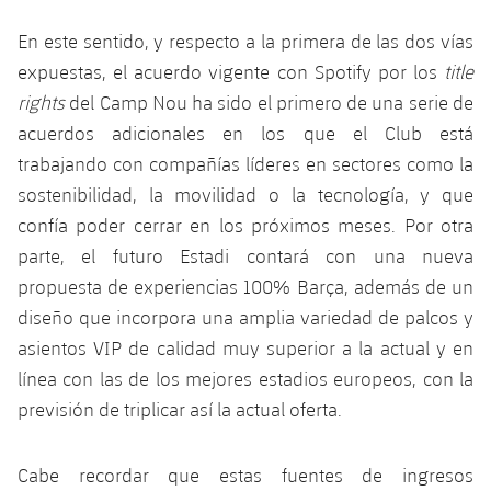
Jugadores
Clasificaciones
Juvenil
Noticias
Atletismo
En este sentido, y respecto a la primera de las dos vías
plusicon
más
Fotos
expuestas, el acuerdo vigente con Spotify por los
title
Infantil
Actualidad
Baloncesto en silla de ruedas
rights
del Camp Nou ha sido el primero de una serie de
plusicon
más
Historia
acuerdos adicionales en los que el Club está
Alevín
Masculino
Actualidad
Hockey sobre hielo
trabajando con compañías líderes en sectores como la
plusicon
más
Palmarés
sostenibilidad, la movilidad o la tecnología, y que
Femenino
Jugadores
Actualidad
Hockey hierba
confía poder cerrar en los próximos meses. Por otra
plusicon
más
parte, el futuro Estadi contará con una nueva
Agenda
Calendario
Jugadores
Noticias
Patinaje artístico
propuesta de experiencias 100% Barça, además de un
plusicon
más
diseño que incorpora una amplia variedad de palcos y
Resultados
Calendario
Hockey Hierba Masculino
Escuela de Patinaje
Actualidad
asientos VIP de calidad muy superior a la actual y en
Clasificaciones
línea con las de los mejores estadios europeos, con la
Resultados
Hockey Hierba Femenino
Plantilla
Rugby
plusicon
más
previsión de triplicar así la actual oferta.
Clasificaciones
Agenda
Actualidad
Voleibol
plusicon
más
Cabe recordar que estas fuentes de ingresos