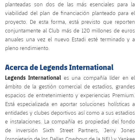
planteadas son dos de las más esenciales para la
Jugadores
Noticias
Apúntate a las amateurs
plusicon
más
viabilidad del plan de financiación planteado para el
proyecto. De esta forma, está previsto que reporten
Calendario
Voleibol masculino
Apúntate a las amateurs
conjuntamente al Club más de 120 millones de euros
PLUSICON
MÁS
Resultados
anuales una vez el nuevo Estadi esté terminado y a
Voleibol femenino
Carnet de las Secciones Amateurs
League of Legends
pleno rendimiento.
Clasificaciones
VALORANT Rising
Acerca de Legends International
Fotos
VALORANT Game Changers
Legends International
es una compañía líder en el
ámbito de la gestión comercial de estadios, grandes
eFootball
espacios de entretenimiento y experiencias Premium.
Está especializada en aportar soluciones holísticas a
entidades y clubes deportivos así como a sus estadios
e instalaciones. La compañía es propiedad del fondo
de inversión Sixth Street Partners, Jerry Jones
(propietario de los Dallas Cowboys de la NFL) y Yankee