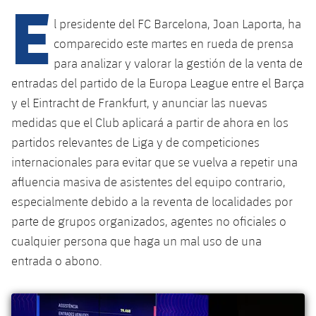
E
Calendario
Campus Verano
Base
l presidente del FC Barcelona, Joan Laporta, ha
SUB13
SUB13 B
Entradas
Barça Atlètic
comparecido este martes en rueda de prensa
plusicon
más
PLUSICON
MÁS
para analizar y valorar la gestión de la venta de
SUB12
SUB12 C
Gameday Shows
Junior
Primer Equipo
entradas del partido de la Europa League entre el Barça
Instalaciones
plusicon
más
SUB11 A
y el Eintracht de Frankfurt, y anunciar las nuevas
SUB11 C
Resultados
Cadete A
Actualidad
Barça Atlètic
Spotify Camp Nou
medidas que el Club aplicará a partir de ahora en los
plusicon
más
SUB11 B
partidos relevantes de Liga y de competiciones
Clasificación
Cadete B
Calendario
Actualidad
Palau Blaugrana
Base
internacionales para evitar que se vuelva a repetir una
plusicon
más
SUB10 A
Jugadores
afluencia masiva de asistentes del equipo contrario,
Infantil A
Entradas
Calendario
Estadi Johan Cruyff
Actualidad
especialmente debido a la reventa de localidades por
SUB10 B
PLUSICON
MÁS
Fotos
Infantil B
parte de grupos organizados, agentes no oficiales o
Resultados
Resultados
Juvenil
Barça Cafe
Primer equipo
SUB9 A
cualquier persona que haga un mal uso de una
plusicon
más
plusicon
más
Historia
Mini
Clasificaciones
entrada o abono.
Clasificaciones
Cadete A
Ciutat Esportiva
Actualidad
SUB9 B
Barça Atlètic
plusicon
más
Servicios
Palmarés
plusicon
más
Jugadores
Jugadores
Cadete B
Calendario
SUB8 A
La Masia
Actualidad
Base