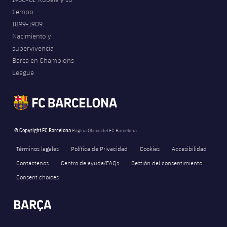
tiempo
1899-1909.
Nacimiento y
supervivencia
Barça en Champions
League
© Copyright FC Barcelona
Página Oficial del FC Barcelona
Términos legales
Política de Privacidad
Cookies
Accesibilidad
Contáctenos
Centro de ayuda/FAQs
Gestión del consentimiento
Consent choices
FORÇA BARÇA
2,087
label.aria.fire
Força Barça
label.aria.forcabarca