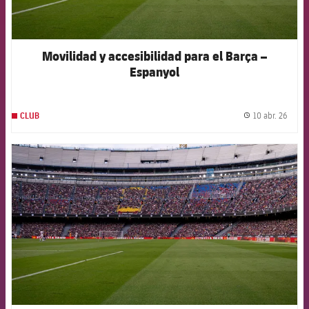
Movilidad y accesibilidad para el Barça –
Espanyol
10 abr. 26
CLUB
label.
FCB Barcelona badge