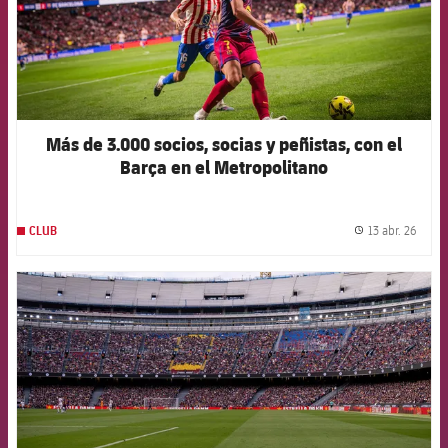
Más de 3.000 socios, socias y peñistas, con el
Barça en el Metropolitano
13 abr. 26
CLUB
label.
FCB Barcelona badge