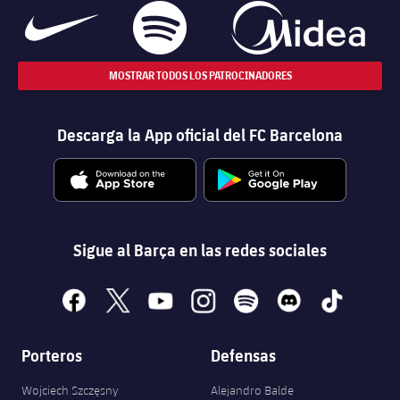
MOSTRAR TODOS LOS PATROCINADORES
Descarga la App oficial del FC Barcelona
Sigue al Barça en las redes sociales
facebook
x
youtube
instagram
spotify
discord
tiktok
Porteros
Defensas
Wojciech Szczęsny
Alejandro Balde