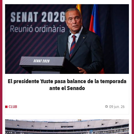
FCB Barcelona badge
El presidente Yuste pasa balance de la temporada
ante el Senado
09 jun. 26
CLUB
label.
FCB Barcelona badge