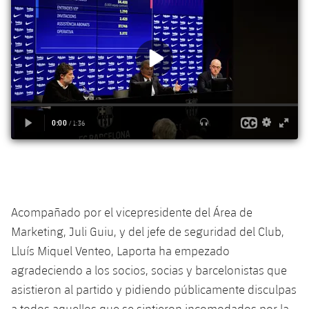
plusicon
más
Servicios Médicos
Acreditaciones
Fotos
Fotos
Infantil A
Entradas
SUB8 B
Calendario
Campus Verano
Actualidad
Accesibilidad
Historia
Instalaciones
Infantil B
Resultados
Resultados
Juvenil
PLUSICON
MÁS
Palmarés
Clasificaciones
Jugadores
Cadete
Primer equipo
plusicon
más
Jugadors
Clasificaciones
Infantil
Actualidad
Barça Atlètic
plusicon
más
Fotos
Alevín
Calendario
Actualidad
Base
plusicon
más
Palmarés
Acompañado por el vicepresidente del Área de
Entradas
Calendario
Campus Verano
Actualidad
Marketing, Juli Guiu, y del jefe de seguridad del Club,
Historia
Resultados
Lluís Miquel Venteo, Laporta ha empezado
Resultados
Barça C
PLUSICON
MÁS
agradeciendo a los socios, socias y barcelonistas que
Clasificaciones
Jugadores
asistieron al partido y pidiendo públicamente disculpas
Junior
Información general
plusicon
más
a todos aquellos que se sintieron incomodados por la