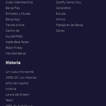
Culers Membership
Spotify Camp Nou
Barça Play
Canal ético
Entradas y Museo
Escudo
Barça App
Himno
Tienda online
Trabaja en las Barça
Centro de
Stores
Ayuda/FAQs
Hazte Beta Tester
Black Friday
Navidad Barça
Historia
Un nuevo horizonte
2008-20. Los mejores
años de nuestra
historia
La era del Dream
Team
1950-61. Kubala y su