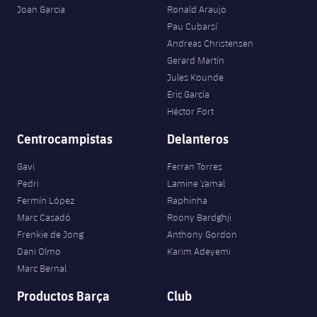
Joan Garcia
Ronald Araujo
Pau Cubarsí
Andreas Christensen
Gerard Martín
Jules Kounde
Eric García
Héctor Fort
Centrocampistas
Delanteros
Gavi
Ferran Torres
Pedri
Lamine Yamal
Fermín López
Raphinha
Marc Casadó
Roony Bardghji
Frenkie de Jong
Anthony Gordon
Dani Olmo
Karim Adeyemi
Marc Bernal
Productos Barça
Club