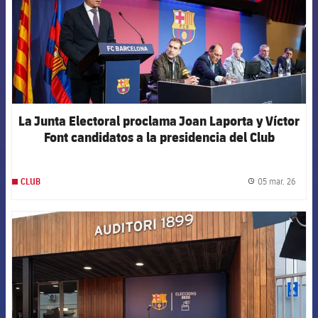
La Junta Electoral proclama Joan Laporta y Víctor
Font candidatos a la presidencia del Club
05 mar. 26
CLUB
label.
FCB Barcelona badge