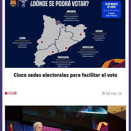
FCB Barcelona badge
Cinco sedes electorales para facilitar el voto
06 mar. 26
CLUB
label.
FCB Barcelona badge