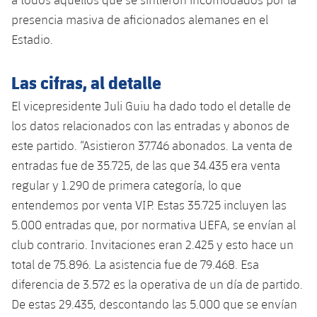
Jugadores
Clasificaciones
Juvenil
presencia masiva de aficionados alemanes en el
Noticias
Atletismo
plusicon
más
Estadio.
Fotos
Infantil
Actualidad
Baloncesto en silla de ruedas
plusicon
más
Las cifras, al detalle
Historia
Alevín
Masculino
Actualidad
Hockey sobre hielo
El vicepresidente Juli Guiu ha dado todo el detalle de
plusicon
más
Palmarés
los datos relacionados con las entradas y abonos de
Femenino
Jugadores
Actualidad
Hockey hierba
este partido. “Asistieron 37.746 abonados. La venta de
plusicon
más
entradas fue de 35.725, de las que 34.435 era venta
Agenda
Calendario
Jugadores
Noticias
Patinaje artístico
regular y 1.290 de primera categoría, lo que
plusicon
más
entendemos por venta VIP. Estas 35.725 incluyen las
Resultados
Calendario
Hockey Hierba Masculino
Escuela de Patinaje
Actualidad
5.000 entradas que, por normativa UEFA, se envían al
Clasificaciones
club contrario. Invitaciones eran 2.425 y esto hace un
Resultados
Hockey Hierba Femenino
Plantilla
Rugby
plusicon
más
total de 75.896. La asistencia fue de 79.468. Esa
Clasificaciones
diferencia de 3.572 es la operativa de un día de partido.
Agenda
Actualidad
Voleibol
plusicon
más
De estas 29.435, descontando las 5.000 que se envían