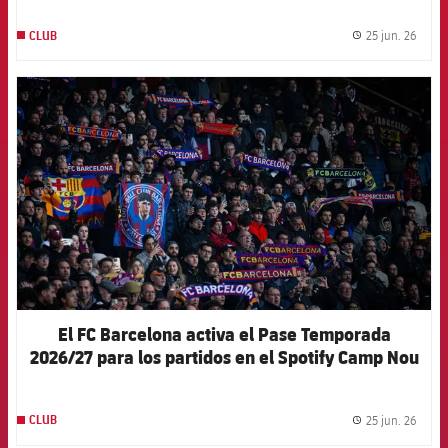
25 jun. 26
CLUB
label.
FCB Barcelona badge
El FC Barcelona activa el Pase Temporada
2026/27 para los partidos en el Spotify Camp Nou
25 jun. 26
CLUB
label.