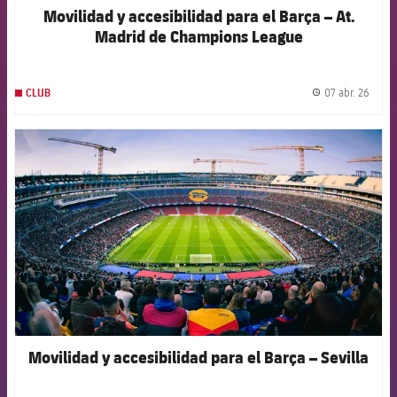
Movilidad y accesibilidad para el Barça – At.
Madrid de Champions League
07 abr. 26
CLUB
label.
FCB Barcelona badge
Movilidad y accesibilidad para el Barça – Sevilla