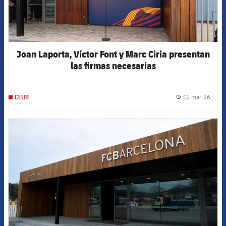
Joan Laporta, Víctor Font y Marc Ciria presentan
las firmas necesarias
02 mar. 26
CLUB
label.
FCB Barcelona badge