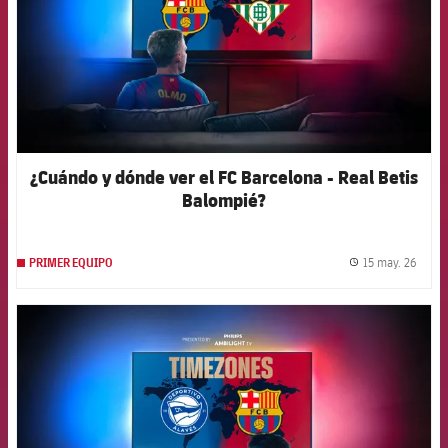
¿Cuándo y dónde ver el FC Barcelona - Real Betis
Balompié?
15 may. 26
PRIMER EQUIPO
label.
FCB Barcelona badge