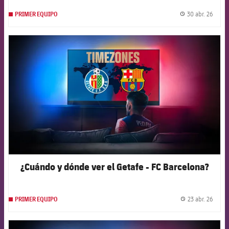
30 abr. 26
PRIMER EQUIPO
label.
FCB Barcelona badge
¿Cuándo y dónde ver el Getafe - FC Barcelona?
23 abr. 26
PRIMER EQUIPO
label.
FCB Barcelona badge