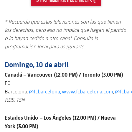
🔎 LOS HORARIOS INTERNACIONALES
ENLACE EXTERNO
Jugadores
Clasificaciones
Juvenil
Noticias
Atletismo
plusicon
más
Fotos
* Recuerda que estas televisiones son las que tienen
Infantil
Actualidad
Baloncesto en silla de ruedas
plusicon
más
los derechos, pero eso no implica que hagan el partido
Historia
Alevín
o lo hayan cedido a otro canal. Consulta la
Masculino
Actualidad
Hockey sobre hielo
plusicon
más
programación local para asegurarte.
Palmarés
Femenino
Jugadores
Actualidad
Hockey hierba
plusicon
más
Domingo, 10 de abril
Agenda
Calendario
Jugadores
Canadá – Vancouver (12.00 PM) / Toronto (3.00 PM)
Noticias
Patinaje artístico
plusicon
más
FC
Resultados
Calendario
Hockey Hierba Masculino
@fcbarcelona,
www.fcbarcelona.com
@fcbarc
Barcelona:
,
Escuela de Patinaje
Actualidad
RDS, TSN
Clasificaciones
Resultados
Hockey Hierba Femenino
Plantilla
Rugby
plusicon
más
Estados Unido – Los Ángeles (12.00 PM) / Nueva
Clasificaciones
Agenda
Actualidad
Voleibol
York (3.00 PM)
plusicon
más