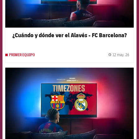
¿Cuándo y dónde ver el Alavés - FC Barcelona?
12 may. 26
PRIMER EQUIPO
label.
FCB Barcelona badge