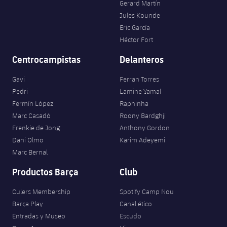
Gerard Martín
Jules Kounde
Eric García
Héctor Fort
Centrocampistas
Delanteros
Gavi
Ferran Torres
Pedri
Lamine Yamal
Fermín López
Raphinha
Marc Casadó
Roony Bardghji
Frenkie de Jong
Anthony Gordon
Dani Olmo
Karim Adeyemi
Marc Bernal
Productos Barça
Club
Culers Membership
Spotify Camp Nou
Barça Play
Canal ético
Entradas y Museo
Escudo