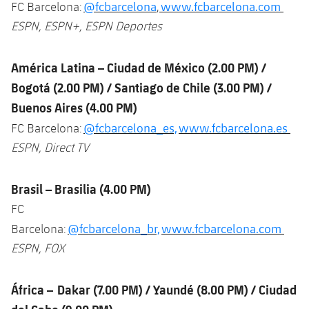
@fcbarcelona
www.fcbarcelona.com
FC Barcelona:
,
Jugadores
Noticias
Apúntate a las amateurs
plusicon
más
ESPN, ESPN+, ESPN Deportes
Calendario
Voleibol masculino
Apúntate a las amateurs
América
Latina – Ciudad de México (2.00 PM)
/
PLUSICON
MÁS
Resultados
Bogotá (2.00 PM) /
Santiago de Chile (3.00 PM) /
Voleibol femenino
Carnet de las Secciones Amateurs
League of Legends
Buenos Aires (4.00 PM)
Clasificaciones
VALORANT Rising
@fcbarcelona_es,
www.fcbarcelona.es
FC Barcelona:
ESPN, Direct TV
Fotos
VALORANT Game Changers
Brasil – Brasilia (4.00 PM)
eFootball
FC
@fcbarcelona_br,
www.fcbarcelona.com
Barcelona:
ESPN, FOX
África
– Dakar (7.00 PM) / Yaundé (8.00 PM) / Ciudad