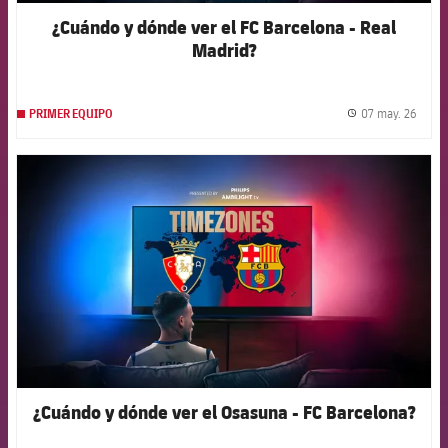
¿Cuándo y dónde ver el FC Barcelona - Real
Madrid?
07 may. 26
PRIMER EQUIPO
label.
FCB Barcelona badge
¿Cuándo y dónde ver el Osasuna - FC Barcelona?