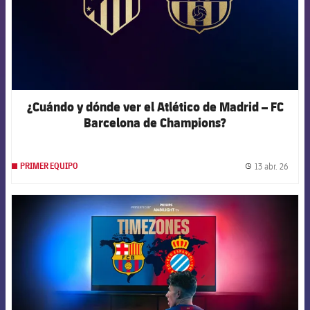
¿Cuándo y dónde ver el Atlético de Madrid – FC
Barcelona de Champions?
13 abr. 26
PRIMER EQUIPO
label.
FCB Barcelona badge