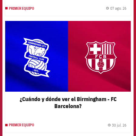
07 ago. 26
PRIMER EQUIPO
label.
FCB Barcelona badge
¿Cuándo y dónde ver el Birmingham - FC
Barcelona?
30 jul. 26
PRIMER EQUIPO
label.