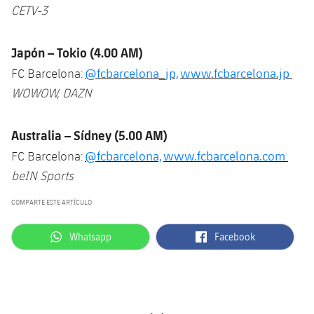
CETV-3
Japón
– Tokio (4.00 AM)
@fcbarcelona_jp,
www.fcbarcelona.jp
FC Barcelona:
WOWOW, DAZN
Australia
– Sídney (5.00 AM)
@fcbarcelona,
www.fcbarcelona.com
FC Barcelona:
beIN Sports
COMPARTE ESTE ARTÍCULO
label.aria.whatsapp
label.aria.facebook
Whatsapp
Facebook