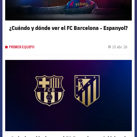
¿Cuándo y dónde ver el FC Barcelona - Espanyol?
10 abr. 26
PRIMER EQUIPO
label.
FCB Barcelona badge