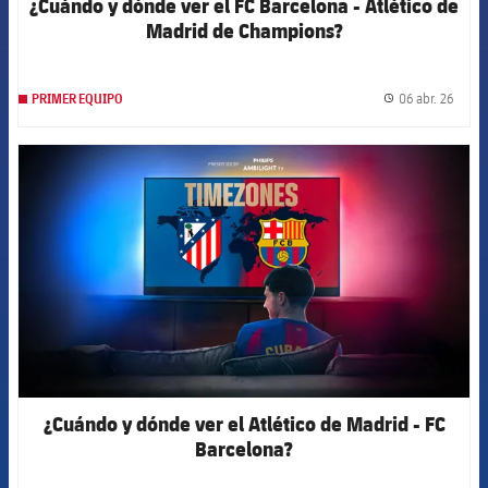
¿Cuándo y dónde ver el FC Barcelona - Atlético de
Madrid de Champions?
06 abr. 26
PRIMER EQUIPO
label.
FCB Barcelona badge
¿Cuándo y dónde ver el Atlético de Madrid - FC
Barcelona?