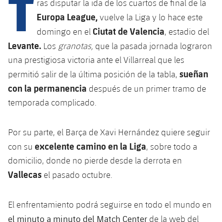
T
Calendario
ras disputar la ida de los cuartos de final de la
Campus Verano
Base
Europa League,
vuelve la Liga y lo hace este
SUB13
SUB13 B
Entradas
Barça Atlètic
Ciutat de Valencia
domingo en el
, estadio del
plusicon
más
PLUSICON
MÁS
SUB12
Levante.
Los
granotas,
que la pasada jornada lograron
SUB12 C
Gameday Shows
Junior
Primer Equipo
Instalaciones
una prestigiosa victoria ante el Villarreal que les
plusicon
más
SUB11 A
SUB11 C
sueñan
permitió salir de la última posición de la tabla,
Resultados
Cadete A
Actualidad
Barça Atlètic
Spotify Camp Nou
con la permanencia
después de un primer tramo de
plusicon
más
SUB11 B
Clasificación
temporada complicado.
Cadete B
Calendario
Actualidad
Palau Blaugrana
Base
plusicon
más
SUB10 A
Jugadores
Infantil A
Por su parte, el Barça de Xavi Hernández quiere seguir
Entradas
Calendario
Estadi Johan Cruyff
Actualidad
SUB10 B
excelente camino en la Liga
con su
, sobre todo a
PLUSICON
MÁS
Fotos
Infantil B
Resultados
domicilio, donde no pierde desde la derrota en
Resultados
Juvenil
Barça Cafe
Primer equipo
SUB9 A
plusicon
más
Vallecas
el pasado octubre.
plusicon
más
Historia
Mini
Clasificaciones
Clasificaciones
Cadete A
Ciutat Esportiva
Actualidad
SUB9 B
Barça Atlètic
plusicon
más
Servicios
Palmarés
El enfrentamiento podrá seguirse en todo el mundo en
plusicon
más
Jugadores
Jugadores
Cadete B
Calendario
SUB8 A
el minuto a minuto del Match Center
de la web del
La Masia
Actualidad
Base