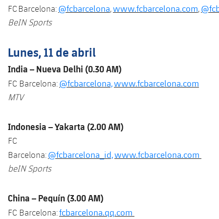
@fcbarcelona
www.fcbarcelona.com
@fcb
FC Barcelona:
,
,
BeIN Sports
Lunes, 11 de abril
India – Nueva Delhi (0.30 AM)
@fcbarcelona,
www.fcbarcelona.com
FC Barcelona:
MTV
Indonesia
– Yakarta (2.00 AM)
FC
@fcbarcelona_id,
www.fcbarcelona.com
Barcelona:
beIN Sports
China – Pequín (3.00 AM)
fcbarcelona.qq.com
FC Barcelona: