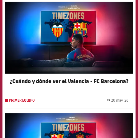
FCB Barcelona badge
¿Cuándo y dónde ver el Valencia - FC Barcelona?
20 may. 26
PRIMER EQUIPO
label.
FCB Barcelona badge