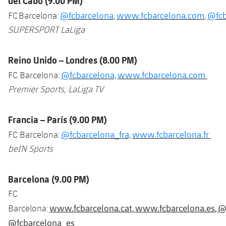
del Cabo (9.00 PM)
@fcbarcelona
www.fcbarcelona.com
@fcb
FC Barcelona:
,
,
SUPERSPORT LaLiga
Reino Unido – Londres (8.00 PM)
@fcbarcelona,
www.fcbarcelona.com
FC Barcelona:
Premier Sports, LaLiga TV
Francia – París (9.00 PM)
@fcbarcelona_fra,
www.fcbarcelona.fr
FC Barcelona:
beIN Sports
Barcelona (9.00 PM)
FC
www.fcbarcelona.cat
,
www.fcbarcelona.es
,
@
Barcelona:
@fcbarcelona_es