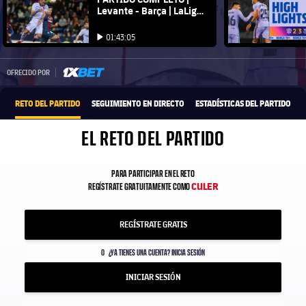
Levante - Barça | LaLiga
21/22
Iniciar vídeo
Iniciar vídeo
01:43:05
Iniciar vídeo
1xbet-multi
OFRECIDO POR
RETO DEL PARTIDO
SEGUIMIENTO EN DIRECTO
ESTADÍSTICAS DEL PARTIDO
EL RETO DEL PARTIDO
PARA PARTICIPAR EN EL RETO
CULER
REGÍSTRATE GRATUITAMENTE COMO
REGÍSTRATE GRATIS
O
¿YA TIENES UNA CUENTA? INICIA SESIÓN
INICIAR SESIÓN