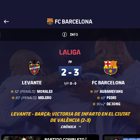
Visita FCBarcelona.es
arrow-right
fcbarcelona-with-name
INFO
INFORMACIÓN
INFO
La Liga
La Liga
FP
2 - 3
LEVANTE
FC BARCELONA
0 - 0
MP:
Gol
goal
Gol
goal
MORALES
AUBAMEYANG
52' (PENALTI)
59'
Gol
goal
Gol
goal
MELERO
PEDRI
83' (PENALTI)
63'
Gol
goal
DE JONG
90+2'
LEVANTE - BARÇA: VICTORIA DE INFARTO EN EL CIUTAT
DE VALÈNCIA (2-3)
LABEL.ARIA.ARROWRIGHT
CRÓNICA
FC Barcelona club badge
PARTIDO COMPLETO |
FC Barce