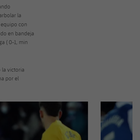
lando
rbolar la
 equipo con
ido en bandeja
ga ( 0-1, min
la victoria
ha por el
Siguiente
label.aria.chevron