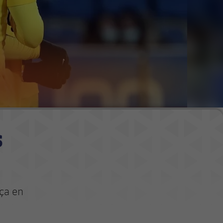
s
rça en