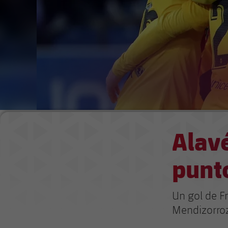
Alavé
punto
Un gol de Fr
Mendizorroz