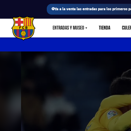
⚽Ya a la venta las entradas para los primeros p
ENTRADAS Y MUSEO
TIENDA
CULE
LABEL.SHARE.CARETDOWN
FC Barcelona club badge