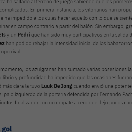
rça ha saltado al terreno de juego sabiendo que los primer
 complicados. En primera instancia, los vitorianos han prop
ue ha impedido a los culés hacer aquello con lo que se sien
ar en campo contrario a partir del balón. Sin embargo, gr
ets
Pedri
y un
que han sido muy participativos en la salida d
ez
han podido rebajar la intensidad inicial de los babazorro
mpo rival.
e momento, los azulgranas han sumado varias posesiones lar
uilibrio y profundidad ha impedido que las ocasiones fuera
Luuk De Jong
 más clara la tuvo
cuando envió una potente
el palo izquierdo de la portería defendida por Fernando Pach
inutos finalizaron con un empate a cero que dejó pocos ca
 gol