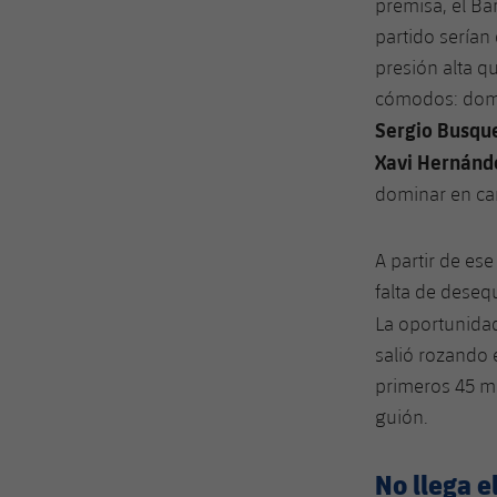
premisa, el Ba
partido serían
presión alta q
cómodos: domin
Sergio Busqu
Xavi Hernánd
dominar en ca
A partir de es
falta de deseq
La oportunidad
salió rozando 
primeros 45 m
guión.
No llega el