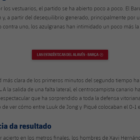
r los vestuarios, el partido se ha abierto poco a poco. El Ba
n y, a partir del desequilibrio generado, principalmente por 
o contra uno, los azulgranas han intimidado un poco más la 
LAS ESTADÍSTICAS DEL ALAVÉS - BARÇA
ENLACE EXTERNO
 más clara de los primeros minutos del segundo tiempo ha 
.
A la salida de una falta lateral, el centrocampista canario h
 espectacular que ha sorprendido a toda la defensa vitorian
 de ver cómo entre Luuk de Jong y Piqué colocaban el 0-1 
ia da resultado
r acierto en los metros finales, los hombres de Xavi Hernán