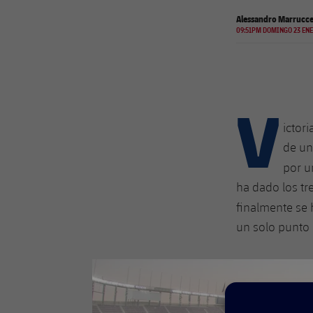
Alessandro Marruccel
09:51PM DOMINGO 23 ENE
V
ictor
de un
por u
ha dado los tr
finalmente se 
un solo punto 