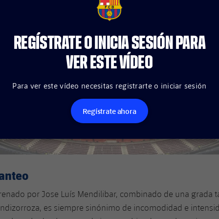
FCB Barcelona badge
REGÍSTRATE O INICIA SESIÓN PARA
VER ESTE VÍDEO
Para ver este vídeo necesitas registrarte o iniciar sesión
Regístrate ahora
tanteo
renado por Jose Luís Mendilibar, combinado de una grada 
ndizorroza, es siempre sinónimo de incomodidad e intensid