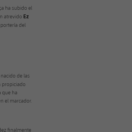
rça ha subido el
Ez
un atrevido
portería del
nacido de las
a propiciado
a que ha
en el marcador.
dez finalmente