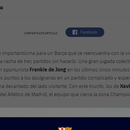
li
.
label.aria.facebook
Facebook
COMPARTE ESTE ARTÍCULO
ia importantísima para un Barça que se reencuentra con la v
a racha de tres partidos sin hacerlo. Una gran jugada colec
Frenkie de Jong
n oportunista
en los últimos cinco minutos
es puntos a los azulgranas en un partido complicado y espe
Xav
ha decantado del lado visitante. Con este triunfo, los de
del Atlético de Madrid, el equipo que cierra la zona Champio