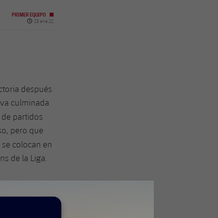
PRIMER EQUIPO
Fecha de publicación
23 ene 22
ictoria después
tiva culminada
 de partidos
so, pero que
i
se colocan en
ns de la Liga.