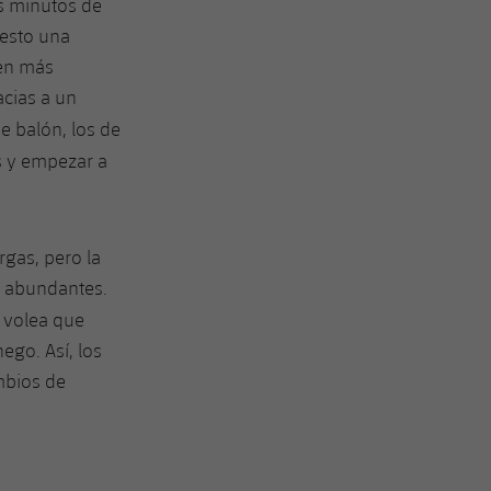
os minutos de
uesto una
ten más
acias a un
e balón, los de
s y empezar a
gas, pero la
n abundantes.
 volea que
ego. Así, los
mbios de