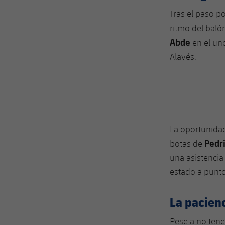
Tras el paso po
ritmo del baló
Abde
en el un
Alavés.
La oportunidad
Pedri
botas de
una asistencia
estado a punto
La pacienc
Pese a no tene