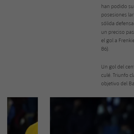
han podido su
posesiones lar
sólida defensa 
un preciso pas
el gol a Frenki
86).
Un gol del cen
culé. Triunfo c
objetivo del Ba
Anterior
label.aria.chevronleft