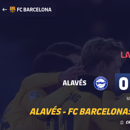
Visita FCBarcelona.es
arrow-right
fcbarcelona-with-name
0
ALAVÉS
M
ALAVÉS - FC BARCELONA:
C