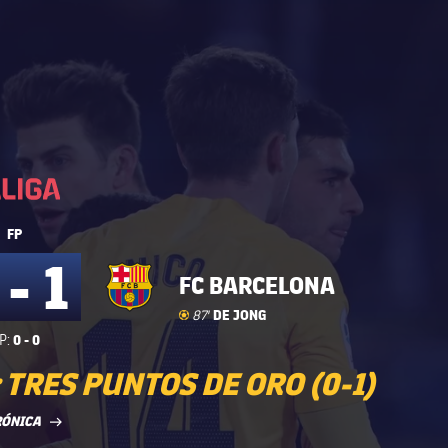
La Liga
La Liga
FP
 - 1
FC BARCELONA
Gol
goal
DE JONG
87'
0 - 0
P:
 TRES PUNTOS DE ORO (0-1)
LABEL.ARIA.ARROWRIGHT
RÓNICA