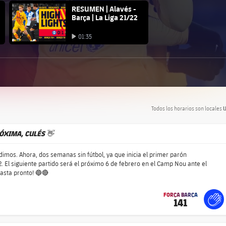
FC Barcelona club badge
RESUMEN | Alavés -
Barça | La Liga 21/22
Iniciar vídeo
01:35
Iniciar vídeo
Todos los horarios son locales
U
ÓXIMA, CULÉS 👋
imos. Ahora, dos semanas sin fútbol, ya que inicia el primer parón
2. El siguiente partido será el próximo 6 de febrero en el Camp Nou ante el
Hasta pronto! 🔵🔴
FORÇA BARÇA
141
label.share.fire
For
lab
lab