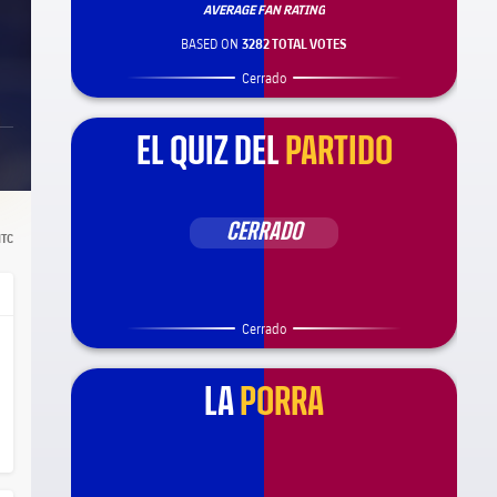
AVERAGE FAN RATING
BASED ON
3282 TOTAL VOTES
Cerrado
EL QUIZ DEL
PARTIDO
CERRADO
TC
Cerrado
LA
PORRA
ça Barça
el.share.hand
el.share.hand