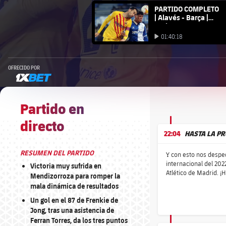
FC Barcelona club badge
PARTIDO COMPLETO
| Alavés - Barça |
LaLiga 21/22
Iniciar vídeo
01:40:18
Iniciar vídeo
OFRECIDO POR
1xbet-multi
Partido en
directo
22:04
HASTA LA PR
RESUMEN DEL PARTIDO
Y con esto nos desped
internacional del 202
Victoria muy sufrida en
Atlético de Madrid. ¡
Mendizorroza para romper la
mala dinámica de resultados
Un gol en el 87 de Frenkie de
Jong, tras una asistencia de
Ferran Torres, da los tres puntos