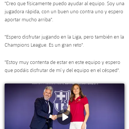
"Creo que físicamente puedo ayudar al equipo. Soy una
Jugadores
Noticias
Apúntate a las amateurs
plusicon
más
jugadora rápida, con un buen uno contra uno y espero
aportar mucho arriba".
Calendario
Voleibol masculino
Apúntate a las amateurs
PLUSICON
MÁS
Resultados
Voleibol femenino
"Espero disfrutar jugando en la Liga, pero también en la
Carnet de las Secciones Amateurs
League of Legends
Champions League. Es un gran reto".
Clasificaciones
VALORANT Rising
"Estoy muy contenta de estar en este equipo y espero
Fotos
VALORANT Game Changers
que podáis disfrutar de mí y del equipo en el césped".
eFootball