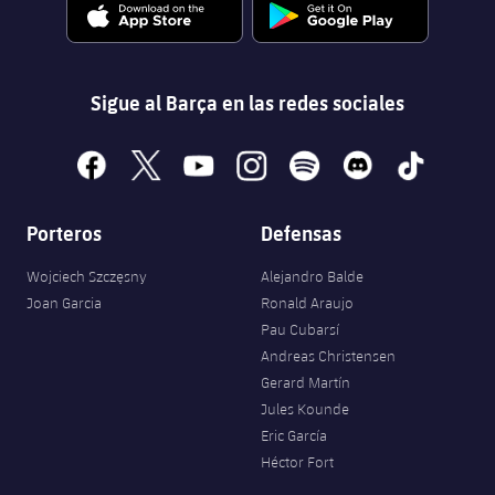
Sigue al Barça en las redes sociales
facebook
x
youtube
instagram
spotify
discord
tiktok
Porteros
Defensas
Wojciech Szczęsny
Alejandro Balde
Joan Garcia
Ronald Araujo
Pau Cubarsí
Andreas Christensen
Gerard Martín
Jules Kounde
Eric García
Héctor Fort