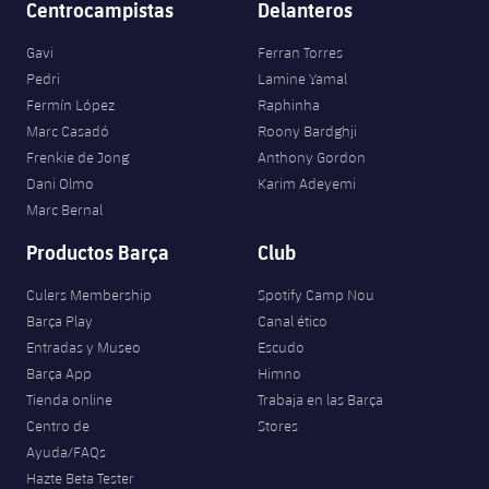
Centrocampistas
Delanteros
Gavi
Ferran Torres
Pedri
Lamine Yamal
Fermín López
Raphinha
Marc Casadó
Roony Bardghji
Frenkie de Jong
Anthony Gordon
Dani Olmo
Karim Adeyemi
Marc Bernal
Productos Barça
Club
Culers Membership
Spotify Camp Nou
Barça Play
Canal ético
Entradas y Museo
Escudo
Barça App
Himno
Tienda online
Trabaja en las Barça
Centro de
Stores
Ayuda/FAQs
Hazte Beta Tester