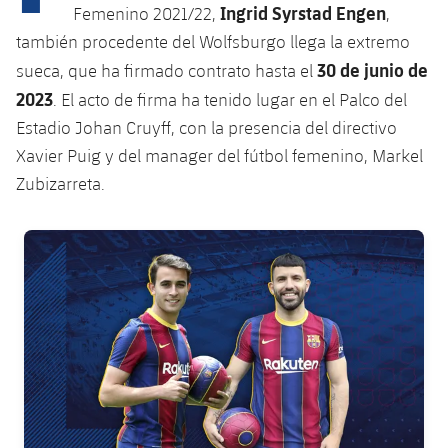
Calendario
Campus Verano
Base
Ingrid Syrstad Engen
Femenino 2021/22,
,
SUB13
también procedente del Wolfsburgo llega la extremo
SUB13 B
Entradas
Barça Atlètic
plusicon
más
30 de junio de
sueca, que ha firmado contrato hasta el
PLUSICON
MÁS
SUB12
SUB12 C
2023
. El acto de firma ha tenido lugar en el Palco del
Gameday Shows
Junior
Primer Equipo
Instalaciones
plusicon
más
Estadio Johan Cruyff, con la presencia del directivo
SUB11 A
SUB11 C
Resultados
Xavier Puig y del manager del fútbol femenino, Markel
Cadete A
Actualidad
Barça Atlètic
Spotify Camp Nou
plusicon
más
Zubizarreta.
SUB11 B
Clasificación
Cadete B
Calendario
Actualidad
Palau Blaugrana
Base
plusicon
más
SUB10 A
FC Barcelona club badge
Jugadores
Infantil A
Entradas
Calendario
Estadi Johan Cruyff
Actualidad
SUB10 B
PLUSICON
MÁS
Fotos
Infantil B
Resultados
Resultados
Juvenil
Barça Cafe
Primer equipo
SUB9 A
plusicon
más
plusicon
más
Historia
Mini
Clasificaciones
Clasificaciones
Cadete A
Ciutat Esportiva
Actualidad
SUB9 B
Barça Atlètic
plusicon
más
Servicios
Palmarés
plusicon
más
Jugadores
Jugadores
Cadete B
Calendario
SUB8 A
La Masia
Actualidad
Base