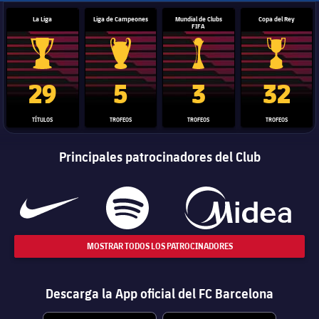
La Liga
Liga de Campeones
Mundial de Clubs
Copa del Rey
FIFA
Trofeo de La Liga
Trofeo de la Liga de Campeones
Trofeo del Mundial de Clube
Copa del 
29
5
3
32
TÍTULOS
TROFEOS
TROFEOS
TROFEOS
Principales patrocinadores del Club
MOSTRAR TODOS LOS PATROCINADORES
Descarga la App oficial del FC Barcelona