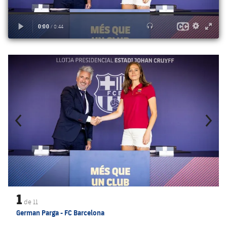
Anterior
label.aria.chevronleft
Siguiente
label.aria.
1
de
11
German Parga - FC Barcelona