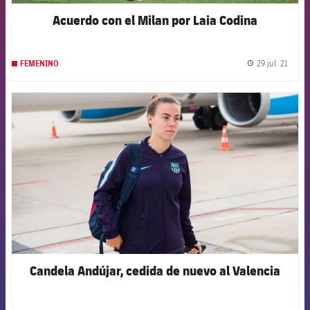
Acuerdo con el Milan por Laia Codina
29 jul. 21
FEMENINO
label.
FCB Barcelona badge
Candela Andújar, cedida de nuevo al Valencia