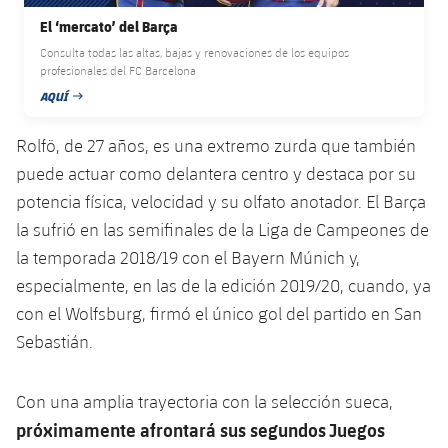
plusicon
más
Servicios Médicos
Acreditaciones
Fotos
Fotos
El ‘mercato’ del Barça
Infantil A
Entradas
SUB8 B
Calendario
Campus Verano
Actualidad
Consulta todas las altas, bajas y renovaciones de los equipos
Accesibilidad
Historia
Instalaciones
profesionales del FC Barcelona
Infantil B
Resultados
Resultados
AQUÍ
Juvenil
FECHA DE PUBLICACIÓN
PLUSICON
MÁS
Palmarés
Clasificaciones
Rolfö, de 27 años, es una extremo zurda que también
Jugadores
Cadete
Primer equipo
plusicon
más
puede actuar como delantera centro y destaca por su
Jugadors
Clasificaciones
potencia física, velocidad y su olfato anotador. El Barça
Infantil
Actualidad
Barça Atlètic
plusicon
más
la sufrió en las semifinales de la Liga de Campeones de
Fotos
Alevín
la temporada 2018/19 con el Bayern Múnich y,
Calendario
Actualidad
Base
plusicon
más
especialmente, en las de la edición 2019/20, cuando, ya
Palmarés
Entradas
con el Wolfsburg, firmó el único gol del partido en San
Calendario
Campus Verano
Actualidad
Historia
Sebastián.
Resultados
Resultados
Barça C
PLUSICON
MÁS
Con una amplia trayectoria con la selección sueca,
Clasificaciones
Jugadores
Junior
Información general
próximamente afrontará sus segundos Juegos
plusicon
más