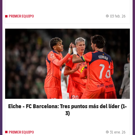
03 feb. 26
PRIMER EQUIPO
label.
FCB Barcelona badge
Elche - FC Barcelona: Tres puntos más del líder (1-
3)
31 ene. 26
PRIMER EQUIPO
label.