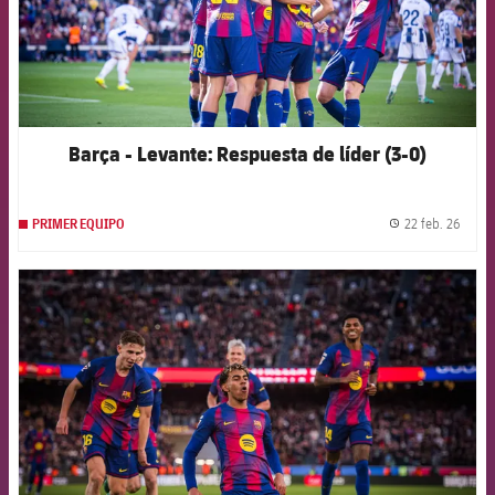
Barça - Levante: Respuesta de líder (3-0)
22 feb. 26
PRIMER EQUIPO
label.
FCB Barcelona badge