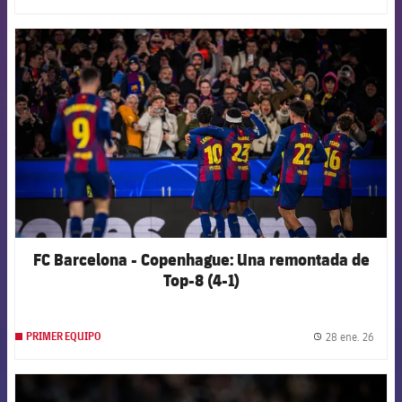
FCB Barcelona badge
FC Barcelona - Copenhague: Una remontada de
Top-8 (4-1)
28 ene. 26
PRIMER EQUIPO
label.
FCB Barcelona badge