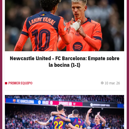
Newcastle United - FC Barcelona: Empate sobre
la bocina (1-1)
10 mar. 26
PRIMER EQUIPO
label.
FCB Barcelona badge