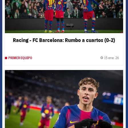
Racing - FC Barcelona: Rumbo a cuartos (0-2)
15 ene. 26
PRIMER EQUIPO
label.
FCB Barcelona badge