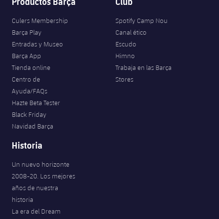
Productos Barça
Club
Culers Membership
Spotify Camp Nou
Barça Play
Canal ético
Entradas y Museo
Escudo
Barça App
Himno
Tienda online
Trabaja en las Barça
Centro de
Stores
Ayuda/FAQs
Hazte Beta Tester
Black Friday
Navidad Barça
Historia
Un nuevo horizonte
2008-20. Los mejores
años de nuestra
historia
La era del Dream