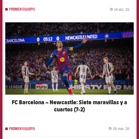
14 abr. 26
PRIMER EQUIPO
label.
FCB Barcelona badge
FC Barcelona – Newcastle: Siete maravillas y a
cuartos (7-2)
18 mar. 26
PRIMER EQUIPO
label.