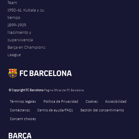
Team
1950-61. Kubala y su
tiempo
1899-1909.
Nacimiento y
supervivencia
Barça en Champions
League
© Copyright FC Barcelona
Página Oficial del FC Barcelona
Términos legales
Política de Privacidad
Cookies
Accesibilidad
Contáctenos
Centro de ayuda/FAQs
Gestión del consentimiento
Consent choices
FORÇA BARÇA
873
label.aria.fire