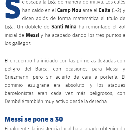
S
Calendario
e escapa la Liga de manera definitiva. Los culés
Campus Verano
Base
Camp Nou
Celta
han caído en el
ante el
(1-2) y
SUB13
SUB13 B
Entradas
Barça Atlètic
dicen adiós de forma matemática el título de
plusicon
más
PLUSICON
MÁS
Santi Mina
SUB12
Liga. Un doblete de
ha remontado el gol
SUB12 C
Gameday Shows
Junior
Primer Equipo
Instalaciones
Messi
inicial de
y ha acabado dando los tres puntos a
plusicon
más
SUB11 A
SUB11 C
los gallegos.
Resultados
Cadete A
Actualidad
Barça Atlètic
Spotify Camp Nou
plusicon
más
SUB11 B
Clasificación
El encuentro ha iniciado con las primeras llegadas con
Cadete B
Calendario
Actualidad
Palau Blaugrana
Base
plusicon
más
peligro del Barça, con ocasiones para Messi y
SUB10 A
Jugadores
Infantil A
Griezmann, pero sin acierto de cara a portería. El
Entradas
Calendario
Estadi Johan Cruyff
Actualidad
SUB10 B
dominio azulgrana era absoluto, y los ataques
PLUSICON
MÁS
Fotos
Infantil B
Resultados
barcelonistas eran cada vez más peligrosos, con
Resultados
Juvenil
Barça Cafe
Primer equipo
SUB9 A
plusicon
más
Dembélé también muy activo desde la derecha.
plusicon
más
Historia
Mini
Clasificaciones
Clasificaciones
Cadete A
Ciutat Esportiva
Actualidad
SUB9 B
Barça Atlètic
plusicon
más
Messi se pone a 30
Servicios
Palmarés
plusicon
más
Jugadores
Jugadores
Cadete B
Calendario
SUB8 A
La Masia
Finalmente, la insistencia local ha acabado obteniendo
Actualidad
Base