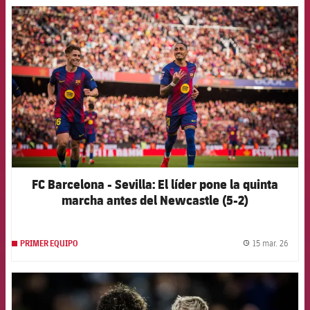
FCB Barcelona badge
FC Barcelona - Sevilla: El líder pone la quinta
marcha antes del Newcastle (5-2)
15 mar. 26
PRIMER EQUIPO
label.
FCB Barcelona badge