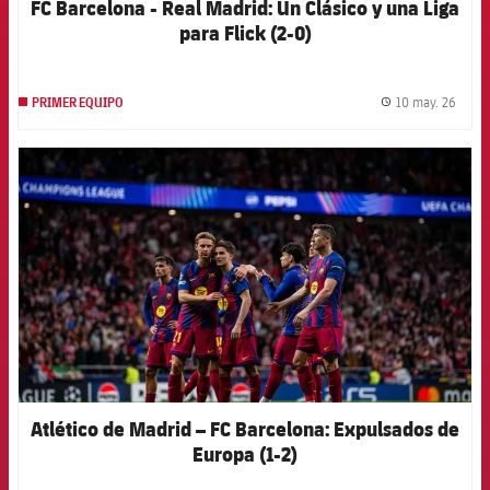
FC Barcelona - Real Madrid: Un Clásico y una Liga
para Flick (2-0)
10 may. 26
PRIMER EQUIPO
label.
FCB Barcelona badge
Atlético de Madrid – FC Barcelona: Expulsados de
Europa (1-2)