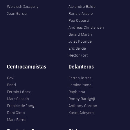
Wojciech Szczęsny
Alejandro Balde
Joan Garcia
Ronald Araujo
Pau Cubarsí
Andreas Christensen
Gerard Martín
Jules Kounde
Eric García
Héctor Fort
Centrocampistas
Delanteros
Gavi
Ferran Torres
Pedri
Lamine Yamal
Fermín López
Raphinha
Marc Casadó
Roony Bardghji
Frenkie de Jong
Anthony Gordon
Dani Olmo
Karim Adeyemi
Marc Bernal