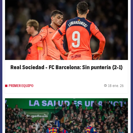
Real Sociedad - FC Barcelona: Sin puntería (2-1)
18 ene. 26
PRIMER EQUIPO
label.
FCB Barcelona badge