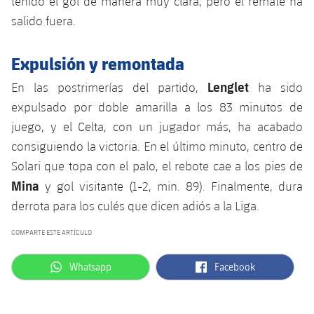
tenido el gol de manera muy clara, pero el remate ha
Jugadores
Clasificaciones
Juvenil
salido fuera.
Noticias
Atletismo
plusicon
más
Fotos
Infantil
Expulsión y remontada
Actualidad
Baloncesto en silla de ruedas
plusicon
más
Historia
Lenglet
Alevín
En las postrimerías del partido,
ha sido
Masculino
Actualidad
Hockey sobre hielo
expulsado por doble amarilla a los 83 minutos de
plusicon
más
Palmarés
juego, y el Celta, con un jugador más, ha acabado
Femenino
Jugadores
Actualidad
Hockey hierba
consiguiendo la victoria. En el último minuto, centro de
plusicon
más
Solari que topa con el palo, el rebote cae a los pies de
Agenda
Calendario
Jugadores
Noticias
Patinaje artístico
Mina
y gol visitante (1-2, min. 89). Finalmente, dura
plusicon
más
derrota para los culés que dicen adiós a la Liga.
Resultados
Calendario
Hockey Hierba Masculino
Escuela de Patinaje
Actualidad
COMPARTE ESTE ARTÍCULO
Clasificaciones
Resultados
Hockey Hierba Femenino
Plantilla
Rugby
plusicon
más
label.aria.whatsapp
label.aria.facebook
Whatsapp
Facebook
Clasificaciones
Agenda
Actualidad
Voleibol
plusicon
más