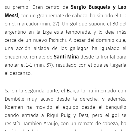
plusicon
más
Servicios Médicos
Acreditaciones
Fotos
Sergio Busquets y Leo
su premio. Gran centro de
Fotos
Infantil A
Entradas
SUB8 B
Calendario
Messi
Campus Verano
Actualidad
, con un gran remate de cabeza, ha situado el 1-0
Accesibilidad
Historia
Instalaciones
en el marcador (min. 27). Un gol que supone el 30 del
Infantil B
Resultados
Resultados
Juvenil
argentino en la Liga esta temporada, y lo deja más
PLUSICON
MÁS
Palmarés
cerca de un nuevo Pichichi. A pesar del dominio culé,
Clasificaciones
Jugadores
Cadete
Primer equipo
una acción aislada de los gallegos ha igualado el
plusicon
más
Jugadors
Santi Mina
encuentro: remate de
desde la frontal para
Clasificaciones
Infantil
Actualidad
Barça Atlètic
plusicon
más
anotar el 1-1 (min. 37), resultado con el que se llegaría
Fotos
al descanso.
Alevín
Calendario
Actualidad
Base
plusicon
más
Palmarés
Ya en la segunda parte, el Barça lo ha intentado con
Entradas
Calendario
Campus Verano
Actualidad
Dembélé muy activo desde la derecha, y además,
Historia
Resultados
Koeman ha movido el equipo desde el banquillo
Resultados
Barça C
PLUSICON
MÁS
dando entrada a Riqui Puig y Dest, pero el gol se
Clasificaciones
Jugadores
resistía. También Araujo, con un remate de cabeza, ha
Junior
Información general
plusicon
más