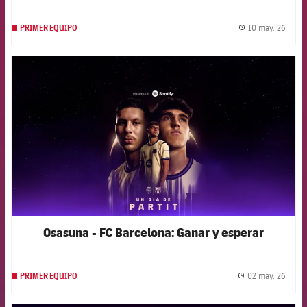
10 may. 26
PRIMER EQUIPO
label.
FCB Barcelona badge
Osasuna - FC Barcelona: Ganar y esperar
02 may. 26
PRIMER EQUIPO
label.