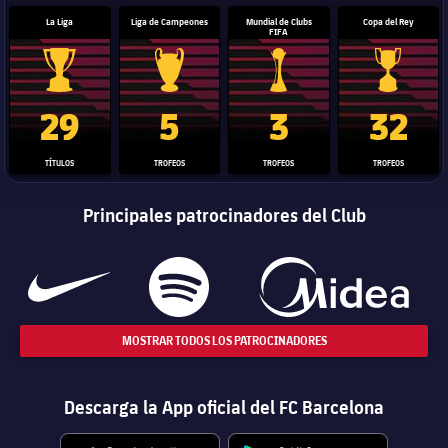
La Liga
Liga de Campeones
Mundial de Clubs
Copa del Rey
FIFA
Trofeo de La Liga
Trofeo de la Liga de Campeones
Trofeo del Mundial de Clube
Copa del 
29
5
3
32
TÍTULOS
TROFEOS
TROFEOS
TROFEOS
Principales patrocinadores del Club
MOSTRAR TODOS LOS PATROCINADORES
Descarga la App oficial del FC Barcelona