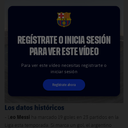
FCB Barcelona badge
REGÍSTRATE O INICIA SESIÓN
PARA VER ESTE VÍDEO
Para ver este vídeo necesitas registrarte o
iniciar sesión
Regístrate ahora
Los datos históricos
eo Messi
- L
ha marcado 19 goles en 23 partidos en la
Liga esta temporada. Si marca un gol, el argentino