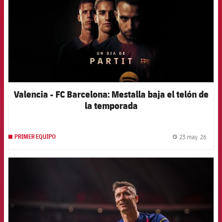
Valencia - FC Barcelona: Mestalla baja el telón de
la temporada
23 may. 26
PRIMER EQUIPO
label.
FCB Barcelona badge