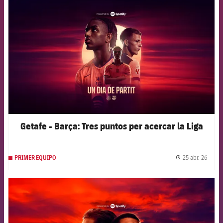
FCB Barcelona badge
Getafe - Barça: Tres puntos per acercar la Liga
25 abr. 26
PRIMER EQUIPO
label.
FCB Barcelona badge