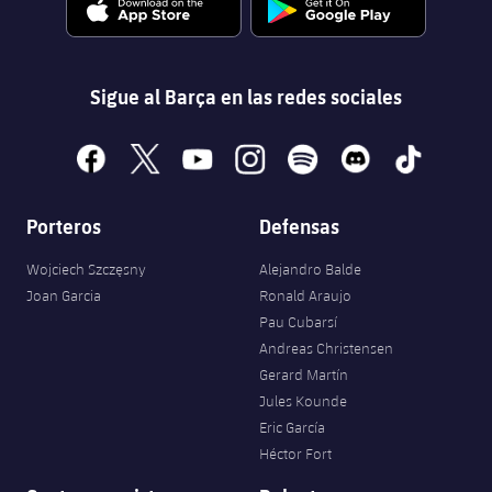
Sigue al Barça en las redes sociales
facebook
x
youtube
instagram
spotify
discord
tiktok
Porteros
Defensas
Wojciech Szczęsny
Alejandro Balde
Joan Garcia
Ronald Araujo
Pau Cubarsí
Andreas Christensen
Gerard Martín
Jules Kounde
Eric García
Héctor Fort