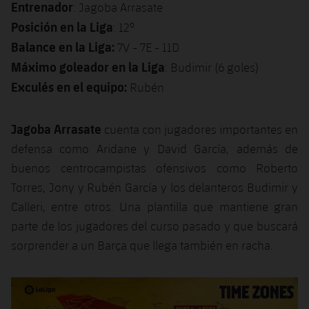
Entrenador
: Jagoba Arrasate
Jugadores
Clasificaciones
Juvenil
Noticias
Atletismo
Posición en la Liga
: 12º
plusicon
más
Fotos
Balance en la Liga:
7V - 7E - 11D
Infantil
Actualidad
Baloncesto en silla de ruedas
Máximo goleador en la Liga
: Budimir (6 goles)
plusicon
más
Historia
Alevín
Exculés en el equipo:
Rubén
Masculino
Actualidad
Hockey sobre hielo
plusicon
más
Palmarés
Jagoba Arrasate
cuenta con jugadores importantes en
Femenino
Jugadores
Actualidad
Hockey hierba
plusicon
más
defensa como Aridane y David García, además de
Agenda
buenos centrocampistas ofensivos como Roberto
Calendario
Jugadores
Noticias
Patinaje artístico
plusicon
más
Torres, Jony y Rubén García y los delanteros Budimir y
Resultados
Calleri, entre otros. Una plantilla que mantiene gran
Calendario
Hockey Hierba Masculino
Escuela de Patinaje
Actualidad
parte de los jugadores del curso pasado y que buscará
Clasificaciones
Resultados
sorprender a un Barça que llega también en racha.
Hockey Hierba Femenino
Plantilla
Rugby
plusicon
más
Clasificaciones
Agenda
Actualidad
Voleibol
plusicon
más