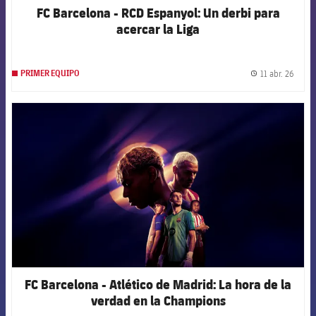
FC Barcelona - RCD Espanyol: Un derbi para
acercar la Liga
11 abr. 26
PRIMER EQUIPO
label.
FCB Barcelona badge
FC Barcelona - Atlético de Madrid: La hora de la
verdad en la Champions