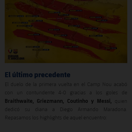
Jugadores
Noticias
Apúntate a las amateurs
plusicon
más
Calendario
Voleibol masculino
Apúntate a las amateurs
PLUSICON
MÁS
Resultados
Voleibol femenino
Carnet de las Secciones Amateurs
League of Legends
Clasificaciones
VALORANT Rising
Fotos
VALORANT Game Changers
El último precedente
eFootball
El duelo de la primera vuelta en el Camp Nou acabó
con un contundente 4-0 gracias a los goles de
Braithwaite, Griezmann, Coutinho y Messi,
quien
dedicó su diana a Diego Armando Maradona.
Repasamos los highlights de aquel encuentro: