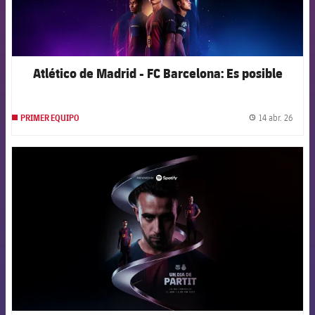
Atlético de Madrid - FC Barcelona: Es posible
14 abr. 26
PRIMER EQUIPO
label.
FCB Barcelona badge