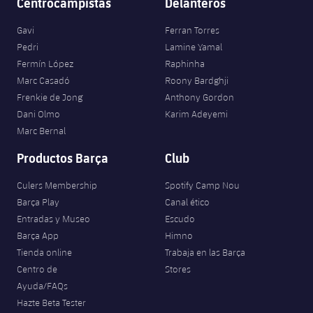
Centrocampistas
Delanteros
Gavi
Ferran Torres
Pedri
Lamine Yamal
Fermín López
Raphinha
Marc Casadó
Roony Bardghji
Frenkie de Jong
Anthony Gordon
Dani Olmo
Karim Adeyemi
Marc Bernal
Productos Barça
Club
Culers Membership
Spotify Camp Nou
Barça Play
Canal ético
Entradas y Museo
Escudo
Barça App
Himno
Tienda online
Trabaja en las Barça
Centro de
Stores
Ayuda/FAQs
Hazte Beta Tester