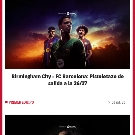
FCB Barcelona badge
Birmingham City - FC Barcelona: Pistoletazo de
salida a la 26/27
31 jul. 26
PRIMER EQUIPO
label.
FCB Barcelona badge