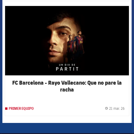
FCB Barcelona badge
FC Barcelona - Rayo Vallecano: Que no pare la
racha
21 mar. 26
PRIMER EQUIPO
label.