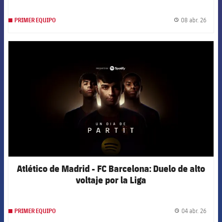
08 abr. 26
PRIMER EQUIPO
label.
FCB Barcelona badge
Atlético de Madrid - FC Barcelona: Duelo de alto
voltaje por la Liga
04 abr. 26
PRIMER EQUIPO
label.