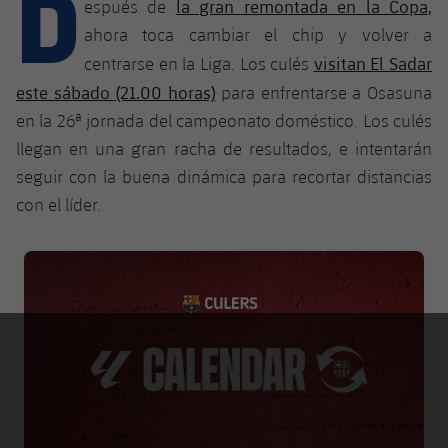
D
Calendario
la gran remontada en la Copa,
espués de
Campus Verano
Base
ahora toca cambiar el chip y volver a
SUB13
SUB13 B
Entradas
Barça Atlètic
visitan El Sadar
centrarse en la Liga. Los culés
plusicon
más
PLUSICON
MÁS
SUB12
este sábado (21.00 horas)
para enfrentarse a Osasuna
SUB12 C
Gameday Shows
Junior
Primer Equipo
Instalaciones
en la 26ª jornada del campeonato doméstico. Los culés
plusicon
más
SUB11 A
SUB11 C
llegan en una gran racha de resultados, e intentarán
Resultados
Cadete A
Actualidad
Barça Atlètic
Spotify Camp Nou
seguir con la buena dinámica para recortar distancias
plusicon
más
SUB11 B
Clasificación
con el líder.
Cadete B
Calendario
Actualidad
Palau Blaugrana
Base
plusicon
más
SUB10 A
Jugadores
Infantil A
FC Barcelona club badge
Entradas
Calendario
Estadi Johan Cruyff
Actualidad
SUB10 B
PLUSICON
MÁS
Fotos
Infantil B
Resultados
Resultados
Juvenil
Barça Cafe
Primer equipo
SUB9 A
plusicon
más
plusicon
más
Historia
Mini
Clasificaciones
Clasificaciones
Cadete A
Ciutat Esportiva
Actualidad
SUB9 B
Barça Atlètic
plusicon
más
Servicios
Palmarés
plusicon
más
Jugadores
Jugadores
Cadete B
Calendario
SUB8 A
La Masia
Actualidad
Base