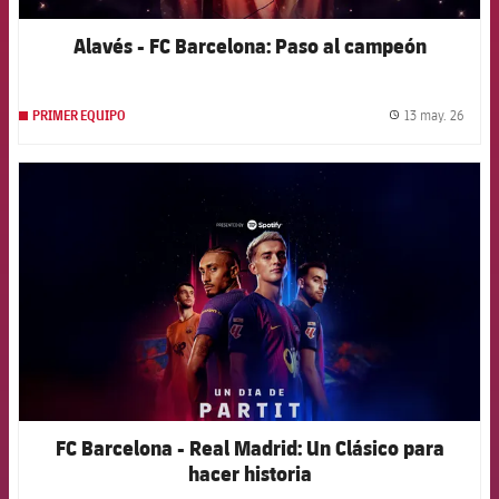
Alavés - FC Barcelona: Paso al campeón
13 may. 26
PRIMER EQUIPO
label.
FCB Barcelona badge
FC Barcelona - Real Madrid: Un Clásico para
hacer historia