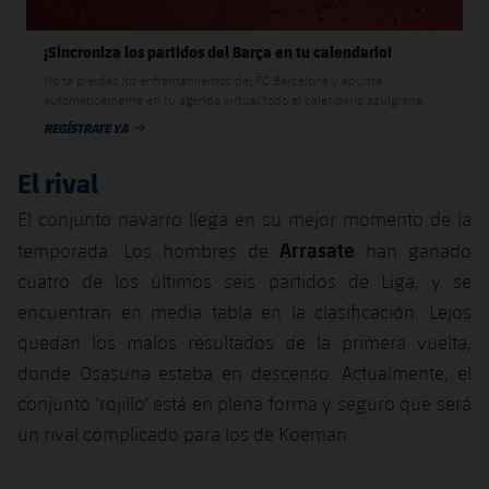
plusicon
más
Servicios Médicos
Acreditaciones
Fotos
Fotos
Infantil A
Entradas
SUB8 B
Calendario
¡Sincroniza los partidos del Barça en tu calendario!
Campus Verano
Actualidad
Accesibilidad
Historia
Instalaciones
No te pierdas los enfrentamientos del FC Barcelona y apunta
Infantil B
Resultados
automáticamente en tu agenda virtual todo el calendario azulgrana
Resultados
Juvenil
PLUSICON
MÁS
REGÍSTRATE YA
Palmarés
FECHA DE PUBLICACIÓN
Clasificaciones
Jugadores
Cadete
Primer equipo
El rival
plusicon
más
Jugadors
Clasificaciones
El conjunto navarro llega en su mejor momento de la
Infantil
Actualidad
Barça Atlètic
plusicon
más
Arrasate
temporada. Los hombres de
han ganado
Fotos
Alevín
cuatro de los últimos seis partidos de Liga, y se
Calendario
Actualidad
Base
plusicon
más
encuentran en media tabla en la clasificación. Lejos
Palmarés
Entradas
quedan los malos resultados de la primera vuelta,
Calendario
Campus Verano
Actualidad
Historia
donde Osasuna estaba en descenso. Actualmente, el
Resultados
Resultados
conjunto 'rojillo' está en plena forma y seguro que será
Barça C
PLUSICON
MÁS
un rival complicado para los de Koeman.
Clasificaciones
Jugadores
Junior
Información general
plusicon
más