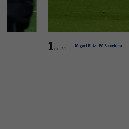
1
Miguel Ruiz - FC Barcelona
de
24
label.aria.barcelon