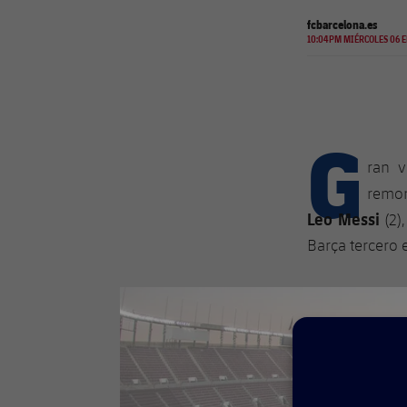
fcbarcelona.es
10:04PM MIÉRCOLES 06 E
G
ran v
remon
Leo Messi
(2)
Barça tercero e