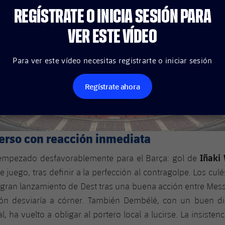
REGÍSTRATE O INICIA SESIÓN PARA
VER ESTE VÍDEO
Para ver este vídeo necesitas registrarte o iniciar sesión
Regístrate ahora
verso con reacción inmediata
Iñaki
 empezado desfavorablemente para el Barça: gol de
e juego, tras definir a la perfección al contragolpe. Los cul
 gran lanzamiento de Dest tras una buena acción entre Mess
n desviaría a córner. También Dembélé, con un buen d
l, ha vuelto a obligar al portero local a lucirse. La insiste