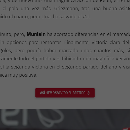
ía, y de nuevo tras una magnífica acción de Pedri, el rem
n el palo una vez más. Griezmann, tras una buena asist
ido el cuarto, pero Unai ha salvado el gol.
Muniain
inuto, pero,
ha acortado diferencias en el marcad
sin opciones para remontar. Finalmente, victoria clara de
goles, pero podría haber marcado unos cuantos más, s
camente todo el partido y exhibiendo una magnífica versió
sí la segunda victoria en el segundo partido del año y vis
ica muy positiva.
ASÍ HEMOS VIVIDO EL PARTIDO
ENLACE EXTERNO