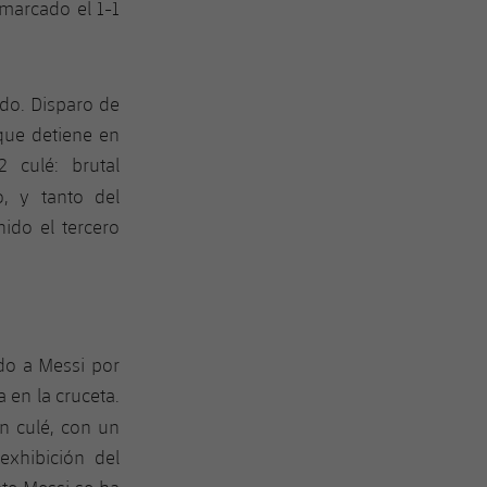
 marcado el 1-1
ndo. Disparo de
que detiene en
2 culé: brutal
o, y tanto del
ido el tercero
ado a Messi por
 en la cruceta.
án culé, con un
exhibición del