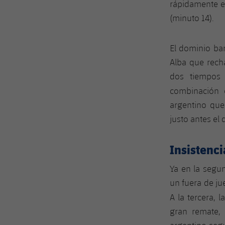
rápidamente e
(minuto 14).
El dominio bar
Alba que rech
dos tiempos e
combinación
argentino que
justo antes el
Insistenc
Ya en la segun
un fuera de ju
A la tercera, 
gran remate, 