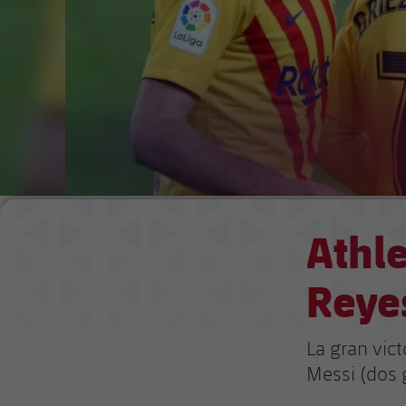
Athle
Reyes
La gran vic
Messi (dos g