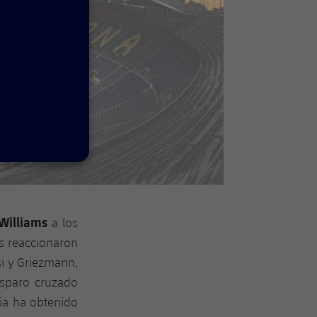
 Williams
a los
és reaccionaron
i y Griezmann,
isparo cruzado
ncia ha obtenido