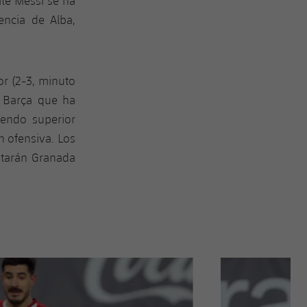
ate Messi se ha
encia de Alba,
or (2-3, minuto
l Barça que ha
iendo superior
n ofensiva. Los
itarán Granada
Siguiente
label.aria.chevron