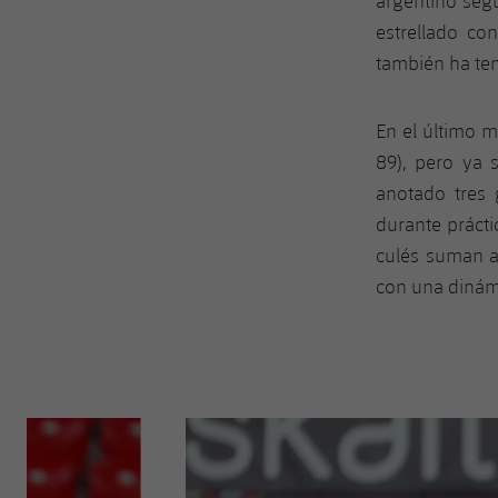
argentino segu
estrellado co
también ha ten
En el último m
89), pero ya 
anotado tres 
durante prácti
culés suman a
con una dinám
Anterior
label.aria.chevronleft