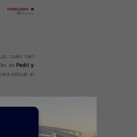
PRIMER EQUIPO
Fecha de publicación
06 ene 21
Los culés han
Pedri y
oles de
para colocar al