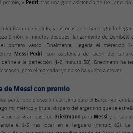
Pedri
l premio, y
, tras una gran asistencia de De Jong, ha
celonista era absoluto, y las ocasiones han seguido llega
aza Simón, y minutos después, lanzamiento de Dembélé 
l portero vasco. Finalmente, llegaría el merecido 1-
Messi-Pedri
 entre
, con asistencia de tacón del canari
 define a la perfección (1-2, minuto 38). Griezmann ha ten
 descanso, pero el marcador ya no se ha vuelto a mover.
ia de Messi con premio
da parte, doble ocasión clarísima para el Barça: gol anul
ego milimétrico y brutal disparo del argentino que se estrella
Griezmann
Messi
la vencida: gran pase de
para
y el capit
anota el 1-3 tras tocar en el larguero (minuto 62). La 