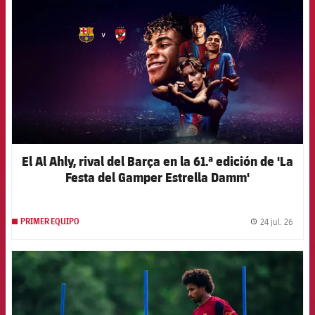
El Al Ahly, rival del Barça en la 61.ª edición de 'La
Festa del Gamper Estrella Damm'
24 jul. 26
PRIMER EQUIPO
label.
FCB Barcelona badge