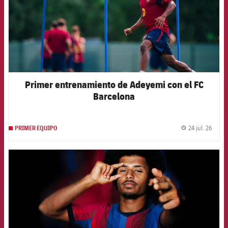
Primer entrenamiento de Adeyemi con el FC
Barcelona
24 jul. 26
PRIMER EQUIPO
label.
FCB Barcelona badge