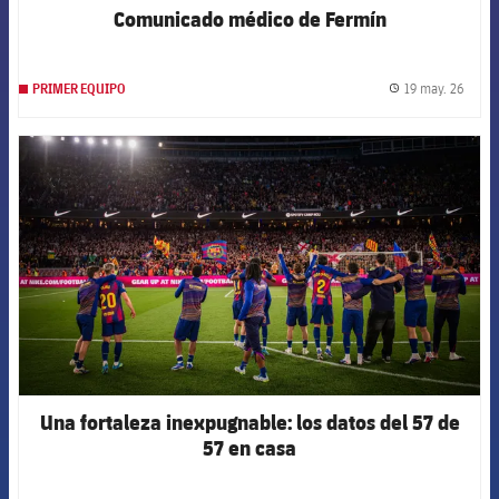
Comunicado médico de Fermín
19 may. 26
PRIMER EQUIPO
label.
FCB Barcelona badge
Una fortaleza inexpugnable: los datos del 57 de
57 en casa