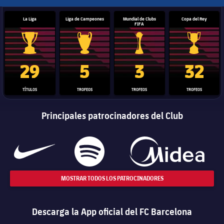
La Liga
Liga de Campeones
Mundial de Clubs
Copa del Rey
FIFA
Trofeo de La Liga
Trofeo de la Liga de Campeones
Trofeo del Mundial de Clube
Copa del 
29
5
3
32
TÍTULOS
TROFEOS
TROFEOS
TROFEOS
Principales patrocinadores del Club
MOSTRAR TODOS LOS PATROCINADORES
Descarga la App oficial del FC Barcelona