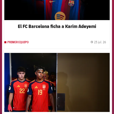
El FC Barcelona ficha a Karim Adeyemi
23 jul. 26
PRIMER EQUIPO
label.
FCB Barcelona badge