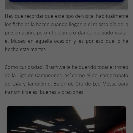
plusicon
más
Servicios Médicos
Acreditaciones
Fotos
Fotos
Infantil A
Entradas
SUB8 B
Calendario
Campus Verano
Actualidad
Hay que recordar que este tipo de visita, habitualmente
Accesibilidad
Historia
Instalaciones
los fichajes la hacen cuando llegan o el mismo día de la
Infantil B
Resultados
Resultados
Juvenil
presentación, pero el delantero danés no pudo visitar
PLUSICON
MÁS
Palmarés
el Museo en aquella ocasión y es por eso que lo ha
Clasificaciones
Jugadores
Cadete
Primer equipo
plusicon
más
hecho este martes.
Jugadors
Clasificaciones
Infantil
Actualidad
Barça Atlètic
plusicon
más
Como curiosidad, Braithwaite ha querido tocar el trofeo
Fotos
Alevín
de la Liga de Campeones, así como el del campeonato
Calendario
Actualidad
Base
plusicon
más
de Liga y también el Balón de Oro de Leo Messi, para
Palmarés
transmitirse así buenas vibraciones.
Entradas
Calendario
Campus Verano
Actualidad
Historia
Resultados
Resultados
FC Barcelona club badge
Barça C
PLUSICON
MÁS
Clasificaciones
Jugadores
Junior
Información general
plusicon
más