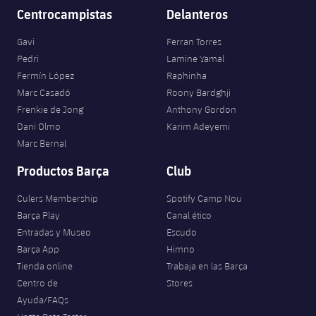
Centrocampistas
Delanteros
Gavi
Ferran Torres
Pedri
Lamine Yamal
Fermín López
Raphinha
Marc Casadó
Roony Bardghji
Frenkie de Jong
Anthony Gordon
Dani Olmo
Karim Adeyemi
Marc Bernal
Productos Barça
Club
Culers Membership
Spotify Camp Nou
Barça Play
Canal ético
Entradas y Museo
Escudo
Barça App
Himno
Tienda online
Trabaja en las Barça
Centro de
Stores
Ayuda/FAQs