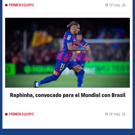
19 may. 26
PRIMER EQUIPO
label.
FCB Barcelona badge
Raphinha, convocado para el Mundial con Brasil
18 may. 26
PRIMER EQUIPO
label.