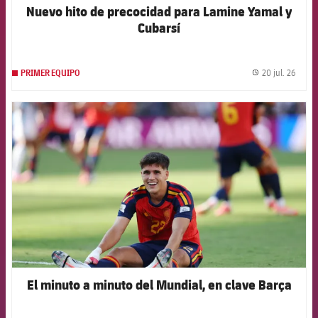
Nuevo hito de precocidad para Lamine Yamal y
Cubarsí
20 jul. 26
PRIMER EQUIPO
label.
FCB Barcelona badge
El minuto a minuto del Mundial, en clave Barça