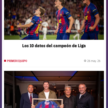
Los 10 datos del campeón de Liga
26 may. 26
PRIMER EQUIPO
label.
FCB Barcelona badge