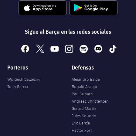
Sigue al Barça en las redes sociales
facebook
x
youtube
instagram
spotify
discord
tiktok
Porteros
Defensas
Wojciech Szczęsny
Alejandro Balde
Joan Garcia
Ronald Araujo
Pau Cubarsí
Andreas Christensen
Gerard Martín
Jules Kounde
Eric García
Héctor Fort