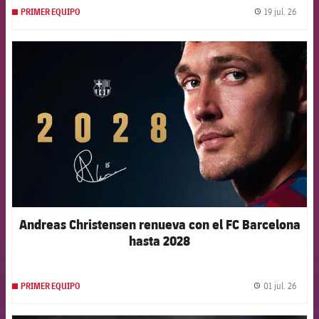
19 jul. 26
PRIMER EQUIPO
label.
FCB Barcelona badge
Andreas Christensen renueva con el FC Barcelona
hasta 2028
01 jul. 26
PRIMER EQUIPO
label.