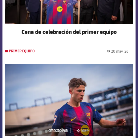
Cena de celebración del primer equipo
20 may. 26
PRIMER EQUIPO
label.
FCB Barcelona badge
OFRECIDO POR
asistencia