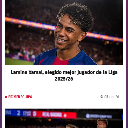
FCB Barcelona badge
Lamine Yamal, elegido mejor jugador de la Liga
2025/26
05 jun. 26
PRIMER EQUIPO
label.
FCB Barcelona badge