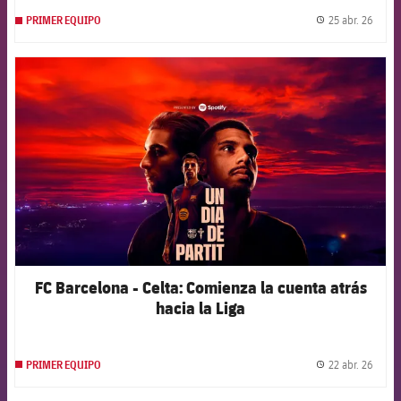
25 abr. 26
PRIMER EQUIPO
label.
FCB Barcelona badge
FC Barcelona - Celta: Comienza la cuenta atrás
hacia la Liga
22 abr. 26
PRIMER EQUIPO
label.