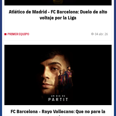
Atlético de Madrid - FC Barcelona: Duelo de alto
voltaje por la Liga
04 abr. 26
PRIMER EQUIPO
label.
FCB Barcelona badge
FC Barcelona - Rayo Vallecano: Que no pare la