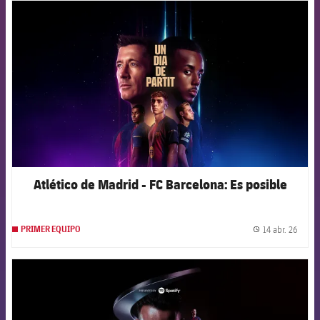
FCB Barcelona badge
Atlético de Madrid - FC Barcelona: Es posible
14 abr. 26
PRIMER EQUIPO
label.
FCB Barcelona badge