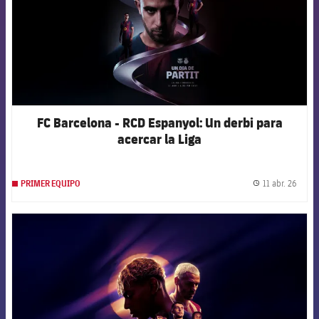
FC Barcelona - RCD Espanyol: Un derbi para
acercar la Liga
11 abr. 26
PRIMER EQUIPO
label.
FCB Barcelona badge