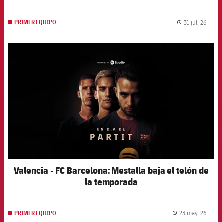
31 jul. 26
PRIMER EQUIPO
label.
FCB Barcelona badge
Valencia - FC Barcelona: Mestalla baja el telón de
la temporada
23 may. 26
PRIMER EQUIPO
label.