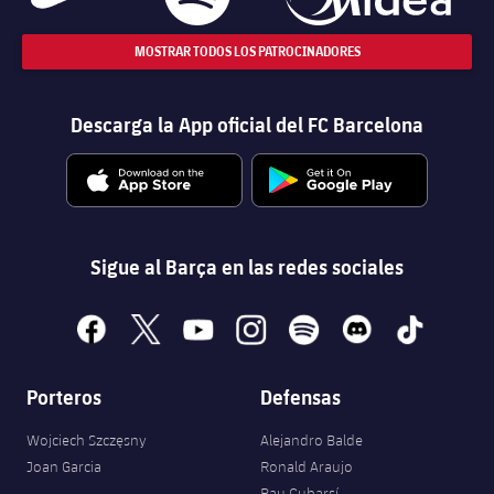
MOSTRAR TODOS LOS PATROCINADORES
Descarga la App oficial del FC Barcelona
Sigue al Barça en las redes sociales
facebook
x
youtube
instagram
spotify
discord
tiktok
Porteros
Defensas
Wojciech Szczęsny
Alejandro Balde
Joan Garcia
Ronald Araujo
Pau Cubarsí