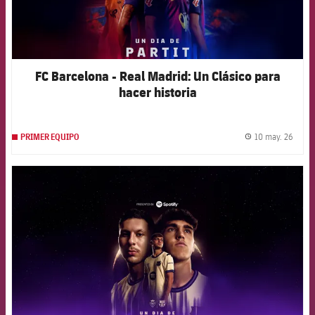
FC Barcelona - Real Madrid: Un Clásico para
hacer historia
10 may. 26
PRIMER EQUIPO
label.
FCB Barcelona badge