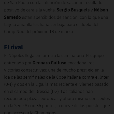
de San Paolo con la intención de sacar un resultado
Jugadores
Clasificaciones
Juvenil
Noticias
Atletismo
Sergio Busquets
Nélson
positivo de cara a la vuelta.
y
plusicon
más
Fotos
Semedo
están apercibidos de sanción, con lo que una
Infantil
Actualidad
Baloncesto en silla de ruedas
tarjeta amarilla les haría ser baja para el duelo del
plusicon
más
Historia
Camp Nou del próximo 18 de marzo.
Alevín
Masculino
Actualidad
Hockey sobre hielo
plusicon
más
Palmarés
El rival
Femenino
Jugadores
Actualidad
Hockey hierba
plusicon
más
El Nápoles llega en forma a la eliminatoria. El equipo
Agenda
Calendario
Gennaro
Gattuso
entrenado por
encadena tres
Jugadores
Noticias
Patinaje artístico
plusicon
más
victorias consecutivas: una de mucho prestigio en la
Resultados
Calendario
ida de las semifinales de la Copa italiana contra el Inter
Hockey Hierba Masculino
Escuela de Patinaje
Actualidad
(0-1) y dos en la Liga, la más reciente el viernes pasado
Clasificaciones
Resultados
Hockey Hierba Femenino
en el campo del Brescia (1-2). Los italianos han
Plantilla
Rugby
plusicon
más
recuperado plazas europeas y ahora mismo son sextos
Clasificaciones
Agenda
en la Serie A con 36 puntos, a nueve de los puestos que
Actualidad
Voleibol
plusicon
más
dan acceso a la Champions.