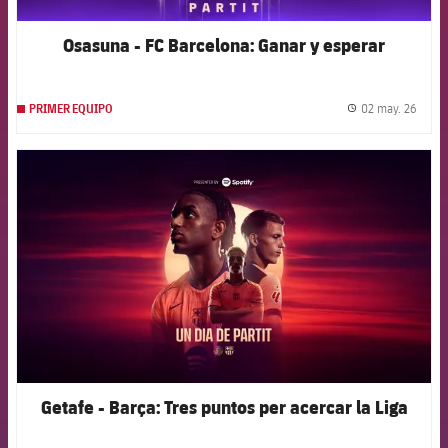
Osasuna - FC Barcelona: Ganar y esperar
02 may. 26
PRIMER EQUIPO
label.
FCB Barcelona badge
Getafe - Barça: Tres puntos per acercar la Liga