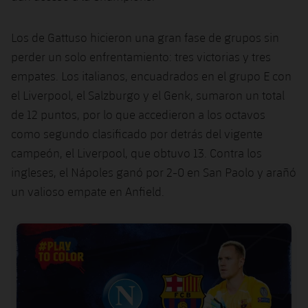
Jugadores
Noticias
Apúntate a las amateurs
plusicon
más
Los de Gattuso hicieron una gran fase de grupos sin
Calendario
Voleibol masculino
Apúntate a las amateurs
perder un solo enfrentamiento: tres victorias y tres
PLUSICON
MÁS
empates. Los italianos, encuadrados en el grupo E con
Resultados
Voleibol femenino
Carnet de las Secciones Amateurs
League of Legends
el Liverpool, el Salzburgo y el Genk, sumaron un total
de 12 puntos, por lo que accedieron a los octavos
Clasificaciones
VALORANT Rising
como segundo clasificado por detrás del vigente
Fotos
campeón, el Liverpool, que obtuvo 13. Contra los
VALORANT Game Changers
ingleses, el Nápoles ganó por 2-0 en San Paolo y arañó
un valioso empate en Anfield.
eFootball
FC Barcelona club badge