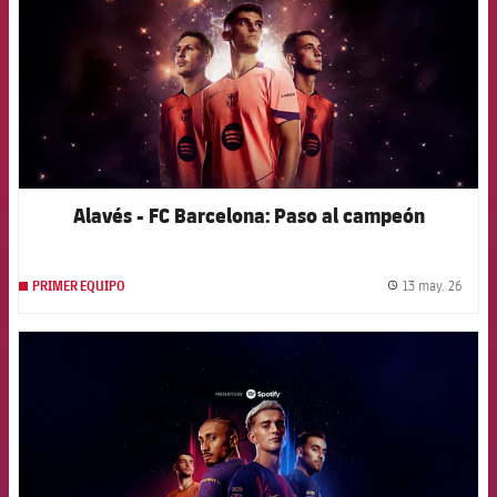
Alavés - FC Barcelona: Paso al campeón
13 may. 26
PRIMER EQUIPO
label.
FCB Barcelona badge