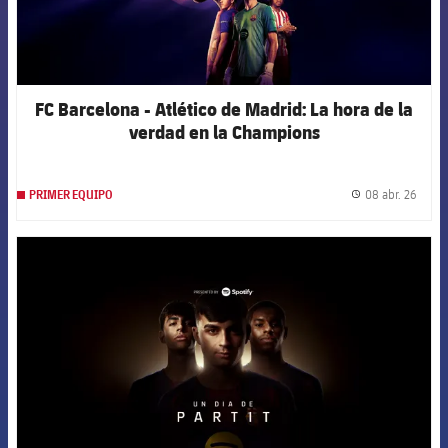
FC Barcelona - Atlético de Madrid: La hora de la
verdad en la Champions
08 abr. 26
PRIMER EQUIPO
label.
FCB Barcelona badge