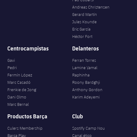
Andreas Christensen
Gerard Martín
Jules Kounde
Eric García
Héctor Fort
Centrocampistas
Delanteros
Gavi
Ferran Torres
Pedri
Lamine Yamal
Fermín López
Raphinha
Marc Casadó
Roony Bardghji
Frenkie de Jong
Anthony Gordon
Dani Olmo
Karim Adeyemi
Marc Bernal
Productos Barça
Club
Culers Membership
Spotify Camp Nou
Barça Play
Canal ético