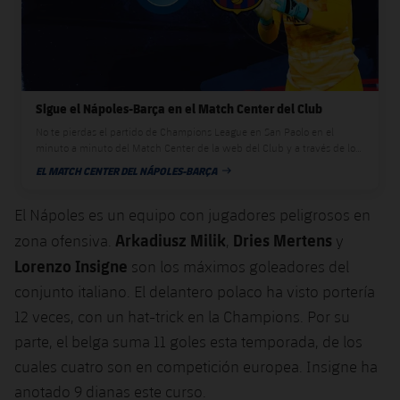
Sigue el Nápoles-Barça en el Match Center del Club
No te pierdas el partido de Champions League en San Paolo en el
minuto a minuto del Match Center de la web del Club y a través de los
perfiles oficiales en las diferentes redes sociales
EL MATCH CENTER DEL NÁPOLES-BARÇA
FECHA DE PUBLICACIÓN
El Nápoles es un equipo con jugadores peligrosos en
Arkadiusz Milik
Dries
Mertens
zona ofensiva.
,
y
Lorenzo
Insigne
son los máximos goleadores del
conjunto italiano. El delantero polaco ha visto portería
12 veces, con un hat-trick en la Champions. Por su
parte, el belga suma 11 goles esta temporada, de los
cuales cuatro son en competición europea. Insigne ha
anotado 9 dianas este curso.