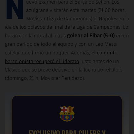
N
Calendario
uevo examen para el Barça de Setién. Los
Campus Verano
Base
azulgrana visitarán este martes (21.00 horas,
SUB13
SUB13 B
Entradas
Barça Atlètic
Movistar Liga de Campeones) el Nápoles en la
plusicon
más
PLUSICON
MÁS
ida de los octavos de final de la Liga de Campeones. Lo
SUB12
SUB12 C
Gameday Shows
Junior
Primer Equipo
golear al Eibar (5-0)
Instalaciones
harán con la moral alta tras
en un
plusicon
más
SUB11 A
SUB11 C
gran partido de todo el equipo y con un Leo Messi
Resultados
Cadete A
Actualidad
Barça Atlètic
Spotify Camp Nou
el conjunto
estelar, que firmó un póquer. Además,
plusicon
más
SUB11 B
barcelonista recuperó el liderato
Clasificación
justo antes de un
Cadete B
Calendario
Actualidad
Palau Blaugrana
Base
Clásico que se prevé decisivo en la lucha por el título
plusicon
más
SUB10 A
Jugadores
Infantil A
(domingo, 21 h, Movistar Partidazo).
Entradas
Calendario
Estadi Johan Cruyff
Actualidad
SUB10 B
PLUSICON
MÁS
Fotos
Infantil B
Resultados
Resultados
Juvenil
Barça Cafe
Primer equipo
SUB9 A
plusicon
más
plusicon
más
Historia
Mini
Clasificaciones
Clasificaciones
Cadete A
Ciutat Esportiva
Actualidad
SUB9 B
Barça Atlètic
FCB Barcelona badge
plusicon
más
Servicios
Palmarés
plusicon
más
Jugadores
Jugadores
Cadete B
Calendario
SUB8 A
La Masia
Actualidad
Base