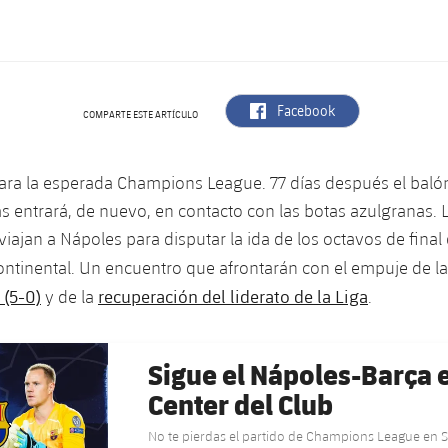
label.aria.facebook
Facebook
COMPARTE ESTE ARTÍCULO
ara la esperada Champions League. 77 días después el balón
las entrará, de nuevo, en contacto con las botas azulgranas.
viajan a Nápoles para disputar la ida de los octavos de fina
ntinental. Un encuentro que afrontarán con el empuje de l
 (5-0)
recuperación del liderato de la Liga
y de la
.
Sigue el Nápoles-Barça 
Center del Club
No te pierdas el partido de Champions League en S