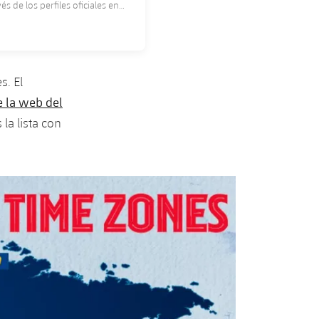
s de los perfiles oficiales en
s. El
 la web del
la lista con