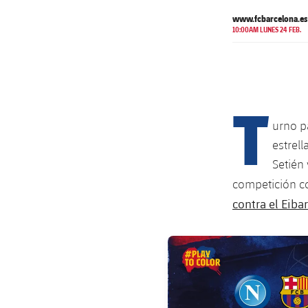
www.fcbarcelona.es
10:00AM LUNES 24 FEB.
T
urno p
estrel
Setién 
competición co
contra el Eibar
FC Barcelona club badge