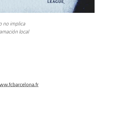
o no implica
ramación local
w.fcbarcelona.fr