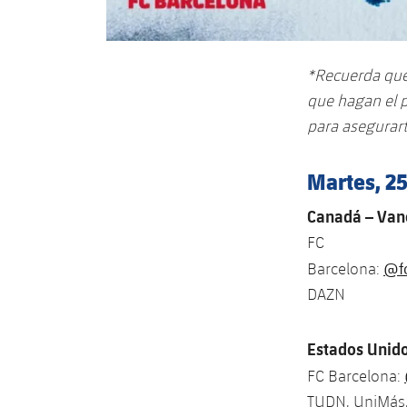
*Recuerda que 
que hagan el p
para asegurar
Martes, 25
Canadá – Vanc
FC
@f
Barcelona:
DAZN
Estados Unido
FC Barcelona:
TUDN, UniMás,