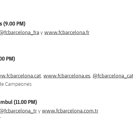
s (9.00 PM)
@fcbarcelona_fra
www.fcbarcelona.fr
y
.00 PM)
.fcbarcelona.cat
www.fcbarcelona.es
@fcbarcelona_ca
,
,
 de Campeones
ambul (11.00 PM)
@fcbarcelona_tr
www.fcbarcelona.com.tr
y
T