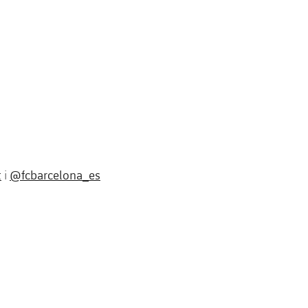
t
@fcbarcelona_es
i