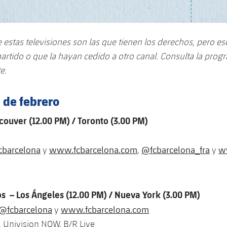
estas televisiones son las que tienen los derechos, pero es
artido o que la hayan cedido a otro canal. Consulta la prog
te.
 de febrero
ouver (12.00 PM) / Toronto (3.00 PM)
cbarcelona
www.fcbarcelona.com
@fcbarcelona_fra
ww
y
,
y
s – Los Ángeles (12.00 PM) / Nueva York (3.00 PM)
@fcbarcelona
www.fcbarcelona.com
y
 Univision NOW, B/R Live