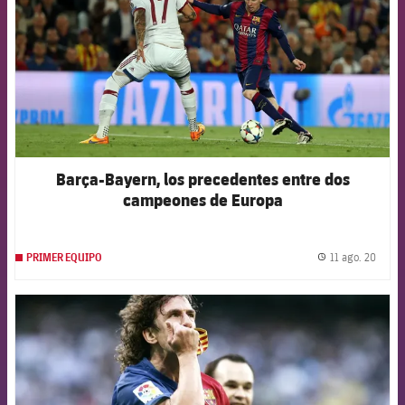
Barça-Bayern, los precedentes entre dos
campeones de Europa
11 ago. 20
PRIMER EQUIPO
label.
FCB Barcelona badge