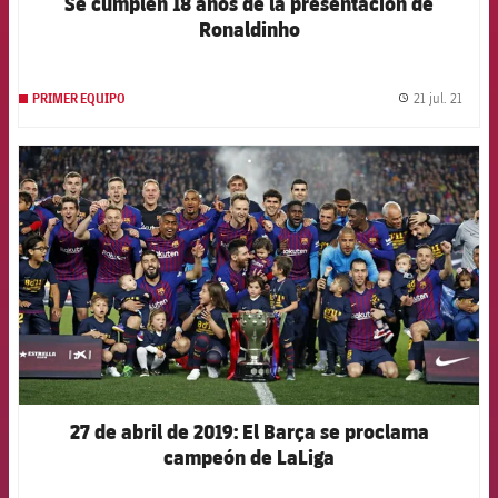
Se cumplen 18 años de la presentación de
Ronaldinho
21 jul. 21
PRIMER EQUIPO
label.
FCB Barcelona badge
27 de abril de 2019: El Barça se proclama
campeón de LaLiga