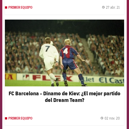
27 abr. 21
PRIMER EQUIPO
label.
FCB Barcelona badge
FC Barcelona - Dinamo de Kiev: ¿El mejor partido
del Dream Team?
02 nov. 20
PRIMER EQUIPO
label.