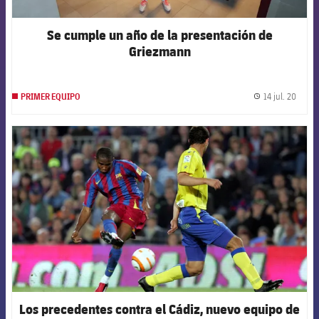
Se cumple un año de la presentación de
Griezmann
14 jul. 20
PRIMER EQUIPO
label.
FCB Barcelona badge
Los precedentes contra el Cádiz, nuevo equipo de