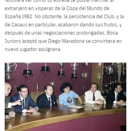
Jugadores
Noticias
extranjero en vísperas de la Copa del Mundo de
Apúntate a las amateurs
plusicon
más
España 1982. No obstante, la persistencia del Club, y la
Calendario
Voleibol masculino
Apúntate a las amateurs
de Casaus en particular, acabaron dando sus frutos, y
PLUSICON
MÁS
después de unas negociaciones prolongadas, Boca
Resultados
Voleibol femenino
Carnet de las Secciones Amateurs
League of Legends
Juniors aceptó que Diego Maradona se convirtiera en
nuevo jugador azulgrana.
Clasificaciones
VALORANT Rising
Fotos
VALORANT Game Changers
eFootball