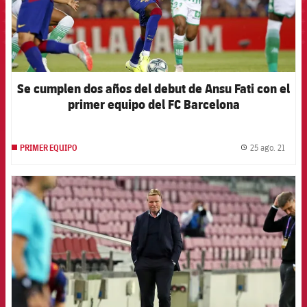
Se cumplen dos años del debut de Ansu Fati con el
primer equipo del FC Barcelona
25 ago. 21
PRIMER EQUIPO
label.
FCB Barcelona badge