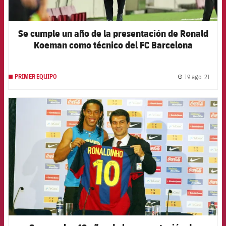
Se cumple un año de la presentación de Ronald
Koeman como técnico del FC Barcelona
19 ago. 21
PRIMER EQUIPO
label.
FCB Barcelona badge