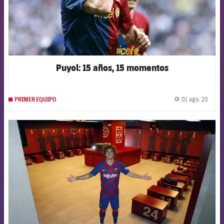
Puyol: 15 años, 15 momentos
01 ago. 20
PRIMER EQUIPO
label.
FCB Barcelona badge