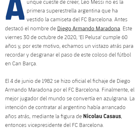
A
Calendario
unque cueste de creer, Leo Messi no es la
Campus Verano
Base
primera superestrella argentina que ha
SUB13
SUB13 B
Entradas
Barça Atlètic
vestido la camiseta del FC Barcelona. Antes
plusicon
más
PLUSICON
MÁS
Diego Armando Maradona
SUB12
destacó el nombre de
. Este
SUB12 C
Gameday Shows
Junior
Primer Equipo
Instalaciones
viernes 30 de octubre de 2020, 'El Pelusa' cumple 60
plusicon
más
SUB11 A
SUB11 C
años y, por este motivo, echamos un vistazo atrás para
Resultados
Cadete A
Actualidad
Barça Atlètic
Spotify Camp Nou
recordar y desgranar el paso de este coloso del fútbol
plusicon
más
SUB11 B
en Can Barça.
Clasificación
Cadete B
Calendario
Actualidad
Palau Blaugrana
Base
plusicon
más
SUB10 A
Jugadores
El 4 de junio de 1982 se hizo oficial el fichaje de Diego
Infantil A
Entradas
Calendario
Estadi Johan Cruyff
Actualidad
Armando Maradona por el FC Barcelona. Finalmente, el
SUB10 B
PLUSICON
MÁS
Fotos
Infantil B
mejor jugador del mundo se convertía en azulgrana. La
Resultados
Resultados
Juvenil
Barça Cafe
Primer equipo
SUB9 A
intención de contratar al argentino había arrancado
plusicon
más
plusicon
más
Historia
Mini
Clasificaciones
Nicolau Casaus
años atrás, mediante la figura de
,
Clasificaciones
Cadete A
Ciutat Esportiva
Actualidad
SUB9 B
Barça Atlètic
plusicon
más
entonces vicepresidente del FC Barcelona.
Servicios
Palmarés
plusicon
más
Jugadores
Jugadores
Cadete B
Calendario
SUB8 A
La Masia
Actualidad
Base