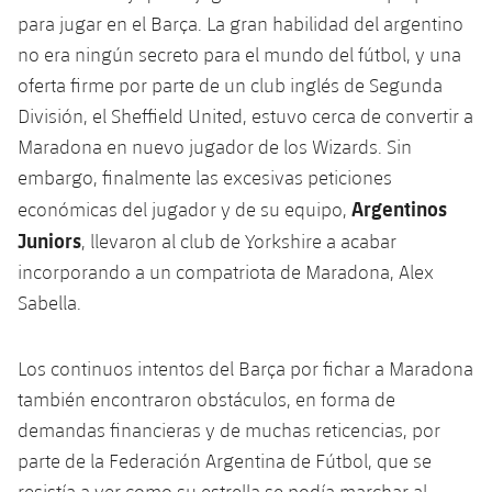
Jugadores
Clasificaciones
para jugar en el Barça. La gran habilidad del argentino
Juvenil
Noticias
Atletismo
plusicon
más
no era ningún secreto para el mundo del fútbol, y una
Fotos
Infantil
oferta firme por parte de un club inglés de Segunda
Actualidad
Baloncesto en silla de ruedas
plusicon
más
División, el Sheffield United, estuvo cerca de convertir a
Historia
Alevín
Maradona en nuevo jugador de los Wizards. Sin
Masculino
Actualidad
Hockey sobre hielo
plusicon
más
embargo, finalmente las excesivas peticiones
Palmarés
Femenino
Argentinos
económicas del jugador y de su equipo,
Jugadores
Actualidad
Hockey hierba
plusicon
más
Juniors
, llevaron al club de Yorkshire a acabar
Agenda
Calendario
incorporando a un compatriota de Maradona, Alex
Jugadores
Noticias
Patinaje artístico
plusicon
más
Sabella.
Resultados
Calendario
Hockey Hierba Masculino
Escuela de Patinaje
Actualidad
Los continuos intentos del Barça por fichar a Maradona
Clasificaciones
Resultados
Hockey Hierba Femenino
Plantilla
también encontraron obstáculos, en forma de
Rugby
plusicon
más
demandas financieras y de muchas reticencias, por
Clasificaciones
Agenda
Actualidad
parte de la Federación Argentina de Fútbol, que se
Voleibol
plusicon
más
resistía a ver como su estrella se podía marchar al