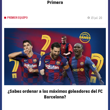
Primera
13 jul. 20
PRIMER EQUIPO
label.
FCB Barcelona badge
¿Sabes ordenar a los máximos goleadores del FC
Barcelona?
FORÇA BARÇA
11,571
label.aria.fire
Força Barça
label.aria.forcabarca