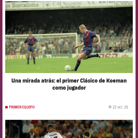
FCB Barcelona badge
Una mirada atrás: el primer Clásico de Koeman
como jugador
22 oct. 20
PRIMER EQUIPO
label.
FCB Barcelona badge