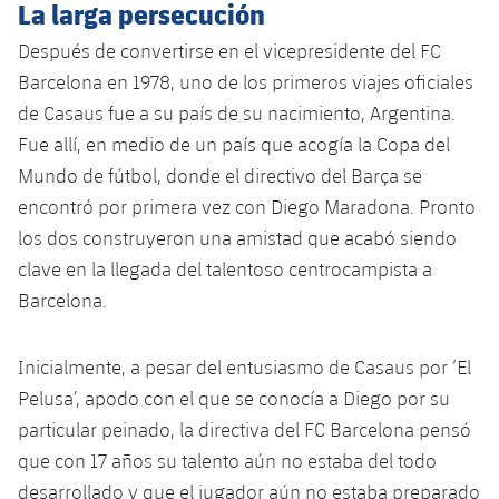
La larga persecución
plusicon
más
Servicios Médicos
Acreditaciones
Fotos
Fotos
Infantil A
Entradas
SUB8 B
Después de convertirse en el vicepresidente del FC
Calendario
Campus Verano
Actualidad
Accesibilidad
Historia
Instalaciones
Barcelona en 1978, uno de los primeros viajes oficiales
Infantil B
Resultados
Resultados
de Casaus fue a su país de su nacimiento, Argentina.
Juvenil
PLUSICON
MÁS
Palmarés
Fue allí, en medio de un país que acogía la Copa del
Clasificaciones
Jugadores
Cadete
Primer equipo
Mundo de fútbol, donde el directivo del Barça se
plusicon
más
encontró por primera vez con Diego Maradona. Pronto
Jugadors
Clasificaciones
Infantil
Actualidad
Barça Atlètic
los dos construyeron una amistad que acabó siendo
plusicon
más
Fotos
clave en la llegada del talentoso centrocampista a
Alevín
Calendario
Actualidad
Base
Barcelona.
plusicon
más
Palmarés
Entradas
Calendario
Campus Verano
Actualidad
Inicialmente, a pesar del entusiasmo de Casaus por ‘El
Historia
Pelusa’, apodo con el que se conocía a Diego por su
Resultados
Resultados
Barça C
particular peinado, la directiva del FC Barcelona pensó
PLUSICON
MÁS
Clasificaciones
que con 17 años su talento aún no estaba del todo
Jugadores
Junior
Información general
plusicon
más
desarrollado y que el jugador aún no estaba preparado