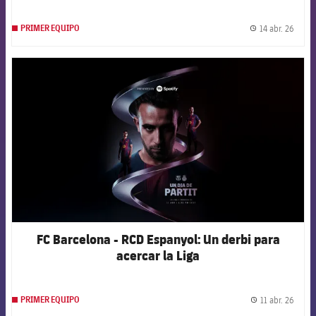
14 abr. 26
PRIMER EQUIPO
label.
FCB Barcelona badge
FC Barcelona - RCD Espanyol: Un derbi para
acercar la Liga
11 abr. 26
PRIMER EQUIPO
label.