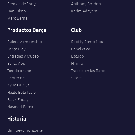
Frenkie de Jong
Anthony Gordon
Dani Olmo
Karim Adeyemi
Marc Bernal
Productos Barça
Club
Culers Membership
Spotify Camp Nou
Barça Play
Canal ético
Entradas y Museo
Escudo
Barça App
Himno
Tienda online
Trabaja en las Barça
Centro de
Stores
Ayuda/FAQs
Hazte Beta Tester
Black Friday
Navidad Barça
Historia
Un nuevo horizonte