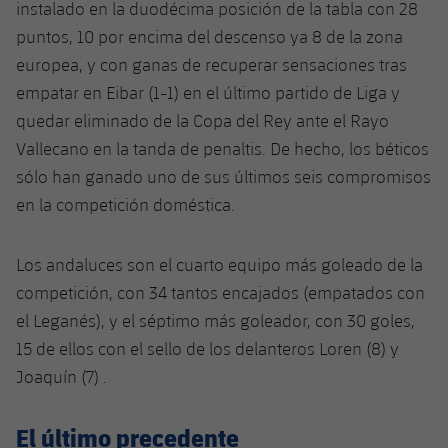
instalado en la duodécima posición de la tabla con 28
Jugadores
Clasificaciones
Juvenil
Noticias
Atletismo
puntos, 10 por encima del descenso ya 8 de la zona
plusicon
más
Fotos
europea, y con ganas de recuperar sensaciones tras
Infantil
Actualidad
Baloncesto en silla de ruedas
empatar en Eibar (1-1) en el último partido de Liga y
plusicon
más
Historia
quedar eliminado de la Copa del Rey ante el Rayo
Alevín
Masculino
Actualidad
Hockey sobre hielo
Vallecano en la tanda de penaltis. De hecho, los béticos
plusicon
más
Palmarés
sólo han ganado uno de sus últimos seis compromisos
Femenino
Jugadores
Actualidad
Hockey hierba
en la competición doméstica.
plusicon
más
Agenda
Calendario
Jugadores
Noticias
Patinaje artístico
Los andaluces son el cuarto equipo más goleado de la
plusicon
más
competición, con 34 tantos encajados (empatados con
Resultados
Calendario
Hockey Hierba Masculino
Escuela de Patinaje
Actualidad
el Leganés), y el séptimo más goleador, con 30 goles,
Clasificaciones
15 de ellos con el sello de los delanteros Loren (8) y
Resultados
Hockey Hierba Femenino
Plantilla
Rugby
plusicon
más
Joaquín (7) .
Clasificaciones
Agenda
Actualidad
Voleibol
plusicon
más
El último precedente