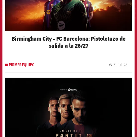
Birmingham City - FC Barcelona: Pistoletazo de
salida a la 26/27
31 jul. 26
PRIMER EQUIPO
label.
FCB Barcelona badge