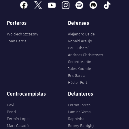
facebook
x
youtube
instagram
spotify
discord
tiktok
Porteros
Defensas
Wojciech Szczęsny
Alejandro Balde
Joan Garcia
Ronald Araujo
Pau Cubarsí
Andreas Christensen
Gerard Martín
Jules Kounde
Eric García
Héctor Fort
Centrocampistas
Delanteros
Gavi
Ferran Torres
Pedri
Lamine Yamal
Fermín López
Raphinha
Marc Casadó
Roony Bardghji