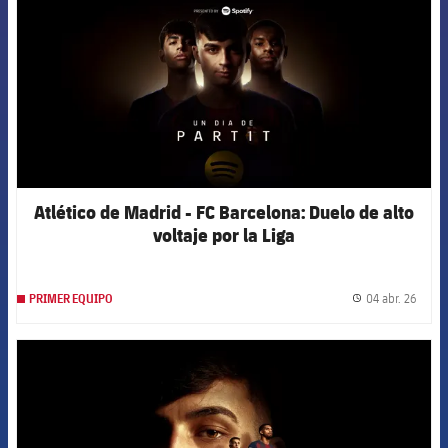
Atlético de Madrid - FC Barcelona: Duelo de alto
voltaje por la Liga
04 abr. 26
PRIMER EQUIPO
label.
FCB Barcelona badge