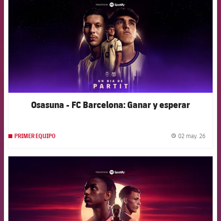
Osasuna - FC Barcelona: Ganar y esperar
02 may. 26
PRIMER EQUIPO
label.
FCB Barcelona badge