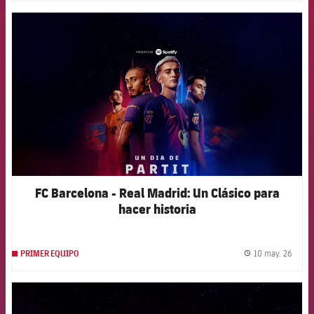
FCB Barcelona badge
FC Barcelona - Real Madrid: Un Clásico para
hacer historia
10 may. 26
PRIMER EQUIPO
label.
FCB Barcelona badge