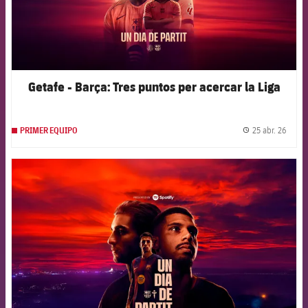
Getafe - Barça: Tres puntos per acercar la Liga
25 abr. 26
PRIMER EQUIPO
label.
FCB Barcelona badge