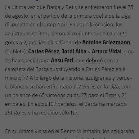
Jugadores
La última vez que Barça y Betis se enfrentaron fue el 25
Noticias
Apúntate a las amateurs
plusicon
más
de agosto, en el partido de la primera vuelta de la Liga
Calendario
Voleibol masculino
disputado en el Camp Nou. En aquella ocasión, los
Apúntate a las amateurs
PLUSICON
MÁS
5
azulgranas se impusieron al conjunto andaluz por
Resultados
Voleibol femenino
Carnet de las Secciones Amateurs
League of Legends
Antoine Griezmann
goles a 2
, gracias a las dianas de
Carles
Pérez
Jordi Alba
Arturo Vidal
(doblete),
,
y
. Una
Clasificaciones
VALORANT Rising
Ansu Fati
debutó
fecha especial para
, que
con la
Fotos
camiseta del Barça sustituyendo a Carles Pérez en el
VALORANT Game Changers
minuto 77. A lo largo de la historia, azulgranas y verde-
y-blancos se han enfrentado 107 veces en la Liga, con
eFootball
un balance de 65 victorias culés, 23 para el Betis y 21
empates. En estos 107 partidos, el Barça ha marcado
251 goles y ha recibido sólo 117.
En su última visita en el Benito Villamarín, los azulgrana