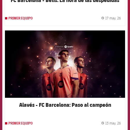
17 may. 26
PRIMER EQUIPO
label.
FCB Barcelona badge
Alavés - FC Barcelona: Paso al campeón
13 may. 26
PRIMER EQUIPO
label.