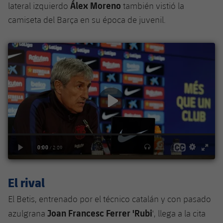
plusicon
más
Álex Moreno
Servicios Médicos
lateral izquierdo
también vistió la
Acreditaciones
Fotos
Fotos
Infantil A
camiseta del Barça en su época de juvenil.
Entradas
SUB8 B
Calendario
Campus Verano
Actualidad
Accesibilidad
Historia
Instalaciones
Infantil B
Resultados
Resultados
Juvenil
PLUSICON
MÁS
Palmarés
Clasificaciones
Jugadores
Cadete
Primer equipo
plusicon
más
Jugadors
Clasificaciones
Infantil
Actualidad
Barça Atlètic
plusicon
más
Fotos
Alevín
Calendario
Actualidad
Base
plusicon
más
Palmarés
Entradas
Calendario
Campus Verano
Actualidad
Historia
Resultados
El rival
Resultados
Barça C
PLUSICON
MÁS
El Betis, entrenado por el técnico catalán y con pasado
Clasificaciones
Jugadores
Junior
Joan Francesc Ferrer 'Rubi
Información general
azulgrana
', llega a la cita
plusicon
más