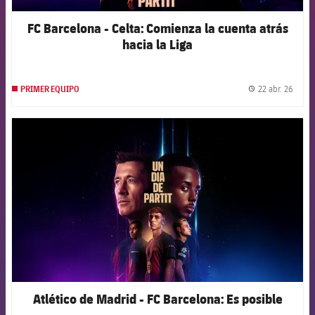
FC Barcelona - Celta: Comienza la cuenta atrás
hacia la Liga
22 abr. 26
PRIMER EQUIPO
label.
FCB Barcelona badge
Atlético de Madrid - FC Barcelona: Es posible