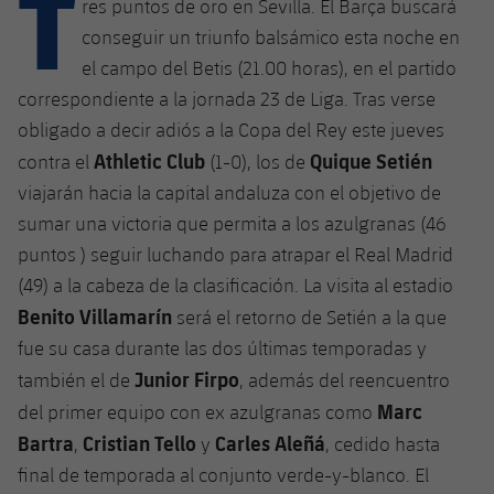
T
Calendario
res puntos de oro en Sevilla. El Barça buscará
Campus Verano
Base
conseguir un triunfo balsámico esta noche en
SUB13
SUB13 B
Entradas
Barça Atlètic
el campo del Betis (21.00 horas), en el partido
plusicon
más
PLUSICON
MÁS
correspondiente a la jornada 23 de Liga. Tras verse
SUB12
SUB12 C
Gameday Shows
Junior
Primer Equipo
obligado a decir adiós a la Copa del Rey este jueves
Instalaciones
plusicon
más
SUB11 A
Athletic Club
Quique Setién
SUB11 C
contra el
(1-0), los de
Resultados
Cadete A
Actualidad
Barça Atlètic
Spotify Camp Nou
viajarán hacia la capital andaluza con el objetivo de
plusicon
más
SUB11 B
sumar una victoria que permita a los azulgranas (46
Clasificación
Cadete B
Calendario
Actualidad
Palau Blaugrana
Base
puntos ) seguir luchando para atrapar el Real Madrid
plusicon
más
SUB10 A
Jugadores
(49) a la cabeza de la clasificación. La visita al estadio
Infantil A
Entradas
Calendario
Estadi Johan Cruyff
Actualidad
Benito Villamarín
será el retorno de Setién a la que
SUB10 B
PLUSICON
MÁS
Fotos
Infantil B
fue su casa durante las dos últimas temporadas y
Resultados
Resultados
Juvenil
Barça Cafe
Primer equipo
SUB9 A
Junior Firpo
plusicon
más
también el de
, además del reencuentro
plusicon
más
Historia
Mini
Clasificaciones
Marc
del primer equipo con ex azulgranas como
Clasificaciones
Cadete A
Ciutat Esportiva
Actualidad
SUB9 B
Barça Atlètic
plusicon
más
Bartra
Cristian Tello
Carles Aleñá
,
y
, cedido hasta
Servicios
Palmarés
plusicon
más
Jugadores
Jugadores
Cadete B
final de temporada al conjunto verde-y-blanco. El
Calendario
SUB8 A
La Masia
Actualidad
Base