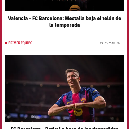
Valencia - FC Barcelona: Mestalla baja el telón de
la temporada
23 may. 26
PRIMER EQUIPO
label.
FCB Barcelona badge
FC Barcelona - Betis: La hora de las despedidas