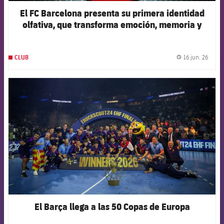
El FC Barcelona presenta su primera identidad
olfativa, que transforma emoción, memoria y
tecnología en aroma
16 jun. 26
CLUB
label.
FCB Barcelona badge
El Barça llega a las 50 Copas de Europa