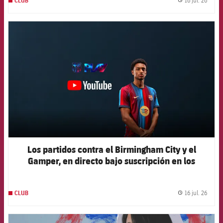
16 jul. 26
CLUB
label.
FCB Barcelona badge
Los partidos contra el Birmingham City y el
Gamper, en directo bajo suscripción en los
canales oficiales del Club
16 jul. 26
CLUB
label.
FCB Barcelona badge