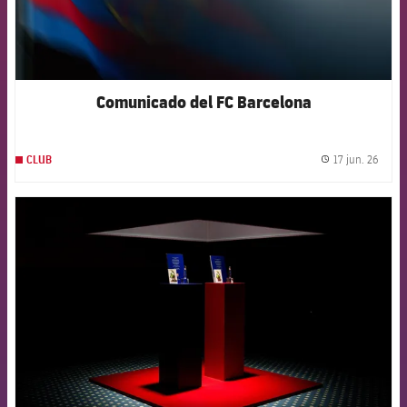
Comunicado del FC Barcelona
17 jun. 26
CLUB
label.
FCB Barcelona badge