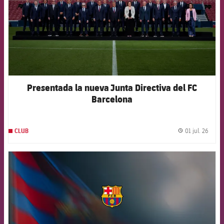
Presentada la nueva Junta Directiva del FC
Barcelona
01 jul. 26
CLUB
label.
FCB Barcelona badge