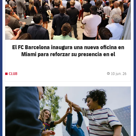
El FC Barcelona inaugura una nueva oficina en
Miami para reforzar su presencia en el
continente americano
10 jun. 26
CLUB
label.
FCB Barcelona badge