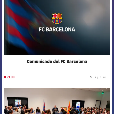
Comunicado del FC Barcelona
12 jun. 26
CLUB
label.
FCB Barcelona badge