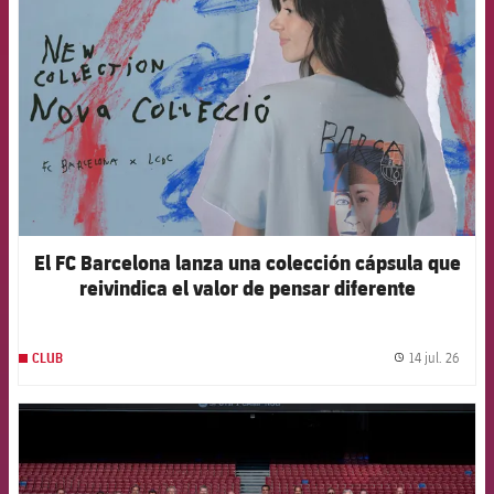
El FC Barcelona lanza una colección cápsula que
reivindica el valor de pensar diferente
14 jul. 26
CLUB
label.
FCB Barcelona badge