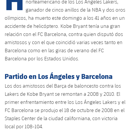
Calendario
norteamericano de los Los Angeles Lakers,
Campus Verano
Base
ganador de cinco anillos de la NBA y dos oros
SUB13
SUB13 B
Entradas
Barça Atlètic
olímpicos, ha muerto este domingo a los 41 años en un
plusicon
más
PLUSICON
MÁS
accidente de helicóptero. Kobe Bryant tenía una gran
SUB12
SUB12 C
Gameday Shows
Junior
Primer Equipo
relación con el FC Barcelona, contra quien disputó dos
Instalaciones
plusicon
más
SUB11 A
amistosos y con el que coincidió varias veces tanto en
SUB11 C
Resultados
Cadete A
Actualidad
Barça Atlètic
Spotify Camp Nou
Barcelona como en las giras de verano del FC
plusicon
más
SUB11 B
Barcelona por los Estados Unidos.
Clasificación
Cadete B
Calendario
Actualidad
Palau Blaugrana
Base
plusicon
más
SUB10 A
Jugadores
Partido en Los Ángeles y Barcelona
Infantil A
Entradas
Calendario
Estadi Johan Cruyff
Actualidad
SUB10 B
Los dos amistosos del Barça de baloncesto contra los
PLUSICON
MÁS
Fotos
Infantil B
Resultados
Lakers de Kobe Bryant se remontan a 2008 y 2010. El
Resultados
Juvenil
Barça Cafe
Primer equipo
SUB9 A
plusicon
más
primer enfrentamiento entre los Los Ángeles Lakers y el
plusicon
más
Historia
Mini
Clasificaciones
Clasificaciones
FC Barcelona se produjo el 18 de octubre de 2008 en el
Cadete A
Ciutat Esportiva
Actualidad
SUB9 B
Barça Atlètic
plusicon
más
Servicios
Palmarés
Staples Center de la ciudad californiana, con victoria
plusicon
más
Jugadores
Jugadores
Cadete B
local por 108-104.
Calendario
SUB8 A
La Masia
Actualidad
Base