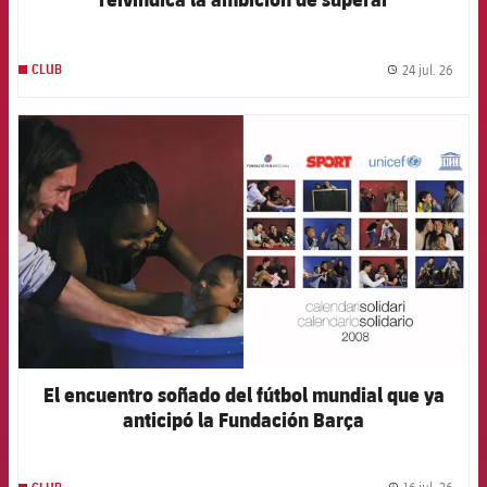
constantemente los propios límites
24 jul. 26
CLUB
label.
FCB Barcelona badge
El encuentro soñado del fútbol mundial que ya
anticipó la Fundación Barça