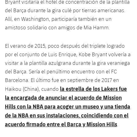
Bryant visitaría el hotel de concentración de la plantilla
Jugadores
Clasificaciones
Juvenil
Noticias
del Barça durante la gira culé por tierras americanas.
Atletismo
plusicon
más
Allí, en Washington, participaría también en un
Fotos
Infantil
Actualidad
amistoso solidario con amigos de Mia Hamm.
Baloncesto en silla de ruedas
plusicon
más
Historia
Alevín
Masculino
Actualidad
Hockey sobre hielo
El verano de 2015, poco después del triplete logrado
plusicon
más
Palmarés
por el conjunto de Luis Enrique, Kobe Bryant volvería a
Femenino
Jugadores
Actualidad
Hockey hierba
visitar a la plantilla azulgrana durante la gira veraniega
plusicon
más
del Barça. Sería el penúltimo encuentro con el FC
Agenda
Calendario
Jugadores
Noticias
Patinaje artístico
Barcelona. El último fue en septiembre de 2017 en
plusicon
más
la estrella de los Lakers fue
Haikou (China), cuando
Resultados
Calendario
Hockey Hierba Masculino
Escuela de Patinaje
Actualidad
la encargada de anunciar el acuerdo de Mission
Clasificaciones
Hills con la NBA para acoger un museo y una tienda
Resultados
Hockey Hierba Femenino
Plantilla
Rugby
plusicon
más
de la NBA en sus instalaciones, coincidiendo con el
Clasificaciones
acuerdo firmado entre el Barça y Mission Hills
.
Agenda
Actualidad
Voleibol
plusicon
más