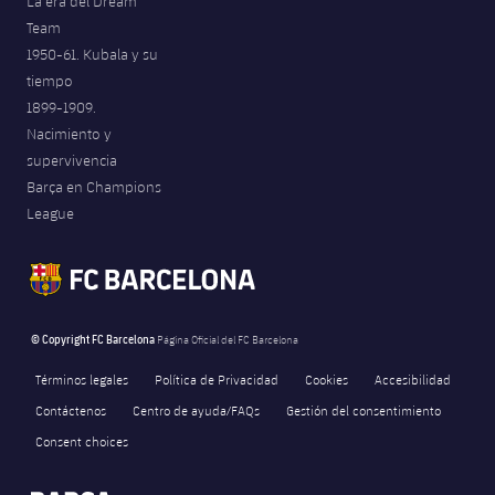
La era del Dream
Team
1950-61. Kubala y su
tiempo
1899-1909.
Nacimiento y
supervivencia
Barça en Champions
League
© Copyright FC Barcelona
Página Oficial del FC Barcelona
Términos legales
Política de Privacidad
Cookies
Accesibilidad
Contáctenos
Centro de ayuda/FAQs
Gestión del consentimiento
Consent choices
FORÇA BARÇA