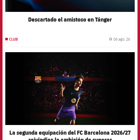
Descartado el amistoso en Tánger
06 ago. 26
CLUB
label.
FCB Barcelona badge
La segunda equipación del FC Barcelona 2026/27
reivindica la ambición de superar