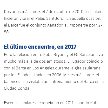
plusicon
más
Servicios Médicos
Acreditaciones
Fotos
Fotos
Infantil A
Entradas
SUB8 B
Calendario
Dos años más tarde, el 7 de octubre de 2010, los Lakers
Campus Verano
Actualidad
Accesibilidad
Historia
Instalaciones
hicieron vibrar el Palau Sant Jordi. En aquella ocasión,
Infantil B
Resultados
Resultados
Juvenil
el Barça fue el conjunto ganador, al imponerse por 92-
PLUSICON
MÁS
Palmarés
88.
Clasificaciones
Jugadores
Cadete
Primer equipo
plusicon
más
El último encuentro, en 2017
Jugadors
Clasificaciones
Infantil
Actualidad
Barça Atlètic
plusicon
más
Pero la relación entre Kobe Bryant y el FC Barcelona va
Fotos
Alevín
mucho más allá de dos amistosos. El jugador coincidió
Calendario
Actualidad
Base
plusicon
más
con el Barça en Los Ángeles durante la gira azulgrana
Palmarés
por los Estados Unidos en 2006. Meses más tarde, el
Entradas
Calendario
Campus Verano
Actualidad
baloncestista visitaba un entrenamiento del Barça en la
Historia
Resultados
Ciudad Condal.
Resultados
Barça C
PLUSICON
MÁS
Clasificaciones
Jugadores
Junior
Escenas similares se repetirían en 2011, cuando Kobe
Información general
plusicon
más