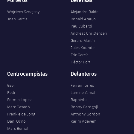
Wojciech Szczęsny
Alejandro Balde
Joan Garcia
Ronald Araujo
Pau Cubarsí
Andreas Christensen
Gerard Martín
Jules Kounde
Eric García
Héctor Fort
Centrocampistas
Delanteros
Gavi
Ferran Torres
Pedri
Lamine Yamal
Fermín López
Raphinha
Marc Casadó
Roony Bardghji
Frenkie de Jong
Anthony Gordon
Dani Olmo
Karim Adeyemi
Marc Bernal