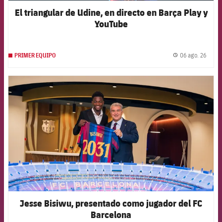
El triangular de Udine, en directo en Barça Play y
YouTube
06 ago. 26
PRIMER EQUIPO
label.
FCB Barcelona badge
Jesse Bisiwu, presentado como jugador del FC
Barcelona