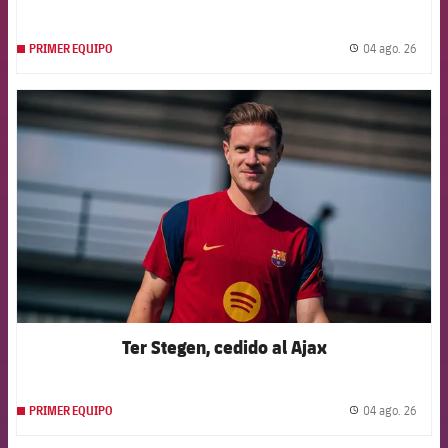
04 ago. 26
PRIMER EQUIPO
label.
FCB Barcelona badge
Ter Stegen, cedido al Ajax
04 ago. 26
PRIMER EQUIPO
label.