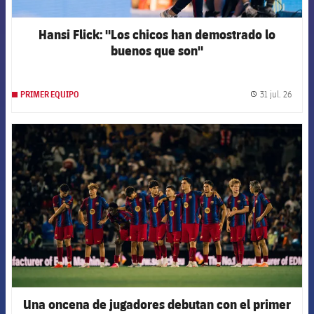
Hansi Flick: "Los chicos han demostrado lo
buenos que son"
31 jul. 26
PRIMER EQUIPO
label.
FCB Barcelona badge
Una oncena de jugadores debutan con el primer