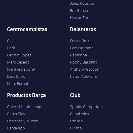
Jules Kounde
Eric García
Héctor Fort
Centrocampistas
Delanteros
Gavi
Ferran Torres
Pedri
Lamine Yamal
Fermín López
Raphinha
Marc Casadó
Roony Bardghji
Frenkie de Jong
Anthony Gordon
Dani Olmo
Karim Adeyemi
Marc Bernal
Productos Barça
Club
Culers Membership
Spotify Camp Nou
Barça Play
Canal ético
Entradas y Museo
Escudo
Barça App
Himno