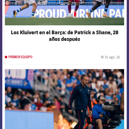
Los Kluivert en el Barça: de Patrick a Shane, 28
años después
01 ago. 26
PRIMER EQUIPO
label.
FCB Barcelona badge