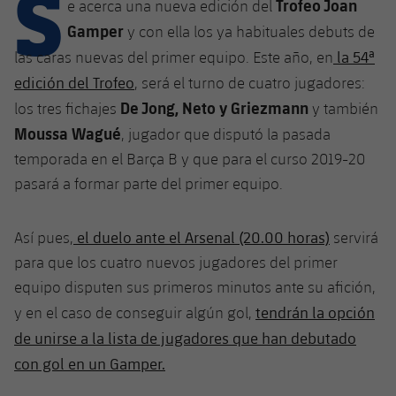
S
Calendario
Trofeo Joan
e acerca una nueva edición del
Campus Verano
Base
Gamper
y con ella los ya habituales debuts de
SUB13
SUB13 B
Entradas
Barça Atlètic
la 54ª
las caras nuevas del primer equipo. Este año, en
plusicon
más
PLUSICON
MÁS
SUB12
edición del Trofeo
, será el turno de cuatro jugadores:
SUB12 C
Gameday Shows
Junior
Primer Equipo
Instalaciones
De Jong, Neto y Griezmann
los tres fichajes
y también
plusicon
más
SUB11 A
SUB11 C
Moussa Wagué
, jugador que disputó la pasada
Resultados
Cadete A
Actualidad
Barça Atlètic
Spotify Camp Nou
plusicon
más
temporada en el Barça B y que para el curso 2019-20
SUB11 B
Clasificación
pasará a formar parte del primer equipo.
Cadete B
Calendario
Actualidad
Palau Blaugrana
Base
plusicon
más
SUB10 A
Jugadores
Infantil A
el duelo ante el Arsenal (20.00 horas)
Entradas
Así pues,
servirá
Calendario
Estadi Johan Cruyff
Actualidad
SUB10 B
para que los cuatro nuevos jugadores del primer
PLUSICON
MÁS
Fotos
Infantil B
Resultados
Resultados
equipo disputen sus primeros minutos ante su afición,
Juvenil
Barça Cafe
Primer equipo
SUB9 A
plusicon
más
tendrán la opción
plusicon
más
y en el caso de conseguir algún gol,
Historia
Mini
Clasificaciones
Clasificaciones
Cadete A
de unirse a la lista de jugadores que han debutado
Ciutat Esportiva
Actualidad
SUB9 B
Barça Atlètic
plusicon
más
Servicios
Palmarés
con gol en un Gamper.
plusicon
más
Jugadores
Jugadores
Cadete B
Calendario
SUB8 A
La Masia
Actualidad
Base