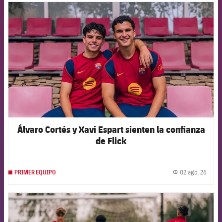
FCB Barcelona badge
Álvaro Cortés y Xavi Espart sienten la confianza
de Flick
02 ago. 26
PRIMER EQUIPO
label.
FCB Barcelona badge