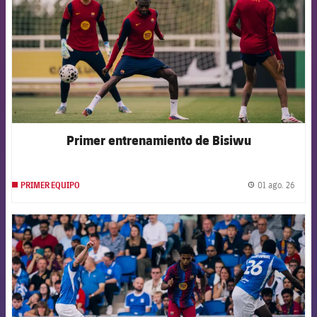
Primer entrenamiento de Bisiwu
01 ago. 26
PRIMER EQUIPO
label.
FCB Barcelona badge