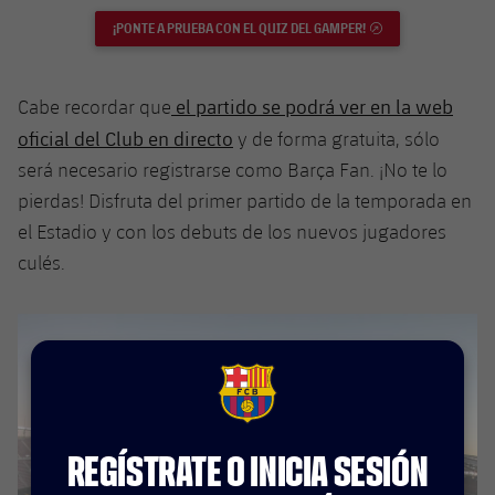
plusicon
más
Servicios Médicos
Acreditaciones
Fotos
Fotos
¡PONTE A PRUEBA CON EL QUIZ DEL GAMPER!
ENLACE EXTERNO
Infantil A
Entradas
SUB8 B
Calendario
Campus Verano
Actualidad
Accesibilidad
Historia
Instalaciones
Infantil B
Resultados
el partido se podrá ver en la web
Resultados
Cabe recordar que
Juvenil
PLUSICON
MÁS
Palmarés
oficial del Club en directo
y de forma gratuita, sólo
Clasificaciones
Jugadores
Cadete
será necesario registrarse como Barça Fan. ¡No te lo
Primer equipo
plusicon
más
pierdas! Disfruta del primer partido de la temporada en
Jugadors
Clasificaciones
Infantil
el Estadio y con los debuts de los nuevos jugadores
Actualidad
Barça Atlètic
plusicon
más
culés.
Fotos
Alevín
Calendario
Actualidad
Base
plusicon
más
Palmarés
Entradas
Calendario
Campus Verano
Actualidad
Historia
Resultados
Resultados
FCB Barcelona badge
Barça C
PLUSICON
MÁS
Clasificaciones
Jugadores
REGÍSTRATE O INICIA SESIÓN
Junior
Información general
plusicon
más