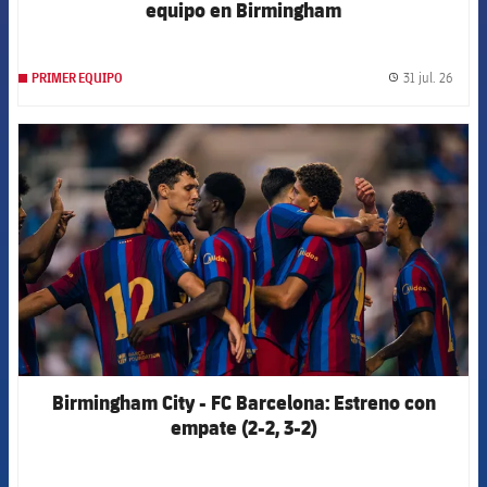
equipo en Birmingham
31 jul. 26
PRIMER EQUIPO
label.
FCB Barcelona badge
Birmingham City - FC Barcelona: Estreno con
empate (2-2, 3-2)