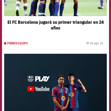
El FC Barcelona jugará su primer triangular en 24
años
06 ago. 26
PRIMER EQUIPO
label.
FCB Barcelona badge