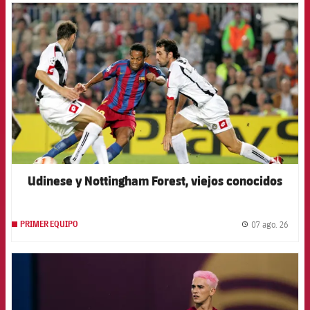
FCB Barcelona badge
Udinese y Nottingham Forest, viejos conocidos
07 ago. 26
PRIMER EQUIPO
label.
FCB Barcelona badge