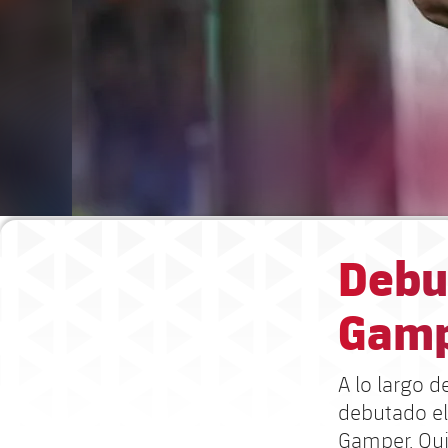
Debut
Gam
A lo largo d
debutado el
Gamper. Qui