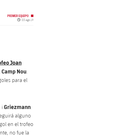
PRIMER EQUIPO
Fecha de publicación
03 ago 19
ofeo Joan
Camp Nou
l
.
oles para el
o
Griezmann
i
.
seguirá alguno
ol en el trofeo
te, no fue la