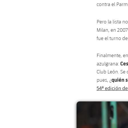
contra el Parm
Pero la lista n
Milan, en 200
fue el turno d
Finalmente, en
Ce
azulgrana:
Club León. Se c
quién 
pues, ¿
54ª edición d