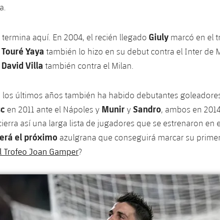
a.
Giuly
o termina aquí. En 2004, el recién llegado
marcó en el tr
Touré Yaya
7
también lo hizo en su debut contra el Inter de 
David Villa
e
también contra el Milan.
 los últimos años también ha habido debutantes goleadores 
sc
Munir
Sandro
en 2011 ante el Nápoles y
y
, ambos en 2014,
ierra así una larga lista de jugadores que se estrenaron en e
será el próximo
azulgrana que conseguirá marcar su primer
el Trofeo Joan Gamper
?