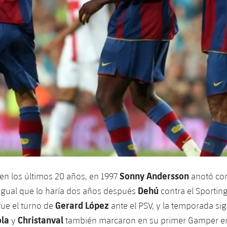
Sonny Andersson
 en los últimos 20 años, en 1997
anotó con
Dehú
igual que lo haría dos años después
contra el Sporting
Gerard López
fue el turno de
ante el PSV, y la temporada sig
ola
Christanval
y
también marcaron en su primer Gamper en