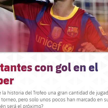
antes con gol en el
per
e la historia del Trofeo una gran cantidad de jug
 torneo, pero solo unos pocos han marcado en s
én será el próximo?