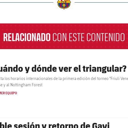
a
RELACIONADO
CON ESTE CONTENIDO
uándo y dónde ver el triangular?
ta los horarios internacionales de la primera edición del torneo "Friuli Vene
e y al Nottingham Forest
MER EQUIPO
ble sesión y retorno de Gavi