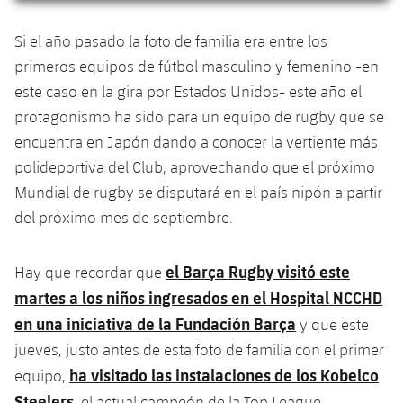
plusicon
más
Servicios Médicos
Acreditaciones
Fotos
Fotos
Infantil A
Entradas
SUB8 B
Si el año pasado la foto de familia era entre los
Calendario
Campus Verano
Actualidad
Accesibilidad
Historia
Instalaciones
primeros equipos de fútbol masculino y femenino -en
Infantil B
Resultados
Resultados
este caso en la gira por Estados Unidos- este año el
Juvenil
PLUSICON
MÁS
Palmarés
protagonismo ha sido para un equipo de rugby que se
Clasificaciones
Jugadores
Cadete
Primer equipo
encuentra en Japón dando a conocer la vertiente más
plusicon
más
polideportiva del Club, aprovechando que el próximo
Jugadors
Clasificaciones
Infantil
Actualidad
Barça Atlètic
Mundial de rugby se disputará en el país nipón a partir
plusicon
más
Fotos
del próximo mes de septiembre.
Alevín
Calendario
Actualidad
Base
plusicon
más
Palmarés
el Barça Rugby visitó este
Hay que recordar que
Entradas
Calendario
Campus Verano
Actualidad
martes a los niños ingresados ​​en el Hospital NCCHD
Historia
en una iniciativa de la Fundación Barça
Resultados
y que este
Resultados
Barça C
jueves, justo antes de esta foto de familia con el primer
PLUSICON
MÁS
Clasificaciones
ha visitado las instalaciones de los Kobelco
Jugadores
equipo,
Junior
Información general
plusicon
más
Steelers
, el actual campeón de la Top League