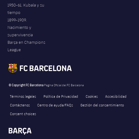
1950-61. Kubala y su
tiempo
1899-1909.
Nacimiento y
supervivencia
Barça en Champions
League
© Copyright FC Barcelona
Página Oficial del FC Barcelona
Términos legales
Política de Privacidad
Cookies
Accesibilidad
Contáctenos
Centro de ayuda/FAQs
Gestión del consentimiento
Consent choices
FORÇA BARÇA
324
label.aria.fire
Força Barça
label.aria.forcabarca