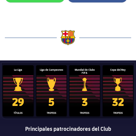
label.aria.barcelona
La Liga
Liga de Campeones
Mundial de Clubs
Copa del Rey
FIFA
Trofeo de La Liga
Trofeo de la Liga de Campeones
Trofeo del Mundial de Clube
Copa del 
29
5
3
32
TÍTULOS
TROFEOS
TROFEOS
TROFEOS
Principales patrocinadores del Club