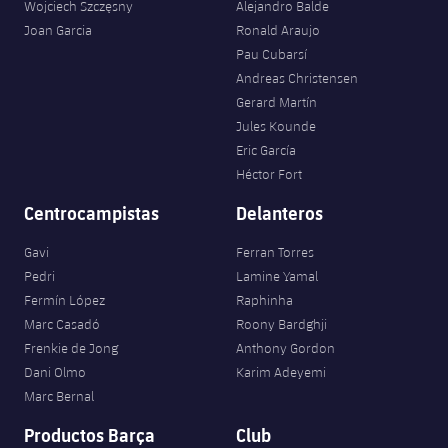
Wojciech Szczęsny
Alejandro Balde
Joan Garcia
Ronald Araujo
Pau Cubarsí
Andreas Christensen
Gerard Martín
Jules Kounde
Eric García
Héctor Fort
Centrocampistas
Delanteros
Gavi
Ferran Torres
Pedri
Lamine Yamal
Fermín López
Raphinha
Marc Casadó
Roony Bardghji
Frenkie de Jong
Anthony Gordon
Dani Olmo
Karim Adeyemi
Marc Bernal
Productos Barça
Club