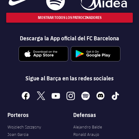
MOSTRAR TODOS LOS PATROCINADORES
Descarga la App oficial del FC Barcelona
Sigue al Barça en las redes sociales
facebook
x
youtube
instagram
spotify
discord
tiktok
Porteros
Defensas
Wojciech Szczęsny
Alejandro Balde
Joan Garcia
Ronald Araujo