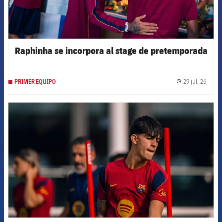
Raphinha se incorpora al stage de pretemporada
29 jul. 26
PRIMER EQUIPO
label.
FCB Barcelona badge