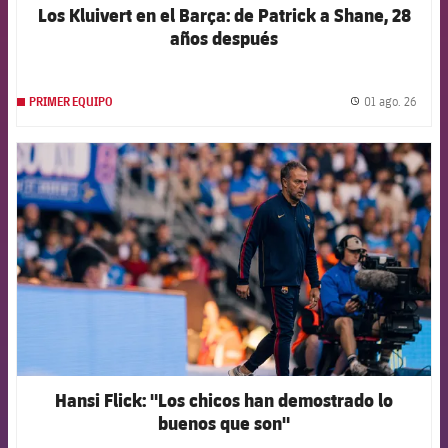
Los Kluivert en el Barça: de Patrick a Shane, 28
años después
01 ago. 26
PRIMER EQUIPO
label.
FCB Barcelona badge
Hansi Flick: "Los chicos han demostrado lo
buenos que son"