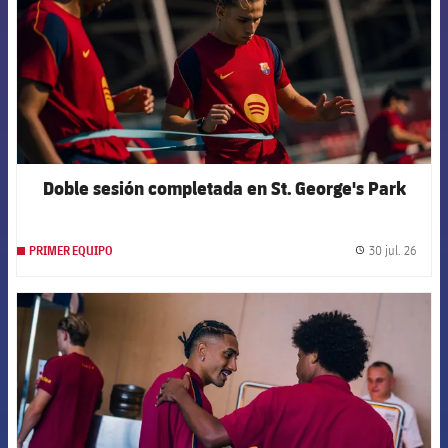
Doble sesión completada en St. George's Park
30 jul. 26
PRIMER EQUIPO
label.
FCB Barcelona badge