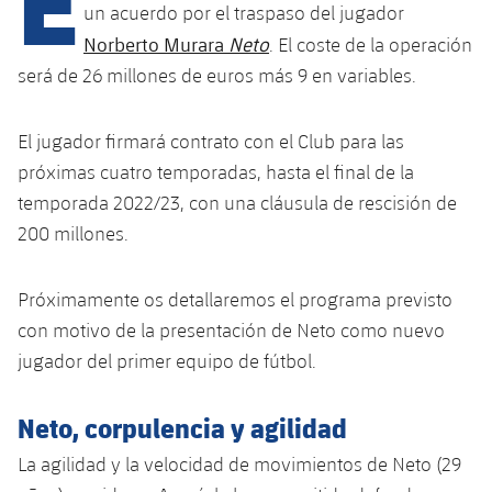
Calendario
Campus Verano
Base
un acuerdo por el traspaso del jugador
Norberto Murara
Neto
SUB13
. El coste de la operación
SUB13 B
Entradas
Barça Atlètic
plusicon
más
será de 26 millones de euros más 9 en variables.
PLUSICON
MÁS
SUB12
SUB12 C
Gameday Shows
Junior
Primer Equipo
Instalaciones
plusicon
más
El jugador firmará contrato con el Club para las
SUB11 A
SUB11 C
Resultados
próximas cuatro temporadas, hasta el final de la
Cadete A
Actualidad
Barça Atlètic
Spotify Camp Nou
plusicon
más
temporada 2022/23, con una cláusula de rescisión de
SUB11 B
Clasificación
Cadete B
200 millones.
Calendario
Actualidad
Palau Blaugrana
Base
plusicon
más
SUB10 A
Jugadores
Infantil A
Entradas
Próximamente os detallaremos el programa previsto
Calendario
Estadi Johan Cruyff
Actualidad
SUB10 B
PLUSICON
MÁS
con motivo de la presentación de Neto como nuevo
Fotos
Infantil B
Resultados
Resultados
jugador del primer equipo de fútbol.
Juvenil
Barça Cafe
Primer equipo
SUB9 A
plusicon
más
plusicon
más
Historia
Mini
Clasificaciones
Clasificaciones
Cadete A
Neto, corpulencia y agilidad
Ciutat Esportiva
Actualidad
SUB9 B
Barça Atlètic
plusicon
más
Servicios
Palmarés
plusicon
más
Jugadores
La agilidad y la velocidad de movimientos de Neto (29
Jugadores
Cadete B
Calendario
SUB8 A
La Masia
Actualidad
Base