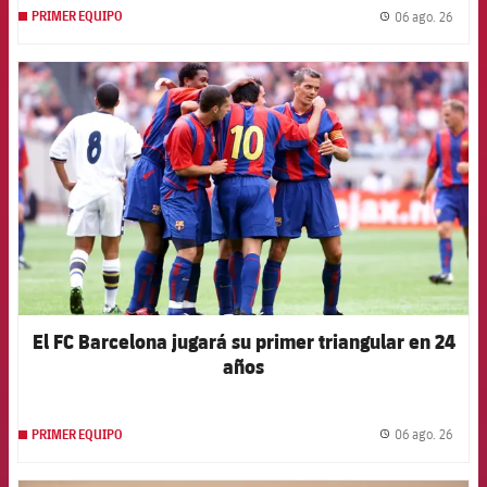
06 ago. 26
PRIMER EQUIPO
label.
FCB Barcelona badge
El FC Barcelona jugará su primer triangular en 24
años
06 ago. 26
PRIMER EQUIPO
label.