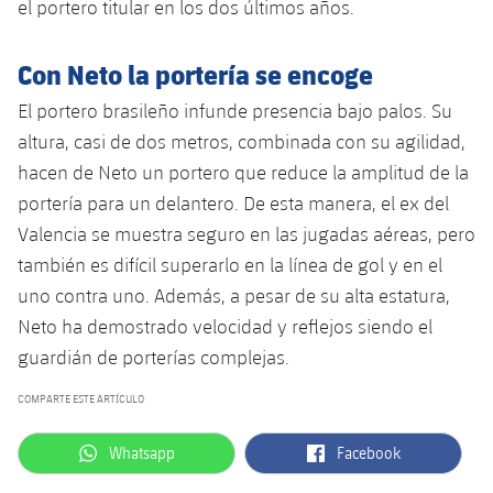
el portero titular en los dos últimos años.
Jugadores
Clasificaciones
Juvenil
Noticias
Atletismo
plusicon
más
Con Neto la portería se encoge
Fotos
Infantil
Actualidad
Baloncesto en silla de ruedas
plusicon
más
El portero brasileño infunde presencia bajo palos. Su
Historia
Alevín
altura, casi de dos metros, combinada con su agilidad,
Masculino
Actualidad
Hockey sobre hielo
plusicon
más
hacen de Neto un portero que reduce la amplitud de la
Palmarés
portería para un delantero. De esta manera, el ex del
Femenino
Jugadores
Actualidad
Hockey hierba
plusicon
más
Valencia se muestra seguro en las jugadas aéreas, pero
Agenda
también es difícil superarlo en la línea de gol y en el
Calendario
Jugadores
Noticias
Patinaje artístico
plusicon
más
uno contra uno. Además, a pesar de su alta estatura,
Resultados
Neto ha demostrado velocidad y reflejos siendo el
Calendario
Hockey Hierba Masculino
Escuela de Patinaje
Actualidad
guardián de porterías complejas.
Clasificaciones
Resultados
Hockey Hierba Femenino
Plantilla
Rugby
COMPARTE ESTE ARTÍCULO
plusicon
más
Clasificaciones
Agenda
label.aria.whatsapp
label.aria.facebook
Whatsapp
Facebook
Actualidad
Voleibol
plusicon
más