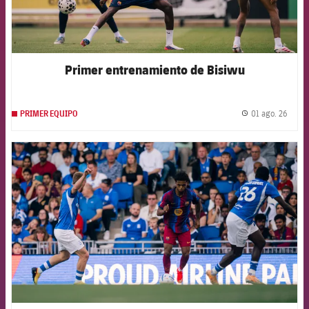
Primer entrenamiento de Bisiwu
01 ago. 26
PRIMER EQUIPO
label.
FCB Barcelona badge