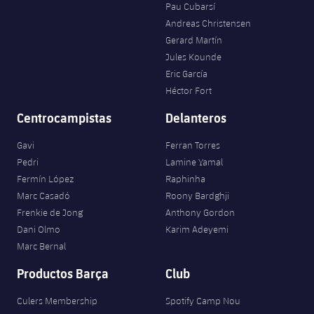
Pau Cubarsí
Andreas Christensen
Gerard Martín
Jules Kounde
Eric García
Héctor Fort
Centrocampistas
Delanteros
Gavi
Ferran Torres
Pedri
Lamine Yamal
Fermín López
Raphinha
Marc Casadó
Roony Bardghji
Frenkie de Jong
Anthony Gordon
Dani Olmo
Karim Adeyemi
Marc Bernal
Productos Barça
Club
Culers Membership
Spotify Camp Nou