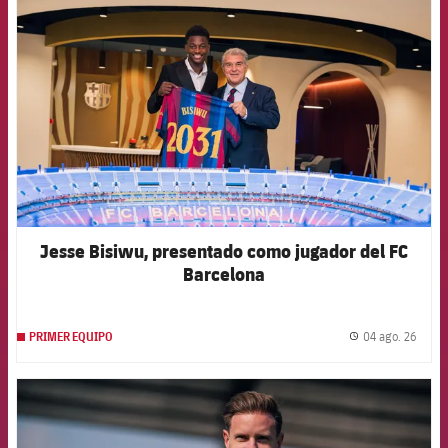
FCB Barcelona badge
Jesse Bisiwu, presentado como jugador del FC
Barcelona
04 ago. 26
PRIMER EQUIPO
label.
FCB Barcelona badge