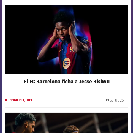
FCB Barcelona badge
El FC Barcelona ficha a Jesse Bisiwu
31 jul. 26
PRIMER EQUIPO
label.
FCB Barcelona badge