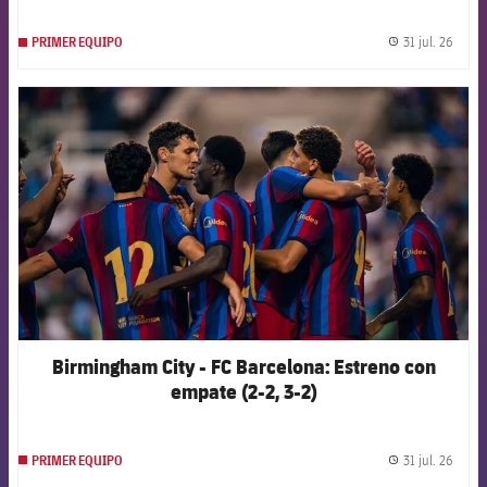
31 jul. 26
PRIMER EQUIPO
label.
FCB Barcelona badge
Birmingham City - FC Barcelona: Estreno con
empate (2-2, 3-2)
31 jul. 26
PRIMER EQUIPO
label.