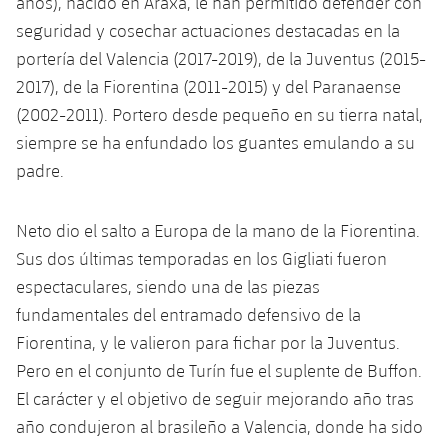
años), nacido en Araxá, le han permitido defender con
plusicon
más
Servicios Médicos
Acreditaciones
Fotos
Fotos
seguridad y cosechar actuaciones destacadas en la
Infantil A
Entradas
SUB8 B
Calendario
Campus Verano
Actualidad
portería del Valencia (2017-2019), de la Juventus (2015-
Accesibilidad
Historia
Instalaciones
Infantil B
2017), de la Fiorentina (2011-2015) y del Paranaense
Resultados
Resultados
Juvenil
(2002-2011). Portero desde pequeño en su tierra natal,
PLUSICON
MÁS
Palmarés
Clasificaciones
siempre se ha enfundado los guantes emulando a su
Jugadores
Cadete
Primer equipo
plusicon
más
padre.
Jugadors
Clasificaciones
Infantil
Actualidad
Barça Atlètic
plusicon
más
Neto dio el salto a Europa de la mano de la Fiorentina.
Fotos
Alevín
Sus dos últimas temporadas en los Gigliati fueron
Calendario
Actualidad
Base
plusicon
más
espectaculares, siendo una de las piezas
Palmarés
Entradas
fundamentales del entramado defensivo de la
Calendario
Campus Verano
Actualidad
Historia
Fiorentina, y le valieron para fichar por la Juventus.
Resultados
Resultados
Pero en el conjunto de Turín fue el suplente de Buffon.
Barça C
PLUSICON
MÁS
El carácter y el objetivo de seguir mejorando año tras
Clasificaciones
Jugadores
Junior
año condujeron al brasileño a Valencia, donde ha sido
Información general
plusicon
más