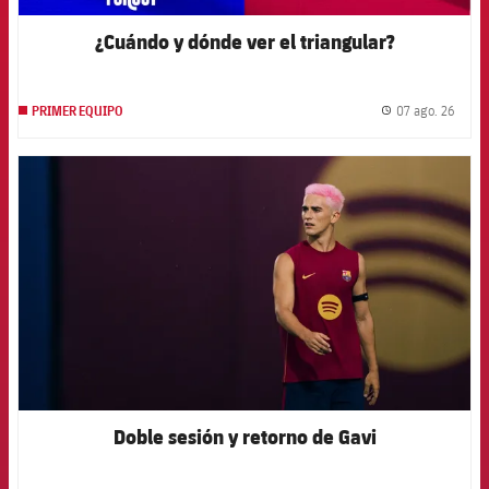
¿Cuándo y dónde ver el triangular?
07 ago. 26
PRIMER EQUIPO
label.
FCB Barcelona badge
Doble sesión y retorno de Gavi