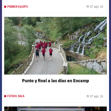
07 ago. 26
PRIMER EQUIPO
label.
FCB Barcelona badge
Punto y final a los días en Encamp
07 ago. 26
FÚTBOL SALA
label.
FCB Barcelona badge