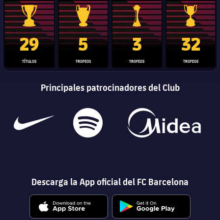
Trofeo de La Liga
Trofeo de la Liga de Campeones
Trofeo del Mundial de Clube
Copa del 
29
5
3
32
TÍTULOS
TROFEOS
TROFEOS
TROFEOS
Principales patrocinadores del Club
Descarga la App oficial del FC Barcelona