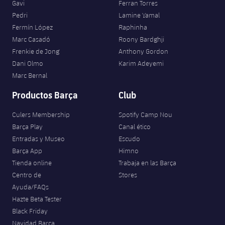
Gavi
Ferran Torres
Pedri
Lamine Yamal
Fermín López
Raphinha
Marc Casadó
Roony Bardghji
Frenkie de Jong
Anthony Gordon
Dani Olmo
Karim Adeyemi
Marc Bernal
Productos Barça
Club
Culers Membership
Spotify Camp Nou
Barça Play
Canal ético
Entradas y Museo
Escudo
Barça App
Himno
Tienda online
Trabaja en las Barça
Centro de
Stores
Ayuda/FAQs
Hazte Beta Tester
Black Friday
Navidad Barça