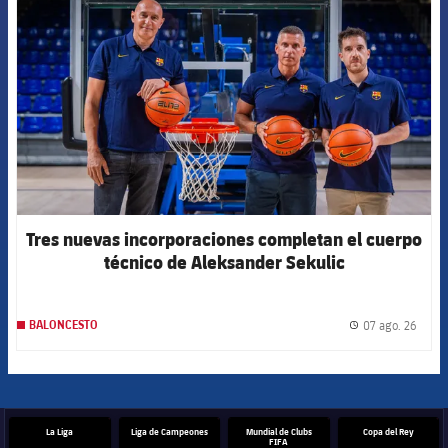
Tres nuevas incorporaciones completan el cuerpo
técnico de Aleksander Sekulic
07 ago. 26
BALONCESTO
label.
La Liga
Liga de Campeones
Mundial de Clubs
Copa del Rey
FIFA