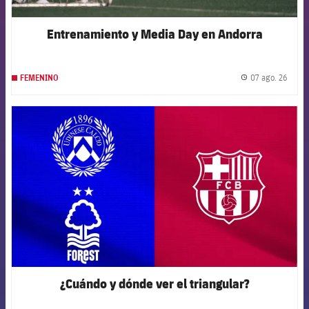
Entrenamiento y Media Day en Andorra
07 ago. 26
FEMENINO
label.
FCB Barcelona badge
¿Cuándo y dónde ver el triangular?