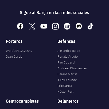
Sigue al Barça en las redes sociales
facebook
x
youtube
instagram
spotify
discord
tiktok
Porteros
Defensas
Wojciech Szczęsny
Alejandro Balde
Joan Garcia
Ronald Araujo
Pau Cubarsí
Andreas Christensen
Gerard Martín
Jules Kounde
Eric García
Héctor Fort
Centrocampistas
Delanteros