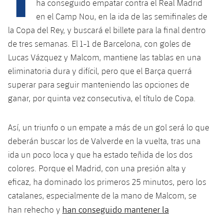
Calendario
ha conseguido empatar contra el Real Madrid
Campus Verano
Base
en el Camp Nou, en la ida de las semifinales de
SUB13
SUB13 B
Entradas
Barça Atlètic
la Copa del Rey, y buscará el billete para la final dentro
plusicon
más
PLUSICON
MÁS
de tres semanas. El 1-1 de Barcelona, ​​con goles de
SUB12
SUB12 C
Gameday Shows
Junior
Primer Equipo
Lucas Vázquez y Malcom, mantiene las tablas en una
Instalaciones
plusicon
más
SUB11 A
eliminatoria dura y difícil, pero que el Barça querrá
SUB11 C
Resultados
Cadete A
Actualidad
Barça Atlètic
Spotify Camp Nou
superar para seguir manteniendo las opciones de
plusicon
más
SUB11 B
ganar, por quinta vez consecutiva, el título de Copa.
Clasificación
Cadete B
Calendario
Actualidad
Palau Blaugrana
Base
plusicon
más
SUB10 A
Jugadores
Infantil A
Así, un triunfo o un empate a más de un gol será lo que
Entradas
Calendario
Estadi Johan Cruyff
Actualidad
deberán buscar los de Valverde en la vuelta, tras una
SUB10 B
PLUSICON
MÁS
Fotos
Infantil B
ida un poco loca y que ha estado teñida de los dos
Resultados
Resultados
Juvenil
Barça Cafe
Primer equipo
SUB9 A
plusicon
más
colores. Porque el Madrid, con una presión alta y
plusicon
más
Historia
Mini
Clasificaciones
eficaz, ha dominado los primeros 25 minutos, pero los
Clasificaciones
Cadete A
Ciutat Esportiva
Actualidad
SUB9 B
Barça Atlètic
plusicon
más
catalanes, especialmente de la mano de Malcom, se
Servicios
Palmarés
plusicon
más
Jugadores
Jugadores
han conseguido mantener la
Cadete B
han rehecho y
Calendario
SUB8 A
La Masia
Actualidad
Base