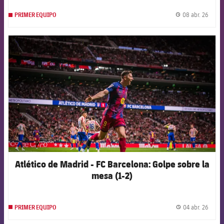
08 abr. 26
PRIMER EQUIPO
label.
FCB Barcelona badge
Atlético de Madrid - FC Barcelona: Golpe sobre la
mesa (1-2)
04 abr. 26
PRIMER EQUIPO
label.