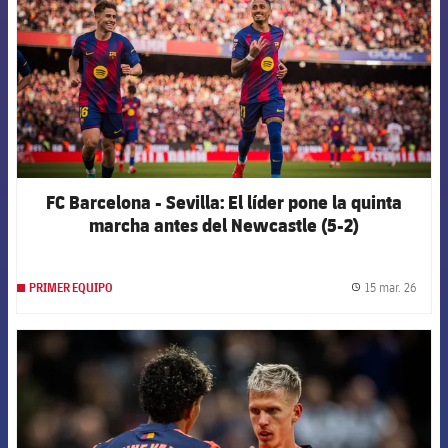
FC Barcelona - Sevilla: El líder pone la quinta
marcha antes del Newcastle (5-2)
15 mar. 26
PRIMER EQUIPO
label.
FCB Barcelona badge