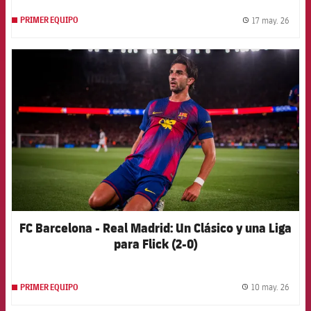
17 may. 26
PRIMER EQUIPO
label.
FCB Barcelona badge
FC Barcelona - Real Madrid: Un Clásico y una Liga
para Flick (2-0)
10 may. 26
PRIMER EQUIPO
label.