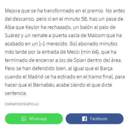
Jugadores
Noticias
Apúntate a las amateurs
Mejora que se ha transformado en el premio. No antes
plusicon
más
del descanso, pero sí en el minuto 58, tras un pase de
Calendario
Voleibol masculino
Apúntate a las amateurs
Alba que Keylor ha rechazado, un balón al palo de
PLUSICON
MÁS
Suárez y un remate a puerta vacía de Malcom que ha
Resultados
Voleibol femenino
Carnet de las Secciones Amateurs
League of Legends
acabado en un 1-1 merecido. Gol abonado minutos
Clasificaciones
más tarde por la entrada de Messi (min 64), que ha
VALORANT Rising
terminado de encerrar a los de Solari dentro del área.
Fotos
Pero se han defendido bien, al igual que el Barça
VALORANT Game Changers
cuando el Madrid se ha estirado en el tramo final, para
eFootball
hacer que el Bernabéu acabe siendo el que dicte
sentencia.
COMPARTE ESTE ARTÍCULO
label.aria.whatsapp
label.aria.facebook
Whatsapp
Facebook