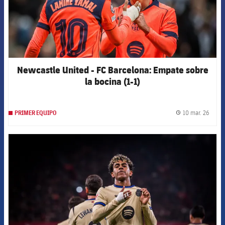
Newcastle United - FC Barcelona: Empate sobre
la bocina (1-1)
10 mar. 26
PRIMER EQUIPO
label.
FCB Barcelona badge