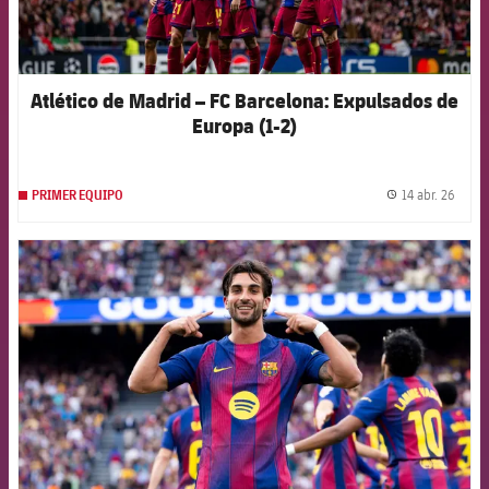
Atlético de Madrid – FC Barcelona: Expulsados de
Europa (1-2)
14 abr. 26
PRIMER EQUIPO
label.
FCB Barcelona badge