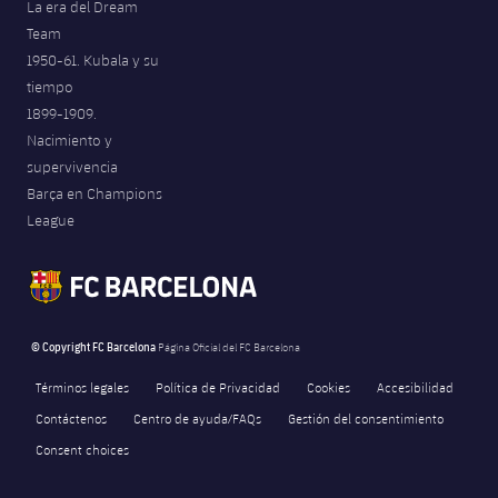
La era del Dream
Team
1950-61. Kubala y su
tiempo
1899-1909.
Nacimiento y
supervivencia
Barça en Champions
League
© Copyright FC Barcelona
Página Oficial del FC Barcelona
Términos legales
Política de Privacidad
Cookies
Accesibilidad
Contáctenos
Centro de ayuda/FAQs
Gestión del consentimiento
Consent choices