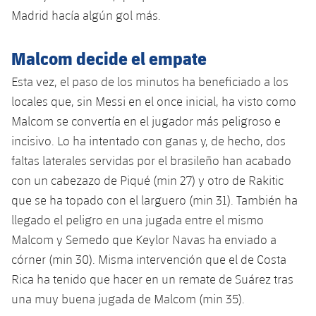
Jugadores
Clasificaciones
Madrid hacía algún gol más.
Juvenil
Noticias
Atletismo
plusicon
más
Fotos
Infantil
Malcom decide el empate
Actualidad
Baloncesto en silla de ruedas
plusicon
más
Historia
Esta vez, el paso de los minutos ha beneficiado a los
Alevín
Masculino
locales que, sin Messi en el once inicial, ha visto como
Actualidad
Hockey sobre hielo
plusicon
más
Palmarés
Malcom se convertía en el jugador más peligroso e
Femenino
Jugadores
incisivo. Lo ha intentado con ganas y, de hecho, dos
Actualidad
Hockey hierba
plusicon
más
faltas laterales servidas por el brasileño han acabado
Agenda
Calendario
Jugadores
con un cabezazo de Piqué (min 27) y otro de Rakitic
Noticias
Patinaje artístico
plusicon
más
que se ha topado con el larguero (min 31). También ha
Resultados
Calendario
Hockey Hierba Masculino
llegado el peligro en una jugada entre el mismo
Escuela de Patinaje
Actualidad
Malcom y Semedo que Keylor Navas ha enviado a
Clasificaciones
Resultados
Hockey Hierba Femenino
Plantilla
Rugby
córner (min 30). Misma intervención que el de Costa
plusicon
más
Rica ha tenido que hacer en un remate de Suárez tras
Clasificaciones
Agenda
Actualidad
Voleibol
una muy buena jugada de Malcom (min 35).
plusicon
más