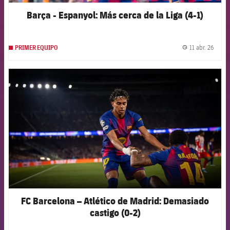
Barça - Espanyol: Más cerca de la Liga (4-1)
11 abr. 26
PRIMER EQUIPO
label.
FCB Barcelona badge
FC Barcelona – Atlético de Madrid: Demasiado
castigo (0-2)