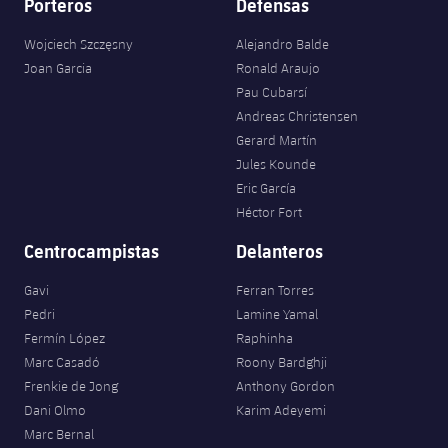
Porteros
Defensas
Wojciech Szczęsny
Alejandro Balde
Joan Garcia
Ronald Araujo
Pau Cubarsí
Andreas Christensen
Gerard Martín
Jules Kounde
Eric García
Héctor Fort
Centrocampistas
Delanteros
Gavi
Ferran Torres
Pedri
Lamine Yamal
Fermín López
Raphinha
Marc Casadó
Roony Bardghji
Frenkie de Jong
Anthony Gordon
Dani Olmo
Karim Adeyemi
Marc Bernal