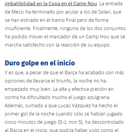
plusicon
más
Servicios Médicos
imbatibilidad en la Copa en el Camp Nou
. La entrada
Acreditaciones
Fotos
Fotos
Infantil A
de Messi ha terminado por acular a los de Solari, que
Entradas
SUB8 B
Calendario
Campus Verano
Actualidad
Accesibilidad
se han estirado en el tramo final pero de forma
Historia
Instalaciones
Infantil B
Resultados
insuficiente. Finalmente, ninguno de los dos conjuntos
Resultados
Juvenil
PLUSICON
MÁS
Palmarés
ha podido mover el marcador de un Camp Nou que se
Clasificaciones
Jugadores
marcha satisfecho con la reacción de su equipo.
Cadete
Primer equipo
plusicon
más
Jugadors
Clasificaciones
Infantil
Duro golpe en el inicio
Actualidad
Barça Atlètic
plusicon
más
Fotos
Y es que, a pesar de que el Barça ha acabado con más
Alevín
Calendario
Actualidad
Base
opciones de llevarse el triunfo, la noche no ha
plusicon
más
Palmarés
empezado muy bien. La alta y efectiva presión en
Entradas
Calendario
Campus Verano
Actualidad
contra ha dificultado mucho el juego azulgrana.
Historia
Además, sumado a que Lucas Vázquez ha hecho el
Resultados
Resultados
Barça C
primer gol de la noche cuando sólo se habían jugado
PLUSICON
MÁS
Clasificaciones
cinco minutos de juego (0-1, min 5), ha descontrolado
Jugadores
Junior
Información general
plusicon
más
al Barça en el inicio, que podría haber visto como el