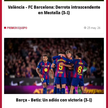
València - FC Barcelona: Derrota intrascendente
en Mestalla (3-1)
23 may. 26
PRIMER EQUIPO
label.
FCB Barcelona badge
Barça - Betis: Un adiós con victoria (3-1)