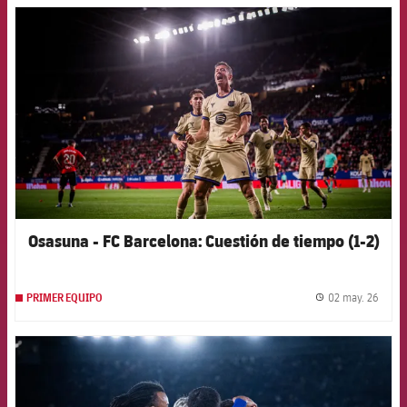
FCB Barcelona badge
Osasuna - FC Barcelona: Cuestión de tiempo (1-2)
02 may. 26
PRIMER EQUIPO
label.
FCB Barcelona badge