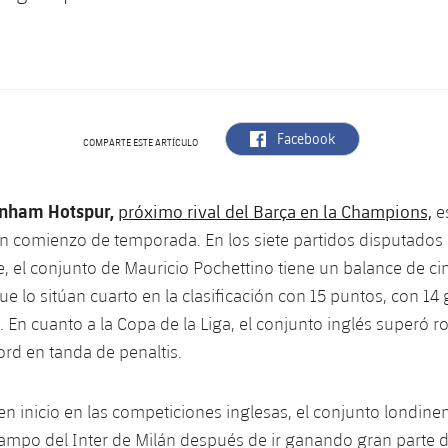
label.aria.facebook
Facebook
COMPARTE ESTE ARTÍCULO
enham Hotspur,
próximo rival del Barça en la Champions,
es
n comienzo de temporada. En los siete partidos disputados 
, el conjunto de Mauricio Pochettino tiene un balance de cin
e lo sitúan cuarto en la clasificación con 15 puntos, con 14 
. En cuanto a la Copa de la Liga, el conjunto inglés superó r
ord en tanda de penaltis.
en inicio en las competiciones inglesas, el conjunto londine
campo del Inter de Milán después de ir ganando gran parte de