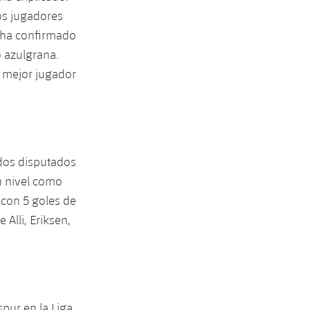
os jugadores
 ha confirmado
o azulgrana.
l mejor jugador
idos disputados
n nivel como
con 5 goles de
Alli, Eriksen,
pur en la Liga