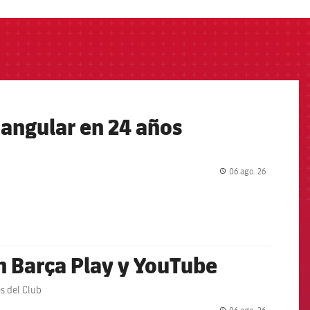
iangular en 24 años
06 ago. 26
label.share.
en Barça Play y YouTube
es del Club
06 ago. 26