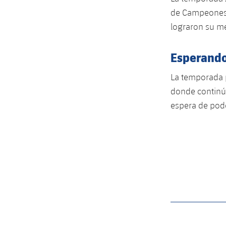
de Campeones. 
lograron su mej
Esperando
La temporada p
donde continúa
espera de pode
label.aria.barcelon