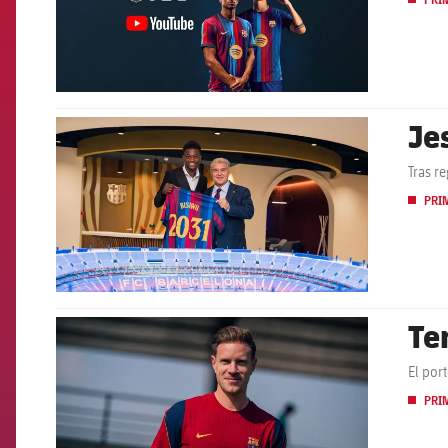
PRI
Je
FCB Barcelona badge
Tras r
PRI
Te
FCB Barcelona badge
El por
PRI