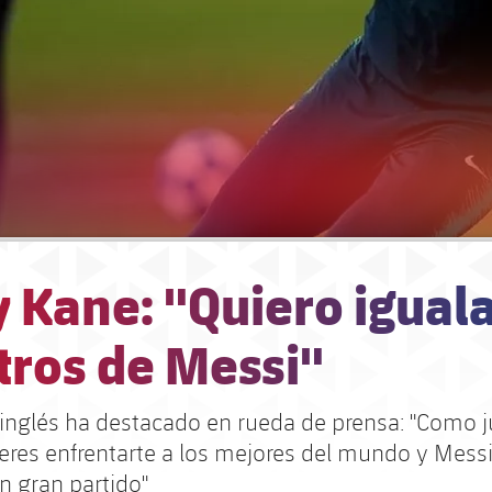
 Kane: "Quiero iguala
tros de Messi"
 inglés ha destacado en rueda de prensa: "Como j
eres enfrentarte a los mejores del mundo y Mess
un gran partido"