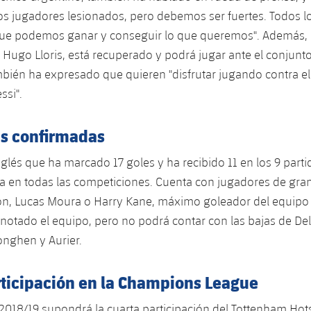
s jugadores lesionados, pero debemos ser fuertes. Todos l
que podemos ganar y conseguir lo que queremos". Además,
, Hugo Lloris, está recuperado y podrá jugar ante el conjunt
bién ha expresado que quieren "disfrutar jugando contra e
ssi".
as confirmadas
glés que ha marcado 17 goles y ha recibido 11 en los 9 part
a en todas las competiciones. Cuenta con jugadores de gra
Son, Lucas Moura o Harry Kane, máximo goleador del equipo 
notado el equipo, pero no podrá contar con las bajas de Dele 
onghen y Aurier.
rticipación en la Champions League
018/19 supondrá la cuarta participación del Tottenham Hots