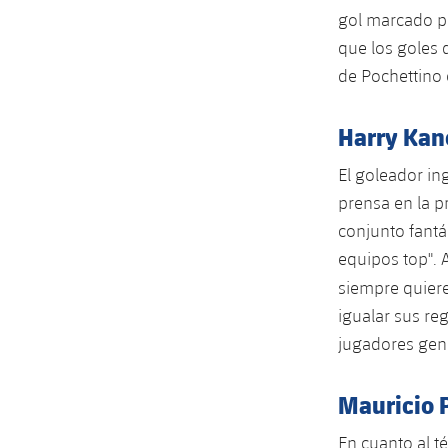
gol marcado por
que los goles d
de Pochettino 
Harry Kan
El goleador in
prensa en la pr
conjunto fant
equipos top".
siempre quier
igualar sus re
jugadores geni
Mauricio 
En cuanto al t