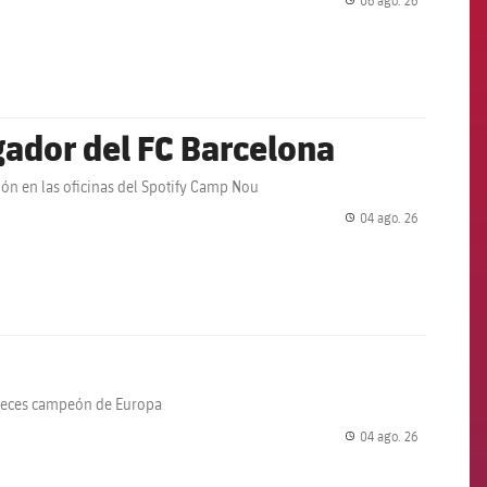
label.share.
ador del FC Barcelona
ción en las oficinas del Spotify Camp Nou
04 ago. 26
label.share.
 veces campeón de Europa
04 ago. 26
label.share.