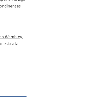
 londinenses
 en Wembley,
 está a la