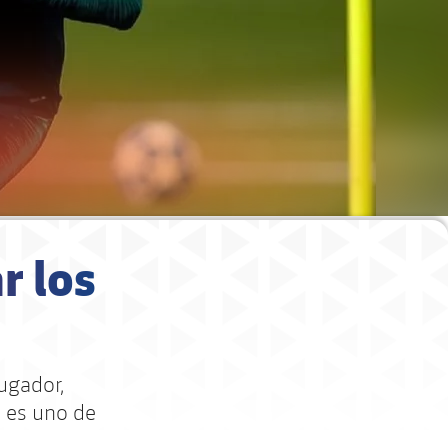
r los
ugador,
i es uno de