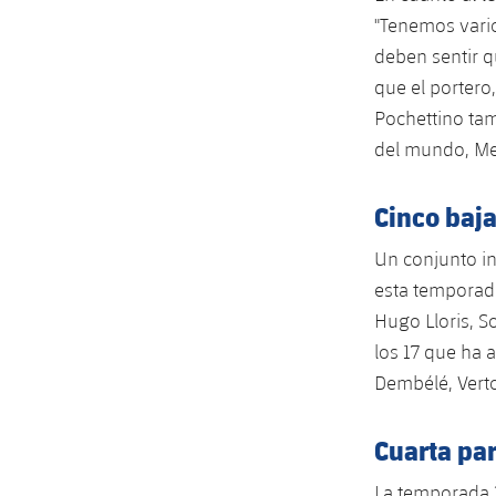
"Tenemos vario
deben sentir 
que el portero
Pochettino tam
del mundo, Me
Cinco baj
Un conjunto in
esta temporad
Hugo Lloris, 
los 17 que ha a
Dembélé, Vert
Cuarta pa
La temporada 2