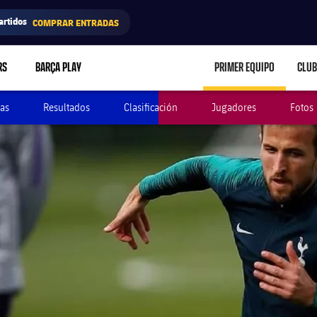
artidos
COMPRAR ENTRADAS
RS
BARÇA PLAY
PRIMER EQUIPO
CLUB
LABEL.ARIA.CARE
as
Resultados
Clasificación
Jugadores
Fotos