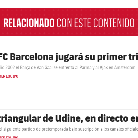
RELACIONADO
CON ESTE CONTENIDO
 FC Barcelona jugará su primer tr
año 2002 el Barça de Van Gaal se enfrentó al Parma y al Ajax en Ámsterdam
MER EQUIPO
 triangular de Udine, en directo 
el siguiente partido de pretemporada bajo suscripción a los canales oficial