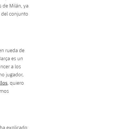
s de Milán, ya
a del conjunto
en rueda de
Barça es un
ncer a los
mo jugador,
llos
, quiero
emos
ha explicado: