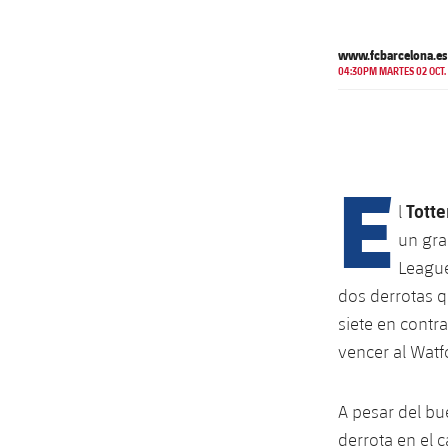
www.fcbarcelona.es
04:30PM MARTES 02 OCT.
E
Tott
l
un gra
League
dos derrotas qu
siete en contra
vencer al Watf
A pesar del bu
derrota en el 