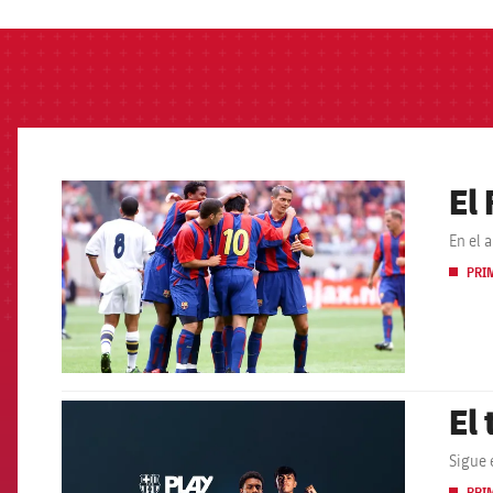
El
FCB Barcelona badge
En el 
PRI
El
FCB Barcelona badge
Sigue 