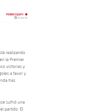
PRIMER EQUIPO
Fecha de publicación
02 oct 18
tá realizando
en la Premier
co victorias y
goles a favor y
onda tras
nse sufrió una
l partido. El