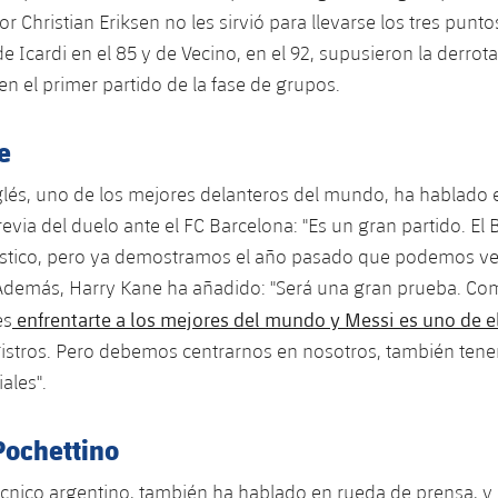
 Christian Eriksen no les sirvió para llevarse los tres punto
e Icardi en el 85 y de Vecino, en el 92, supusieron la derrot
en el primer partido de la fase de grupos.
e
glés, uno de los mejores delanteros del mundo, ha hablado 
evia del duelo ante el FC Barcelona: "Es un gran partido. El 
ástico, pero ya demostramos el año pasado que podemos ve
 Además, Harry Kane ha añadido: "Será una gran prueba. Co
enfrentarte a los mejores del mundo y Messi es uno de e
es
gistros. Pero debemos centrarnos en nosotros, también ten
ales".
Pochettino
écnico argentino, también ha hablado en rueda de prensa, y 