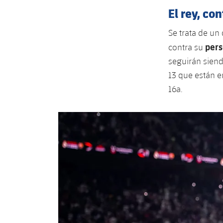
El rey, con
Se trata de un
pers
contra su
seguirán siend
13 que están e
16a.