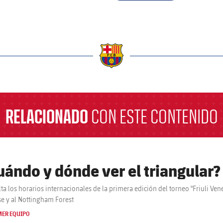
a
RELACIONADO
CON ESTE CONTENIDO
uándo y dónde ver el triangular?
ta los horarios internacionales de la primera edición del torneo "Friuli Vene
e y al Nottingham Forest
MER EQUIPO