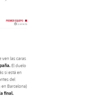
PRIMER EQUIPO
Fecha de publicación
11 ene 26
e ven las caras
paña.
El duelo
s si está en
antes del
h en Barcelona)
a final.