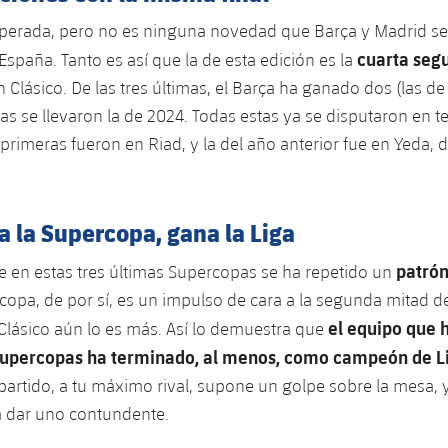
sperada, pero no es ninguna novedad que Barça y Madrid se
cuarta seg
spaña. Tanto es así que la de esta edición es la
 Clásico. De las tres últimas, el Barça ha ganado dos (las de
as se llevaron la de 2024. Todas estas ya se disputaron en ter
s primeras fueron en Riad, y la del año anterior fue en Yeda,
 la Supercopa, gana la Liga
patró
e en estas tres últimas Supercopas se ha repetido un
copa, de por sí, es un impulso de cara a la segunda mitad de
el equipo que 
Clásico aún lo es más. Así lo demuestra que
 Supercopas ha terminado, al menos, como campeón de L
n partido, a tu máximo rival, supone un golpe sobre la mesa, 
a dar uno contundente.