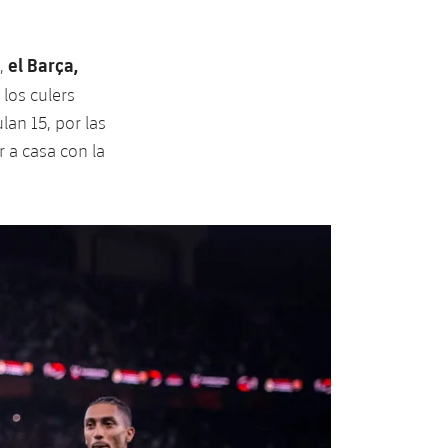
el Barça,
n,
 los culers
lan 15, por las
r a casa con la