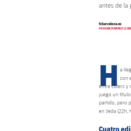
antes de la 
fcbarcelona.es
09:00AM DOMINGO 11 ENE
H
a lle
con 
entre culers y
juego un títul
partido, pero 
en Yeda (22h, 
Cuatro edi