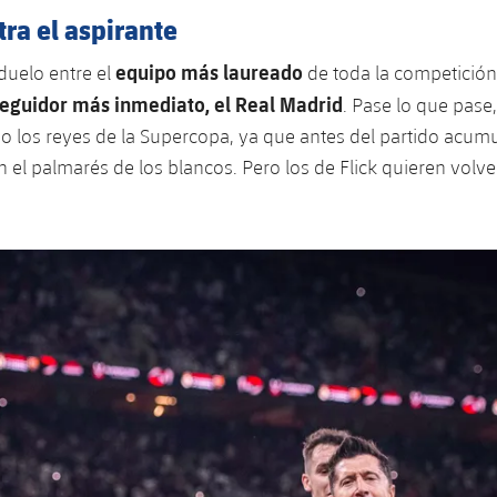
tra el aspirante
equipo más laureado
 duelo entre el
de toda la competició
eguidor más inmediato, el Real Madrid
. Pase lo que pase,
o los reyes de la Supercopa, ya que antes del partido acumu
n el palmarés de los blancos. Pero los de Flick quieren volve