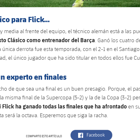
co para Flick...
 media al frente del equipo, el técnico alemán está a las pu
xto Clásico como entrenador del Barça
. Ganó los cuatro d
 única derrota fue esta temporada, con el 2-1 en el Santiag
d, el único jugador que ha sido titular en todos ellos fue Cu
 un experto en finales
ho de que sea una final es un buen presagio. Porque, el p
la misma final de la Supercopa (5-2) y la de la Copa (3-2) pe
 Flick ha ganado todas las finales que ha afrontado
en su
ta será la octava. Esperemos que siga la racha.
label.aria.facebook
Facebook
COMPARTE ESTE ARTÍCULO