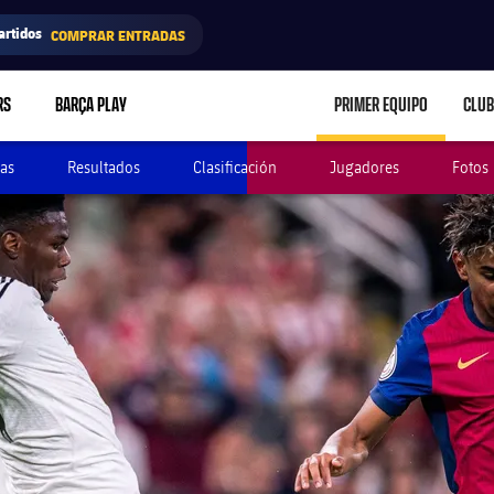
artidos
COMPRAR ENTRADAS
RS
BARÇA PLAY
PRIMER EQUIPO
CLUB
LABEL.ARIA.CARE
as
Resultados
Clasificación
Jugadores
Fotos