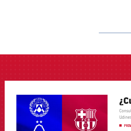
label.aria.barcelon
¿C
FCB Barcelona badge
Consul
Udines
PRI