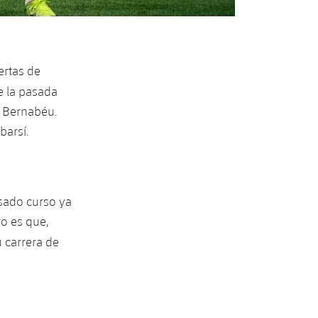
ertas de
e la pasada
o Bernabéu.
barsí.
asado curso ya
ro es que,
 carrera de