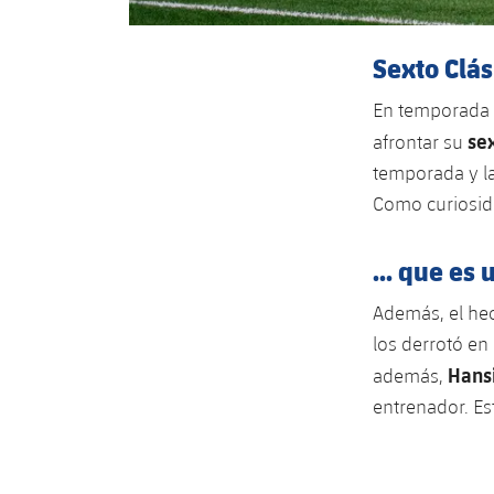
Sexto Clási
En temporada y
se
afrontar su
temporada y la
Como curiosida
... que es
Además, el hec
los derrotó en 
Hansi
además,
entrenador. Es