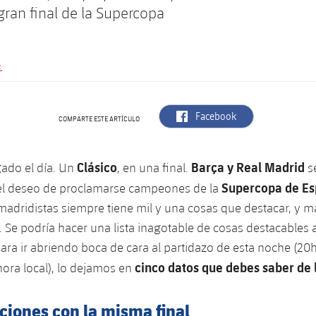
gran final de la Supercopa
.
label.aria.facebook
Facebook
COMPARTE ESTE ARTÍCULO
Clásico
Barça y Real Madrid
gado el día. Un
, en una final.
s
Supercopa de Es
el deseo de proclamarse campeones de la
 madridistas siempre tiene mil y una cosas que destacar, y má
o. Se podría hacer una lista inagotable de cosas destacables 
para ir abriendo boca de cara al partidazo de esta noche (20
cinco datos que debes saber de l
hora local), lo dejamos en
ciones con la misma final