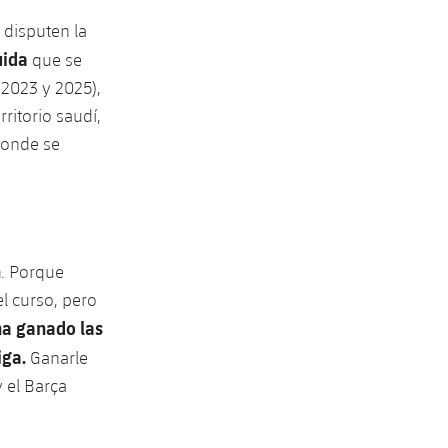
 disputen la
uida
que se
 2023 y 2025),
ritorio saudí,
 donde se
n
. Porque
l curso, pero
ha ganado las
iga.
Ganarle
y el Barça