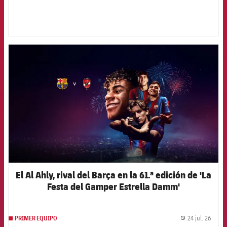
FCB Barcelona badge
El Al Ahly, rival del Barça en la 61.ª edición de 'La
Festa del Gamper Estrella Damm'
24 jul. 26
PRIMER EQUIPO
label.