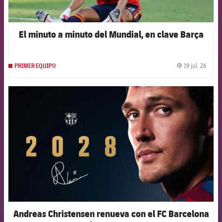
El minuto a minuto del Mundial, en clave Barça
19 jul. 26
PRIMER EQUIPO
label.
FCB Barcelona badge
Andreas Christensen renueva con el FC Barcelona