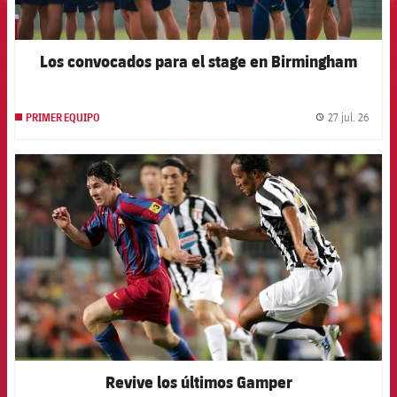
Los convocados para el stage en Birmingham
27 jul. 26
PRIMER EQUIPO
label.
FCB Barcelona badge
Revive los últimos Gamper