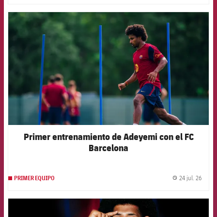
FCB Barcelona badge
Primer entrenamiento de Adeyemi con el FC
Barcelona
24 jul. 26
PRIMER EQUIPO
label.
FCB Barcelona badge