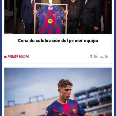
Cena de celebración del primer equipo
20 may. 26
PRIMER EQUIPO
label.
FCB Barcelona badge