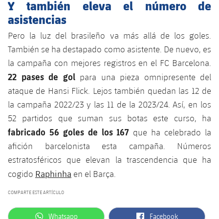
Y también eleva el número de
asistencias
Pero la luz del brasileño va más allá de los goles.
También se ha destapado como asistente. De nuevo, es
la campaña con mejores registros en el FC Barcelona.
22 pases de gol
para una pieza omnipresente del
ataque de Hansi Flick. Lejos también quedan las 12 de
la campaña 2022/23 y las 11 de la 2023/24. Así, en los
52 partidos que suman sus botas este curso, ha
fabricado 56 goles de los 167
que ha celebrado la
afición barcelonista esta campaña. Números
estratosféricos que elevan la trascendencia que ha
Raphinha
cogido
en el Barça.
COMPARTE ESTE ARTÍCULO
label.aria.whatsapp
label.aria.facebook
Whatsapp
Facebook