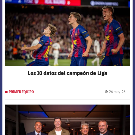
Los 10 datos del campeón de Liga
26 may. 26
PRIMER EQUIPO
label.
FCB Barcelona badge