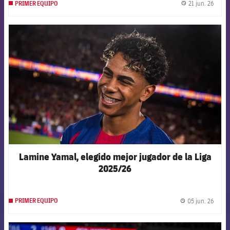
21 jun. 26
PRIMER EQUIPO
label.
FCB Barcelona badge
Lamine Yamal, elegido mejor jugador de la Liga
2025/26
05 jun. 26
PRIMER EQUIPO
label.
FCB Barcelona badge