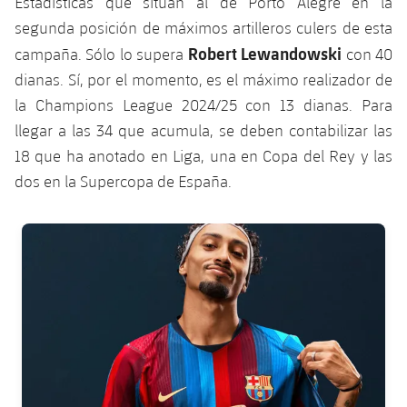
Estadísticas que sitúan al de Porto Alegre en la
Jugadores
Clasificaciones
Juvenil
segunda posición de máximos artilleros culers de esta
Noticias
Atletismo
plusicon
más
Robert Lewandowski
campaña. Sólo lo supera
con 40
Fotos
Infantil
dianas. Sí, por el momento, es el máximo realizador de
Actualidad
Baloncesto en silla de ruedas
plusicon
más
Historia
la Champions League 2024/25 con 13 dianas. Para
Alevín
Masculino
llegar a las 34 que acumula, se deben contabilizar las
Actualidad
Hockey sobre hielo
plusicon
más
Palmarés
18 que ha anotado en Liga, una en Copa del Rey y las
Femenino
Jugadores
dos en la Supercopa de España.
Actualidad
Hockey hierba
plusicon
más
Agenda
Calendario
Jugadores
Noticias
FC Barcelona club badge
Patinaje artístico
plusicon
más
Resultados
Calendario
Hockey Hierba Masculino
Escuela de Patinaje
Actualidad
Clasificaciones
Resultados
Hockey Hierba Femenino
Plantilla
Rugby
plusicon
más
Clasificaciones
Agenda
Actualidad
Voleibol
plusicon
más