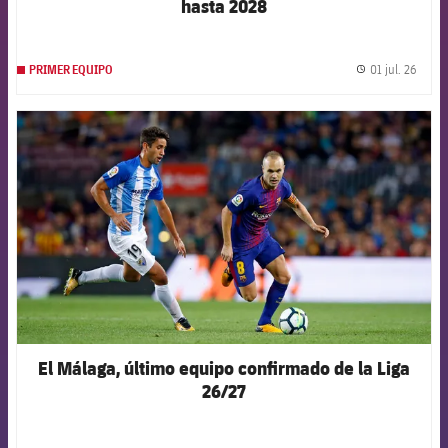
hasta 2028
01 jul. 26
PRIMER EQUIPO
label.
FCB Barcelona badge
El Málaga, último equipo confirmado de la Liga
26/27