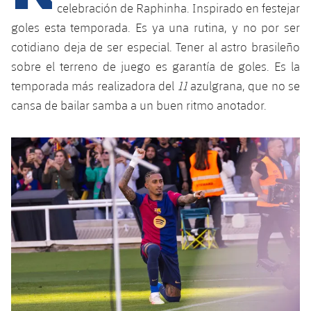
Calendario
Campus Verano
Base
celebración de Raphinha. Inspirado en festejar
goles esta temporada. Es ya una rutina, y no por ser
SUB13
SUB13 B
Entradas
Barça Atlètic
plusicon
más
cotidiano deja de ser especial. Tener al astro brasileño
PLUSICON
MÁS
SUB12
sobre el terreno de juego es garantía de goles. Es la
SUB12 C
Gameday Shows
Junior
Primer Equipo
Instalaciones
plusicon
más
temporada más realizadora del
11
azulgrana, que no se
SUB11 A
SUB11 C
cansa de bailar samba a un buen ritmo anotador.
Resultados
Cadete A
Actualidad
Barça Atlètic
Spotify Camp Nou
plusicon
más
SUB11 B
Clasificación
Cadete B
Calendario
Actualidad
Palau Blaugrana
Base
plusicon
más
SUB10 A
Jugadores
Infantil A
Entradas
Calendario
Estadi Johan Cruyff
Actualidad
SUB10 B
PLUSICON
MÁS
Fotos
Infantil B
Resultados
Resultados
Juvenil
Barça Cafe
Primer equipo
SUB9 A
plusicon
más
plusicon
más
Historia
Mini
Clasificaciones
Clasificaciones
Cadete A
Ciutat Esportiva
Actualidad
SUB9 B
Barça Atlètic
plusicon
más
Servicios
Palmarés
plusicon
más
Jugadores
Jugadores
Cadete B
Calendario
SUB8 A
La Masia
Actualidad
Base