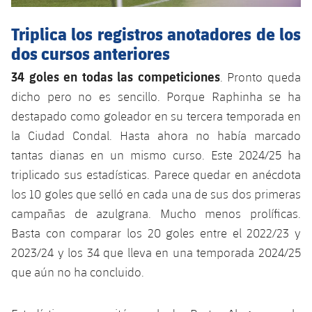
plusicon
más
Servicios Médicos
Acreditaciones
Fotos
Fotos
Infantil A
Entradas
SUB8 B
Triplica los registros anotadores de los
Calendario
Campus Verano
Actualidad
Accesibilidad
Historia
dos cursos anteriores
Instalaciones
Infantil B
Resultados
Resultados
Juvenil
34 goles en todas las competiciones
. Pronto queda
PLUSICON
MÁS
Palmarés
dicho pero no es sencillo. Porque Raphinha se ha
Clasificaciones
Jugadores
Cadete
Primer equipo
plusicon
más
destapado como goleador en su tercera temporada en
Jugadors
la Ciudad Condal. Hasta ahora no había marcado
Clasificaciones
Infantil
Actualidad
Barça Atlètic
plusicon
más
tantas dianas en un mismo curso. Este 2024/25 ha
Fotos
triplicado sus estadísticas. Parece quedar en anécdota
Alevín
Calendario
Actualidad
Base
plusicon
más
los 10 goles que selló en cada una de sus dos primeras
Palmarés
campañas de azulgrana. Mucho menos prolíficas.
Entradas
Calendario
Campus Verano
Actualidad
Basta con comparar los 20 goles entre el 2022/23 y
Historia
Resultados
2023/24 y los 34 que lleva en una temporada 2024/25
Resultados
Barça C
PLUSICON
MÁS
que aún no ha concluido.
Clasificaciones
Jugadores
Junior
Información general
plusicon
más