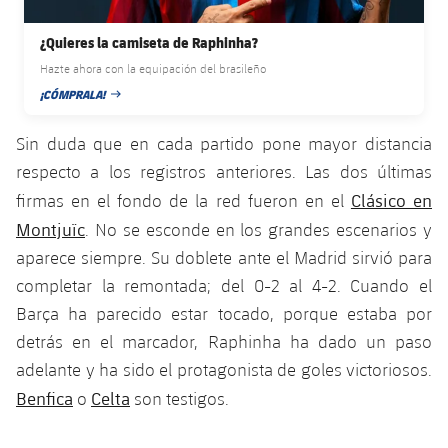
Jugadores
Noticias
Apúntate a las amateurs
plusicon
más
¿Quieres la camiseta de Raphinha?
Calendario
Hazte ahora con la equipación del brasileño
Voleibol masculino
Apúntate a las amateurs
¡CÓMPRALA!
PLUSICON
MÁS
FECHA DE PUBLICACIÓN
Resultados
Voleibol femenino
Carnet de las Secciones Amateurs
League of Legends
Sin duda que en cada partido pone mayor distancia
Clasificaciones
respecto a los registros anteriores. Las dos últimas
VALORANT Rising
Clásico en
firmas en el fondo de la red fueron en el
Fotos
Montjuïc
. No se esconde en los grandes escenarios y
VALORANT Game Changers
aparece siempre. Su doblete ante el Madrid sirvió para
eFootball
completar la remontada; del 0-2 al 4-2. Cuando el
Barça ha parecido estar tocado, porque estaba por
detrás en el marcador, Raphinha ha dado un paso
adelante y ha sido el protagonista de goles victoriosos.
Benfica
Celta
o
son testigos.