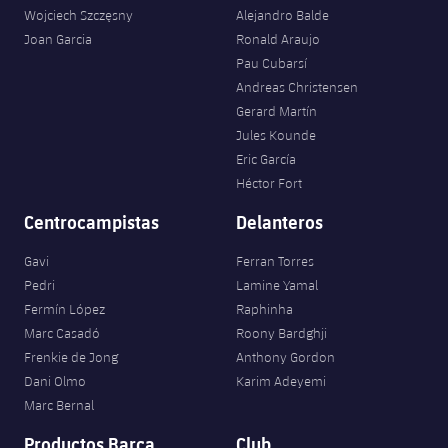
Wojciech Szczęsny
Alejandro Balde
Joan Garcia
Ronald Araujo
Pau Cubarsí
Andreas Christensen
Gerard Martín
Jules Kounde
Eric García
Héctor Fort
Centrocampistas
Delanteros
Gavi
Ferran Torres
Pedri
Lamine Yamal
Fermín López
Raphinha
Marc Casadó
Roony Bardghji
Frenkie de Jong
Anthony Gordon
Dani Olmo
Karim Adeyemi
Marc Bernal
Productos Barça
Club