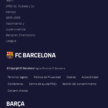
Team
1950-61. Kubala y su
tiempo
1899-1909.
Nacimiento y
supervivencia
Barça en Champions
League
© Copyright FC Barcelona
Página Oficial del FC Barcelona
Términos legales
Política de Privacidad
Cookies
Accesibilidad
Contáctenos
Centro de ayuda/FAQs
Gestión del consentimiento
Consent choices
FORÇA BARÇA
3,669
label.aria.fire
Força Barça
label.aria.forcabarca