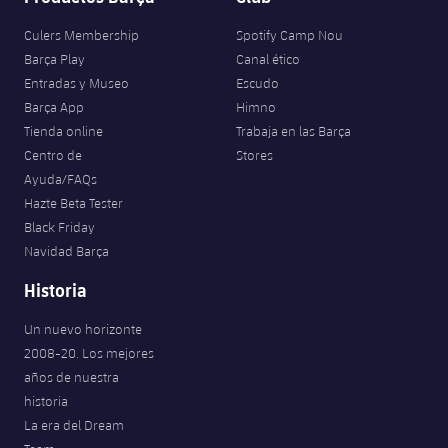
Culers Membership
Spotify Camp Nou
Barça Play
Canal ético
Entradas y Museo
Escudo
Barça App
Himno
Tienda online
Trabaja en las Barça
Centro de
Stores
Ayuda/FAQs
Hazte Beta Tester
Black Friday
Navidad Barça
Historia
Un nuevo horizonte
2008-20. Los mejores
años de nuestra
historia
La era del Dream