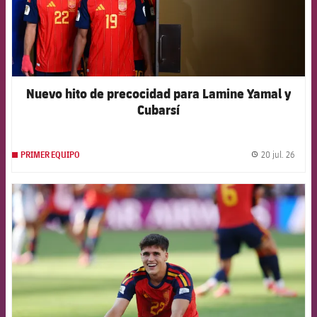
Nuevo hito de precocidad para Lamine Yamal y
Cubarsí
20 jul. 26
PRIMER EQUIPO
label.
FCB Barcelona badge