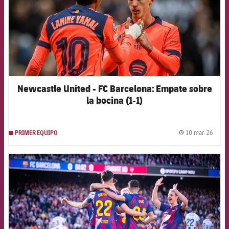
Newcastle United - FC Barcelona: Empate sobre
la bocina (1-1)
10 mar. 26
PRIMER EQUIPO
label.
FCB Barcelona badge