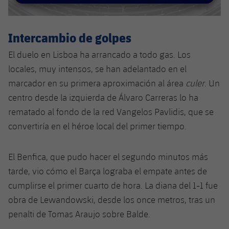
Jugadores
Clasificaciones
Juvenil
Noticias
Atletismo
plusicon
más
Fotos
Intercambio de golpes
Infantil
Actualidad
Baloncesto en silla de ruedas
plusicon
más
El duelo en Lisboa ha arrancado a todo gas. Los
Historia
Alevín
locales, muy intensos, se han adelantado en el
Masculino
Actualidad
Hockey sobre hielo
plusicon
más
Palmarés
marcador en su primera aproximación al área
culer
. Un
Femenino
centro desde la izquierda de Álvaro Carreras lo ha
Jugadores
Actualidad
Hockey hierba
plusicon
más
rematado al fondo de la red Vangelos Pavlidis, que se
Agenda
Calendario
convertiría en el héroe local del primer tiempo.
Jugadores
Noticias
Patinaje artístico
plusicon
más
Resultados
Calendario
Hockey Hierba Masculino
El Benfica, que pudo hacer el segundo minutos más
Escuela de Patinaje
Actualidad
tarde, vio cómo el Barça lograba el empate antes de
Clasificaciones
Resultados
Hockey Hierba Femenino
Plantilla
cumplirse el primer cuarto de hora. La diana del 1-1 fue
Rugby
plusicon
más
obra de Lewandowski, desde los once metros, tras un
Clasificaciones
Agenda
Actualidad
penalti de Tomas Araujo sobre Balde.
Voleibol
plusicon
más