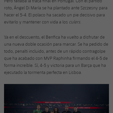
Pero faltaba la traca final en Portugal. Con el partido
roto, Ángel Di María se ha plantado ante Szczesny para
hacer el 5-4. El polaco ha sacado un pie decisivo para
evitarlo y mantener con vida a los
culers
.
Ya en el descuento, el Benfica ha vuelto a disfrutar de
una nueva doble ocasión para marcar. Se ha pedido de
todo, penalti incluido, antes de un rápido contragolpe
que ha acabado con MVP Raphinha firmando el 4-5 de
forma increíble. Sí, 4-5 y victoria para un Barça que ha
ejecutado la tormenta perfecta en Lisboa.
Anterior
label.aria.chevronleft
Siguiente
label.aria.