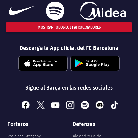
MOSTRAR TODOS LOS PATROCINADORES
Descarga la App oficial del FC Barcelona
Sigue al Barça en las redes sociales
facebook
x
youtube
instagram
spotify
discord
tiktok
Porteros
Defensas
Wojciech Szczęsny
Alejandro Balde