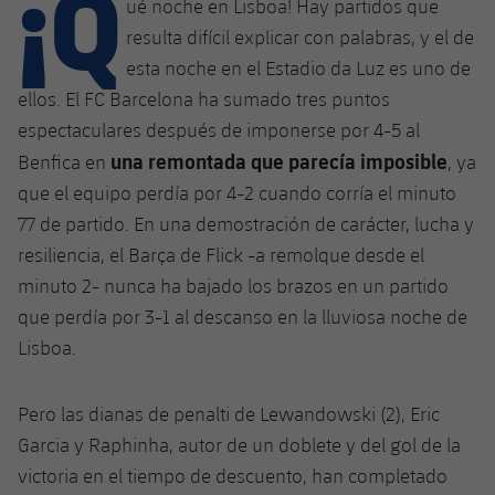
¡Q
Calendario
ué noche en Lisboa! Hay partidos que
Campus Verano
Base
resulta difícil explicar con palabras, y el de
SUB13
SUB13 B
Entradas
Barça Atlètic
esta noche en el Estadio da Luz es uno de
plusicon
más
PLUSICON
MÁS
ellos. El FC Barcelona ha sumado tres puntos
SUB12
SUB12 C
Gameday Shows
Junior
Primer Equipo
espectaculares después de imponerse por 4-5 al
Instalaciones
plusicon
más
SUB11 A
una remontada que parecía imposible
SUB11 C
Benfica en
, ya
Resultados
Cadete A
Actualidad
Barça Atlètic
Spotify Camp Nou
que el equipo perdía por 4-2 cuando corría el minuto
plusicon
más
SUB11 B
77 de partido. En una demostración de carácter, lucha y
Clasificación
Cadete B
Calendario
Actualidad
Palau Blaugrana
Base
resiliencia, el Barça de Flick -a remolque desde el
plusicon
más
SUB10 A
Jugadores
minuto 2- nunca ha bajado los brazos en un partido
Infantil A
Entradas
Calendario
Estadi Johan Cruyff
Actualidad
que perdía por 3-1 al descanso en la lluviosa noche de
SUB10 B
PLUSICON
MÁS
Fotos
Infantil B
Lisboa.
Resultados
Resultados
Juvenil
Barça Cafe
Primer equipo
SUB9 A
plusicon
más
plusicon
más
Historia
Mini
Clasificaciones
Clasificaciones
Pero las dianas de penalti de Lewandowski (2), Eric
Cadete A
Ciutat Esportiva
Actualidad
SUB9 B
Barça Atlètic
plusicon
más
Garcia y Raphinha, autor de un doblete y del gol de la
Servicios
Palmarés
plusicon
más
Jugadores
Jugadores
Cadete B
victoria en el tiempo de descuento, han completado
Calendario
SUB8 A
La Masia
Actualidad
Base