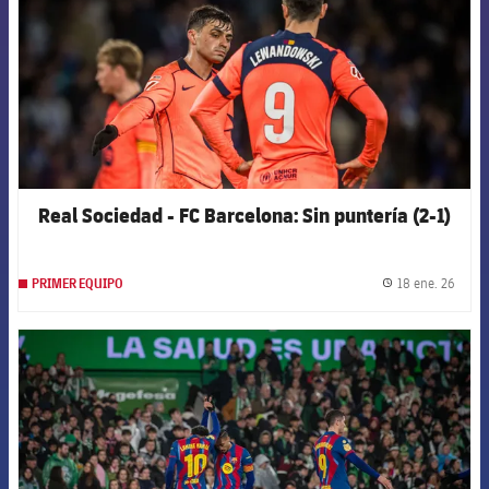
Real Sociedad - FC Barcelona: Sin puntería (2-1)
18 ene. 26
PRIMER EQUIPO
label.
FCB Barcelona badge