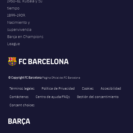
1950-61. Kubala y su
tiempo
1899-1909.
Nacimiento y
supervivencia
Barça en Champions
League
© Copyright FC Barcelona
Página Oficial del FC Barcelona
Términos legales
Política de Privacidad
Cookies
Accesibilidad
Contáctenos
Centro de ayuda/FAQs
Gestión del consentimiento
Consent choices
FORÇA BARÇA
8,814
label.aria.fire
Força Barça
label.aria.forcabarca