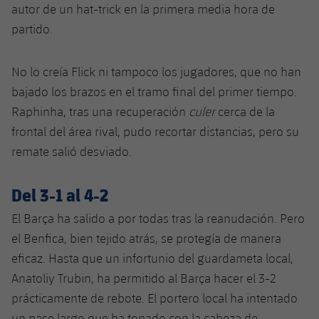
autor de un hat-trick en la primera media hora de
partido.
No lo creía Flick ni tampoco los jugadores, que no han
bajado los brazos en el tramo final del primer tiempo.
Raphinha, tras una recuperación
culer
cerca de la
frontal del área rival, pudo recortar distancias, pero su
remate salió desviado.
Del 3-1 al 4-2
El Barça ha salido a por todas tras la reanudación. Pero
el Benfica, bien tejido atrás, se protegía de manera
eficaz. Hasta que un infortunio del guardameta local,
Anatoliy Trubin, ha permitido al Barça hacer el 3-2
prácticamente de rebote. El portero local ha intentado
un pase largo que ha topado con la cabeza de