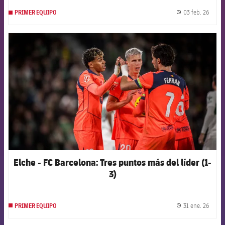
03 feb. 26
PRIMER EQUIPO
label.
FCB Barcelona badge
Elche - FC Barcelona: Tres puntos más del líder (1-
3)
31 ene. 26
PRIMER EQUIPO
label.