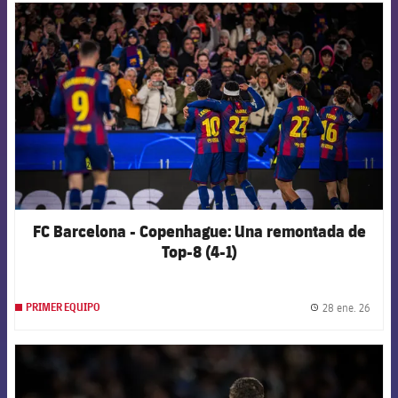
FCB Barcelona badge
FC Barcelona - Copenhague: Una remontada de
Top-8 (4-1)
28 ene. 26
PRIMER EQUIPO
label.
FCB Barcelona badge