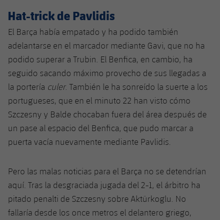
Jugadores
Hat-trick de Pavlidis
Noticias
Apúntate a las amateurs
plusicon
más
El Barça había empatado y ha podido también
Calendario
Voleibol masculino
Apúntate a las amateurs
adelantarse en el marcador mediante Gavi, que no ha
PLUSICON
MÁS
Resultados
podido superar a Trubin. El Benfica, en cambio, ha
Voleibol femenino
Carnet de las Secciones Amateurs
League of Legends
seguido sacando máximo provecho de sus llegadas a
Clasificaciones
la portería
culer
. También le ha sonreído la suerte a los
VALORANT Rising
portugueses, que en el minuto 22 han visto cómo
Fotos
Szczesny y Balde chocaban fuera del área después de
VALORANT Game Changers
un pase al espacio del Benfica, que pudo marcar a
eFootball
puerta vacía nuevamente mediante Pavlidis.
Pero las malas noticias para el Barça no se detendrían
aquí. Tras la desgraciada jugada del 2-1, el árbitro ha
pitado penalti de Szczesny sobre Aktürkoglu. No
fallaría desde los once metros el delantero griego,