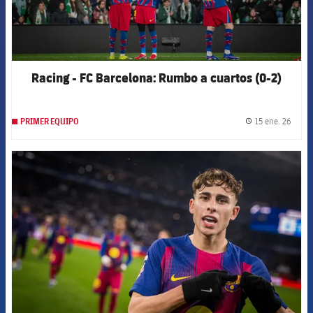
Racing - FC Barcelona: Rumbo a cuartos (0-2)
15 ene. 26
PRIMER EQUIPO
label.
FCB Barcelona badge