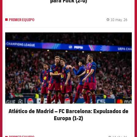
para Flick (2-0)
10 may. 26
PRIMER EQUIPO
label.
FCB Barcelona badge
Atlético de Madrid – FC Barcelona: Expulsados de
Europa (1-2)