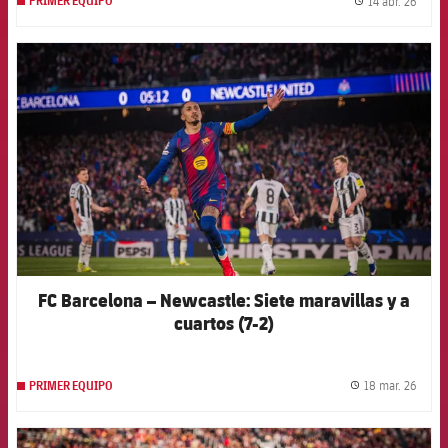
14 abr. 26
PRIMER EQUIPO
label.
FCB Barcelona badge
FC Barcelona – Newcastle: Siete maravillas y a
cuartos (7-2)
18 mar. 26
PRIMER EQUIPO
label.
FCB Barcelona badge