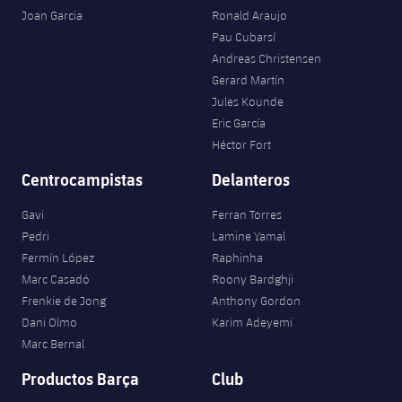
Joan Garcia
Ronald Araujo
Pau Cubarsí
Andreas Christensen
Gerard Martín
Jules Kounde
Eric García
Héctor Fort
Centrocampistas
Delanteros
Gavi
Ferran Torres
Pedri
Lamine Yamal
Fermín López
Raphinha
Marc Casadó
Roony Bardghji
Frenkie de Jong
Anthony Gordon
Dani Olmo
Karim Adeyemi
Marc Bernal
Productos Barça
Club