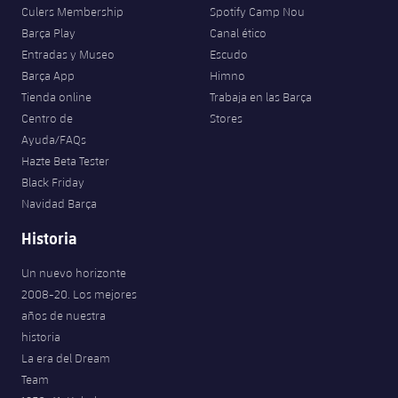
Culers Membership
Spotify Camp Nou
Barça Play
Canal ético
Entradas y Museo
Escudo
Barça App
Himno
Tienda online
Trabaja en las Barça
Centro de
Stores
Ayuda/FAQs
Hazte Beta Tester
Black Friday
Navidad Barça
Historia
Un nuevo horizonte
2008-20. Los mejores
años de nuestra
historia
La era del Dream
Team