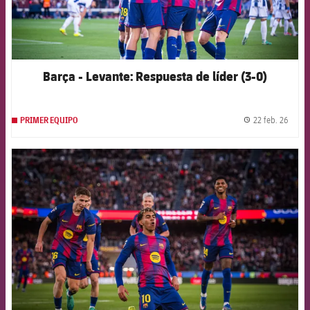
Barça - Levante: Respuesta de líder (3-0)
22 feb. 26
PRIMER EQUIPO
label.
FCB Barcelona badge