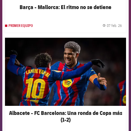
Barça - Mallorca: El ritmo no se detiene
07 feb. 26
PRIMER EQUIPO
label.
FCB Barcelona badge
Albacete - FC Barcelona: Una ronda de Copa más
(1-2)