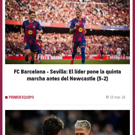
FC Barcelona - Sevilla: El líder pone la quinta
marcha antes del Newcastle (5-2)
15 mar. 26
PRIMER EQUIPO
label.
FCB Barcelona badge