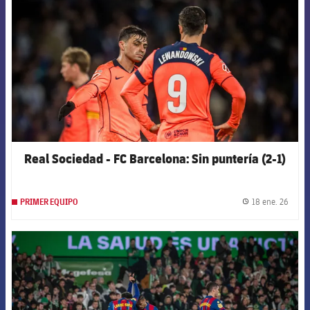
Real Sociedad - FC Barcelona: Sin puntería (2-1)
18 ene. 26
PRIMER EQUIPO
label.
FCB Barcelona badge