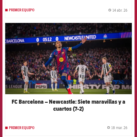
14 abr. 26
PRIMER EQUIPO
label.
FCB Barcelona badge
FC Barcelona – Newcastle: Siete maravillas y a
cuartos (7-2)
18 mar. 26
PRIMER EQUIPO
label.