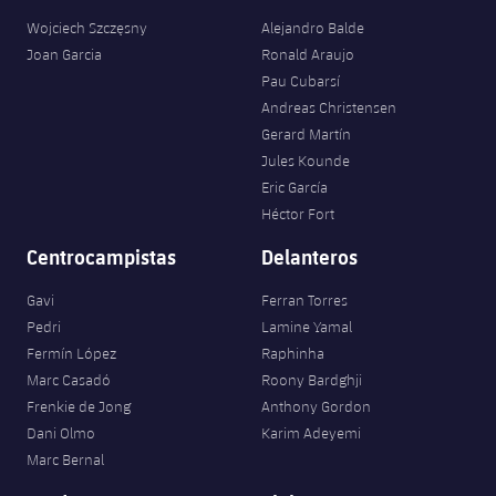
Wojciech Szczęsny
Alejandro Balde
Joan Garcia
Ronald Araujo
Pau Cubarsí
Andreas Christensen
Gerard Martín
Jules Kounde
Eric García
Héctor Fort
Centrocampistas
Delanteros
Gavi
Ferran Torres
Pedri
Lamine Yamal
Fermín López
Raphinha
Marc Casadó
Roony Bardghji
Frenkie de Jong
Anthony Gordon
Dani Olmo
Karim Adeyemi
Marc Bernal