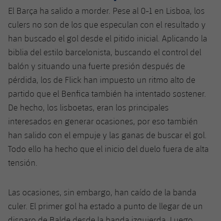
Jugadores
Clasificaciones
El Barça ha salido a morder. Pese al 0-1 en Lisboa, los
Juvenil
Noticias
Atletismo
plusicon
más
culers no son de los que especulan con el resultado y
Fotos
Infantil
han buscado el gol desde el pitido inicial. Aplicando la
Actualidad
Baloncesto en silla de ruedas
plusicon
más
biblia del estilo barcelonista, buscando el control del
Historia
Alevín
balón y situando una fuerte presión después de
Masculino
Actualidad
Hockey sobre hielo
plusicon
más
pérdida, los de Flick han impuesto un ritmo alto de
Palmarés
Femenino
partido que el Benfica también ha intentado sostener.
Jugadores
Actualidad
Hockey hierba
plusicon
más
De hecho, los lisboetas, eran los principales
Agenda
Calendario
interesados ​​en generar ocasiones, por eso también
Jugadores
Noticias
Patinaje artístico
plusicon
más
han salido con el empuje y las ganas de buscar el gol.
Resultados
Calendario
Todo ello ha hecho que el inicio del duelo fuera de alta
Hockey Hierba Masculino
Escuela de Patinaje
Actualidad
tensión.
Clasificaciones
Resultados
Hockey Hierba Femenino
Plantilla
Rugby
plusicon
más
Las ocasiones, sin embargo, han caído de la banda
Clasificaciones
Agenda
culer. El primer gol ha estado a punto de llegar de un
Actualidad
Voleibol
plusicon
más
disparo de Balde desde la banda izquierda. Luego