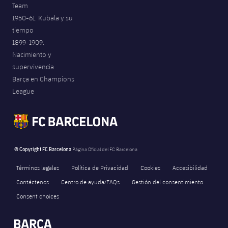
Team
1950-61. Kubala y su
tiempo
1899-1909.
Nacimiento y
supervivencia
Barça en Champions
League
© Copyright FC Barcelona
Página Oficial del FC Barcelona
Términos legales
Política de Privacidad
Cookies
Accesibilidad
Contáctenos
Centro de ayuda/FAQs
Gestión del consentimiento
Consent choices
FORÇA BARÇA
label.aria.fire