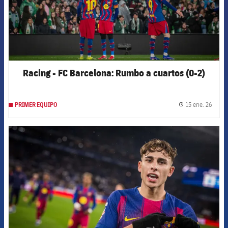
Racing - FC Barcelona: Rumbo a cuartos (0-2)
15 ene. 26
PRIMER EQUIPO
label.
FCB Barcelona badge