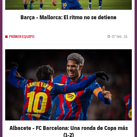
Barça - Mallorca: El ritmo no se detiene
07 feb. 26
PRIMER EQUIPO
label.
FCB Barcelona badge
Albacete - FC Barcelona: Una ronda de Copa más
(1-2)