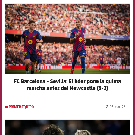
FCB Barcelona badge
FC Barcelona - Sevilla: El líder pone la quinta
marcha antes del Newcastle (5-2)
15 mar. 26
PRIMER EQUIPO
label.
FCB Barcelona badge