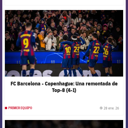
label.
FCB Barcelona badge
FC Barcelona - Copenhague: Una remontada de
Top-8 (4-1)
28 ene. 26
PRIMER EQUIPO
label.
FCB Barcelona badge