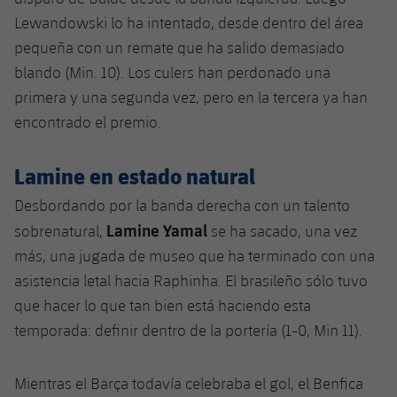
Jugadores
Lewandowski lo ha intentado, desde dentro del área
Noticias
Apúntate a las amateurs
plusicon
más
pequeña con un remate que ha salido demasiado
Calendario
Voleibol masculino
blando (Min. 10). Los culers han perdonado una
Apúntate a las amateurs
PLUSICON
MÁS
primera y una segunda vez, pero en la tercera ya han
Resultados
Voleibol femenino
Carnet de las Secciones Amateurs
League of Legends
encontrado el premio.
Clasificaciones
VALORANT Rising
Lamine en estado natural
Fotos
Desbordando por la banda derecha con un talento
VALORANT Game Changers
Lamine Yamal
sobrenatural,
se ha sacado, una vez
eFootball
más, una jugada de museo que ha terminado con una
asistencia letal hacia Raphinha. El brasileño sólo tuvo
que hacer lo que tan bien está haciendo esta
temporada: definir dentro de la portería (1-0, Min 11).
Mientras el Barça todavía celebraba el gol, el Benfica