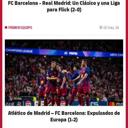
FC Barcelona - Real Madrid: Un Clásico y una Liga
para Flick (2-0)
10 may. 26
PRIMER EQUIPO
label.
FCB Barcelona badge
Atlético de Madrid – FC Barcelona: Expulsados de
Europa (1-2)