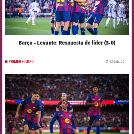
Barça - Levante: Respuesta de líder (3-0)
22 feb. 26
PRIMER EQUIPO
label.
FCB Barcelona badge