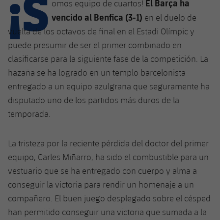
¡S
Calendario
El Barça ha
omos equipo de cuartos!
Campus Verano
Base
vencido al Benfica (3-1)
en el duelo de
SUB13
SUB13 B
Entradas
Barça Atlètic
vuelta de los octavos de final en el Estadi Olímpic y
plusicon
más
PLUSICON
MÁS
SUB12
puede presumir de ser el primer combinado en
SUB12 C
Gameday Shows
Junior
Primer Equipo
Instalaciones
clasificarse para la siguiente fase de la competición. La
plusicon
más
SUB11 A
SUB11 C
hazaña se ha logrado en un templo barcelonista
Resultados
Cadete A
Actualidad
Barça Atlètic
Spotify Camp Nou
entregado a un equipo azulgrana que seguramente ha
plusicon
más
SUB11 B
disputado uno de los partidos más duros de la
Clasificación
Cadete B
Calendario
Actualidad
Palau Blaugrana
Base
temporada.
plusicon
más
SUB10 A
Jugadores
Infantil A
Entradas
Calendario
Estadi Johan Cruyff
Actualidad
SUB10 B
La tristeza por la reciente pérdida del doctor del primer
PLUSICON
MÁS
Fotos
Infantil B
Resultados
equipo, Carles Miñarro, ha sido el combustible para un
Resultados
Juvenil
Barça Cafe
Primer equipo
SUB9 A
plusicon
más
vestuario que se ha entregado con cuerpo y alma a
plusicon
más
Historia
Mini
Clasificaciones
Clasificaciones
conseguir la victoria para rendir un homenaje a un
Cadete A
Ciutat Esportiva
Actualidad
SUB9 B
Barça Atlètic
plusicon
más
compañero. El buen juego desplegado sobre el césped
Servicios
Palmarés
plusicon
más
Jugadores
Jugadores
Cadete B
han permitido conseguir una victoria que sumada a la
Calendario
SUB8 A
La Masia
Actualidad
Base