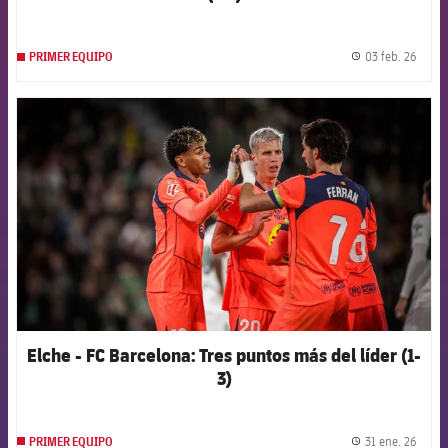
03 feb. 26
PRIMER EQUIPO
label.
FCB Barcelona badge
Elche - FC Barcelona: Tres puntos más del líder (1-
3)
31 ene. 26
PRIMER EQUIPO