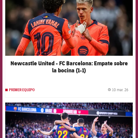
Newcastle United - FC Barcelona: Empate sobre
la bocina (1-1)
10 mar. 26
PRIMER EQUIPO
label.
FCB Barcelona badge