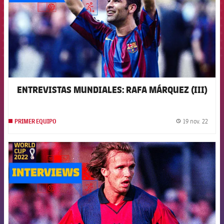
ENTREVISTAS MUNDIALES: RAFA MÁRQUEZ (III)
19 nov. 22
PRIMER EQUIPO
label.
FCB Barcelona badge