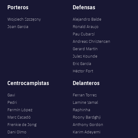
Porteros
Defensas
Wojciech Szczęsny
Alejandro Balde
Joan Garcia
Ronald Araujo
Pau Cubarsí
Andreas Christensen
Gerard Martín
Jules Kounde
Eric García
Héctor Fort
Centrocampistas
Delanteros
Gavi
Ferran Torres
Pedri
Lamine Yamal
Fermín López
Raphinha
Marc Casadó
Roony Bardghji
Frenkie de Jong
Anthony Gordon
Dani Olmo
Karim Adeyemi