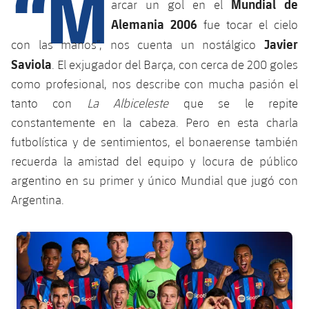
“M
Calendario
Mundial de
arcar un gol en el
Campus Verano
Base
Alemania 2006
fue tocar el cielo
SUB13
SUB13 B
Entradas
Barça Atlètic
Javier
con las manos”, nos cuenta un nostálgico
plusicon
más
PLUSICON
MÁS
SUB12
Saviola
. El exjugador del Barça, con cerca de 200 goles
SUB12 C
Gameday Shows
Junior
Primer Equipo
Instalaciones
como profesional, nos describe con mucha pasión el
plusicon
más
SUB11 A
SUB11 C
tanto con
La Albiceleste
que se le repite
Resultados
Cadete A
Actualidad
Barça Atlètic
Spotify Camp Nou
constantemente en la cabeza. Pero en esta charla
plusicon
más
SUB11 B
Clasificación
futbolística y de sentimientos, el bonaerense también
Cadete B
Calendario
Actualidad
Palau Blaugrana
Base
recuerda la amistad del equipo y locura de público
plusicon
más
SUB10 A
Jugadores
Infantil A
argentino en su primer y único Mundial que jugó con
Entradas
Calendario
Estadi Johan Cruyff
Actualidad
Argentina.
SUB10 B
PLUSICON
MÁS
Fotos
Infantil B
Resultados
Resultados
Juvenil
Barça Cafe
Primer equipo
SUB9 A
plusicon
más
FC Barcelona club badge
plusicon
más
Historia
Mini
Clasificaciones
Clasificaciones
Cadete A
Ciutat Esportiva
Actualidad
SUB9 B
Barça Atlètic
plusicon
más
Servicios
Palmarés
plusicon
más
Jugadores
Jugadores
Cadete B
Calendario
SUB8 A
La Masia
Actualidad
Base