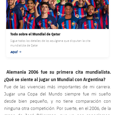
plusicon
más
Servicios Médicos
Acreditaciones
Fotos
Fotos
Infantil A
Entradas
SUB8 B
Calendario
Campus Verano
Actualidad
Accesibilidad
Historia
Instalaciones
Infantil B
Resultados
Resultados
Juvenil
PLUSICON
MÁS
Palmarés
Todo sobre el Mundial de Qatar
Clasificaciones
Jugadores
Cadete
Primer equipo
Sigue todos los detalles de los azulgrana que disputan la cita
plusicon
más
mundialista de Qatar
Jugadors
Clasificaciones
Infantil
AQUÍ
Actualidad
Barça Atlètic
FECHA DE PUBLICACIÓN
plusicon
más
Fotos
Alevín
Calendario
Actualidad
Base
plusicon
más
Alemania 2006 fue su primera cita mundialista.
Palmarés
¿Qué se siente al jugar un Mundial con Argentina?
Entradas
Calendario
Campus Verano
Actualidad
Fue de las vivencias más importantes de mi carrera.
Historia
Resultados
Jugar una Copa del Mundo siempre fue mi sueño
Resultados
Barça C
PLUSICON
MÁS
desde bien pequeño, y no tiene comparación con
Clasificaciones
Jugadores
ninguna otra competición. Por suerte, en el 2006, de la
Junior
Información general
plusicon
más