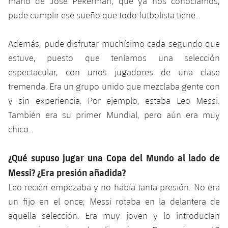
mano de José Pékerman, que ya nos conocíamos,
Jugadores
Clasificaciones
Juvenil
pude cumplir ese sueño que todo futbolista tiene.
Noticias
Atletismo
plusicon
más
Fotos
Infantil
Además, pude disfrutar muchísimo cada segundo que
Actualidad
Baloncesto en silla de ruedas
plusicon
más
Historia
estuve, puesto que teníamos una selección
Alevín
Masculino
espectacular, con unos jugadores de una clase
Actualidad
Hockey sobre hielo
plusicon
más
Palmarés
tremenda. Era un grupo unido que mezclaba gente con
Femenino
Jugadores
y sin experiencia. Por ejemplo, estaba Leo Messi.
Actualidad
Hockey hierba
plusicon
más
También era su primer Mundial, pero aún era muy
Agenda
Calendario
Jugadores
chico.
Noticias
Patinaje artístico
plusicon
más
Resultados
Calendario
Hockey Hierba Masculino
¿Qué supuso jugar una Copa del Mundo al lado de
Escuela de Patinaje
Actualidad
Messi? ¿Era presión añadida?
Clasificaciones
Resultados
Hockey Hierba Femenino
Plantilla
Rugby
Leo recién empezaba y no había tanta presión. No era
plusicon
más
un fijo en el once; Messi rotaba en la delantera de
Clasificaciones
Agenda
Actualidad
Voleibol
aquella selección. Era muy joven y lo introducían
plusicon
más