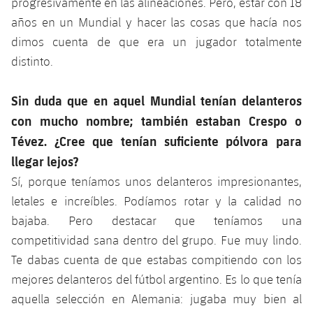
progresivamente en las alineaciones. Pero, estar con 18
Jugadores
Noticias
Apúntate a las amateurs
años en un Mundial y hacer las cosas que hacía nos
plusicon
más
dimos cuenta de que era un jugador totalmente
Calendario
Voleibol masculino
Apúntate a las amateurs
distinto.
PLUSICON
MÁS
Resultados
Voleibol femenino
Carnet de las Secciones Amateurs
League of Legends
Sin duda que en aquel Mundial tenían delanteros
Clasificaciones
con mucho nombre; también estaban Crespo o
VALORANT Rising
Tévez. ¿Cree que tenían suficiente pólvora para
Fotos
llegar lejos?
VALORANT Game Changers
Sí, porque teníamos unos delanteros impresionantes,
eFootball
letales e increíbles. Podíamos rotar y la calidad no
bajaba. Pero destacar que teníamos una
competitividad sana dentro del grupo. Fue muy lindo.
Te dabas cuenta de que estabas compitiendo con los
mejores delanteros del fútbol argentino. Es lo que tenía
aquella selección en Alemania: jugaba muy bien al