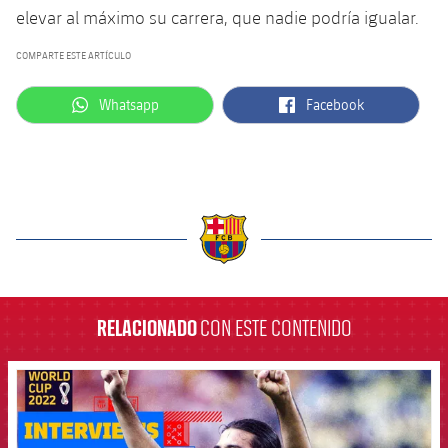
elevar al máximo su carrera, que nadie podría igualar.
COMPARTE ESTE ARTÍCULO
label.aria.whatsapp
label.aria.facebook
Whatsapp
Facebook
label.aria.barcelona
RELACIONADO
CON ESTE CONTENIDO
FCB Barcelona badge