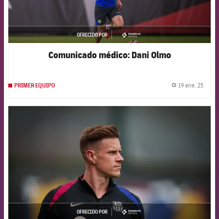
OFRECIDO POR
asistencia
Comunicado médico: Dani Olmo
19 ene. 25
PRIMER EQUIPO
label.
FCB Barcelona badge
OFRECIDO POR
asistencia