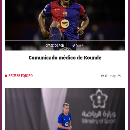
OFRECIDO POR
asistencia
Comunicado médico de Kounde
01 may. 25
PRIMER EQUIPO
label.
FCB Barcelona badge