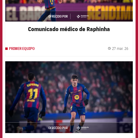
OFRECIDO POR
asistencia
Comunicado médico de Raphinha
27 mar. 26
PRIMER EQUIPO
label.
FCB Barcelona badge
OFRECIDO POR
asistencia