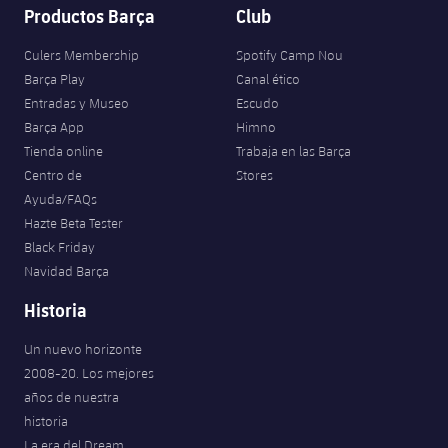
Productos Barça
Club
Culers Membership
Spotify Camp Nou
Barça Play
Canal ético
Entradas y Museo
Escudo
Barça App
Himno
Tienda online
Trabaja en las Barça
Centro de
Stores
Ayuda/FAQs
Hazte Beta Tester
Black Friday
Navidad Barça
Historia
Un nuevo horizonte
2008-20. Los mejores
años de nuestra
historia
La era del Dream