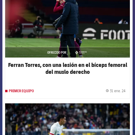
OFRECIDO POR
asistencia
Ferran Torres, con una lesión en el bíceps femoral
del muslo derecho
31 ene. 24
PRIMER EQUIPO
label.
FCB Barcelona badge