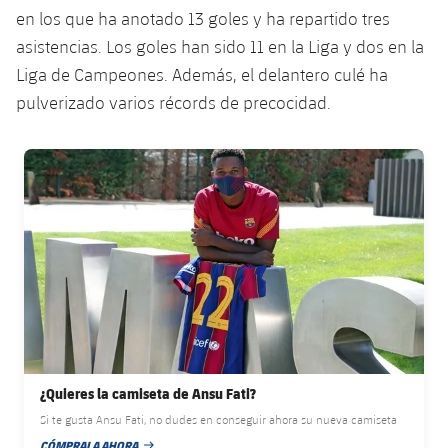
Jugadores
Clasificaciones
en los que ha anotado 13 goles y ha repartido tres
Juvenil
Noticias
Atletismo
plusicon
más
asistencias. Los goles han sido 11 en la Liga y dos en la
Fotos
Infantil
Liga de Campeones. Además, el delantero culé ha
Actualidad
Baloncesto en silla de ruedas
plusicon
más
pulverizado varios récords de precocidad.
Historia
Alevín
Masculino
Actualidad
Hockey sobre hielo
plusicon
más
FC Barcelona club badge
Palmarés
Femenino
Jugadores
Actualidad
Hockey hierba
plusicon
más
Agenda
Calendario
Jugadores
Noticias
Patinaje artístico
plusicon
más
Resultados
Calendario
Hockey Hierba Masculino
Escuela de Patinaje
Actualidad
Clasificaciones
Resultados
Hockey Hierba Femenino
Plantilla
Rugby
plusicon
más
¿Quieres la camiseta de Ansu Fati?
Clasificaciones
Agenda
Actualidad
Voleibol
Si te gusta Ansu Fati, no dudes en conseguir ahora su nueva camiseta
plusicon
más
CÓMPRALA AHORA