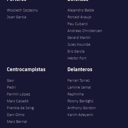
Wojciech Szczęsny
Alejandro Balde
Joan Garcia
Ronald Araujo
Pau Cubarsí
Andreas Christensen
Gerard Martín
Jules Kounde
Eric García
Héctor Fort
Centrocampistas
Delanteros
Gavi
Ferran Torres
Pedri
Lamine Yamal
Fermín López
Raphinha
Marc Casadó
Roony Bardghji
Frenkie de Jong
Anthony Gordon
Dani Olmo
Karim Adeyemi
Marc Bernal