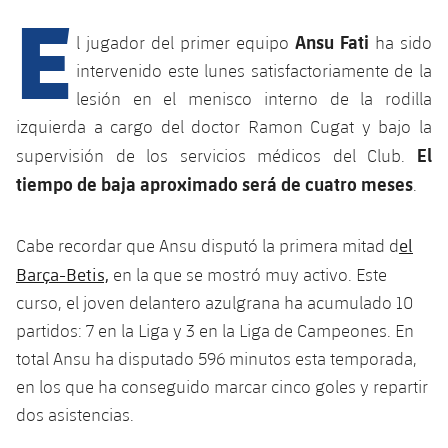
E
Calendario
Campus Verano
Base
SUB13
Ansu Fati
l jugador del primer equipo
ha sido
SUB13 B
Entradas
Barça Atlètic
plusicon
más
intervenido este lunes satisfactoriamente de la
PLUSICON
MÁS
SUB12
SUB12 C
lesión en el menisco interno de la rodilla
Gameday Shows
Junior
Primer Equipo
Instalaciones
plusicon
más
izquierda a cargo del doctor Ramon Cugat y bajo la
SUB11 A
SUB11 C
Resultados
El
supervisión de los servicios médicos del Club.
Cadete A
Actualidad
Barça Atlètic
Spotify Camp Nou
plusicon
más
tiempo de baja aproximado será de cuatro meses
.
SUB11 B
Clasificación
Cadete B
Calendario
Actualidad
Palau Blaugrana
Base
plusicon
más
SUB10 A
el
Cabe recordar que Ansu disputó la primera mitad d
Jugadores
Infantil A
Entradas
Calendario
Barça-Betis,
en la que se mostró muy activo. Este
Estadi Johan Cruyff
Actualidad
SUB10 B
PLUSICON
MÁS
curso, el joven delantero azulgrana ha acumulado 10
Fotos
Infantil B
Resultados
Resultados
Juvenil
partidos: 7 en la Liga y 3 en la Liga de Campeones. En
Barça Cafe
Primer equipo
SUB9 A
plusicon
más
plusicon
más
Historia
total Ansu ha disputado 596 minutos esta temporada,
Mini
Clasificaciones
Clasificaciones
Cadete A
en los que ha conseguido marcar cinco goles y repartir
Ciutat Esportiva
Actualidad
SUB9 B
Barça Atlètic
plusicon
más
Servicios
Palmarés
dos asistencias.
plusicon
más
Jugadores
Jugadores
Cadete B
Calendario
SUB8 A
La Masia
Actualidad
Base