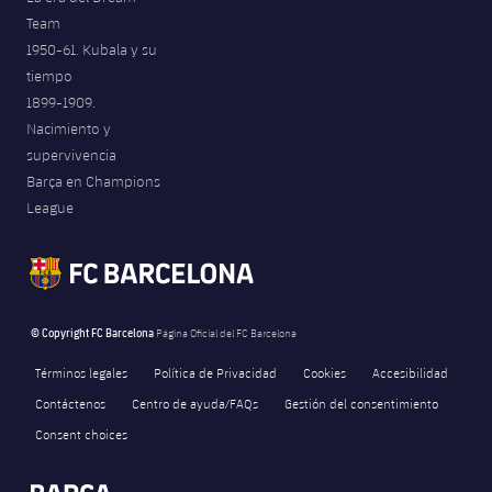
Team
1950-61. Kubala y su
tiempo
1899-1909.
Nacimiento y
supervivencia
Barça en Champions
League
© Copyright FC Barcelona
Página Oficial del FC Barcelona
Términos legales
Política de Privacidad
Cookies
Accesibilidad
Contáctenos
Centro de ayuda/FAQs
Gestión del consentimiento
Consent choices
FORÇA BARÇA