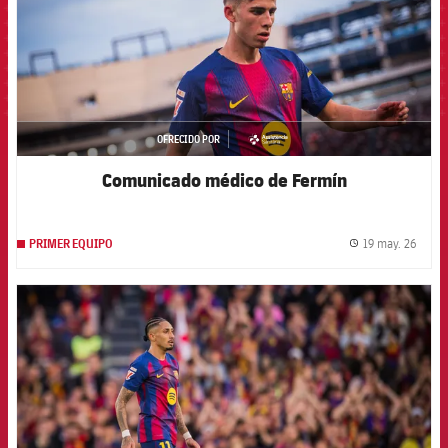
OFRECIDO POR
asistencia
Comunicado médico de Fermín
19 may. 26
PRIMER EQUIPO
label.
FCB Barcelona badge