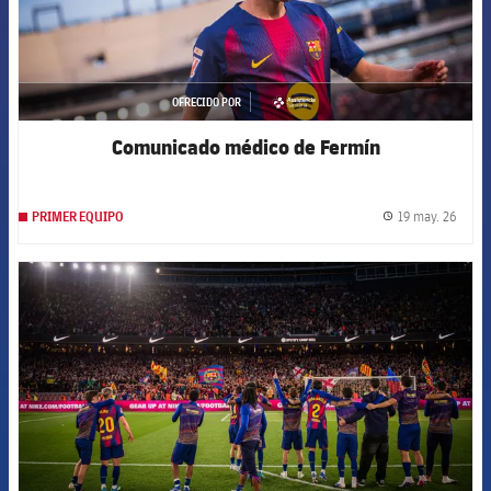
OFRECIDO POR
asistencia
Comunicado médico de Fermín
19 may. 26
PRIMER EQUIPO
label.
FCB Barcelona badge