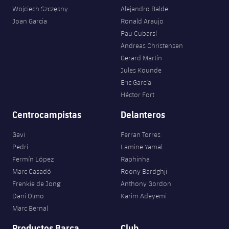
Wojciech Szczęsny
Alejandro Balde
Joan Garcia
Ronald Araujo
Pau Cubarsí
Andreas Christensen
Gerard Martín
Jules Kounde
Eric García
Héctor Fort
Centrocampistas
Delanteros
Gavi
Ferran Torres
Pedri
Lamine Yamal
Fermín López
Raphinha
Marc Casadó
Roony Bardghji
Frenkie de Jong
Anthony Gordon
Dani Olmo
Karim Adeyemi
Marc Bernal
Productos Barça
Club