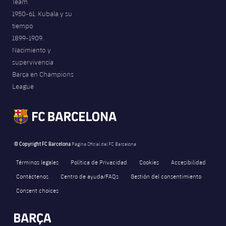
Team
1950-61. Kubala y su
tiempo
1899-1909.
Nacimiento y
supervivencia
Barça en Champions
League
© Copyright FC Barcelona
Página Oficial del FC Barcelona
Términos legales
Política de Privacidad
Cookies
Accesibilidad
Contáctenos
Centro de ayuda/FAQs
Gestión del consentimiento
Consent choices
FORÇA BARÇA
1,294
label.aria.fire
Força Barça
label.aria.forcabarca