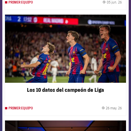
05 jun. 26
PRIMER EQUIPO
label.
FCB Barcelona badge
Los 10 datos del campeón de Liga
26 may. 26
PRIMER EQUIPO
label.
FCB Barcelona badge