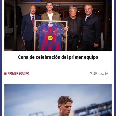
Cena de celebración del primer equipo
20 may. 26
PRIMER EQUIPO
label.
FCB Barcelona badge