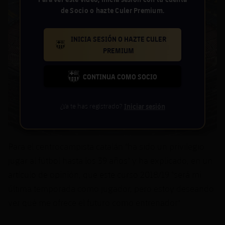
de Socio o hazte Culer Premium.
INICIA SESIÓN O HAZTE CULER
BARCELONA BADGE GOLD
PREMIUM
CONTINUA COMO SOCIO
FC BARCELONA CLUB BADGE
¿Ya te has registrado?
Iniciar sesión
Para el centrocampista catalán "ha sido un privilegio
jugar al fútbol hasta los 39 años" y ha explicado, en un
artículo de opinión, que este curso 2018/19 "será mi
última temporada como jugador, pero estoy deseando
ver qué me ofrece el futuro como entrenador".