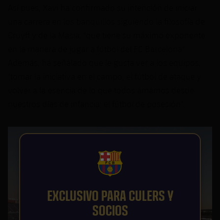
Así pues, Xavi ha confirmado su intención de iniciar
una carrera en los banquillos siguiendo la filosofía de
Cruyff y de la Masia, "que tiene su máximo exponente
en la manera de jugar a fútbol del FC Barcelona".
Además, ha señalado que le gusta ver a los equipos,
"tomar la iniciativa en el campo, el fútbol de ataque y
volver a la esencia de lo que todos amamos desde
nuestros días de infancia: el fútbol de posesión".
FCB Barcelona badge
EXCLUSIVO PARA CULERS Y
SOCIOS