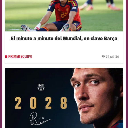
El minuto a minuto del Mundial, en clave Barça
19 jul. 26
PRIMER EQUIPO
label.
FCB Barcelona badge