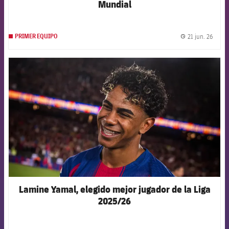
Mundial
21 jun. 26
PRIMER EQUIPO
label.
FCB Barcelona badge
Lamine Yamal, elegido mejor jugador de la Liga
2025/26