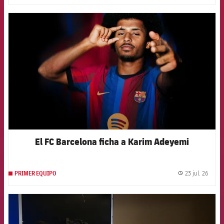
FCB Barcelona badge
El FC Barcelona ficha a Karim Adeyemi
23 jul. 26
PRIMER EQUIPO
label.
FCB Barcelona badge