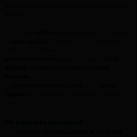
Jugadores
emblema del centro del campo culé durante casi dos
Clasificaciones
Juvenil
Noticias
Atletismo
plusicon
más
décadas
.
Fotos
Infantil
Actualidad
Baloncesto en silla de ruedas
plusicon
más
debutó
El de Terrassa
con el primer equipo de la mano
Historia
Alevín
Louis van Gaal
de
, y desde el verano de 1998 hasta
Masculino
Actualidad
Hockey sobre hielo
plusicon
más
Palmarés
2015 formó parte de la era más gloriosa del equipo. Su
Femenino
explosión futbolística
Frank
llegó de la mano de
Jugadores
Actualidad
Hockey hierba
plusicon
más
Rijkaard
alcanzó la excelencia con
Josep
, y
Agenda
Calendario
Guardiola
Jugadores
dirigiendo al equipo desde el banquillo. En
Noticias
Patinaje artístico
plusicon
más
último curso como azulgrana
primer
su
, fue el
Resultados
Calendario
Hockey Hierba Masculino
capitán
tras la retirada de otro símbolo azulgrana,
Escuela de Patinaje
Actualidad
Carles Puyol.
Clasificaciones
Resultados
Hockey Hierba Femenino
Plantilla
Rugby
plusicon
más
Un palmarés envidiable
Clasificaciones
Agenda
Actualidad
Voleibol
plusicon
más
25 trofeos vestido de azulgrana
El '6' culé levantó
,