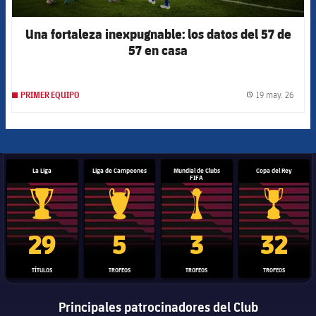
Una fortaleza inexpugnable: los datos del 57 de
57 en casa
19 may. 26
PRIMER EQUIPO
label.
La Liga
Liga de Campeones
Mundial de Clubs
Copa del Rey
FIFA
Trofeo de La Liga
Trofeo de la Liga de Campeones
Trofeo del Mundial de Clube
Copa del 
29
5
3
32
TÍTULOS
TROFEOS
TROFEOS
TROFEOS
Principales patrocinadores del Club