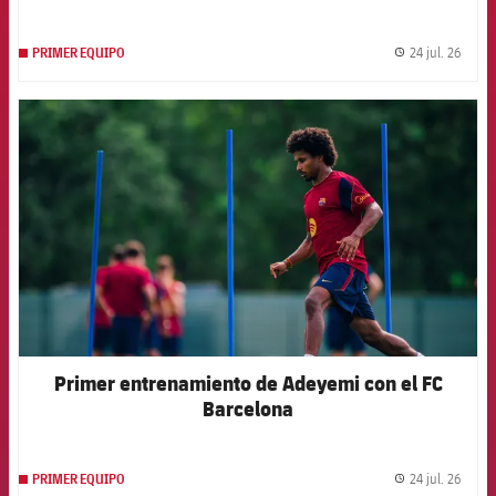
24 jul. 26
PRIMER EQUIPO
label.
FCB Barcelona badge
Primer entrenamiento de Adeyemi con el FC
Barcelona
24 jul. 26
PRIMER EQUIPO
label.