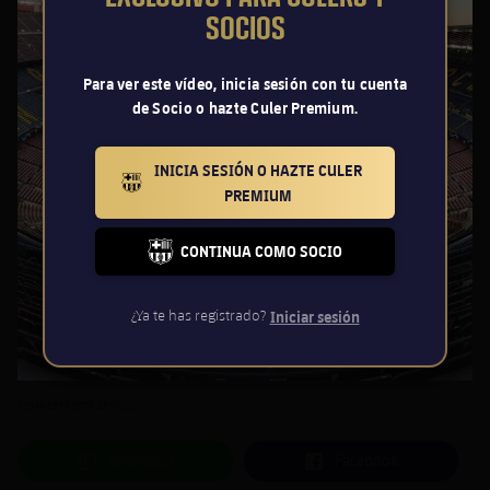
SOCIOS
Para ver este vídeo, inicia sesión con tu cuenta
de Socio o hazte Culer Premium.
INICIA SESIÓN O HAZTE CULER
BARCELONA BADGE GOLD
PREMIUM
CONTINUA COMO SOCIO
FC BARCELONA CLUB BADGE
¿Ya te has registrado?
Iniciar sesión
COMPARTE ESTE ARTÍCULO
label.aria.whatsapp
label.aria.facebook
Whatsapp
Facebook