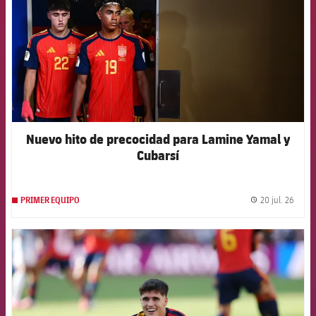
Nuevo hito de precocidad para Lamine Yamal y
Cubarsí
20 jul. 26
PRIMER EQUIPO
label.
FCB Barcelona badge