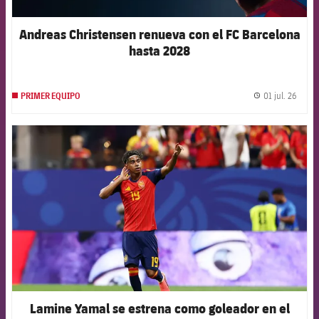
Andreas Christensen renueva con el FC Barcelona
hasta 2028
01 jul. 26
PRIMER EQUIPO
label.
FCB Barcelona badge
Lamine Yamal se estrena como goleador en el