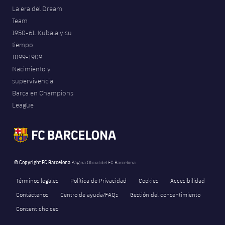
La era del Dream
Team
1950-61. Kubala y su
tiempo
1899-1909.
Nacimiento y
supervivencia
Barça en Champions
League
© Copyright FC Barcelona
Página Oficial del FC Barcelona
Términos legales
Política de Privacidad
Cookies
Accesibilidad
Contáctenos
Centro de ayuda/FAQs
Gestión del consentimiento
Consent choices