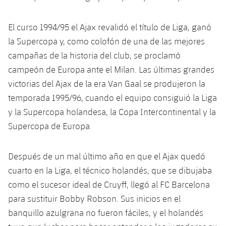
plusicon
más
Servicios Médicos
Acreditaciones
Fotos
Fotos
Infantil A
Entradas
SUB8 B
Calendario
Campus Verano
Actualidad
El curso 1994/95 el Ajax revalidó el título de Liga, ganó
Accesibilidad
Historia
Instalaciones
la Supercopa y, como colofón de una de las mejores
Infantil B
Resultados
Resultados
Juvenil
campañas de la historia del club, se proclamó
PLUSICON
MÁS
Palmarés
campeón de Europa ante el Milan. Las últimas grandes
Clasificaciones
Jugadores
Cadete
Primer equipo
plusicon
más
victorias del Ajax de la era Van Gaal se produjeron la
Jugadors
temporada 1995/96, cuando el equipo consiguió la Liga
Clasificaciones
Infantil
Actualidad
Barça Atlètic
plusicon
más
y la Supercopa holandesa, la Copa Intercontinental y la
Fotos
Supercopa de Europa.
Alevín
Calendario
Actualidad
Base
plusicon
más
Palmarés
Después de un mal último año en que el Ajax quedó
Entradas
Calendario
Campus Verano
Actualidad
cuarto en la Liga, el técnico holandés, que se dibujaba
Historia
Resultados
como el sucesor ideal de Cruyff, llegó al FC Barcelona
Resultados
Barça C
PLUSICON
MÁS
para sustituir Bobby Robson. Sus inicios en el
Clasificaciones
Jugadores
banquillo azulgrana no fueron fáciles, y el holandés
Junior
Información general
plusicon
más