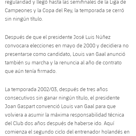
regularidad y llegó hasta las semifinales de la Liga de
Jugadores
Noticias
Apúntate a las amateurs
Campeones y la Copa del Rey, la temporada se cerró
plusicon
más
sin ningún título.
Calendario
Voleibol masculino
Apúntate a las amateurs
PLUSICON
MÁS
Resultados
Después de que el presidente José Luis Núñez
Voleibol femenino
Carnet de las Secciones Amateurs
League of Legends
convocara elecciones en mayo de 2000 y decidiera no
Clasificaciones
presentarse como candidato, Louis van Gaal anunció
VALORANT Rising
también su marcha y la renuncia al año de contrato
Fotos
que aún tenía firmado.
VALORANT Game Changers
eFootball
La temporada 2002/03, después de tres años
consecutivos sin ganar ningún título, el presidente
Joan Gaspart convenció Louis van Gaal para que
volviera a asumir la máxima responsabilidad técnica
del Club dos años después de haberse ido. Aquí
comienza el segundo ciclo del entrenador holandés en