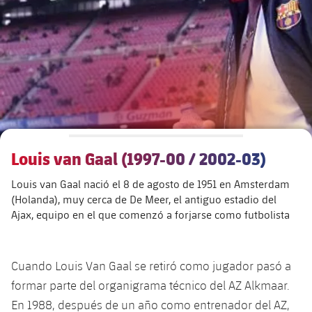
Calendario
Actualidad
Barça Legends
plusicon
más
plusicon
más
Entradas
Calendario
Contacto
Formativo masculino
plusicon
más
Junta Directiva
plusicon
más
Resultados
Entradas
Jugadores
Actualidad
Formativo femenino
plusicon
más
Estructura ejecutiva
Barça Academy
Clasificaciones
plusicon
más
Resultados
Partidos
Fotos
F. Barça Genuine
Actualidad
Organigramas
Más que un club
chevron-right
label.aria.chevronright
Jugadoras
Louis van Gaal (1997-00 / 2002-03)
Década a década
Clasificaciones
Noticias
Juvenil A
Campus Verano
Fotos
Louis van Gaal nació el 8 de agosto de 1951 en Amsterdam
Órganos
Masia 360
Palmarés
chevron-right
label.aria.chevronright
Jugadores
Presidentes
Sobre Nosotros
(Holanda), muy cerca de De Meer, el antiguo estadio del
Juvenil B
Femenino B
Ajax, equipo en el que comenzó a forjarse como futbolista
PLUSICON
MÁS
Fotos
Documents
La Masia
Fotos
chevron-right
label.aria.chevronright
Jugadores de leyenda
SUB16
Femenino C
Primer Equipo
plusicon
más
Jugadoras históricas
Historia
Comisiones y órganos
Cuando Louis Van Gaal se retiró como jugador pasó a
Entrenadores
chevron-right
label.aria.chevronright
SUB15
Juvenil
Actualidad
Base
formar parte del organigrama técnico del AZ Alkmaar.
plusicon
más
En 1988, después de un año como entrenador del AZ,
SUB14
Centro de documentación
SUB14 B