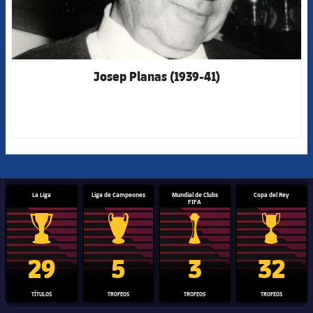
Josep Planas (1939-41)
La Liga
Liga de Campeones
Mundial de Clubs
Copa del Rey
FIFA
Trofeo de La Liga
Trofeo de la Liga de Campeones
Trofeo del Mundial de Clube
Copa del 
29
5
3
32
TÍTULOS
TROFEOS
TROFEOS
TROFEOS