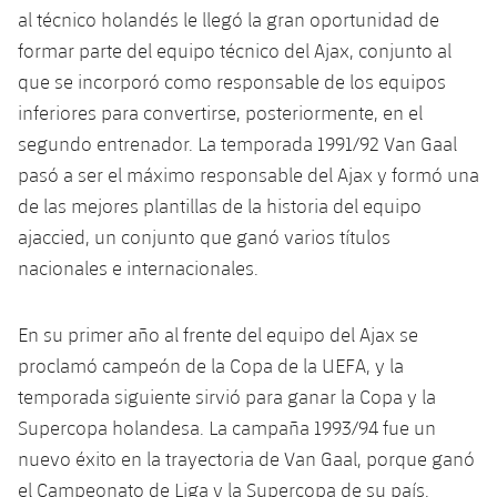
Calendario
Campus Verano
Base
al técnico holandés le llegó la gran oportunidad de
SUB13
formar parte del equipo técnico del Ajax, conjunto al
SUB13 B
Entradas
Barça Atlètic
plusicon
más
que se incorporó como responsable de los equipos
PLUSICON
MÁS
SUB12
SUB12 C
inferiores para convertirse, posteriormente, en el
Gameday Shows
Junior
Primer Equipo
Instalaciones
plusicon
más
segundo entrenador. La temporada 1991/92 Van Gaal
SUB11 A
SUB11 C
Resultados
pasó a ser el máximo responsable del Ajax y formó una
Cadete A
Actualidad
Barça Atlètic
Spotify Camp Nou
plusicon
más
de las mejores plantillas de la historia del equipo
SUB11 B
Clasificación
Cadete B
ajaccied, un conjunto que ganó varios títulos
Calendario
Actualidad
Palau Blaugrana
Base
plusicon
más
SUB10 A
nacionales e internacionales.
Jugadores
Infantil A
Entradas
Calendario
Estadi Johan Cruyff
Actualidad
SUB10 B
PLUSICON
MÁS
En su primer año al frente del equipo del Ajax se
Fotos
Infantil B
Resultados
Resultados
proclamó campeón de la Copa de la UEFA, y la
Juvenil
Barça Cafe
Primer equipo
SUB9 A
plusicon
más
plusicon
más
Historia
temporada siguiente sirvió para ganar la Copa y la
Mini
Clasificaciones
Clasificaciones
Cadete A
Supercopa holandesa. La campaña 1993/94 fue un
Ciutat Esportiva
Actualidad
SUB9 B
Barça Atlètic
plusicon
más
Servicios
Palmarés
nuevo éxito en la trayectoria de Van Gaal, porque ganó
plusicon
más
Jugadores
Jugadores
Cadete B
Calendario
SUB8 A
el Campeonato de Liga y la Supercopa de su país.
La Masia
Actualidad
Base