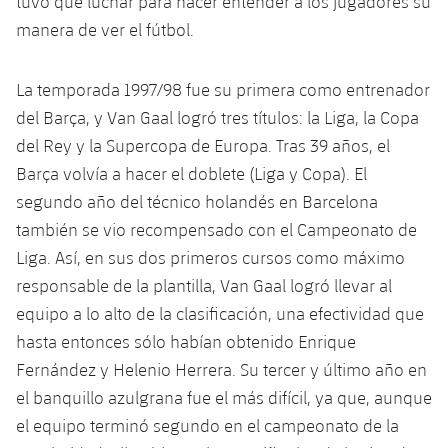
tuvo que luchar para hacer entender a los jugadores su
Jugadores
Clasificaciones
Juvenil
manera de ver el fútbol.
Noticias
Atletismo
plusicon
más
Fotos
Infantil
Actualidad
La temporada 1997/98 fue su primera como entrenador
Baloncesto en silla de ruedas
plusicon
más
Historia
del Barça, y Van Gaal logró tres títulos: la Liga, la Copa
Alevín
Masculino
Actualidad
del Rey y la Supercopa de Europa. Tras 39 años, el
Hockey sobre hielo
plusicon
más
Palmarés
Barça volvía a hacer el doblete (Liga y Copa). El
Femenino
Jugadores
Actualidad
segundo año del técnico holandés en Barcelona
Hockey hierba
plusicon
más
también se vio recompensado con el Campeonato de
Agenda
Calendario
Jugadores
Noticias
Liga. Así, en sus dos primeros cursos como máximo
Patinaje artístico
plusicon
más
responsable de la plantilla, Van Gaal logró llevar al
Resultados
Calendario
Hockey Hierba Masculino
Escuela de Patinaje
Actualidad
equipo a lo alto de la clasificación, una efectividad que
hasta entonces sólo habían obtenido Enrique
Clasificaciones
Resultados
Hockey Hierba Femenino
Plantilla
Rugby
Fernández y Helenio Herrera. Su tercer y último año en
plusicon
más
el banquillo azulgrana fue el más difícil, ya que, aunque
Clasificaciones
Agenda
Actualidad
Voleibol
el equipo terminó segundo en el campeonato de la
plusicon
más