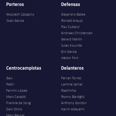
Porteros
Defensas
Wojciech Szczęsny
Alejandro Balde
Joan Garcia
Ronald Araujo
Pau Cubarsí
Andreas Christensen
Gerard Martín
Jules Kounde
Eric García
Héctor Fort
Centrocampistas
Delanteros
Gavi
Ferran Torres
Pedri
Lamine Yamal
Fermín López
Raphinha
Marc Casadó
Roony Bardghji
Frenkie de Jong
Anthony Gordon
Dani Olmo
Karim Adeyemi
Marc Bernal